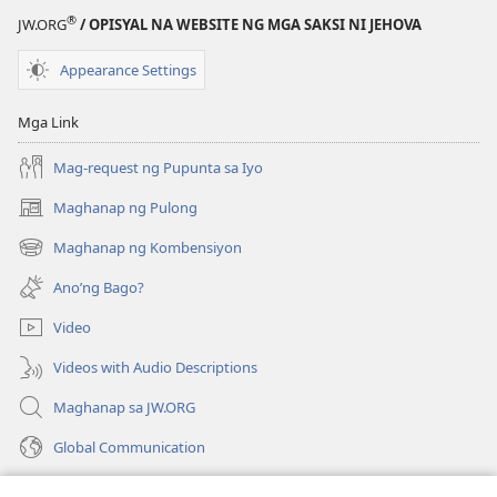
Isang
Isang
®
JW.ORG
/ OPISYAL NA WEBSITE NG MGA SAKSI NI JEHOVA
Pag-
Pag-
aaral
aaral
Appearance Settings
sa
sa
Bibliya
Bibliya
Mga Link
Mag-request ng Pupunta sa Iyo
Maghanap ng Pulong
(may
bubukas
Maghanap ng Kombensiyon
(may
na
bubukas
bagong
Ano’ng Bago?
na
window)
bagong
Video
window)
Videos with Audio Descriptions
Maghanap sa JW.ORG
Global Communication
Help