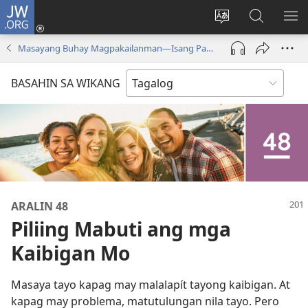
JW.ORG
Mag-
log
Baguhin
Maghana
IPA
In
ang
sa
AN
Masayang Buhay Magpakailanman​—Isang Pag-aaral sa Bibliya
(may
wika
JW.ORG
ME
bubukas
ng
BASAHIN SA WIKANG
na
site
bagong
window)
ARALIN 48
Piliing Mabuti ang mga
Kaibigan Mo
Masaya tayo kapag may malalapít tayong kaibigan. At
kapag may problema, matutulungan nila tayo. Pero