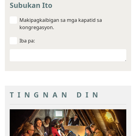
Subukan Ito
Makipagkaibigan sa mga kapatid sa
kongregasyon.
Iba pa:
Iba
mo
pang
goal
TINGNAN DIN