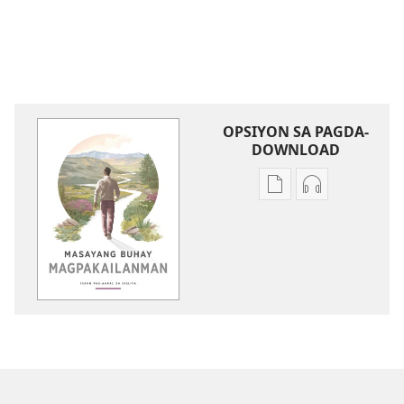
OPSIYON SA PAGDA-
DOWNLOAD
Opsiyon
Opsiyon
sa
sa
pagda-
pagda-
download
download
ng
ng
publikasyon
audio
Masayang
Masayang
Buhay
Buhay
Magpakailanman​
Magpakailan
—
—