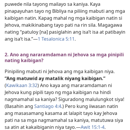
puwede nila tayong mailayo sa kaniya. Kaya
pinapayuhan tayo ng Bibliya na piliing mabuti ang mga
kaibigan natin. Kapag mahal ng mga kaibigan natin si
Jehova, makikinabang tayo pati na rin sila. Magagawa
nating “patuloy [na] pasiglahin ang isa’t isa at patibayin
ang isa’t isa.”​—
1 Tesalonica 5:11
.
2. Ano ang nararamdaman ni Jehova sa mga pinipili
nating kaibigan?
Pinipiling mabuti ni Jehova ang mga kaibigan niya.
“Ang matuwid ay matalik niyang kaibigan.”
(
Kawikaan 3:32
) Ano kaya ang mararamdaman ni
Jehova kung pipili tayo ng mga kaibigan na hindi
nagmamahal sa kaniya? Siguradong malulungkot siya!
(Basahin ang
Santiago 4:4
.) Pero kung iiwasan natin
ang masasamang kasama at lalapit tayo kay Jehova
pati na sa mga nagmamahal sa kaniya, matutuwa siya
sa atin at kakaibiganin niya tayo.​—
Awit 15:​1-4
.