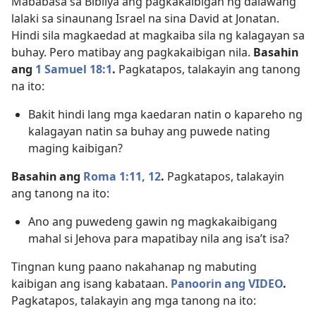
Mababasa sa Bibliya ang pagkakaibigan ng dalawang
lalaki sa sinaunang Israel na sina David at Jonatan.
Hindi sila magkaedad at magkaiba sila ng kalagayan sa
buhay. Pero matibay ang pagkakaibigan nila.
Basahin
ang
1 Samuel 18:1
.
Pagkatapos, talakayin ang tanong
na ito:
Bakit hindi lang mga kaedaran natin o kapareho ng
kalagayan natin sa buhay ang puwede nating
maging kaibigan?
Basahin ang
Roma 1:​11, 12
.
Pagkatapos, talakayin
ang tanong na ito:
Ano ang puwedeng gawin ng magkakaibigang
mahal si Jehova para mapatibay nila ang isa’t isa?
Tingnan kung paano nakahanap ng mabuting
kaibigan ang isang kabataan.
Panoorin ang VIDEO
.
Pagkatapos, talakayin ang mga tanong na ito: