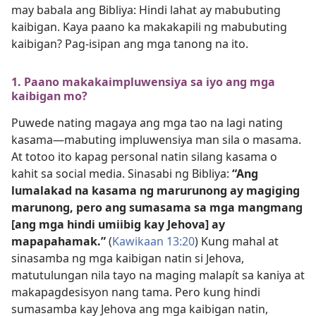
may babala ang Bibliya: Hindi lahat ay mabubuting
kaibigan. Kaya paano ka makakapili ng mabubuting
kaibigan? Pag-isipan ang mga tanong na ito.
1. Paano makakaimpluwensiya sa iyo ang mga
kaibigan mo?
Puwede nating magaya ang mga tao na lagi nating
kasama​—mabuting impluwensiya man sila o masama.
At totoo ito kapag personal natin silang kasama o
kahit sa social media. Sinasabi ng Bibliya:
“Ang
lumalakad na kasama ng marurunong ay magiging
marunong, pero ang sumasama sa mga mangmang
[ang mga hindi umiibig kay Jehova] ay
mapapahamak.”
(
Kawikaan 13:20
) Kung mahal at
sinasamba ng mga kaibigan natin si Jehova,
matutulungan nila tayo na maging malapít sa kaniya at
makapagdesisyon nang tama. Pero kung hindi
sumasamba kay Jehova ang mga kaibigan natin,