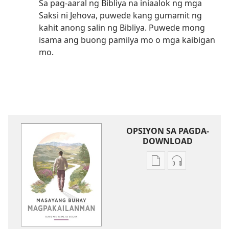
Sa pag-aaral ng Bibliya na iniaalok ng mga
Saksi ni Jehova, puwede kang gumamit ng
kahit anong salin ng Bibliya. Puwede mong
isama ang buong pamilya mo o mga kaibigan
mo.
OPSIYON SA PAGDA-
DOWNLOAD
Opsiyon
Opsiyon
sa
sa
pagda-
pagda-
download
download
ng
ng
publikasyon
audio