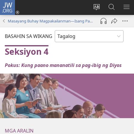
JW.ORG
Mag-
log
Baguhin
Maghana
IPA
In
ang
sa
AN
Masayang Buhay Magpakailanman​—Isang Pag-aaral sa Bibliya
(may
wika
JW.ORG
ME
bubukas
ng
BASAHIN SA WIKANG
na
site
bagong
Seksiyon 4
window)
Pokus: Kung paano mananatili sa pag-ibig ng Diyos
MGA ARALIN