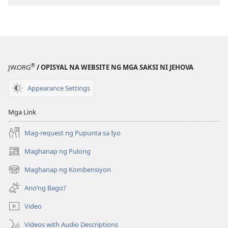
Masayang
Masayang
Buhay
Buhay
Magpakailanman​
Magpakailan
—
—
Isang
Isang
®
JW.ORG
/ OPISYAL NA WEBSITE NG MGA SAKSI NI JEHOVA
Pag-
Pag-
aaral
aaral
Appearance Settings
sa
sa
Bibliya
Bibliya
Mga Link
Mag-request ng Pupunta sa Iyo
Maghanap ng Pulong
(may
bubukas
Maghanap ng Kombensiyon
(may
na
bubukas
bagong
Ano’ng Bago?
na
window)
bagong
Video
window)
Videos with Audio Descriptions