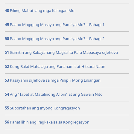
48
Piliing Mabuti ang mga Kaibigan Mo
49
Paano Magiging Masaya ang Pamilya Mo?​—Bahagi 1
50
Paano Magiging Masaya ang Pamilya Mo?​—Bahagi 2
51
Gamitin ang Kakayahang Magsalita Para Mapasaya si Jehova
52
Kung Bakit Mahalaga ang Pananamit at Hitsura Natin
53
Pasayahin si Jehova sa mga Pinipili Mong Libangan
54
Ang “Tapat at Matalinong Alipin” at ang Gawain Nito
55
Suportahan ang Inyong Kongregasyon
56
Panatilihin ang Pagkakaisa sa Kongregasyon