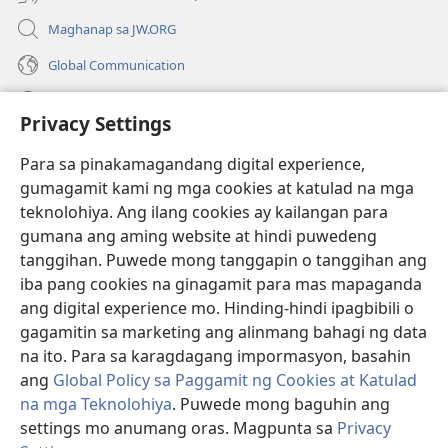
Maghanap sa JW.ORG
Global Communication
Help
Privacy Settings
Donasyon
(may
Para sa pinakamagandang digital experience,
bubukas
gumagamit kami ng mga cookies at katulad na mga
na
Watchtower ONLINE LIBRARY™
teknolohiya. Ang ilang cookies ay kailangan para
(may
bagong
gumana ang aming website at hindi puwedeng
bubukas
window)
®
JW Hub
na
tanggihan. Puwede mong tanggapin o tanggihan ang
(may
bagong
bubukas
iba pang cookies na ginagamit para mas mapaganda
window)
®
JW Library
na
ang digital experience mo. Hinding-hindi ipagbibili o
bagong
gagamitin sa marketing ang alinmang bahagi ng data
window)
®
Watchtower Library
na ito. Para sa karagdagang impormasyon, basahin
ang
Global Policy sa Paggamit ng Cookies at Katulad
na mga Teknolohiya
. Puwede mong baguhin ang
settings mo anumang oras. Magpunta sa
Privacy
Copyright
© 2026 Watch Tower Bible and Tract Society of Pennsylvania.