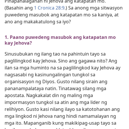
Pinapahalagahan ni Jehova ang katapatan mo.
(Basahin ang
1 Cronica 28:9
.) Sa anong mga sitwasyon
puwedeng masubok ang katapatan mo sa kaniya, at
ano ang makakatulong sa iyo?
1. Paano puwedeng masubok ang katapatan mo
kay Jehova?
Sinusubukan ng ilang tao na pahintuin tayo sa
paglilingkod kay Jehova. Sino ang gagawa nito? Ang
ilan sa mga huminto na sa paglilingkod kay Jehova ay
nagsasabi ng kasinungalingan tungkol sa
organisasyon ng Diyos. Gusto nilang sirain ang
pananampalataya natin. Tinatawag silang mga
apostata. Nagkakalat din ng maling mga
impormasyon tungkol sa atin ang mga lider ng
relihiyon. Gusto kasi nilang ilayo sa katotohanan ang
mga lingkod ni Jehova nang hindi namamalayan ng
mga ito. Mapanganib kung makikipag-usap tayo sa