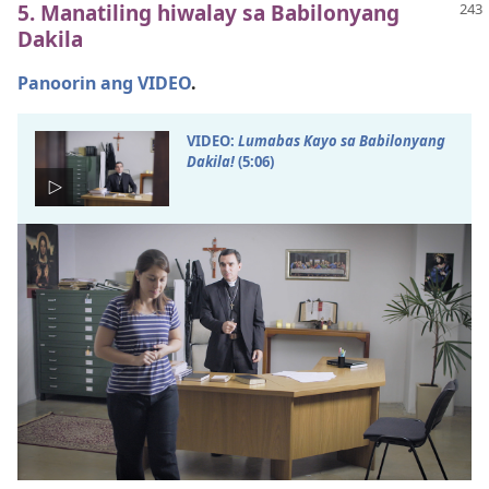
5. Manatiling hiwalay sa Babilonyang
Dakila
Panoorin ang VIDEO
.
VIDEO:
Lumabas Kayo sa Babilonyang
Dakila!
(5:​06)