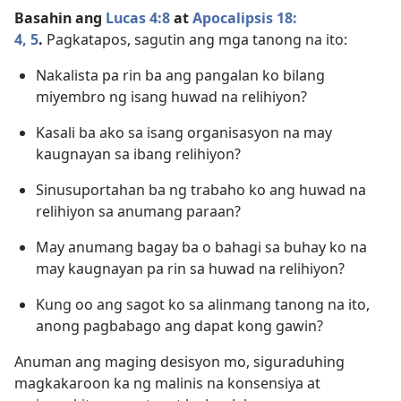
Basahin ang
Lucas 4:8
at
Apocalipsis 18:​
4, 5
.
Pagkatapos, sagutin ang mga tanong na ito:
Nakalista pa rin ba ang pangalan ko bilang
miyembro ng isang huwad na relihiyon?
Kasali ba ako sa isang organisasyon na may
kaugnayan sa ibang relihiyon?
Sinusuportahan ba ng trabaho ko ang huwad na
relihiyon sa anumang paraan?
May anumang bagay ba o bahagi sa buhay ko na
may kaugnayan pa rin sa huwad na relihiyon?
Kung oo ang sagot ko sa alinmang tanong na ito,
anong pagbabago ang dapat kong gawin?
Anuman ang maging desisyon mo, siguraduhing
magkakaroon ka ng malinis na konsensiya at