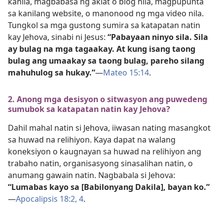
kanila, magbabasa ng aklat o blog nila, magpupunta
sa kanilang website, o manonood ng mga video nila.
Tungkol sa mga gustong sumira sa katapatan natin
kay Jehova, sinabi ni Jesus:
“Pabayaan ninyo sila. Sila
ay bulag na mga tagaakay. At kung isang taong
bulag ang umaakay sa taong bulag, pareho silang
mahuhulog sa hukay.”
​—
Mateo 15:14
.
2. Anong mga desisyon o sitwasyon ang puwedeng
sumubok sa katapatan natin kay Jehova?
Dahil mahal natin si Jehova, iiwasan nating masangkot
sa huwad na relihiyon. Kaya dapat na walang
koneksiyon o kaugnayan sa huwad na relihiyon ang
trabaho natin, organisasyong sinasalihan natin, o
anumang gawain natin. Nagbabala si Jehova:
“Lumabas kayo sa [Babilonyang Dakila], bayan ko.”
—
Apocalipsis 18:​2,
4
.