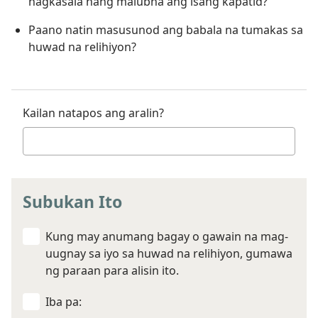
nagkasala nang malubha ang isang kapatid?
Paano natin masusunod ang babala na tumakas sa
huwad na relihiyon?
Kailan natapos ang aralin?
Subukan Ito
Kung may anumang bagay o gawain na mag-
uugnay sa iyo sa huwad na relihiyon, gumawa
ng paraan para alisin ito.
Iba pa: