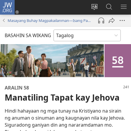
JW.ORG
Mag-
log
Baguhin
Maghana
IPA
In
ang
sa
AN
Masayang Buhay Magpakailanman​—Isang Pag-aaral sa Bibliya
(may
wika
JW.ORG
ME
bubukas
ng
BASAHIN SA WIKANG
na
site
bagong
window)
ARALIN 58
Manatiling Tapat kay Jehova
Hindi hahayaan ng mga tunay na Kristiyano na sirain
ng anuman o sinuman ang kaugnayan nila kay Jehova.
Siguradong ganiyan din ang nararamdaman mo.