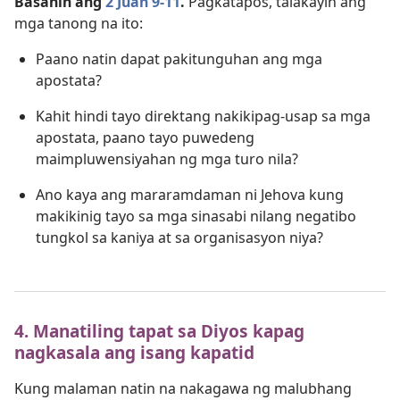
Basahin ang
2 Juan 9-11
.
Pagkatapos, talakayin ang
mga tanong na ito:
Paano natin dapat pakitunguhan ang mga
apostata?
Kahit hindi tayo direktang nakikipag-usap sa mga
apostata, paano tayo puwedeng
maimpluwensiyahan ng mga turo nila?
Ano kaya ang mararamdaman ni Jehova kung
makikinig tayo sa mga sinasabi nilang negatibo
tungkol sa kaniya at sa organisasyon niya?
4. Manatiling tapat sa Diyos kapag
nagkasala ang isang kapatid
Kung malaman natin na nakagawa ng malubhang