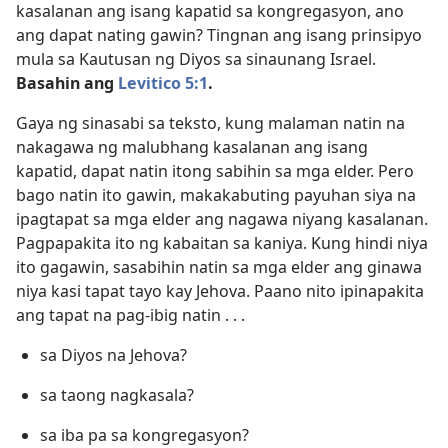
kasalanan ang isang kapatid sa kongregasyon, ano
ang dapat nating gawin? Tingnan ang isang prinsipyo
mula sa Kautusan ng Diyos sa sinaunang Israel.
Basahin ang
Levitico 5:1
.
Gaya ng sinasabi sa teksto, kung malaman natin na
nakagawa ng malubhang kasalanan ang isang
kapatid, dapat natin itong sabihin sa mga elder. Pero
bago natin ito gawin, makakabuting payuhan siya na
ipagtapat sa mga elder ang nagawa niyang kasalanan.
Pagpapakita ito ng kabaitan sa kaniya. Kung hindi niya
ito gagawin, sasabihin natin sa mga elder ang ginawa
niya kasi tapat tayo kay Jehova. Paano nito ipinapakita
ang tapat na pag-ibig natin . . .
sa Diyos na Jehova?
sa taong nagkasala?
sa iba pa sa kongregasyon?