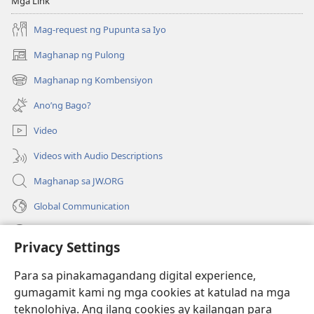
Mga Link
Mag-request ng Pupunta sa Iyo
Maghanap ng Pulong
(may
bubukas
Maghanap ng Kombensiyon
(may
na
bubukas
bagong
Ano’ng Bago?
na
window)
bagong
Video
window)
Videos with Audio Descriptions
Maghanap sa JW.ORG
Global Communication
Help
Privacy Settings
Donasyon
(may
Para sa pinakamagandang digital experience,
bubukas
gumagamit kami ng mga cookies at katulad na mga
na
Watchtower ONLINE LIBRARY™
teknolohiya. Ang ilang cookies ay kailangan para
(may
bagong