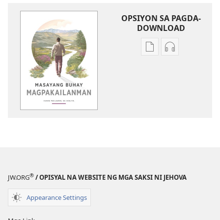
OPSIYON SA PAGDA-
DOWNLOAD
Opsiyon
Opsiyon
sa
sa
pagda-
pagda-
download
download
ng
ng
publikasyon
audio
Masayang
Masayang
Buhay
Buhay
Magpakailanman​
Magpakailan
—
—
Isang
Isang
®
JW.ORG
/ OPISYAL NA WEBSITE NG MGA SAKSI NI JEHOVA
Pag-
Pag-
aaral
aaral
Appearance Settings
sa
sa
Bibliya
Bibliya