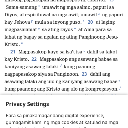
ninyong pagsikapan na mapuspos ng espiritu.
*
Sama-samang
umawit ng mga salmo, papuri sa
x
Diyos, at espirituwal na mga awit; umawit
ng papuri
y
z
20
kay Jehova
mula sa inyong puso,
at laging
a
*
magpasalamat
sa ating Diyos
at Ama para sa
lahat ng bagay sa ngalan ng ating Panginoong Jesu-
b
Kristo.
c
21
Magpasakop kayo sa isa’t isa
dahil sa takot
22
kay Kristo.
Magpasakop ang asawang babae sa
d
kaniyang asawang lalaki
kung paanong
23
nagpapasakop siya sa Panginoon,
dahil ang
e
asawang lalaki ang ulo ng kaniyang asawang babae
f
kung paanong ang Kristo ang ulo ng kongregasyon,
24
na katawan niya, at siya ang tagapagligtas nito.
Privacy Settings
Ang totoo, kung paanong ang kongregasyon ay
nagpapasakop sa Kristo, ang mga asawang babae rin
Para sa pinakamagandang digital experience,
ay dapat magpasakop sa kanilang asawang lalaki sa
gumagamit kami ng mga cookies at katulad na mga
25
lahat ng bagay.
Mga asawang lalaki, patuloy na