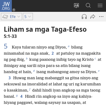
JW.ORG
Mag-
log
Baguhin
Maghana
IPA
In
ang
sa
AN
Efe
5
(may
wika
JW.ORG
ME
bubukas
ng
Liham sa mga Taga-Efeso
na
site
5:1-33
bagong
window)
5
a
Kaya tularan ninyo ang Diyos,
bilang
2
minamahal na mga anak,
at patuloy na magpakita
b
c
ng pag-ibig,
kung paanong inibig tayo ng Kristo
at
ibinigay ang sarili niya para sa atin bilang isang
d
e
handog at hain,
isang mabangong amoy sa Diyos.
3
Huwag man lang mabanggit sa gitna ninyo ang
seksuwal na imoralidad at lahat ng uri ng karumihan
f
o kasakiman,
dahil hindi iyan angkop sa mga taong
g
4
banal.
Hindi rin angkop sa inyo ang kahiya-
hiyang paggawi, walang-saysay na usapan, at