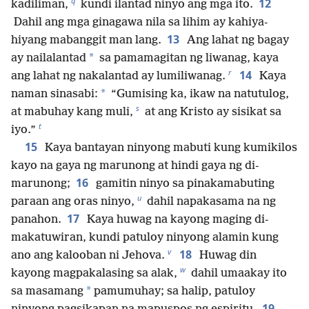
q
12
kadiliman,
kundi ilantad ninyo ang mga ito.
Dahil ang mga ginagawa nila sa lihim ay kahiya-
13
hiyang mabanggit man lang.
Ang lahat ng bagay
*
ay nailalantad
sa pamamagitan ng liwanag, kaya
r
14
ang lahat ng nakalantad ay lumiliwanag.
Kaya
*
naman sinasabi:
“Gumising ka, ikaw na natutulog,
s
at mabuhay kang muli,
at ang Kristo ay sisikat sa
t
iyo.”
15
Kaya bantayan ninyong mabuti kung kumikilos
kayo na gaya ng marunong at hindi gaya ng di-
16
marunong;
gamitin ninyo sa pinakamabuting
u
paraan ang oras ninyo,
dahil napakasama na ng
17
panahon.
Kaya huwag na kayong maging di-
makatuwiran, kundi patuloy ninyong alamin kung
v
18
ano ang kalooban ni Jehova.
Huwag din
w
kayong magpakalasing sa alak,
dahil umaakay ito
*
sa masamang
pamumuhay; sa halip, patuloy
19