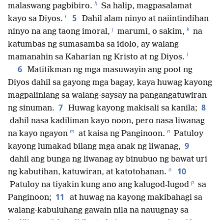
h
malaswang pagbibiro.
Sa halip, magpasalamat
i
5
kayo sa Diyos.
Dahil alam ninyo at naiintindihan
j
k
ninyo na ang taong imoral,
marumi, o sakim,
na
katumbas ng sumasamba sa idolo, ay walang
l
mamanahin sa Kaharian ng Kristo at ng Diyos.
6
Matitikman ng mga masuwayin ang poot ng
Diyos dahil sa gayong mga bagay, kaya huwag kayong
magpalinlang sa walang-saysay na pangangatuwiran
7
8
ng sinuman.
Huwag kayong makisali sa kanila;
dahil nasa kadiliman kayo noon, pero nasa liwanag
m
n
na kayo ngayon
at kaisa ng Panginoon.
Patuloy
9
kayong lumakad bilang mga anak ng liwanag,
dahil ang bunga ng liwanag ay binubuo ng bawat uri
o
10
ng kabutihan, katuwiran, at katotohanan.
p
Patuloy na tiyakin kung ano ang kalugod-lugod
sa
11
Panginoon;
at huwag na kayong makibahagi sa
walang-kabuluhang gawain nila na nauugnay sa