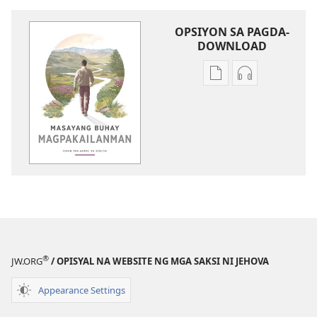
OPSIYON SA PAGDA-
DOWNLOAD
Opsiyon
Opsiyon
sa
sa
pagda-
pagda-
download
download
ng
ng
publikasyon
audio
Masayang
Masayang
Buhay
Buhay
Magpakailanman​
Magpakailan
—
—
Isang
Isang
®
JW.ORG
/ OPISYAL NA WEBSITE NG MGA SAKSI NI JEHOVA
Pag-
Pag-
aaral
aaral
Appearance Settings
sa
sa