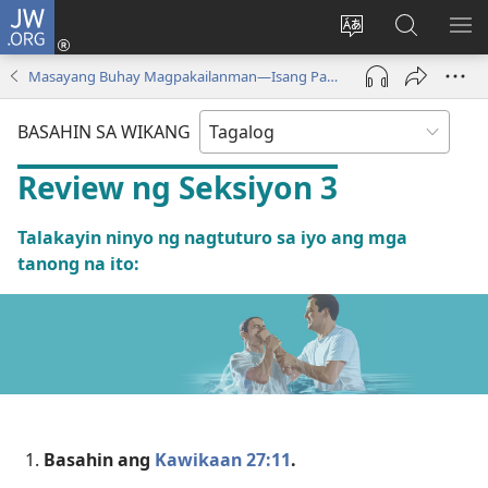
JW.ORG
Mag-
log
Baguhin
Maghana
IPA
In
ang
sa
AN
Masayang Buhay Magpakailanman​—Isang Pag-aaral sa Bibliya
(may
wika
JW.ORG
ME
bubukas
ng
BASAHIN SA WIKANG
na
site
bagong
Review ng Seksiyon 3
window)
Talakayin ninyo ng nagtuturo sa iyo ang mga
tanong na ito:
Basahin ang
Kawikaan 27:11
.