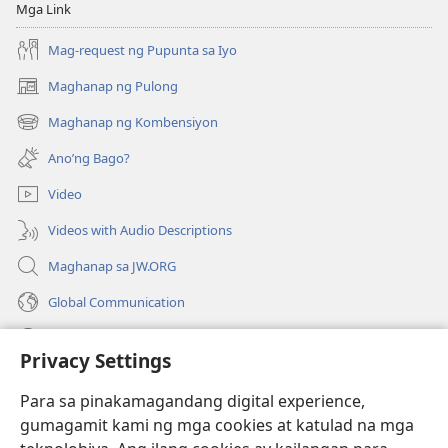
Bibliya
Bibliya
Mga Link
Mag-request ng Pupunta sa Iyo
Maghanap ng Pulong
(may
bubukas
Maghanap ng Kombensiyon
(may
na
bubukas
bagong
Ano’ng Bago?
na
window)
bagong
Video
window)
Videos with Audio Descriptions
Maghanap sa JW.ORG
Global Communication
Help
Privacy Settings
Donasyon
(may
Para sa pinakamagandang digital experience,
bubukas
gumagamit kami ng mga cookies at katulad na mga
na
Watchtower ONLINE LIBRARY™