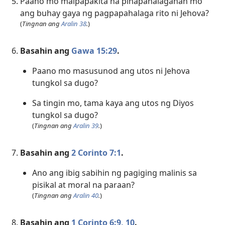
Paano mo maipapakita na pinapahalagahan mo
ang buhay gaya ng pagpapahalaga rito ni Jehova?
(
Tingnan ang
Aralin 38
.
)
Basahin ang
Gawa 15:29
.
Paano mo masusunod ang utos ni Jehova
tungkol sa dugo?
Sa tingin mo, tama kaya ang utos ng Diyos
tungkol sa dugo?
(
Tingnan ang
Aralin 39
.
)
Basahin ang
2 Corinto 7:1
.
Ano ang ibig sabihin ng pagiging malinis sa
pisikal at moral na paraan?
(
Tingnan ang
Aralin 40
.
)
Basahin ang
1 Corinto 6:​9, 10
.