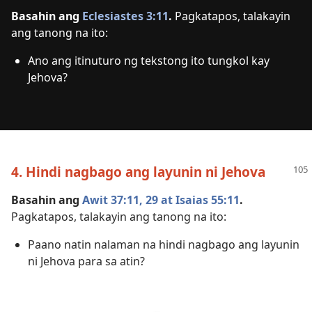
Basahin ang
Eclesiastes 3:11
.
Pagkatapos, talakayin
ang tanong na ito:
Ano ang itinuturo ng tekstong ito tungkol kay
Jehova?
4. Hindi nagbago ang layunin ni Jehova
Basahin ang
Awit 37:​11,
29 at
Isaias 55:11
.
Pagkatapos, talakayin ang tanong na ito:
Paano natin nalaman na hindi nagbago ang layunin
ni Jehova para sa atin?