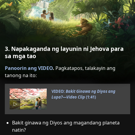
3. Napakaganda ng layunin ni Jehova para
sa mga tao
Panoorin ang VIDEO
.
Pagkatapos, talakayin ang
tanong na ito:
VIDEO:
Bakit Ginawa ng Diyos ang
Lupa?​—Video Clip
(1:​41)
Bakit ginawa ng Diyos ang magandang planeta
natin?