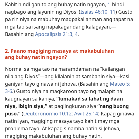
Kahit hindi ganito ang buhay natin ngayon,
hindi
a
nagbago ang layunin ng Diyos. (
Isaias 46:​10, 11
) Gusto
pa rin niya na mabuhay magpakailanman ang tapat na
mga tao sa isang napakagandang kalagayan.​—
Basahin ang
Apocalipsis 21:​3, 4
.
2. Paano magiging masaya at makabuluhan
ang buhay natin ngayon?
Normal sa mga tao na maramdaman na “kailangan
nila ang Diyos”​—ang kilalanin at sambahin siya​—kasi
ganiyan tayo ginawa ni Jehova. (Basahin ang
Mateo 5:​
3-6
.) Gusto niya na magkaroon tayo ng malapít na
kaugnayan sa kaniya,
“lumakad sa lahat ng daan
niya, ibigin siya,”
at paglingkuran siya
“nang buong
puso.”
(
Deuteronomio 10:12;
Awit 25:14
) Kapag ginawa
natin iyan, magiging masaya tayo kahit may mga
problema tayo. At kapag sinamba natin si Jehova,
magiging makabuluhan ang buhay natin.