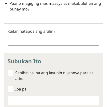
Paano magiging mas masaya at makabuluhan ang
buhay mo?
Kailan natapos ang aralin?
Subukan Ito
Sabihin sa iba ang layunin ni Jehova para sa
atin.
Iba pa:
Iba
mo