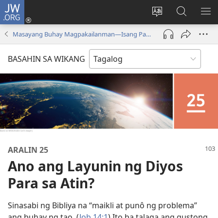
JW.ORG
Mag-
log
Baguhin
Maghana
IPA
In
ang
sa
AN
Masayang Buhay Magpakailanman​—Isang Pag-aaral sa Bibliya
(may
wika
JW.ORG
ME
bubukas
ng
BASAHIN SA WIKANG
na
site
bagong
window)
ARALIN 25
Ano ang Layunin ng Diyos
Para sa Atin?
Sinasabi ng Bibliya na “maikli at punô ng problema”
ang buhay ng tao. (
Job 14:1
) Ito ba talaga ang gustong