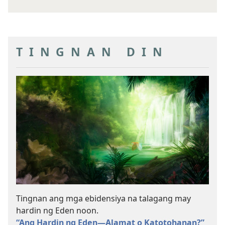
pang
goal
TINGNAN DIN
Tingnan ang mga ebidensiya na talagang may
hardin ng Eden noon.
“Ang Hardin ng Eden​—Alamat o Katotohanan?”