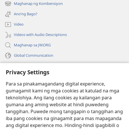
bubukas
Maghanap ng Kombensiyon
(may
na
bubukas
bagong
Ano’ng Bago?
na
window)
bagong
Video
window)
Videos with Audio Descriptions
Maghanap sa JW.ORG
Global Communication
Help
Privacy Settings
Donasyon
(may
Para sa pinakamagandang digital experience,
bubukas
gumagamit kami ng mga cookies at katulad na mga
na
Watchtower ONLINE LIBRARY™
teknolohiya. Ang ilang cookies ay kailangan para
(may
bagong
gumana ang aming website at hindi puwedeng
bubukas
window)
®
JW Hub
na
tanggihan. Puwede mong tanggapin o tanggihan ang
(may
bagong
bubukas
iba pang cookies na ginagamit para mas mapaganda
window)
®
JW Library
na
ang digital experience mo. Hinding-hindi ipagbibili o
bagong