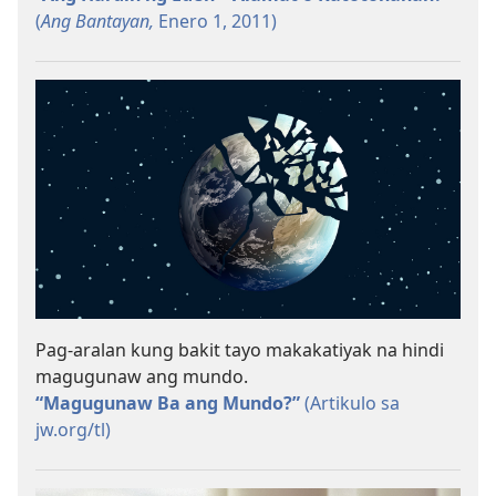
(
Ang Bantayan,
Enero 1, 2011)
Pag-aralan kung bakit tayo makakatiyak na hindi
magugunaw ang mundo.
“Magugunaw Ba ang Mundo?”
(Artikulo sa
jw.org/tl)