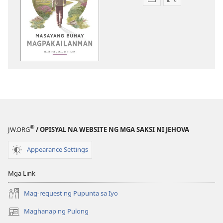
Opsiyon
Opsiyon
sa
sa
pagda-
pagda-
download
download
ng
ng
publikasyon
audio
Masayang
Masayang
Buhay
Buhay
Magpakailanman​
Magpakailan
—
—
Isang
Isang
®
JW.ORG
/ OPISYAL NA WEBSITE NG MGA SAKSI NI JEHOVA
Pag-
Pag-
aaral
aaral
Appearance Settings
sa
sa
Bibliya
Bibliya
Mga Link
Mag-request ng Pupunta sa Iyo
Maghanap ng Pulong
(may