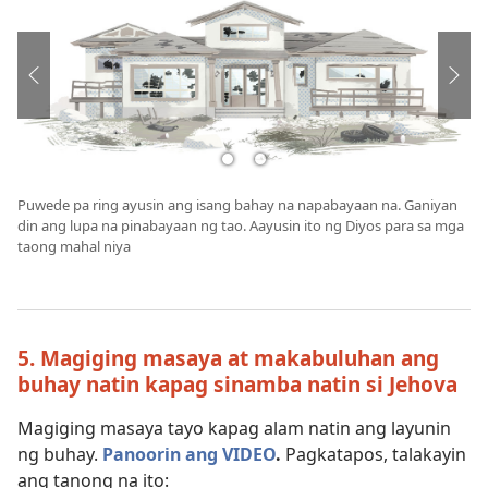
Puwede pa ring ayusin ang isang bahay na napabayaan na. Ganiyan
din ang lupa na pinabayaan ng tao. Aayusin ito ng Diyos para sa mga
taong mahal niya
5. Magiging masaya at makabuluhan ang
buhay natin kapag sinamba natin si Jehova
Magiging masaya tayo kapag alam natin ang layunin
ng buhay.
Panoorin ang VIDEO
.
Pagkatapos, talakayin
ang tanong na ito: