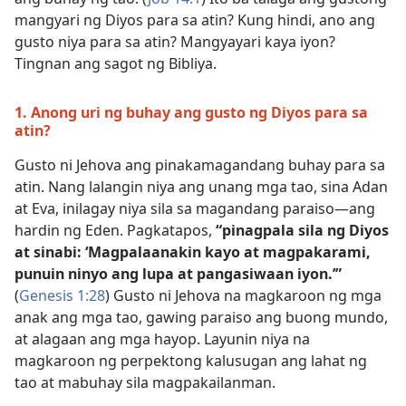
mangyari ng Diyos para sa atin? Kung hindi, ano ang
gusto niya para sa atin? Mangyayari kaya iyon?
Tingnan ang sagot ng Bibliya.
1. Anong uri ng buhay ang gusto ng Diyos para sa
atin?
Gusto ni Jehova ang pinakamagandang buhay para sa
atin. Nang lalangin niya ang unang mga tao, sina Adan
at Eva, inilagay niya sila sa magandang paraiso​—ang
hardin ng Eden. Pagkatapos,
“pinagpala sila ng Diyos
at sinabi: ‘Magpalaanakin kayo at magpakarami,
punuin ninyo ang lupa at pangasiwaan iyon.’”
(
Genesis 1:28
) Gusto ni Jehova na magkaroon ng mga
anak ang mga tao, gawing paraiso ang buong mundo,
at alagaan ang mga hayop. Layunin niya na
magkaroon ng perpektong kalusugan ang lahat ng
tao at mabuhay sila magpakailanman.