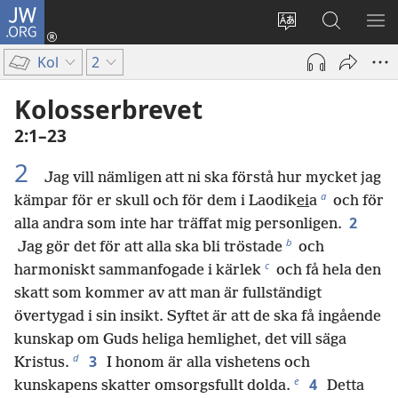
JW.ORG
Logga
in
Ändra
Sök
VIS
(öppnar
webbplatsens
på
ME
Kol
2
nytt
språk
jw.org
fönster)
Kolosserbrevet
2:1–23
2
Jag vill nämligen att ni ska förstå hur mycket jag
a
kämpar för er skull och för dem i Laodik
ei
a
och för
2
alla andra som inte har träffat mig personligen.
b
Jag gör det för att alla ska bli tröstade
och
c
harmoniskt sammanfogade i kärlek
och få hela den
skatt som kommer av att man är fullständigt
övertygad i sin insikt. Syftet är att de ska få ingående
kunskap om Guds heliga hemlighet, det vill säga
d
3
Kristus.
I honom är alla vishetens och
e
4
kunskapens skatter omsorgsfullt dolda.
Detta