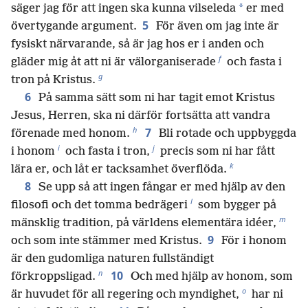
*
säger jag för att ingen ska kunna vilseleda
er med
5
övertygande argument.
För även om jag inte är
fysiskt närvarande, så är jag hos er i anden och
f
gläder mig åt att ni är välorganiserade
och fasta i
g
tron på Kristus.
6
På samma sätt som ni har tagit emot Kristus
Jesus, Herren, ska ni därför fortsätta att vandra
h
7
förenade med honom.
Bli rotade och uppbyggda
i
j
i honom
och fasta i tron,
precis som ni har fått
k
lära er, och låt er tacksamhet överflöda.
8
Se upp så att ingen fångar er med hjälp av den
l
filosofi och det tomma bedrägeri
som bygger på
m
mänsklig tradition, på världens elementära idéer,
9
och som inte stämmer med Kristus.
För i honom
är den gudomliga naturen fullständigt
n
10
förkroppsligad.
Och med hjälp av honom, som
o
är huvudet för all regering och myndighet,
har ni