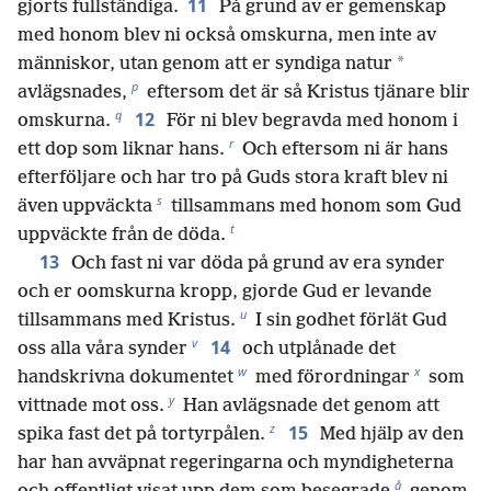
11
gjorts fullständiga.
På grund av er gemenskap
med honom blev ni också omskurna, men inte av
*
människor, utan genom att er syndiga natur
p
avlägsnades,
eftersom det är så Kristus tjänare blir
q
12
omskurna.
För ni blev begravda med honom i
r
ett dop som liknar hans.
Och eftersom ni är hans
efterföljare och har tro på Guds stora kraft blev ni
s
även uppväckta
tillsammans med honom som Gud
t
uppväckte från de döda.
13
Och fast ni var döda på grund av era synder
och er oomskurna kropp, gjorde Gud er levande
u
tillsammans med Kristus.
I sin godhet förlät Gud
v
14
oss alla våra synder
och utplånade det
w
x
handskrivna dokumentet
med förordningar
som
y
vittnade mot oss.
Han avlägsnade det genom att
z
15
spika fast det på tortyrpålen.
Med hjälp av den
har han avväpnat regeringarna och myndigheterna
å