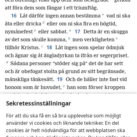
och offentligt visat upp dem som besegrade
genom
att föra dem som fångar i ett triumftåg.
16
*
Låt därför ingen annan bestämma
vad ni ska
ä
äta eller dricka
eller om ni ska fira en högtid,
ö
a
17
nymånefest
eller sabbat.
Detta är en skugga
b
*
av det som skulle komma,
men verkligheten
c
18
tillhör Kristus.
Låt ingen som spelar ödmjuk
och ägnar sig åt ängladyrkan ta ifrån er segerpriset.
d
Sådana personer ”stöder sig på” det de har sett
och är obefogat stolta på grund av sitt begränsade,
19
mänskliga tänkesätt.
Och de håller inte fast vid
e
honom som är huvudet,
han som förser kroppen
med det den behöver och gör den harmoniskt
Sekretessinställningar
sammanfogad med leder och ledband, så att den
f
växer med hjälp av Guds kraft.
För att du ska få en så bra upplevelse som möjligt
20
Ni har ju dött tillsammans med Kristus i
använder vi cookies och liknande tekniker. En del
g
*
förhållande till världens elementära idéer,
så
cookies är helt nödvändiga för att webbplatsen ska
varför lever ni som om ni fortfarande var en del av