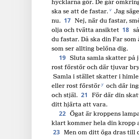
hycklarna gör. De går omkring
v
ska se att de fastar.
Jag säger
17
nu.
Nej, när du fastar, sm
18
olja och tvätta ansiktet
så
du fastar. Då ska din Far som 
som ser allting belöna dig.
19
Sluta samla skatter på 
rost förstör och där tjuvar bryt
Samla i stället skatter i himl
y
eller rost förstör
och där inga
21
och stjäl.
För där din skat
ditt hjärta att vara.
22
Ögat är kroppens lampa
klart kommer hela din kropp a
23
Men om ditt öga dras till 