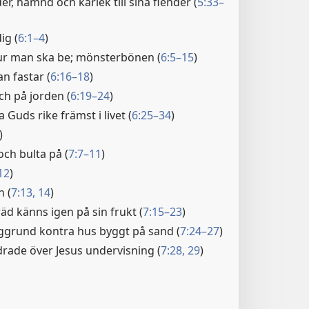
r, hämnd och kärlek till sina fiender (
5:33–
ig (
6:1–4
)
r man ska be; mönsterbönen (
6:5–15
)
n fastar (
6:16–18
)
ch på jorden (
6:19–24
)
a Guds rike främst i livet (
6:25–34
)
)
och bulta på (
7:7–11
)
12
)
n (
7:13, 14
)
räd känns igen på sin frukt (
7:15–23
)
ggrund kontra hus byggt på sand (
7:24–27
)
rade över Jesus undervisning (
7:28, 29
)