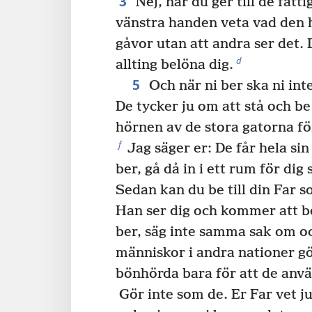
3
Nej, när du ger till de fatti
vänstra handen veta vad den 
gåvor utan att andra ser det. 
d
allting belöna dig.
5
Och när ni ber ska ni int
De tycker ju om att stå och be
hörnen av de stora gatorna fö
f
Jag säger er: De får hela sin
ber, gå då in i ett rum för dig
Sedan kan du be till din Far s
Han ser dig och kommer att b
ber, säg inte samma sak om o
människor i andra nationer gör
bönhörda bara för att de anv
Gör inte som de. Er Far vet j