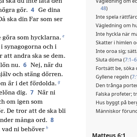
Vägledning om ede
ga ska du inte låta den
48
)
4
högra gör.
Ge dina
Inte spela rättfärd
Då ska din Far som ser
Vägledning om hu
Inte hyckla när ma
e
e göra som hycklarna.
Skatter i himlen o
 i synagogorna och i
Inte oroa sig; sätt
r att andra ska se dem.
Sluta döma (
7:1–6
6
 lön nu.
Nej, när du
Fortsätt be, söka 
 själv och stäng dörren.
Gyllene regeln (
7:
g
om är i det fördolda.
Den trånga porte
7
elöna dig.
När ni
Falska profeter; t
ch om igen som
Hus byggt på ber
Människor förund
. De tror att de ska bli
8
änder många ord.
h
u vad ni behöver
Matteus 6:1