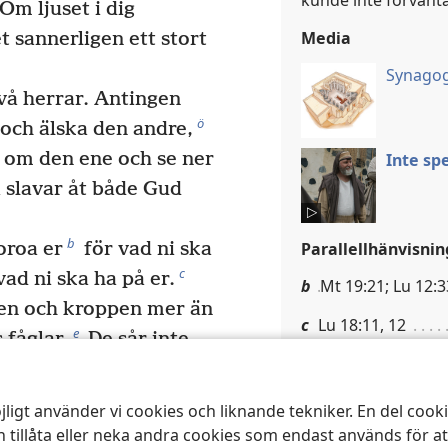
kunde inte förvänta
Om ljuset i dig
Media
t sannerligen ett stort
Synago
två herrar. Antingen
ö
och älska den andre,
a om den ene och se ner
Inte sp
a slavar åt både Gud
b
oroa er
för vad ni ska
Parallellhänvisnin
c
vad ni ska ha på er.
b
Mt 19:21; Lu 12:3
ten och kroppen mer än
c
Lu 18:11, 12
e
 fåglar.
De sår inte,
inga förråd. Ändå får de
Matteus 6:3
e ni värda mer än de?
jligt använder vi cookies och liknande tekniker. En del coo
v med en enda timme
ska du inte låta 
 tillåta eller neka andra cookies som endast används för a