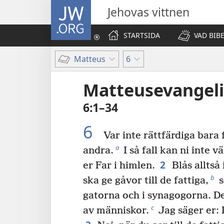
JW.ORG
Jehovas vittnen
STARTSIDA
VAD BIB
Matteus
6
Matteusevangeli
6:1–34
6
Var inte rättfärdiga bara
a
andra.
I så fall kan ni inte 
2
er Far i himlen.
Blås alltså
b
ska ge gåvor till de fattiga,
s
gatorna och i synagogorna. De 
c
av människor.
Jag säger er: 