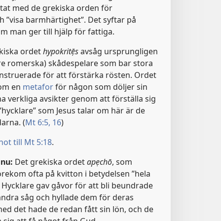
ktat med de grekiska orden för
 ”visa barmhärtighet”. Det syftar på
 man ger till hjälp för fattiga.
kiska ordet
hypokritẹ̄s
avsåg ursprungligen
re romerska) skådespelare som bar stora
struerade för att förstärka rösten. Ordet
som en
metafor
för någon som döljer sin
a verkliga avsikter genom att förställa sig
”hycklare” som Jesus talar om här är de
darna. (
Mt 6:5,
16
)
ot till Mt 5:18
.
 nu:
Det grekiska ordet
apẹchō
, som
förekom ofta på kvitton i betydelsen ”hela
. Hycklare gav gåvor för att bli beundrade
andra såg och hyllade dem för deras
med det hade de redan fått sin lön, och de