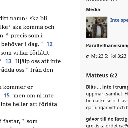
Media
j
 ditt namn
ska bli
Inte sp
l
rike
ska komma och
n
n,
precis som i
12
o
 behöver i dag.
Parallellhänvisnin
som vi har förlåtit
a
Mt 23:5; Kol 3:23
13
p
Hjälp oss att inte
*
rädda oss
från den
Matteus 6:2
Blås ... inte i trum
ra kommer er
uppmärksamhet. Här
15
men om ni inte
bemärkelse och avs
nte heller att förlåta
gärningar vitt och b
gåvor till de fattig
u
 fastar,
som
grekiska ordet
ele