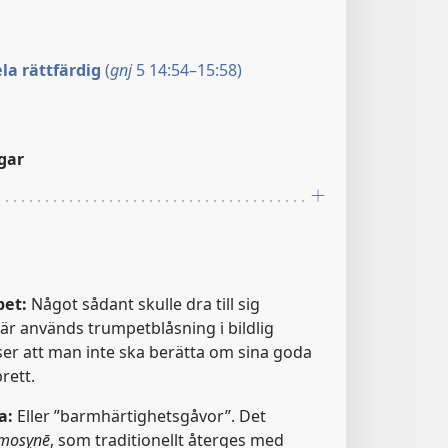
ela rättfärdig
(
gnj
5 14:54–15:58)
gar
pet:
Något sådant skulle dra till sig
 används trumpetblåsning i bildlig
er att man inte ska berätta om sina goda
rett.
a:
Eller ”barmhärtighetsgåvor”. Det
ēmosỵnē
, som traditionellt återges med