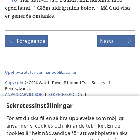
Här skriver jag, Paulus, min hälsning med
u
v
egen hand.
Glöm aldrig mina bojor.
Må Gud visa
er generös omtanke.
Föregående
Nästa
Upphovsrätt för den här publikationen
Copyright
©
2026
Watch Tower Bible and Tract Society of
Pennsylvania.
ANVÄNDARVILLKOR
|
SEKRETESSPOLICY
|
SEKRETESSINSTÄLLNINGAR
Sekretessinställningar
För att du ska få en så bra upplevelse som möjligt
använder vi cookies och liknande tekniker. En del
cookies är helt nödvändiga för att webbplatsen ska