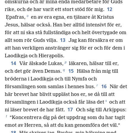
omskurna och är mina enda medarbetare för Guds
12
rike, och de har varit ett stort stöd för mig.
o
Ẹpafras,
en av era egna, en tjänare åt Kristus
Jesus, hälsar också. Han ber alltid intensivt för er,
för att ni ska stå fullständiga och helt övertygade om
13
allt som rör Guds vilja.
Jag kan försäkra er om
att han verkligen anstränger sig för er och för dem i
Laodik
ei
a och Hierạpolis.
p
14
Vår älskade Lukas,
läkaren, hälsar till er,
q
15
och det gör även Demas.
Hälsa från mig till
bröderna i Laodik
ei
a och till Nymfa och
r
16
församlingen som samlas i hennes hus.
När det
här brevet har blivit uppläst hos er, se då till att
s
församlingen i Laodik
ei
a också får läsa det
och att
17
ni läser brevet de har fått.
Och säg till Arkịppus:
t
”Koncentrera dig på det uppdrag som du har tagit
emot av Herren, så att du kan genomföra det väl.”
18