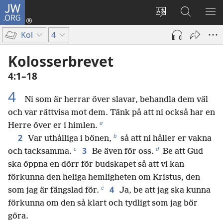
JW.ORG
Logga
in
Ändra
Sök
VIS
(öppnar
webbplatsens
på
ME
Kol
4
nytt
språk
jw.org
fönster)
Kolosserbrevet
4:1–18
4
Ni som är herrar över slavar, behandla dem väl
och var rättvisa mot dem. Tänk på att ni också har en
a
Herre över er i himlen.
b
2
Var uthålliga i bönen,
så att ni håller er vakna
c
d
3
och tacksamma.
Be även för oss.
Be att Gud
ska öppna en dörr för budskapet så att vi kan
förkunna den heliga hemligheten om Kristus, den
e
4
som jag är fängslad för.
Ja, be att jag ska kunna
förkunna om den så klart och tydligt som jag bör
göra.