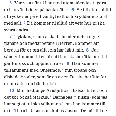
5
Var visa när ni har med utomstående att göra,
f
6
och använd tiden på bästa sätt.
Se till att ni alltid
uttrycker er på ett vänligt sätt och kryddar era ord
g
med salt.
Då kommer ni alltid att veta hur ni ska
h
svara andra.
i
7
Tỵkikos,
min älskade broder och trogne
tjänare och medarbetare i Herren, kommer att
8
berätta för er om allt som har hänt mig.
Jag
sänder honom till er för att han ska berätta hur det
9
går för oss och uppmuntra er.
Han kommer
j
tillsammans med Onẹsimos,
min trogne och
älskade broder, som är en av er. De ska berätta för
er om allt som händer här.
k
10
Min medfånge Aristạrkus
hälsar till er, och
l
m
det gör också Markus,
Bạrnabas
kusin (som jag
n
har sagt att ni ska välkomna
om han kommer till
11
er),
och Jesus som kallas Justus. De hör till de