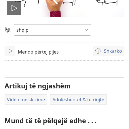
Nis
videon
Zgjidh
gjuhën
Shkarko
Mendo përtej pijes
Luaj
Mundësi
shkarkimi
për
video
Artikuj të ngjashëm
Video me skicime
Adoleshentët & të rinjtë
Mund të të pëlqejë edhe . . .