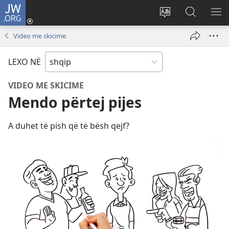
JW.ORG
Hyr
me
Ndrysho
Kërko
SH
identifikim
gjuhën
në
ME
Video me skicime
(hap
e
JW.ORG
dritare
sitit
LEXO NË
të
re)
VIDEO ME SKICIME
Mendo përtej pijes
A duhet të pish që të bësh qejf?