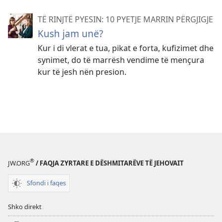
TË RINJTË PYESIN: 10 PYETJE MARRIN PËRGJIGJE
Kush jam unë?
Kur i di vlerat e tua, pikat e forta, kufizimet dhe
synimet, do të marrësh vendime të mençura
kur të jesh nën presion.
®
JW.ORG
/ FAQJA ZYRTARE E DËSHMITARËVE TË JEHOVAIT
Sfondi i faqes
Shko direkt