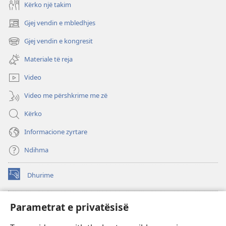
Kërko një takim
Gjej vendin e mbledhjes
(hap
dritare
Gjej vendin e kongresit
(hap
të
dritare
re)
Materiale të reja
të
re)
Video
Video me përshkrime me zë
Kërko
Informacione zyrtare
Ndihma
Dhurime
(hap
dritare
të
BIBLIOTEKA ONLINE Watchtower
Parametrat e privatësisë
(hap
re)
dritare
®