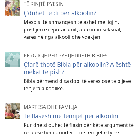
TË RINJTË PYESIN
Ç’duhet të di për alkoolin?
Mëso si të shmangësh telashet me ligjin,
prishjen e reputacionit, abuzimin seksual,
varësinë nga alkooli dhe vdekjen.
PËRGJIGJE PËR PYETJE RRETH BIBLËS
Çfarë thotë Bibla për alkoolin? A është
mëkat të pish?
Bibla përmend disa dobi të verës ose të pijeve
të tjera alkoolike.
MARTESA DHE FAMILJA
Të flasësh me fëmijët për alkoolin
Kur dhe si duhet të flasin për këtë argument të
rëndësishëm prindërit me fëmijët e tyre?