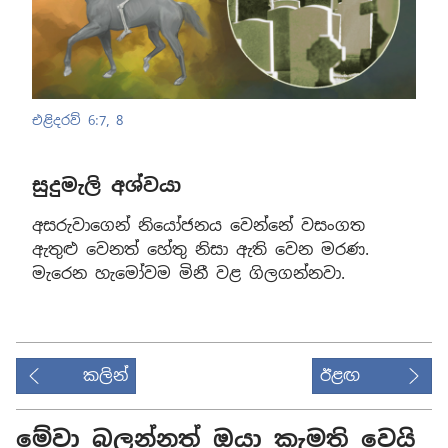
එළිදරව් 6:7, 8
සුදුමැලි අශ්වයා
අසරුවාගෙන් නියෝජනය වෙන්නේ වසංගත
ඇතුළු වෙනත් හේතු නිසා ඇති වෙන මරණ.
මැරෙන හැමෝවම මිනී වළ ගිලගන්නවා.
කලින්
ඊළඟ
මේවා බලන්නත් ඔයා කැමති වෙයි