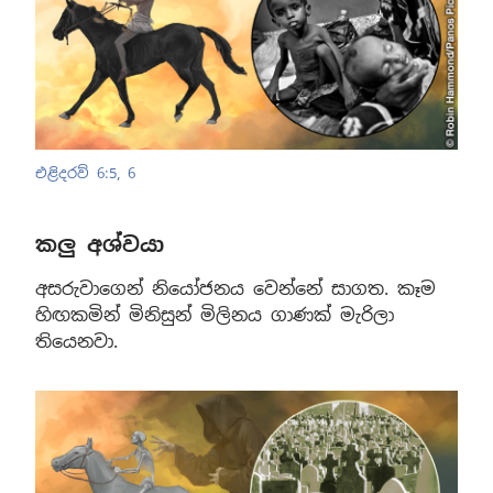
එළිදරව් 6:5, 6
කලු අශ්වයා
අසරුවාගෙන් නියෝජනය වෙන්නේ සාගත. කෑම
හිඟකමින් මිනිසුන් මිලිනය ගාණක් මැරිලා
තියෙනවා.