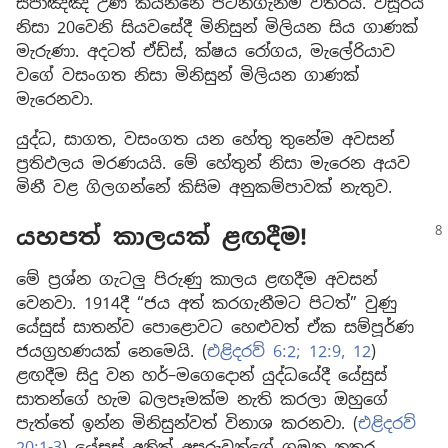
ස්පාඤ්ඤ උණ කියන්නේ පටන්ගැන්ම විතරයි. වසූරිය
නිසා 20වෙනි සියවසේදී මිනිසුන් මිලියන සිය ගාණක්
මැරුණා. අදටත් ඒඩ්ස්, ක්ෂය රෝගය, මැලේරියාව
වගේ වසංගත නිසා මිනිසුන් මිලියන ගාණක්
මැරෙනවා.
යුද්ධ, සාගත, වසංගත යන හේතු තුනේම අවසන්
ප්‍රතිඵලය මරණයයි. මේ හේතුන් නිසා මැරෙන අයව
මිනී වළ ගිලගන්නේ කිසිම අනුකම්පාවක් නැතුව.
යහපත් කාලයක් ළඟදීම!
මේ ප්‍රශ්න ගැටලු පිරුණු කාලය ළඟදීම අවසන්
වෙනවා. 1914දී “ජය අත් කරගැනීමට පිටත්” වුණු
යේසුස් සාතන්ව පොළොවට හෙළුවත් ඒක සම්පූර්ණ
ජයග්‍රහණයක් නෙමෙයි. (
එළිදරව් 6:2;
12:9,
12
)
ළඟදීම සිදු වන හර්–මගෙදොන් යුද්ධයේදී යේසුස්
සාතන්ගේ හැම බලපෑමක්ම නැති කරලා ඔහුගේ
පැත්තේ ඉන්න මිනිසුන්වත් විනාශ කරනවා. (
එළිදරව්
20:1-3
) යේසුස් අනිත් අසරුවන්ගේ ගමන නතර