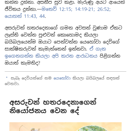
කන්න දුන්නා. අසනීප සුව කළා. මැරුණු අයට ආයෙත්
ජීවිතය දුන්නා.—
මතෙව් 12:15;
14:19-21;
26:52;
යොහන් 11:43, 44
.
අසරුවන් හතරදෙනාගේ ගමන අවසන් වුණාම ඒකට
ලෑස්ති වෙන්න පුළුවන් කොහොමද කියලා
බයිබලයෙන්ම ඔයාට පෙන්වන්න යෙහෝවා දෙවිගේ
සාක්ෂිකරුවන් කැමැත්තෙන් ඉන්නවා.
ඒ ගැන
ඉගෙනගන්න කියලා අපි කරන ආරාධනය
පිළිගන්න
ඔයාත් කැමතිද?
සැබෑ දෙවියන්ගේ නම
යෙහෝවා
කියලා බයිබලයේ සඳහන්
a
වෙනවා.
අසරුවන් හතරදෙනාගෙන්
නියෝජනය වෙන දේ