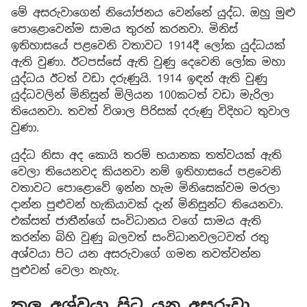
මේ අසරුවාගෙන් නියෝජනය වෙන්නේ යුද්ධ. ඔහු මුළු
පොළොවෙන්ම සාමය තුරන් කරනවා. මිනිස්
ඉතිහාසයේ පළවෙනි වතාවට 1914දී ලෝක යුද්ධයක්
ඇති වුණා. ඊටපස්සේ ඇති වුණු දෙවෙනි ලෝක මහා
යුද්ධය ඊටත් වඩා දරුණුයි. 1914 ඉඳන් ඇති වුණු
යුද්ධවලින් මිනිසුන් මිලියන 100කටත් වඩා මැරිලා
තියෙනවා. තවත් විශාල පිරිසක් දරුණු විදිහට තුවාල
වුණා.
යුද්ධ නිසා අද කොයි තරම් භයානක තත්වයක් ඇති
වෙලා තියෙනවද කියනවා නම් ඉතිහාසයේ පළවෙනි
වතාවට පොළොවේ ඉන්න හැම මිනිසෙක්වම මරලා
දාන්න පුළුවන් හැකියාවක් දැන් මිනිසුන්ට තියෙනවා.
එක්සත් ජාතීන්ගේ සංවිධානය වගේ සාමය ඇති
කරන්න බිහි වුණු බලවත් සංවිධානවලටවත් රතු
අශ්වයා පිට යන අසරුවාගේ ගමන නවත්වන්න
පුළුවන් වෙලා නැහැ.
කලු අශ්වයා පිට යන අසරුවා