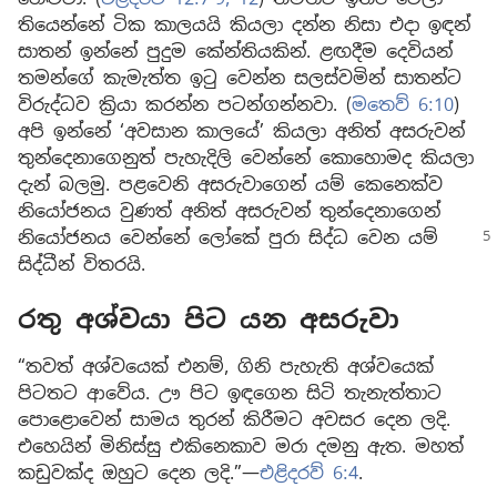
තියෙන්නේ ටික කාලයයි කියලා දන්න නිසා එදා ඉඳන්
සාතන් ඉන්නේ පුදුම කේන්තියකින්. ළඟදීම දෙවියන්
තමන්ගේ කැමැත්ත ඉටු වෙන්න සලස්වමින් සාතන්ට
විරුද්ධව ක්‍රියා කරන්න පටන්ගන්නවා. (
මතෙව් 6:10
)
අපි ඉන්නේ ‘අවසාන කාලයේ’ කියලා අනිත් අසරුවන්
තුන්දෙනාගෙනුත් පැහැදිලි වෙන්නේ කොහොමද කියලා
දැන් බලමු. පළවෙනි අසරුවාගෙන් යම් කෙනෙක්ව
නියෝජනය වුණත් අනිත් අසරුවන් තුන්දෙනාගෙන්
නියෝජනය
වෙන්නේ ලෝකේ පුරා සිද්ධ වෙන යම්
සිද්ධීන් විතරයි.
රතු අශ්වයා පිට යන අසරුවා
“තවත් අශ්වයෙක් එනම්, ගිනි පැහැති අශ්වයෙක්
පිටතට ආවේය. ඌ පිට ඉඳගෙන සිටි තැනැත්තාට
පොළොවෙන් සාමය තුරන් කිරීමට අවසර දෙන ලදි.
එහෙයින් මිනිස්සු එකිනෙකාව මරා දමනු ඇත. මහත්
කඩුවක්ද ඔහුට දෙන ලදි.”—
එළිදරව් 6:4
.