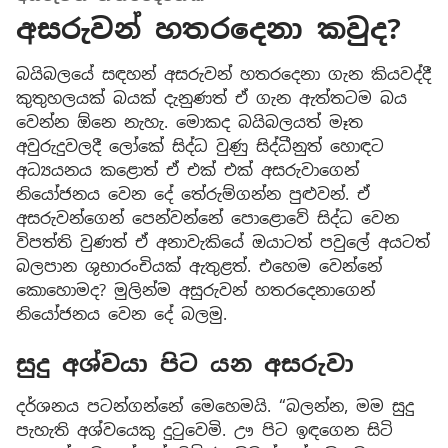
අසරුවන් හතරදෙනා කවුද?
බයිබලයේ සඳහන් අසරුවන් හතරදෙනා ගැන කියවද්දී
කුතුහලයක් බයක් දැනුණත් ඒ ගැන ඇත්තටම බය
වෙන්න ඕනෙ නැහැ. මොකද බයිබලයත් මෑත
අවුරුදුවලදී ලෝකේ සිද්ධ වුණු සිද්ධීනුත් හොඳට
අධ්‍යයනය කළොත් ඒ එක් එක් අසරුවාගෙන්
නියෝජනය වෙන දේ තේරුම්ගන්න පුළුවන්. ඒ
අසරුවන්ගෙන් පෙන්වන්නේ පොළොවේ සිද්ධ වෙන
විපත්ති වුණත් ඒ අනාවැකියේ ඔයාටත් පවුලේ අයටත්
බලපාන ශුභාරංචියක් ඇතුළත්. එහෙම වෙන්නේ
කොහොමද? මුලින්ම අසුරුවන් හතරදෙනාගෙන්
නියෝජනය වෙන දේ බලමු.
සුදු අශ්වයා පිට යන අසරුවා
දර්ශනය පටන්ගන්නේ මෙහෙමයි. “බලන්න, මම සුදු
පැහැති අශ්වයෙකු දුටුවෙමි. ඌ පිට ඉඳගෙන සිටි