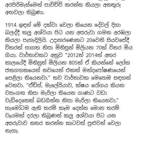
අරපිරිමැස්මෙන් පාවිච්චි කරන්න කියලා අනතුරු
අඟවලා තිබුණා.
1914 ඉඳන් මේ දක්වා වෙලා තියෙන දේවල් දිහා
බලද්දී කලු අශ්වයා පිට යන අසරුවා ගමන අරඹලා
කියලා පැහැදිලියි. උදාහරණෙකට 20වෙනි සියවසේදී
විතරක් සාගත නිසා මිනිසුන් මිලියන 70ක් විතර මිය
ගියා. වාර්තාවකට අනුව “2012ත් 2014ත් අතර
කාලයේදී මිනිසුන් මිලියන 805ක් ඒ කියන්නේ ලෝක
ජනගහනයෙන් නවයෙන් එකක් මන්දපෝෂණයෙන්
පෙළිලා තියෙනවා.” තව වාර්තාවක මෙහෙම සඳහන්
වෙනවා. “ඒඩ්ස්, මැලේරියාව, ක්ෂය රෝගය කියන
වසංගත නිසා මැරිලා තියෙන ගාණට වඩා
වැඩිදෙනෙක් බඩගින්න නිසා මැරිලා තියෙනවා.”
හැමෝටම ඇති තරම් කෑම දෙන්න මොන තරම්
වෑයමක් දරලා තිබුණත් කලු අශ්වයා පිට යන
අසරුවාව නතර කරන්න කාටවත් පුළුවන් වෙලා
නැහැ.