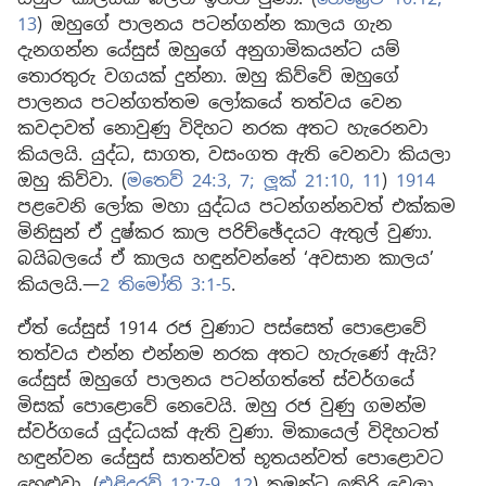
13
) ඔහුගේ පාලනය පටන්ගන්න කාලය ගැන
දැනගන්න යේසුස් ඔහුගේ අනුගාමිකයන්ට යම්
තොරතුරු වගයක් දුන්නා. ඔහු කිව්වේ ඔහුගේ
පාලනය පටන්ගත්තම ලෝකයේ තත්වය වෙන
කවදාවත් නොවුණු විදිහට නරක අතට හැරෙනවා
කියලයි. යුද්ධ, සාගත, වසංගත ඇති වෙනවා කියලා
ඔහු කිව්වා. (
මතෙව් 24:3,
7;
ලූක් 21:10, 11
)
1914
පළවෙනි ලෝක මහා යුද්ධය පටන්ගන්නවත් එක්කම
මිනිසුන් ඒ දුෂ්කර කාල පරිච්ඡේදයට ඇතුල් වුණා.
බයිබලයේ ඒ කාලය හඳුන්වන්නේ ‘අවසාන කාලය’
කියලයි.—
2 තිමෝති 3:1-5
.
ඒත් යේසුස් 1914 රජ වුණාට පස්සෙත් පොළොවේ
තත්වය එන්න එන්නම නරක අතට හැරුණේ ඇයි?
යේසුස් ඔහුගේ පාලනය පටන්ගත්තේ ස්වර්ගයේ
මිසක් පොළොවේ නෙවෙයි. ඔහු රජ වුණු ගමන්ම
ස්වර්ගයේ යුද්ධයක් ඇති වුණා. මිකායෙල් විදිහටත්
හඳුන්වන යේසුස් සාතන්වත් භූතයන්වත් පොළොවට
හෙළුවා. (
එළිදරව් 12:7-9,
12
) තමන්ට ඉතිරි වෙලා