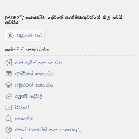
අසරුවන්
හතරදෙනෙක්
®
JW.ORG
/ යෙහෝවා දෙවිගේ සාක්ෂිකරුවන්ගේ නිල වෙබ්
අඩවිය
පසුබිමේ පාට
ඉක්මනින් සොයාගන්න
මාව ඇවිත් හමු වෙන්න
රැස්වීමක් සොයන්න
(opens
new
සමුළුවක් සොයන්න
(opens
window)
new
අලුත්ම දේවල්
window)
වීඩියෝ
සොයන්න
රජයේ බලධාරීන් සඳහා තොරතුරු