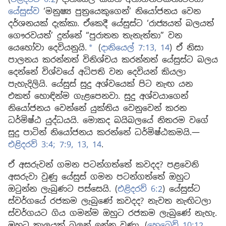
යේසුස්ව
‘මනුෂ්‍ය පුත්‍රයෙකුගෙන්’ නියෝජනය වෙන
දර්ශනයක් දැක්කා. ඒකෙදී යේසුස්ට ‘රාජ්‍යයත් බලයත්
ගෞරවයත්’ දුන්නේ “පුරාතන තැනැත්තා” වන
යෙහෝවා දෙවියනුයි.
(
දානියෙල් 7:13, 14
) ඒ නිසා
a
පාලනය කරන්නත් විනිශ්චය කරන්නත් යේසුස්ට බලය
දෙන්නේ විශ්වයේ අධිපති වන දෙවියන් කියලා
පැහැදිලියි. යේසුස් සුදු අශ්වයෙක් පිට නැඟ යන
එකත් හොඳින්ම ගැළපෙනවා. සුදු අශ්වයාගෙන්
නියෝජනය වෙන්නේ යුක්තිය වෙනුවෙන් කරන
ධර්මිෂ්ඨ යුද්ධයයි. මොකද බයිබලයේ නිතරම වගේ
සුදු පාටින් නියෝජනය කරන්නේ ධර්මිෂ්ඨකමයි.—
එළිදරව් 3:4;
7:9,
13, 14
.
ඒ අසරුවන් ගමන පටන්ගත්තේ කවදද? පළවෙනි
අසරුවා වුණු යේසුස් ගමන පටන්ගත්තේ ඔහුට
ඔටුන්න ලැබුණට පස්සෙයි. (
එළිදරව් 6:2
) යේසුස්ට
ස්වර්ගයේ රජකම ලැබුණේ කවදද? නැවත නැඟිටලා
ස්වර්ගයට ගිය ගමන්ම ඔහුට රජකම ලැබුණේ නැහැ.
ඔහුට කාලයක් බලන් ඉන්න වුණා. (
හෙබ්‍රෙව් 10:12,