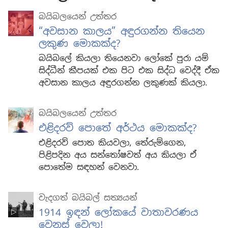
බයිබලයෙන් උත්තර
“අවසාන කාලය” අඳුරගන්න තියෙන
ලකුණ මොකක්ද?
බයිබලේ කියලා තියෙනවා ලෝකේ පුරා යම්
සිද්ධීන් කීපයක් එක පිට එක සිද්ධ වෙද්දී ඒක
අවසාන කාලය අඳුරගන්න ලකුණක් කියලා.
බයිබලයෙන් උත්තර
එළිදරව් පොතේ අර්ථය මොකක්ද?
එළිදරව් පොත කියවලා, තේරුම්ගෙන,
පිළිපදින අය සන්තෝෂවත් අය කියලා ඒ
පොතේම සඳහන් වෙනවා.
වැදගත් බයිබල් සත්‍යයන්
1914 ඉඳන් ලෝකයේ වාතාවරණය
වෙනස් වෙලා!