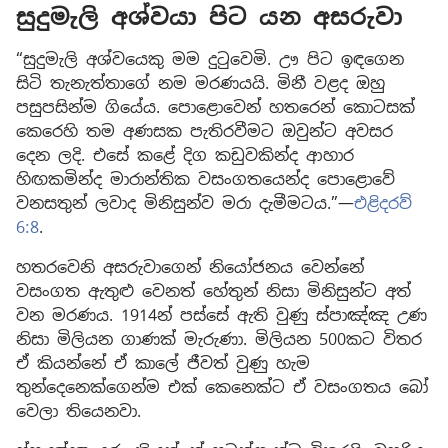
සුදුමැලි අශ්වයා පිට යන අසරුවා
“සුදුමැලි අශ්වයෙකු මම දුටුවෙමි. ඌ පිට ඉඳගෙන
සිටි තැනැත්තාගේ නම මරණයයි. මිනී වළද ඔහු
පසුපසින්ම ගියේය. පොළොවෙන් හතරෙන් කොටසක්
කෙරෙහි තම අණසක පැතිරවීමට ඔවුන්ට අවසර
දෙන ලදි. එසේ කළේ දිග කඩුවකින්ද ආහාර
හිඟකමින්ද මාරාන්තික වසංගතයෙන්ද පොළොවේ
වනසතුන් ලවාද මිනිසුන්ව මරා දැමීමටය.”—
එළිදරව්
6:8
.
හතරවෙනි අසරුවාගෙන් නියෝජනය වෙන්නේ
වසංගත ඇතුළු වෙනත් හේතුන් නිසා මිනිසුන්ට අත්
වන මරණය. 1914න් පස්සේ ඇති වුණු ස්පාඤ්ඤ උණ
නිසා මිලියන ගාණක් මැරුණා. මිලියන 500කට විතර
ඒ කියන්නේ ඒ කාලේ ජීවත් වුණු හැම
තුන්දෙනෙක්ගෙන්ම එක් කෙනෙක්ට ඒ වසංගතය බෝ
වෙලා තියෙනවා.