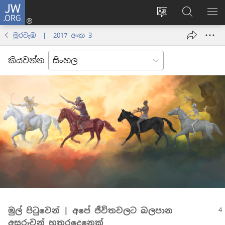
JW.ORG
ලොගින්
(opens
Change
JW.ORG
වි
new
site
වෙබ්
පෙ
මුරටැඹ | 2017 අංක 3
window)
language
අඩවියෙන
සොයන්න
කියවන්න
මුල් පිටුවෙන් | අපේ ජීවිතවලට බලපාන
අසරුවන් හතරදෙනෙක්