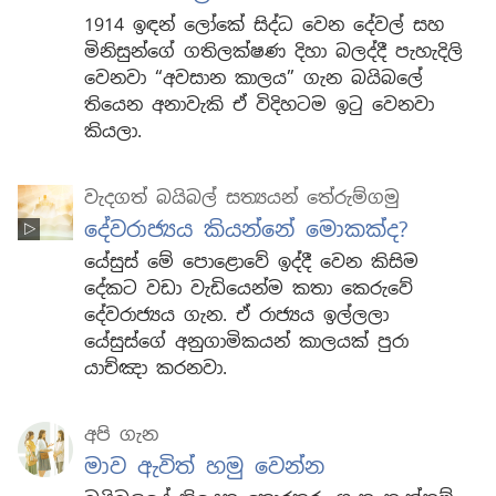
1914 ඉඳන් ලෝකේ සිද්ධ වෙන දේවල් සහ
මිනිසුන්ගේ ගතිලක්ෂණ දිහා බලද්දී පැහැදිලි
වෙනවා “අවසාන කාලය” ගැන බයිබලේ
තියෙන අනාවැකි ඒ විදිහටම ඉටු වෙනවා
කියලා.
වැදගත් බයිබල් සත්‍යයන් තේරුම්ගමු
දේවරාජ්‍යය කියන්නේ මොකක්ද?
යේසුස් මේ පොළොවේ ඉද්දී වෙන කිසිම
දේකට වඩා වැඩියෙන්ම කතා කෙරුවේ
දේවරාජ්‍යය ගැන. ඒ රාජ්‍යය ඉල්ලලා
යේසුස්ගේ අනුගාමිකයන් කාලයක් පුරා
යාච්ඤා කරනවා.
අපි ගැන
මාව ඇවිත් හමු වෙන්න