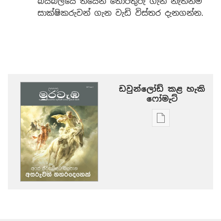
බයිබලයේ තියෙන තොරතුරු ගැන නැත්නම්
සාක්ෂිකරුවන් ගැන වැඩි විස්තර දැනගන්න.
ඩවුන්ලෝඩ් කළ හැකි
‍‍ෆෝමැට්
ප්‍රකාශන
ඩවුන්ලෝඩ්
කරගන්න
පුළුවන්
ක්‍රම
මුරටැඹ
අපේ
ජීවිතවලට
බලපාන