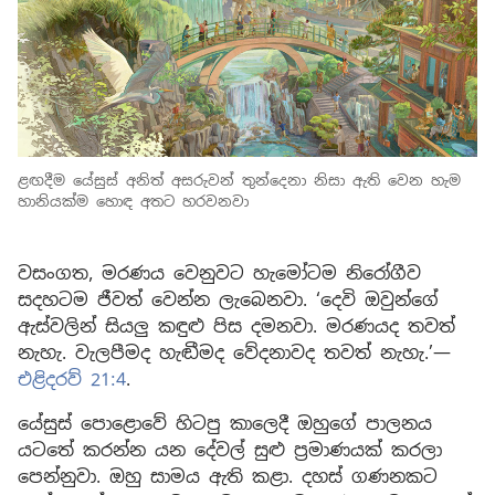
ළඟදීම යේසුස් අනිත් අසරුවන් තුන්දෙනා නිසා ඇති වෙන හැම
හානියක්ම හොඳ අතට හරවනවා
වසංගත, මරණය වෙනුවට හැමෝටම නිරෝගීව
සදහටම ජීවත් වෙන්න ලැබෙනවා. ‘දෙවි ඔවුන්ගේ
ඇස්වලින් සියලු කඳුළු පිස දමනවා. මරණයද තවත්
නැහැ. වැලපීමද හැඬීමද වේදනාවද තවත් නැහැ.’—
එළිදරව් 21:4
.
යේසුස් පොළොවේ හිටපු කාලෙදී ඔහුගේ පාලනය
යටතේ කරන්න යන දේවල් සුළු ප්‍රමාණයක් කරලා
පෙන්නුවා. ඔහු සාමය ඇති කළා. දහස් ගණනකට