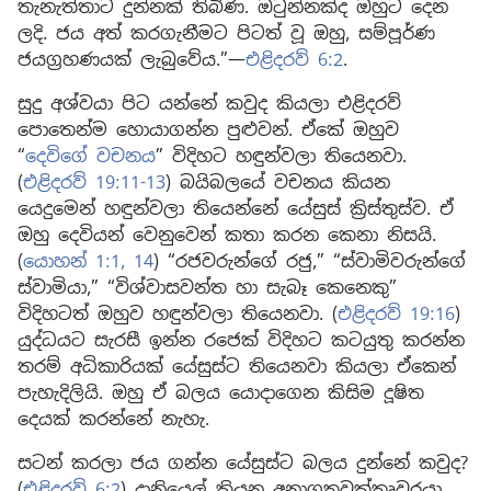
තැනැත්තාට දුන්නක් තිබිණ. ඔටුන්නක්ද ඔහුට දෙන
ලදි. ජය අත් කරගැනීමට පිටත් වූ ඔහු, සම්පූර්ණ
ජයග්‍රහණයක් ලැබුවේය.”—
එළිදරව් 6:2
.
සුදු අශ්වයා පිට යන්නේ කවුද කියලා එළිදරව්
පොතෙන්ම හොයාගන්න පුළුවන්. ඒකේ ඔහුව
“
දෙවිගේ වචනය
” විදිහට හඳුන්වලා තියෙනවා.
(
එළිදරව් 19:11-13
) බයිබලයේ වචනය කියන
යෙදුමෙන් හඳුන්වලා තියෙන්නේ යේසුස් ක්‍රිස්තුස්ව. ඒ
ඔහු දෙවියන් වෙනුවෙන් කතා කරන කෙනා නිසයි.
(
යොහන් 1:1,
14
) “රජවරුන්ගේ රජු,” “ස්වාමිවරුන්ගේ
ස්වාමියා,” “විශ්වාසවන්ත හා සැබෑ කෙනෙකු”
විදිහටත් ඔහුව හඳුන්වලා තියෙනවා. (
එළිදරව් 19:16
)
යුද්ධයට සැරසී ඉන්න රජෙක් විදිහට කටයුතු කරන්න
තරම් අධිකාරියක් යේසුස්ට තියෙනවා කියලා ඒකෙන්
පැහැදිලියි. ඔහු ඒ බලය යොදාගෙන කිසිම දූෂිත
දෙයක් කරන්නේ නැහැ.
සටන් කරලා ජය ගන්න යේසුස්ට බලය දුන්නේ කවුද?
(
එළිදරව් 6:2
) දානියෙල් කියන අනාගතවක්තෘවරයා