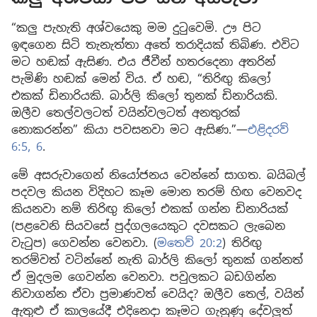
“කලු පැහැති අශ්වයෙකු මම දුටුවෙමි. ඌ පිට
ඉඳගෙන සිටි තැනැත්තා අතේ තරාදියක් තිබිණ. එවිට
මට හඬක් ඇසිණ. එය ජීවීන් හතරදෙනා අතරින්
පැමිණි හඬක් මෙන් විය. ඒ හඬ, “තිරිඟු කිලෝ
එකක් ඩිනාරියකි. බාර්ලි කිලෝ තුනක් ඩිනාරියකි.
ඔලීව තෙල්වලටත් වයින්වලටත් අනතුරක්
නොකරන්න” කියා පවසනවා මට ඇසිණ.”—
එළිදරව්
6:5, 6
.
මේ අසරුවාගෙන් නියෝජනය වෙන්නේ සාගත. බයිබල්
පදවල කියන විදිහට කෑම මොන තරම් හිඟ වෙනවද
කියනවා නම් තිරිඟු කිලෝ එකක් ගන්න ඩිනාරියක්
(පළවෙනි සියවසේ පුද්ගලයෙකුට දවසකට ලැබෙන
වැටුප) ගෙවන්න වෙනවා. (
මතෙව් 20:2
) තිරිඟු
තරම්වත් වටින්නේ නැති බාර්ලි කිලෝ තුනක් ගන්නත්
ඒ මුදලම ගෙවන්න වෙනවා. පවුලකට බඩගින්න
නිවාගන්න ඒවා ප්‍රමාණවත් වෙයිද? ඔලීව තෙල්, වයින්
ඇතුළු ඒ කාලයේදී එදිනෙදා කෑමට ගැනුණු දේවලුත්