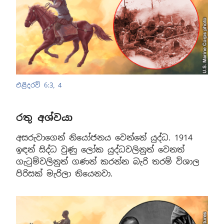
එළිදරව් 6:3, 4
රතු අශ්වයා
අසරුවාගෙන් නියෝජනය වෙන්නේ යුද්ධ. 1914
ඉඳන් සිද්ධ වුණු ලෝක යුද්ධවලිනුත් වෙනත්
ගැටුම්වලිනුත් ගණන් කරන්න බැරි තරම් විශාල
පිරිසක් මැරිලා තියෙනවා.