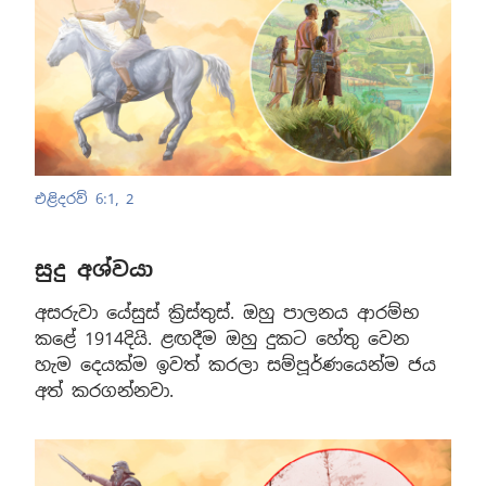
එළිදරව් 6:1, 2
සුදු අශ්වයා
අසරුවා යේසුස් ක්‍රිස්තුස්. ඔහු පාලනය ආරම්භ
කළේ 1914දියි. ළඟදීම ඔහු දුකට හේතු වෙන
හැම දෙයක්ම ඉවත් කරලා සම්පූර්ණයෙන්ම ජය
අත් කරගන්නවා.