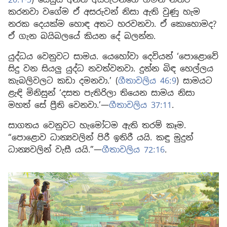
කරනවා වගේම ඒ අසරුවන් නිසා ඇති වුණු හැම
නරක දෙයක්ම හොඳ අතට හරවනවා. ඒ කොහොමද?
ඒ ගැන බයිබලයේ කියන දේ බලන්න.
යුද්ධය වෙනුවට සාමය. යෙහෝවා දෙවියන් ‘පොළොවේ
සිදු වන සියලු යුද්ධ නවත්වනවා. දුන්න බිඳ හෙල්ලය
කැබලිවලට කඩා දමනවා.’ (
ගීතාවලිය 46:9
) සාමයට
ළැඳි මිනිසුන් ‘දසත පැතිරිලා තියෙන සාමය නිසා
මහත් සේ ප්‍රීති වෙනවා.’—
ගීතාවලිය 37:11
.
සාගතය වෙනුවට හැමෝටම ඇති තරම් කෑම.
“පොළොව ධාන්‍යවලින් පිරී ඉතිරී යයි. කඳු මුදුන්
ධාන්‍යවලින් වැසී යයි.”—
ගීතාවලිය 72:16
.