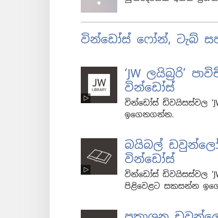
වින්ඩෝස් ෆෝන්, ටැබ්
‘JW ලයිබ්‍රරි’ 
වින්ඩෝස්
වින්ඩෝස් ඩිවයිසස්වල ‘J
ඉගෙනගන්න.
බයිබල් ඩවුන්ල
වින්ඩෝස්
වින්ඩෝස් ඩිවයිසස්වල ‘J
පිළිවෙළට සකසන්න ඉග
ප්‍රකාශන ඩවුන