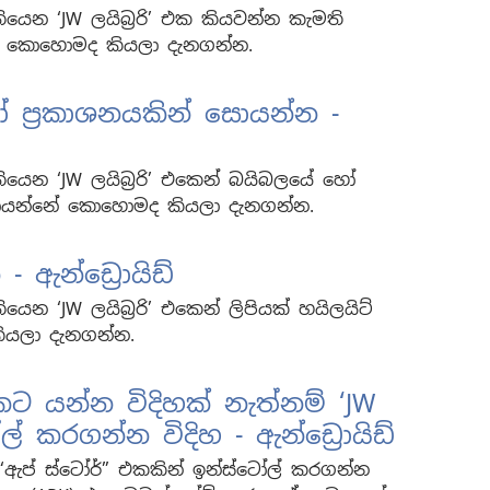
 තියෙන ‘JW ලයිබ්‍රරි’ එක කියවන්න කැමති
ේ කොහොමද කියලා දැනගන්න.
 ප්‍රකාශනයකින් සොයන්න -
 තියෙන ‘JW ලයිබ්‍රරි’ එකෙන් බයිබලයේ හෝ
හොයන්නේ කොහොමද කියලා දැනගන්න.
- ඇන්ඩ්‍රොයිඩ්
තියෙන ‘JW ලයිබ්‍රරි’ එකෙන් ලිපියක් හයිලයිට්
යලා දැනගන්න.
කට යන්න විදිහක් නැත්නම් ‘JW
ටෝල් කරගන්න විදිහ - ඇන්ඩ්‍රොයිඩ්
ක, “ඇප් ස්ටෝර්” එකකින් ඉන්ස්ටෝල් කරගන්න