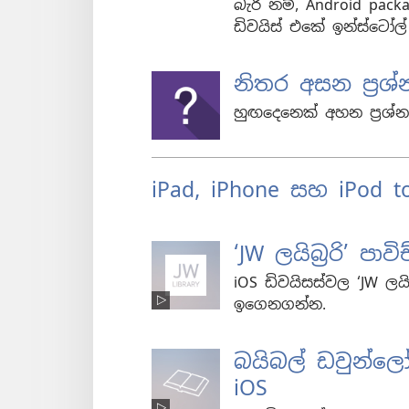
බැරි නම්, Android pa
ඩිවයිස් එකේ ඉන්ස්ටෝල්
නිතර අසන ප්‍රශ්න​
හුඟදෙනෙක් අහන ප්‍රශ
iPad, iPhone සහ iPod 
‘JW ලයිබ්‍රරි’ 
iOS ඩිවයිසස්වල ‘JW ලයි
ඉගෙනගන්න.
බයිබල් ඩවුන්ල
iOS