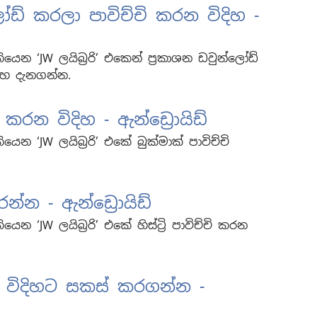
ෝඩ් කරලා පාවිච්චි කරන විදිහ -
තියෙන ‘JW ලයිබ්‍රරි’ එකෙන් ප්‍රකාශන ඩවුන්ලෝඩ්
ිහ දැනගන්න.
ි කරන විදිහ - ඇන්ඩ්‍රොයිඩ්
ියෙන ‘JW ලයිබ්‍රරි’ එකේ බුක්මාක් පාවිච්චි
 කරන්න - ඇන්ඩ්‍රොයිඩ්
ියෙන ‘JW ලයිබ්‍රරි’ එකේ හිස්ට්‍රි පාවිච්චි කරන
 විදිහට සකස් කරගන්න -