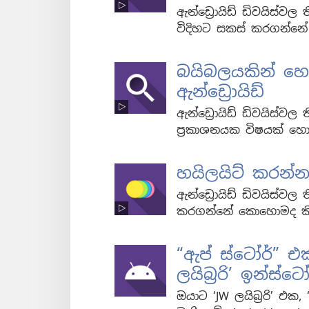
ඇන්ඩ්‍රොයිඩ් ඩිවයිස්වල
විදිහට සකස් කරගන්න
බයිබලයකින් හෝ
ඇන්ඩ්‍රොයිඩ්
ඇන්ඩ්‍රොයිඩ් ඩිවයිස්වල
ප්‍රකාශනයක විෂයක් 
හයිලයිට් කරන්න 
ඇන්ඩ්‍රොයිඩ් ඩිවයිස්වල 
කරගන්නේ කොහොමද කි
“ඇප් ස්ටෝර්” එ
ලයිබ්‍රරි’ ඉන්ස්
ඔයාට ‘JW ලයිබ්‍රරි’ එ