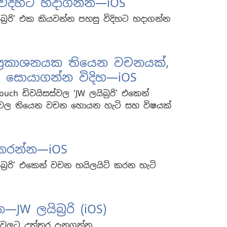
විදිහට හදාගන්න—iOS
ිබ්‍රරි’ එක කියවන්න පහසු විදිහට හදාගන්න
්‍රකාශනයක තියෙන වචනයක්,
 සොයාගන්න විදිහ—iOS
ouch ඩිවයිසස්වල ‘JW ලයිබ්‍රරි’ එකෙන්
නවල තියෙන වචන හොයන හැටි සහ විෂයක්
 කරන්න—iOS
ිබ්‍රරි’ එකෙන් වචන හයිලයිට් කරන හැටි
—JW ලයිබ්‍රරි (iOS)
්නවලට උත්තර දැනගන්න.