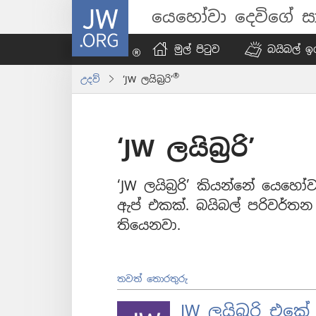
JW.ORG
යෙහෝවා දෙවිගේ සා
මුල් පිටුව
බයිබල් ඉග
®
උදව්
‘JW ලයිබ්‍රරි’
‘JW ලයිබ්‍රරි’
‘JW ලයිබ්‍රරි’ කියන්නේ යෙහෝ
ඇප් එකක්. බයිබල් පරිවර්
තියෙනවා.
තවත් තොරතුරු
JW ලයිබ්‍රරි එක