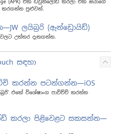
ckage (APK) එක ඩවුන්ලෝඩ් කරලා ඒක ඔයාගේ
 කරගන්න පුළුවන්.
—JW ලයිබ්‍රරි (ඇන්ඩ්‍රොයිඩ්)
්නවලට උත්තර දැනගන්න.
touch සඳහා
Show
more
පාවිච්චි කරන්න පටන්ගන්න—iOS
බ්‍රරි’ එකේ විශේෂාංග පාවිච්චි කරන්න
ෝඩ් කරලා පිළිවෙළට සකසන්න—