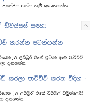
ම ප්‍රයෝජන ගන්න හැටි ඉගෙනගන්න.
M
ඩිවයිසස් සඳහා
Show
more
ාවිච්චි කරන්න පටන්ගන්න -
තියෙන JW ලයිබ්‍රරි එකේ ප්‍රධාන අංග පාවිච්චි
ලා දැනගන්න.
ඩ් කරලා පාවිච්චි කරන විදිහ -
තියෙන ‘JW ලයිබ්‍රරි’ එකේ බයිබල් ඩවුන්ලෝඩ්
ිහ දැනගන්න.