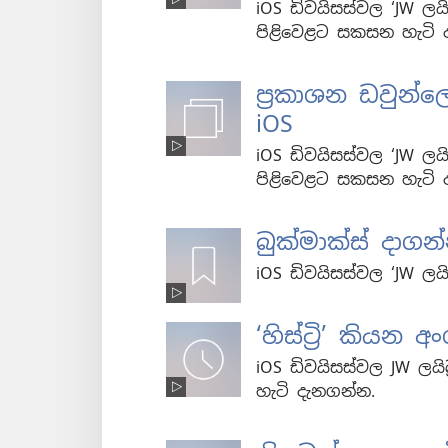
iOS ඩිවයිසස්වල ‘JW ලයි
පිළිවෙළට සකසන හැටි 
ප්‍රකාශන ඩවුන
iOS
iOS ඩිවයිසස්වල ‘JW ලයි
පිළිවෙළට සකසන හැටි 
බුක්මාක්ස් දාග
iOS ඩිවයිසස්වල ‘JW ලයිබ
‘හිස්ට්‍රි’ කියන
iOS ඩිවයිසස්වල JW ලයිබ්
හැටි දැනගන්න.