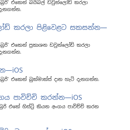
බ්‍රරි’ එකෙන් බයිබල් ඩවුන්ලෝඩ් කරලා
දැනගන්න.
්ලෝඩ් කරලා පිළිවෙළට සකසන්න—
බ්‍රරි’ එකෙන් ප්‍රකාශන ඩවුන්ලෝඩ් කරලා
දැනගන්න.
න්න—iOS
්‍රරි’ එකෙන් බුක්මාක්ස් දාන හැටි දැනගන්න.
 අංගය පාවිච්චි කරන්න—iOS
‍රරි එකේ හිස්ට්‍රි කියන අංගය පාවිච්චි කරන