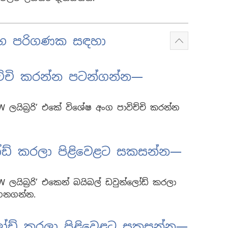
 සහ පරිගණක සඳහා
Show
more
පාවිච්චි කරන්න පටන්ගන්න—
W ලයිබ්‍රරි’ එකේ විශේෂ අංග පාවිච්චි කරන්න
ෝඩ් කරලා පිළිවෙළට සකසන්න—
W ලයිබ්‍රරි’ එකෙන් බයිබල් ඩවුන්ලෝඩ් කරලා
ෙනගන්න.
්ලෝඩ් කරලා පිළිවෙළට සකසන්න—