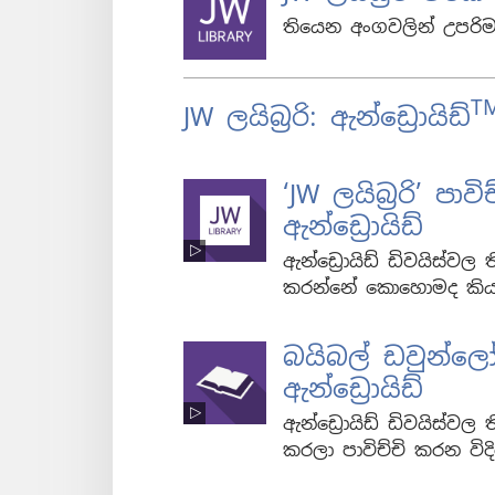
තියෙන අංගවලින් උපරි
T
JW ලයිබ්‍රරි: ඇන්ඩ්‍රොයිඩ්
‘JW ලයිබ්‍රරි’ ප
ඇන්ඩ්‍රොයිඩ්
ඇන්ඩ්‍රොයිඩ් ඩිවයිස්වල 
කරන්නේ කොහොමද කිය
බයිබල් ඩවුන්ලෝ
ඇන්ඩ්‍රොයිඩ්
ඇන්ඩ්‍රොයිඩ් ඩිවයිස්වල 
කරලා පාවිච්චි කරන විද