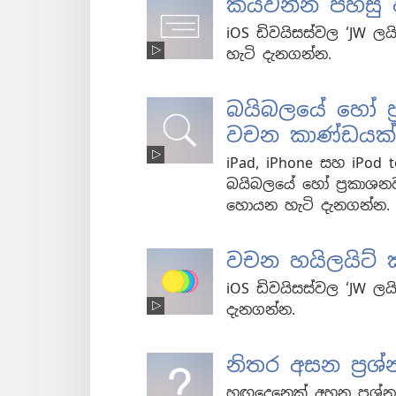
කියවන්න පහසු 
iOS ඩිවයිසස්වල ‘JW ලය
හැටි දැනගන්න.
බයිබලයේ හෝ ප
වචන කාණ්ඩයක්
iPad, iPhone සහ iPod t
බයිබලයේ හෝ ප්‍රකාශ
හොයන හැටි දැනගන්න.
වචන හයිලයිට්
iOS ඩිවයිසස්වල ‘JW ලය
දැනගන්න.
නිතර අසන ප්‍රශ්න​
හුඟදෙනෙක් අහන ප්‍රශ