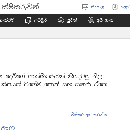
ක්ෂිකරුවන්
සිංහල
ලොග
භාෂාව
(o
තෝරන්න
ne
ැන්වීම්
ලයිබ්‍රරි
පුවත්
අපි ගැන
wi
වා දෙවිගේ සාක්ෂිකරුවන් නිපදවපු නිල
තන කීපයක් වගේම පොත් සහ සඟරා ඒකෙ
විස්තර අඩු කරන්න
ේ අංග