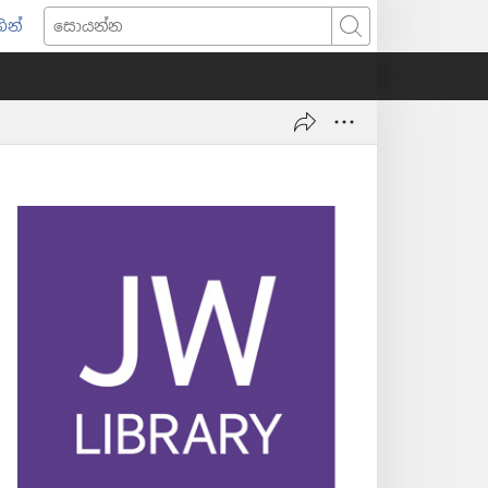
ින්
pens
සොයන්න
w
ndow)