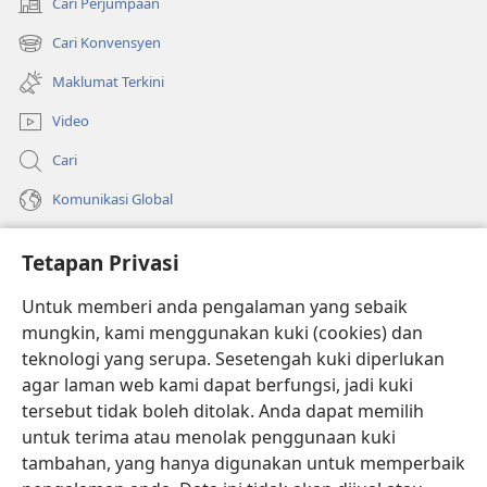
Cari Perjumpaan
(membuka
tetingkap
Cari Konvensyen
(membuka
baharu)
tetingkap
Maklumat Terkini
baharu)
Video
Cari
Komunikasi Global
Bantuan
Tetapan Privasi
Sumbangan
(membuka
Untuk memberi anda pengalaman yang sebaik
tetingkap
mungkin, kami menggunakan kuki (cookies) dan
baharu)
PERPUSTAKAAN DALAM TALIAN Watchtower
teknologi yang serupa. Sesetengah kuki diperlukan
(membuka
agar laman web kami dapat berfungsi, jadi kuki
tetingkap
®
JW Hub
baharu)
tersebut tidak boleh ditolak. Anda dapat memilih
(membuka
tetingkap
untuk terima atau menolak penggunaan kuki
®
JW Library
baharu)
tambahan, yang hanya digunakan untuk memperbaik