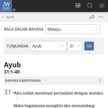
JW.ORG
Log
Masuk
Tukar
Cari
TU
(membuka
bahasa
JW.ORG
ME
Ayub
tetingkap
laman
baharu)
web
BACA DALAM BAHASA
Bab
TUNJUKKAN
Buku
Bible
Ayub
31:1-40
RANGKA KANDUNGAN
31
“Aku sudah membuat perjanjian dengan mataku.
+
Maka bagaimana mungkin aku memandang