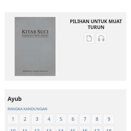
PILIHAN UNTUK MUAT
TURUN
Pilihan
Pilihan
untuk
untuk
memuat
memuat
turun
turun
bahan
audio
terbitan
Kitab
Kitab
Suci
Suci
Terjemahan
Terjemahan
Dunia
Ayub
Dunia
Baharu
RANGKA KANDUNGAN
Baharu
1
2
3
4
5
6
7
8
9
10
11
12
13
14
15
16
17
18