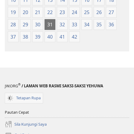
19
20
21
22
23
24
25
26
27
28
29
30
31
32
33
34
35
36
37
38
39
40
41
42
®
JW.ORG
/ LAMAN WEB RASMI SAKSI-SAKSI YEHUWA
Tetapan Rupa
Pautan Cepat
Sila Kunjungi Saya