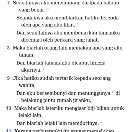
7
Seandainya aku menyimpang daripada haluan
+
yang benar,
Seandainya aku membiarkan hatiku tergoda
+
oleh apa yang aku lihat,
Dan seandainya aku membenarkan tanganku
dicemari oleh perkara yang jahat,
8
Maka biarlah orang lain memakan apa yang aku
+
tanam,
Dan biarlah tanamanku dicabut hingga
*
akarnya.
9
Jika hatiku sudah tertarik kepada seorang
+
wanita,
+
Dan aku bersembunyi dan menunggunya
di
belakang pintu rumah jiranku,
10
Maka biarlah isteriku mengisar biji-bijian untuk
lelaki lain,
+
Dan biarlah lelaki lain menidurinya,
11
Kerana perbuatanku itu sangat memalukan,