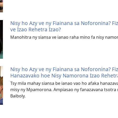
Nisy ho Azy ve ny Fiainana sa Noforonina? F
ve Izao Rehetra Izao?
Manohitra ny siansa ve ianao raha mino fa nisy namor
Nisy ho Azy ve ny Fiainana sa Noforonina? F
Hanazavako hoe Nisy Namorona Izao Rehetra
Tsy mila mahay siansa be ianao vao ho afaka hanaza
misy ny Mpamorona. Ampiasao ny fanazavana tsotra n
Baiboly.