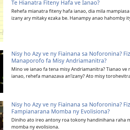
Te Hianatra Fiteny Hafa ve Ianao?
Rehefa mianatra fiteny hafa ianao, dia mila mampiasa an
izany ary mitaky ezaka be. Hanampy anao hahomby ity
Nisy ho Azy ve ny Fiainana sa Noforonina? Fi
Manaporofo fa Misy Andriamanitra?
Mino ve ianao fa tena misy Andriamanitra? Tianao ve
ianao, rehefa manazava an’izany? Ato misy torohevitra
Nisy ho Azy ve ny Fiainana sa Noforonina? F
Fampianarana Momba ny Evolisiona?
Diniho ato ireo antony roa tokony handinihana raha 
momba ny evolisiona.