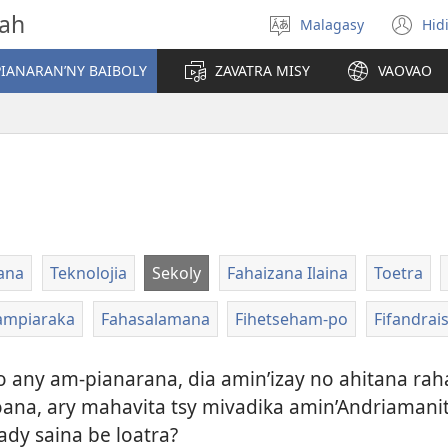
vah
Malagasy
Hid
Hifidy
(m
fiteny
ro
IANARAN’NY BAIBOLY
ZAVATRA MISY
VAOVAO
ana
Teknolojia
Sekoly
Fahaizana Ilaina
Toetra
mpiaraka
Fahasalamana
Fihetseham-po
Fifandrai
o any am-pianarana, dia amin’izay no ahitana rah
 foana, ary mahavita tsy mivadika amin’Andriaman
ady saina be loatra?