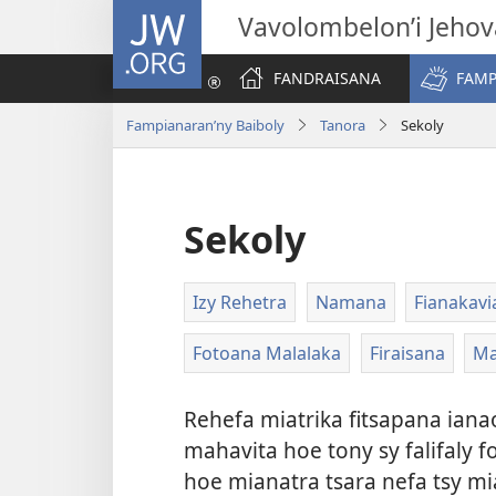
JW.ORG
Vavolombelon’i Jeho
FANDRAISANA
FAMP
Fampianaran’ny Baiboly
Tanora
Sekoly
Sekoly
Izy Rehetra
Namana
Fianakavi
Fotoana Malalaka
Firaisana
Ma
Rehefa miatrika fitsapana iana
mahavita hoe tony sy falifaly
hoe mianatra tsara nefa tsy mi