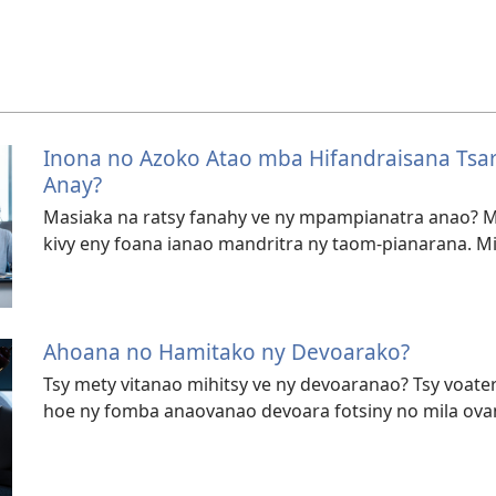
Inona no Azoko Atao mba Hifandraisana Ts
Anay?
Masiaka na ratsy fanahy ve ny mpampianatra anao? M
kivy eny foana ianao mandritra ny taom-pianarana. Mi
Ahoana no Hamitako ny Devoarako?
Tsy mety vitanao mihitsy ve ny devoaranao? Tsy voate
hoe ny fomba anaovanao devoara fotsiny no mila ova