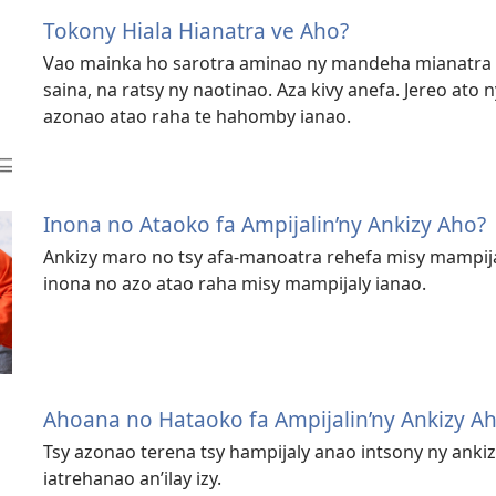
Tokony Hiala Hianatra ve Aho?
Vao mainka ho sarotra aminao ny mandeha mianatra 
saina, na ratsy ny naotinao. Aza kivy anefa. Jereo ato n
azonao atao raha te hahomby ianao.
Inona no Ataoko fa Ampijalin’ny Ankizy Aho?
Ankizy maro no tsy afa-manoatra rehefa misy mampijaly
inona no azo atao raha misy mampijaly ianao.
Ahoana no Hataoko fa Ampijalin’ny Ankizy A
Tsy azonao terena tsy hampijaly anao intsony ny anki
iatrehanao an’ilay izy.