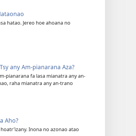
 Hataonao
 asa hatao. Jereo hoe ahoana no
 Tsy any Am-pianarana Aza?
am-pianarana fa lasa mianatra any an-
nao, raha mianatra any an-trano
a Aho?
 hoatr’izany. Inona no azonao atao