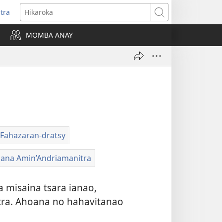
itra
anokatra
Hikaroka
hy)
MOMBA ANAY
Fahazaran-dratsy
sana Amin’Andriamanitra
a misaina tsara ianao,
itra. Ahoana no hahavitanao