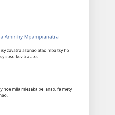
ara Amin’ny Mpampianatra
isy zavatra azonao atao mba tsy ho
sy soso-kevitra ato.
ry hoe mila miezaka be ianao, fa mety
nao.