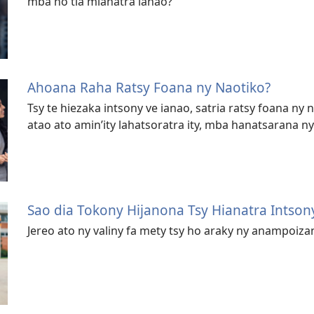
mba ho tia mianatra ianao?
Ahoana Raha Ratsy Foana ny Naotiko?
Tsy te hiezaka intsony ve ianao, satria ratsy foana ny
atao ato amin’ity lahatsoratra ity, mba hanatsarana n
Sao dia Tokony Hijanona Tsy Hianatra Intson
Jereo ato ny valiny fa mety tsy ho araky ny anampoiza