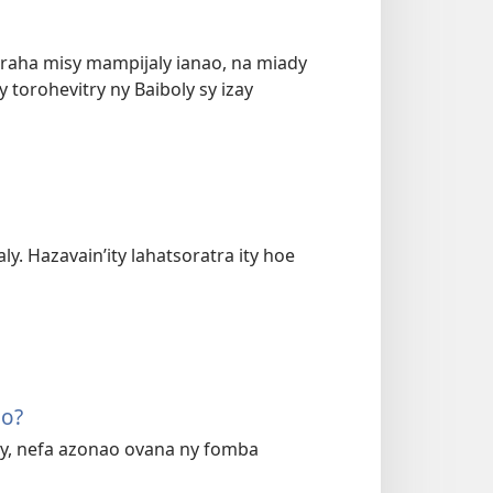
raha misy mampijaly ianao, na miady
y torohevitry ny Baiboly sy izay
. Hazavain’ity lahatsoratra ity hoe
ho?
zy, nefa azonao ovana ny fomba