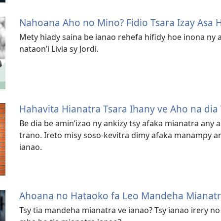
Nahoana Aho no Mino? Fidio Tsara Izay Asa
Mety hiady saina be ianao rehefa hifidy hoe inona ny
nataon’i Livia sy Jordi.
Hahavita Hianatra Tsara Ihany ve Aho na dia
Be dia be amin’izao ny ankizy tsy afaka mianatra any 
trano. Ireto misy soso-kevitra dimy afaka manampy a
ianao.
Ahoana no Hataoko fa Leo Mandeha Mianatr
Tsy tia mandeha mianatra ve ianao? Tsy ianao irery no