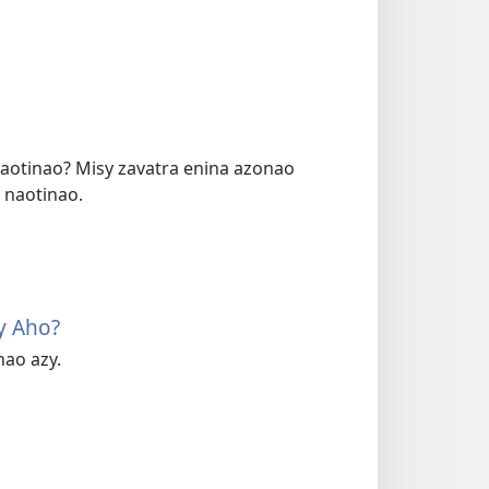
 naotinao? Misy zavatra enina azonao
y naotinao.
y Aho?
nao azy.