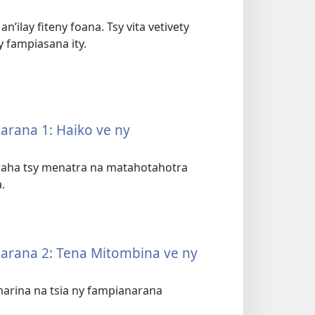
’ilay fiteny foana. Tsy vita vetivety
 fampiasana ity.
zarana 1: Haiko ve ny
 raha tsy menatra na matahotahotra
.
izarana 2: Tena Mitombina ve ny
marina na tsia ny fampianarana