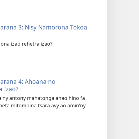
izarana 3: Nisy Namorona Tokoa
ona izao rehetra izao?
izarana 4: Ahoana no
 Izao?
va ny antony mahatonga anao hino fa
efa mitombina tsara avy ao amin’ny