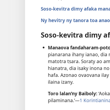
Soso-kevitra dimy afaka ma
Ny hevitry ny tanora toa anao
Soso-kevitra dimy 
Manaova fandaharam-poto
pianarana ihany ianao, di
matotra tsara. Soraty ao ami
hianatra, dia isaky inona 
hafa. Azonao ovaovana ila
ilaina izany.
Toro lalan’ny Baiboly:
‘Aoka
pilaminana.’—
1 Korintianin