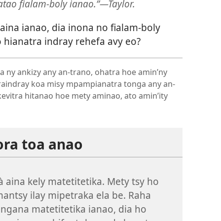
tao fialam-boly ianao.”—Taylor.
ina ianao, dia inona no fialam-boly
hianatra indray rehefa avy eo?
ny ankizy any an-trano, ohatra hoe amin’ny
ndraindray koa misy mpampianatra tonga any an-
evitra hitanao hoe mety aminao, ato amin’ity
ora toa anao
 aina kely matetitetika. Mety tsy ho
mantsy ilay mipetraka ela be. Raha
ngana matetitetika ianao, dia ho