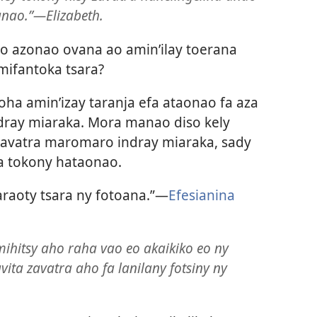
anao.”—Elizabeth.
o azonao ovana ao amin’ilay toerana
mifantoka tsara?
ha amin’izay taranja efa ataonao fa aza
dray miaraka. Mora manao diso kely
avatra maromaro indray miaraka, sady
ra tokony hataonao.
raoty tsara ny fotoana.”—
Efesianina
ihitsy aho raha vao eo akaikiko eo ny
vita zavatra aho fa lanilany fotsiny ny