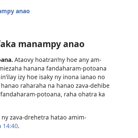
nampy anao
afaka manampy anao
ana.
Ataovy hoatran’ny hoe any am-
a miezaha hanana fandaharam-potoana
n’ilay izy hoe isaky ny inona ianao no
no hanao raharaha na hanao zava-dehibe
y fandaharam-potoana, raha ohatra ka
 ny zava-drehetra hatao amim-
a 14:40
.