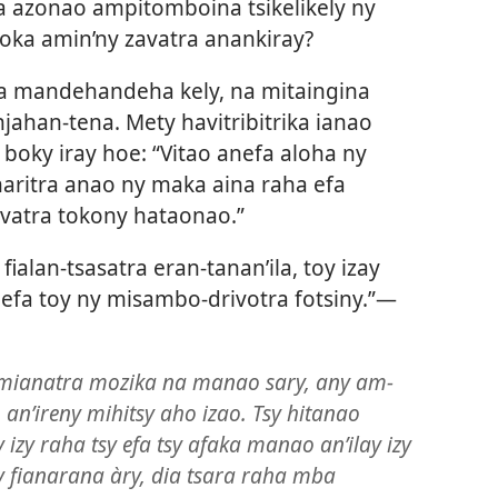
 azonao ampitomboina tsikelikely ny
ka amin’ny zavatra anankiray?
mandehandeha kely, na mitaingina
njahan-tena. Mety havitribitrika ianao
 boky iray hoe: “Vitao anefa aloha ny
aritra anao ny maka aina raha efa
avatra tokony hataonao.”
fialan-tsasatra eran-tanan’ila, toy izay
efa toy ny misambo-drivotra fotsiny.”—
 mianatra mozika na manao sary, any am-
an’ireny mihitsy aho izao. Tsy hitanao
 izy raha tsy efa tsy afaka manao an’ilay izy
y fianarana àry, dia tsara raha mba