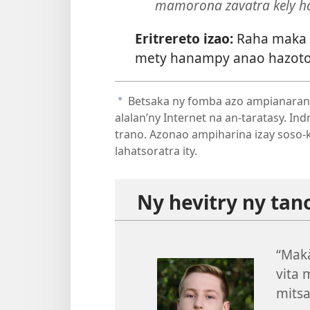
mamorona zavatra kely ha
Eritrereto izao:
Raha maka a
mety hanampy anao hazoto 
Betsaka ny fomba azo ampianarana 
a
alalan’ny Internet na an-taratasy. I
trano. Azonao ampiharina izay soso-k
lahatsoratra ity.
Ny hevitry ny tan
“Makà
vita 
mitsa