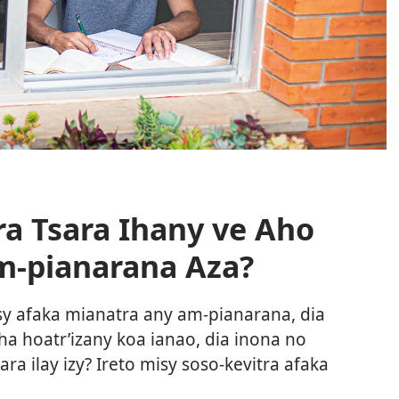
ra Tsara Ihany ve Aho
Am-pianarana Aza?
tsy afaka mianatra any am-pianarana, dia
ha hoatr’izany koa ianao, dia inona no
a ilay izy? Ireto misy soso-kevitra afaka