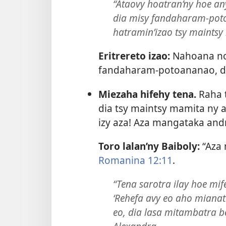
“Ataovy hoatran’ny hoe a
dia misy fandaharam-poto
hatramin’izao tsy maintsy
Eritrereto izao:
Nahoana no 
fandaharam-potoananao, di
Miezaha hifehy tena.
Raha t
dia tsy maintsy mamita ny a
izy aza! Aza mangataka andr
Toro lalan’ny Baiboly:
“Aza 
Romanina 12:11
.
“Tena sarotra ilay hoe mi
‘Rehefa avy eo aho mianat
eo, dia lasa mitambatra b