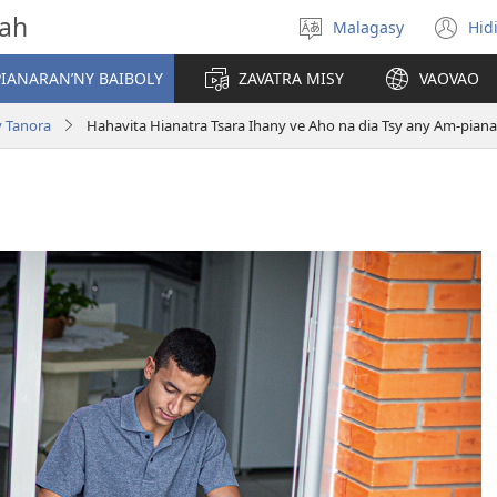
vah
Malagasy
Hid
Hifidy
(m
fiteny
ro
IANARAN’NY BAIBOLY
ZAVATRA MISY
VAOVAO
 Tanora
Hahavita Hianatra Tsara Ihany ve Aho na dia Tsy any Am-pian