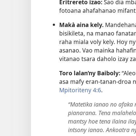
Eritrereto izao:
Sao dia mba
fotoana ahafahanao mifanto
Makà aina kely.
Mandehana 
bisikileta, na manao fanata
raha miala voly kely. Hoy ny
asanao. Vao mainka hahafin
vitanao tsara daholo izay z
Toro lalan’ny Baiboly:
“Aleo 
asa mafy eran-tanan-droa n
Mpitoriteny 4:6
.
“Matetika ianao no afaka
pianarana. Tena malahelo 
mantsy hoe tena ilaina ilay
intsony ianao. Ankoatra n