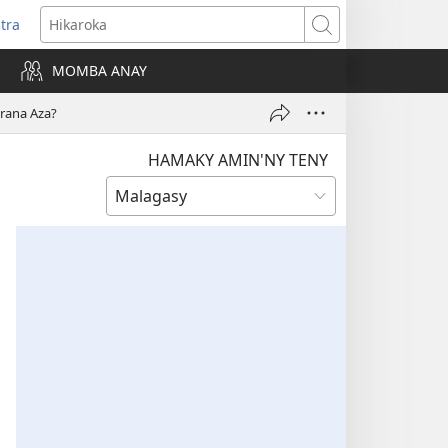
itra
anokatra
Hikaroka
hy)
MOMBA ANAY
arana Aza?
HAMAKY AMIN'NY TENY