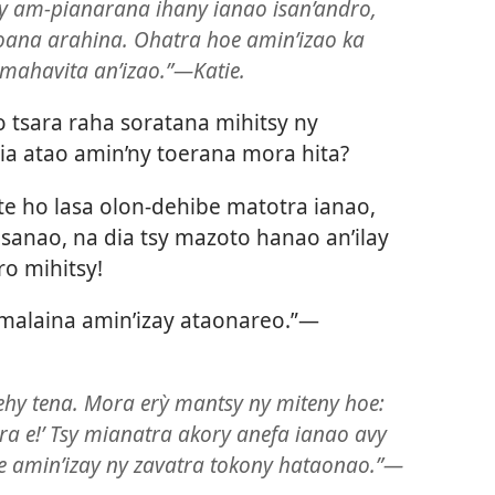
ny am-pianarana ihany ianao isan’andro,
ana arahina. Ohatra hoe amin’izao ka
 mahavita an’izao.”—Katie.
tsara raha soratana mihitsy ny
a atao amin’ny toerana mora hita?
e ho lasa olon-dehibe matotra ianao,
sanao, na dia tsy mazoto hanao an’ilay
o mihitsy!
malaina amin’izay ataonareo.”—
fehy tena. Mora erỳ mantsy ny miteny hoe:
ra e!’ Tsy mianatra akory anefa ianao avy
e amin’izay ny zavatra tokony hataonao.”—