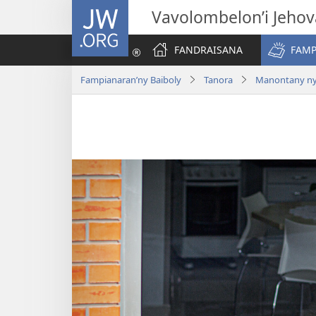
JW.ORG
Vavolombelon’i Jeho
FANDRAISANA
FAMP
Fampianaran’ny Baiboly
Tanora
Manontany ny