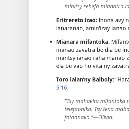
mihitsy rehefa mianatra i
Eritrereto izao:
Inona avy n
ianaranao, amin’izay ianao 
Mianara mifantoka.
Mifanto
manao zavatra be dia be in
mantsy ianao raha manao z
ela be vao ho vita ny zavat
Toro lalan’ny Baiboly:
“Hara
5:16
.
“Tsy mahavita mifantoka m
telefaoniko. Tsy tena maha
fotoanako.”—Olivia.