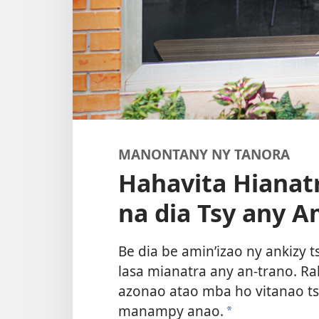
MANONTANY NY TANORA
Hahavita Hianat
na dia Tsy any 
Be dia be amin’izao ny ankizy 
lasa mianatra any an-trano. Ra
azonao atao mba ho vitanao tsar
manampy anao.
a