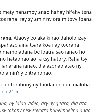
 mety hanampy anao hahay hifehy tena
toerana iray sy amin’ny ora mitovy foana
arana.
Ataovy eo akaikinao daholo izay
pahazo aina tsara koa ilay toerana
ao mampiadana be loatra sao ianao ho
 no hataonao ao fa tsy hatory. Raha tsy
hianarana ianao, dia azonao atao ny
ao amin’ny efitranonao.
zoan-tombony ny fandaminana mialoha
ana 21:5
.
a, ny lalao video, ary ny gitara, dia aza
 Tsy tokony hisy zavatra hanelingelina anao