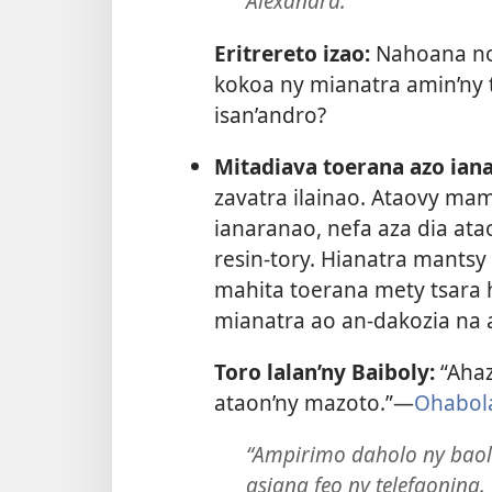
Alexandra.
Eritrereto izao:
Nahoana no
kokoa ny mianatra amin’ny 
isan’andro?
Mitadiava toerana azo ian
zavatra ilainao. Ataovy mam
ianaranao, nefa aza dia at
resin-tory. Hianatra mantsy
mahita toerana mety tsara 
mianatra ao an-dakozia na 
Toro lalan’ny Baiboly:
“Aha
ataon’ny mazoto.”—
Ohabol
“Ampirimo daholo ny baolin
asiana feo ny telefaonina.