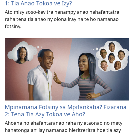
1: Tia Anao Tokoa ve Izy?
Ato misy soso-kevitra hanampy anao hahafantatra
raha tena tia anao ny olona iray na te ho namanao
fotsiny.
Mpinamana Fotsiny sa Mpifankatia? Fizarana
2: Tena Tia Azy Tokoa ve Aho?
Ahoana no ahafantaranao raha ny ataonao no mety
hahatonga an’ilay namanao hieritreritra hoe tia azy