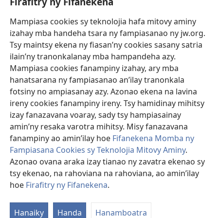
Firafitry ny Fifanekena
Fanampiana
Mampiasa cookies sy teknolojia hafa mitovy aminy
Fanomezana
izahay mba handeha tsara ny fampiasanao ny jw.org.
(manokatra
rohy)
Tsy maintsy ekena ny fiasan’ny cookies sasany satria
ilain’ny tranonkalanay mba hampandeha azy.
FITEHIRIZAM-BOKIN’NY Vavolombelon’i Jehovah
(manokatra
Mampiasa cookies fanampiny izahay, ary mba
rohy)
®
JW Hub
hanatsarana ny fampiasanao an’ilay tranonkala
(manokatra
fotsiny no ampiasanay azy. Azonao ekena na lavina
rohy)
®
JW Library
ireny cookies fanampiny ireny. Tsy hamidinay mihitsy
izay fanazavana voaray, sady tsy hampiasainay
®
Watchtower Library
amin’ny resaka varotra mihitsy. Misy fanazavana
fanampiny ao amin’ilay hoe
Fifanekena Momba ny
Fampiasana Cookies sy Teknolojia Mitovy Aminy
.
Azonao ovana araka izay tianao ny zavatra ekenao sy
tsy ekenao, na rahoviana na rahoviana, ao amin’ilay
Copyright
© 2026 Watch Tower Bible and Tract Society of Pennsylvania.
FIFANEKENA
|
FIFANEKENA MOMBA NY TSIAMBARATELO
|
FIRAFITRY
hoe
Firafitry ny Fifanekena
.
NY FIFANEKENA
Hanaiky
Handa
Hanamboatra