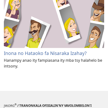
Inona no Hataoko fa Nisaraka Izahay?
Hanampy anao ity fampiasana ity mba tsy halahelo be
intsony.
®
JW.ORG
/ TRANONKALA OFISIALIN’NY VAVOLOMBELON’I