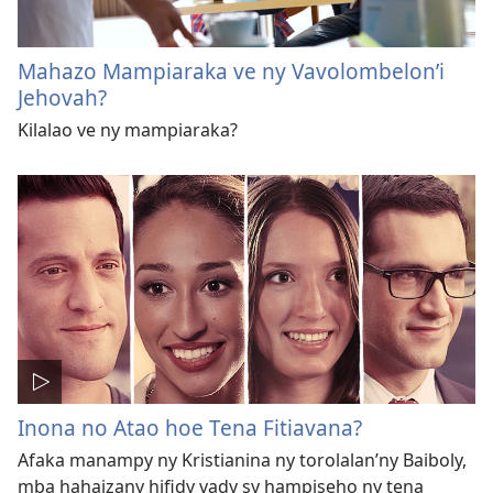
Mahazo Mampiaraka ve ny Vavolombelon’i
Jehovah?
Kilalao ve ny mampiaraka?
Inona no Atao hoe Tena Fitiavana?
Afaka manampy ny Kristianina ny torolalan’ny Baiboly,
mba hahaizany hifidy vady sy hampiseho ny tena