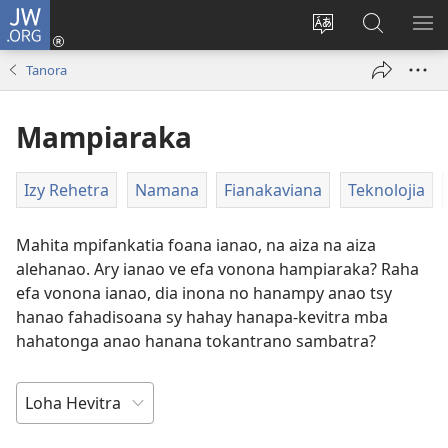
JW.ORG
Hiditra
(manokatra
Hiova
Fikaroha
HA
rohy)
fiteny
ato
Tanora
Amin’ny
JW.ORG
Mampiaraka
Izy Rehetra
Namana
Fianakaviana
Teknolojia
Mahita mpifankatia foana ianao, na aiza na aiza
alehanao. Ary ianao ve efa vonona hampiaraka? Raha
efa vonona ianao, dia inona no hanampy anao tsy
hanao fahadisoana sy hahay hanapa-kevitra mba
hahatonga anao hanana tokantrano sambatra?