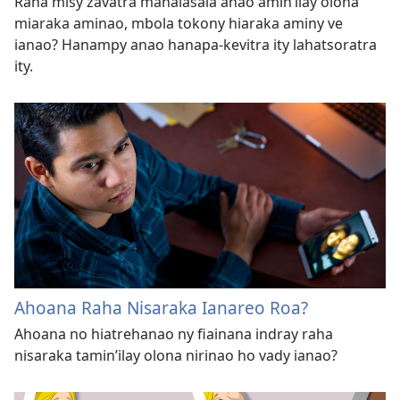
Raha misy zavatra manalasala anao amin’ilay olona
miaraka aminao, mbola tokony hiaraka aminy ve
ianao? Hanampy anao hanapa-kevitra ity lahatsoratra
ity.
Ahoana Raha Nisaraka Ianareo Roa?
Ahoana no hiatrehanao ny fiainana indray raha
nisaraka tamin’​ilay olona nirinao ho vady ianao?