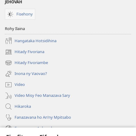
JEHOVAH
Fisehony
Rohy Ilaina
Hangataka Hotsidihina
Hitady Fivoriana
(manokatra
rohy)
Hitady Fivoriambe
(manokatra
rohy)
Inona ny Vaovao?
Video
Video Misy Feo Manazava Sary
Hikaroka
Fanazavana ho An’ny Mpitsabo
Fanazavana Ankapobeny