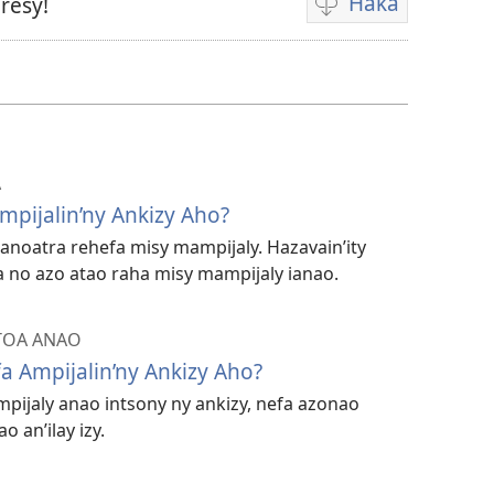
Haka
resy!
Fandikana
video
A
mpijalin’ny Ankizy Aho?
anoatra rehefa misy mampijaly. Hazavain’ity
a no azo atao raha misy mampijaly ianao.
 TOA ANAO
 Ampijalin’ny Ankizy Aho?
mpijaly anao intsony ny ankizy, nefa azonao
 an’ilay izy.