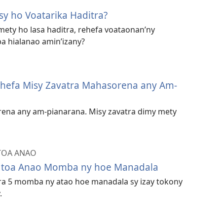
y ho Voatarika Haditra?
mety ho lasa haditra, rehefa voataonan’ny
 hialanao amin’izany?
hefa Misy Zavatra Mahasorena any Am-
ena any am-pianarana. Misy zavatra dimy mety
 TOA ANAO
a toa Anao Momba ny hoe Manadala
ora 5 momba ny atao hoe manadala sy izay tokony
.