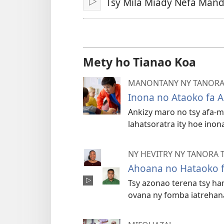
Tsy Mila Miady Nefa Mand
Handefa
Mety ho Tianao Koa
MANONTANY NY TANOR
Inona no Ataoko fa A
Ankizy maro no tsy afa-m
lahatsoratra ity hoe inon
NY HEVITRY NY TANORA
Ahoana no Hataoko fa
Tsy azonao terena tsy ha
ovana ny fomba iatrehanao