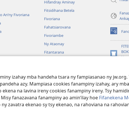
Hifandray Aminay
Fitsidihana Betela
Fana
ho An’ny Fivoriana
Anka
Fivoriana
a
Fahatsiarovana
a
Fan
(manokatr
Fivoriambe
rohy)
Ny Ataonay
FIT
BOK
Fitantarana
(manokatr
Vavo
Maneran-tany
rohy)
Jeh
JW L
baiboly
aminy izahay mba handeha tsara ny fampiasanao ny jw.org. 
oina
mpandeha azy. Mampiasa cookies fanampiny izahay, ary mba
 ekena na lavina ireny cookies fanampiny ireny. Tsy hamidin
. Misy fanazavana fanampiny ao amin’ilay hoe
Fifanekena M
o ny zavatra ekenao sy tsy ekenao, na rahoviana na rahovian
ct Society of Pennsylvania.
FIFANEKENA
|
FIFANEKENA MOMBA NY TSI