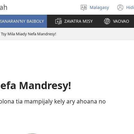
vah
Malagasy
Hid
Hifidy
(m
fiteny
ro
IANARAN’NY BAIBOLY
ZAVATRA MISY
VAOVAO
Tsy Mila Miady Nefa Mandresy!
Nefa Mandresy!
lona tia mampijaly kely ary ahoana no