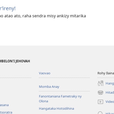
’ireny!
ao atao ato, raha sendra misy ankizy mitarika
MBELON’I JEHOVAH
Vaovao
Rohy Ilain
Hanga
Momba Anay
Hitad
(manokatr
Fanontaniana Fametraky ny
rohy)
Olona
Vide
nasana
Hangataka Hotsidihina
tsoratra
Hika