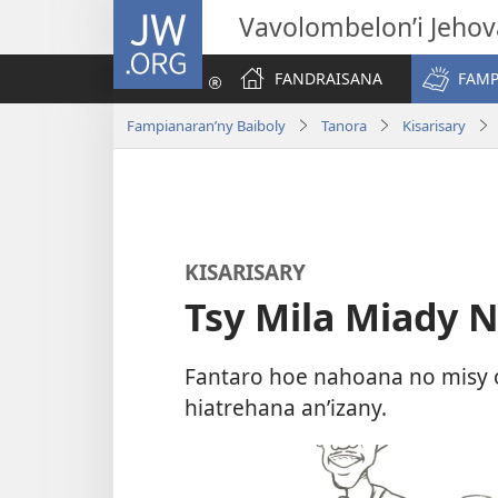
JW.ORG
Vavolombelon’i Jeho
FANDRAISANA
FAMP
Fampianaran’ny Baiboly
Tanora
Kisarisary
KISARISARY
Tsy Mila Miady 
Fantaro hoe nahoana no misy o
hiatrehana an’izany.