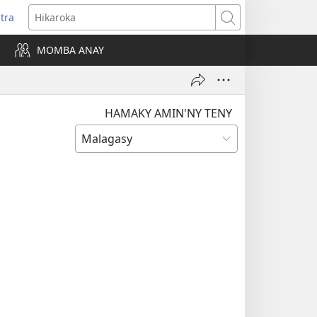
itra
anokatra
Hikaroka
hy)
MOMBA ANAY
HAMAKY AMIN'NY TENY