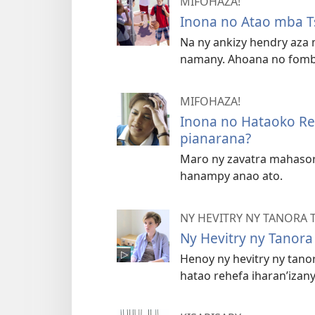
MIFOHAZA!
Inona no Atao mba Ts
Na ny ankizy hendry aza 
namany. Ahoana no fomba
MIFOHAZA!
Inona no Hataoko Re
pianarana?
Maro ny zavatra mahasor
hanampy anao ato.
NY HEVITRY NY TANORA
Ny Hevitry ny Tanor
Henoy ny hevitry ny tan
hatao rehefa iharan’izany