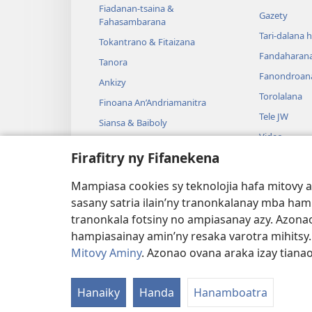
Fiadanan-tsaina &
Gazety
Fahasambarana
Tari-dalana 
Tokantrano & Fitaizana
Fandaharan
Tanora
Fanondroan
Ankizy
Torolalana
Finoana An’Andriamanitra
Tele JW
Siansa & Baiboly
Video
Tantara & Baiboly
Firafitry ny Fifanekena
Mozika
Tantara Ara-
Mampiasa cookies sy teknolojia hafa mitovy 
Tantara Hen
sasany satria ilain’ny tranonkalanay mba ha
tranonkala fotsiny no ampiasanay azy. Azonao
hampiasainay amin’ny resaka varotra mihitsy
Mitovy Aminy
. Azonao ovana araka izay tiana
Copyright
© 2026 Watch Tower Bible and Tra
Hanaiky
Handa
Hanamboatra