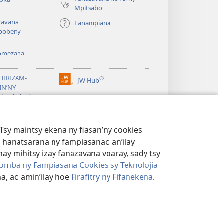
Mpitsabo
zavana
Fanampiana
pobeny
omezana
a
EHIRIZAM-
®
JW Hub
(manokatra
IN’NY
rohy)
a
lombelon’i
ovah
®
®
ibrary
Watchtower Library
Tsy maintsy ekena ny fiasan’ny cookies
 hanatsarana ny fampiasanao an’ilay
ay mihitsy izay fanazavana voaray, sady tsy
omba ny Fampiasana Cookies sy Teknolojia
a, ao amin’ilay hoe
Firafitry ny Fifanekena
.
AMBARATELO
|
FIRAFITRY NY FIFANEKENA