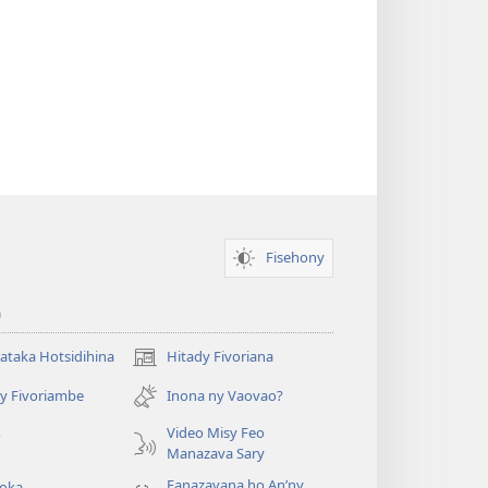
Fisehony
a
taka Hotsidihina
Hitady Fivoriana
(manokatra
rohy)
y Fivoriambe
Inona ny Vaovao?
a
Video Misy Feo
o
Manazava Sary
Fanazavana ho An’ny
roka