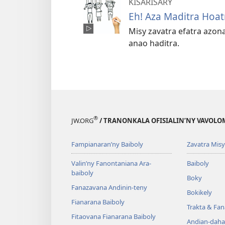
KISARISARY
Eh! Aza Maditra Hoatr
Misy zavatra efatra azon
anao haditra.
®
JW.ORG
/ TRANONKALA OFISIALIN’NY VAVOLO
Fampianaran’ny Baiboly
Zavatra Misy
Valin’ny Fanontaniana Ara-
Baiboly
baiboly
Boky
Fanazavana Andinin-teny
Bokikely
Fianarana Baiboly
Trakta & Fa
Fitaovana Fianarana Baiboly
Andian-daha