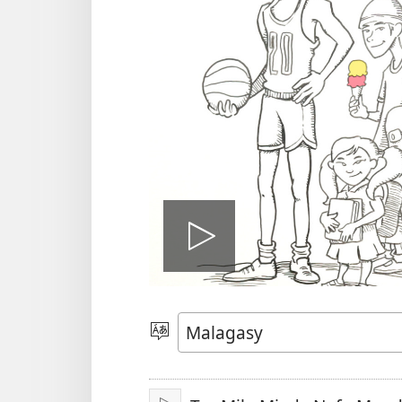
Handefa
video
Hifidy
Fiteny