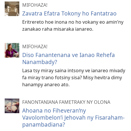
MIFOHAZA!
Zavatra Efatra Tokony ho Fantatrao
Eritrereto hoe inona no ho vokany eo amin’ny
zanakao raha misaraka ianareo.
MIFOHAZA!
Diso Fanantenana ve Ianao Rehefa
Nanambady?
Lasa tsy miray saina intsony ve ianareo mivady
fa miray trano fotsiny sisa? Misy hevitra dimy
hanampy anareo ato.
FANONTANIANA FAMETRAKY NY OLONA
Ahoana no Fiheveran’ny
Vavolombelon’i Jehovah ny Fisaraham-
panambadiana?