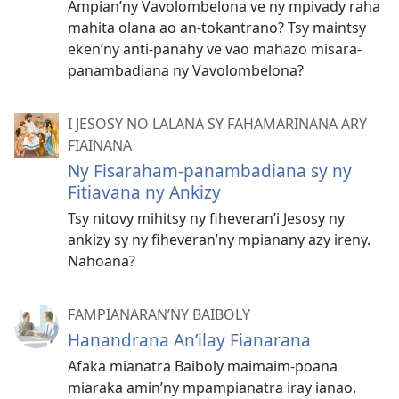
Ampian’ny Vavolombelona ve ny mpivady raha
mahita olana ao an-tokantrano? Tsy maintsy
eken’ny anti-panahy ve vao mahazo misara-
panambadiana ny Vavolombelona?
I JESOSY NO LALANA SY FAHAMARINANA ARY
FIAINANA
Ny Fisaraham-panambadiana sy ny
Fitiavana ny Ankizy
Tsy nitovy mihitsy ny fiheveran’i Jesosy ny
ankizy sy ny fiheveran’ny mpianany azy ireny.
Nahoana?
FAMPIANARAN’NY BAIBOLY
Hanandrana An’ilay Fianarana
Afaka mianatra Baiboly maimaim-poana
miaraka amin’ny mpampianatra iray ianao.