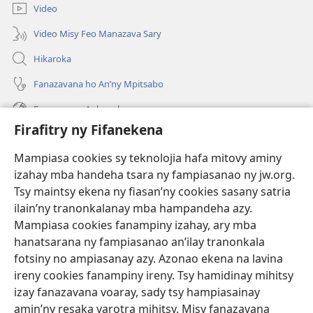
Video
Video Misy Feo Manazava Sary
Hikaroka
Fanazavana ho An’ny Mpitsabo
Fanazavana Ankapobeny
Firafitry ny Fifanekena
Fanampiana
Mampiasa cookies sy teknolojia hafa mitovy aminy
Fanomezana
izahay mba handeha tsara ny fampiasanao ny jw.org.
(manokatra
rohy)
Tsy maintsy ekena ny fiasan’ny cookies sasany satria
ilain’ny tranonkalanay mba hampandeha azy.
FITEHIRIZAM-BOKIN’NY Vavolombelon’i Jehovah
(manokatra
Mampiasa cookies fanampiny izahay, ary mba
rohy)
®
JW Hub
hanatsarana ny fampiasanao an’ilay tranonkala
(manokatra
fotsiny no ampiasanay azy. Azonao ekena na lavina
rohy)
®
JW Library
ireny cookies fanampiny ireny. Tsy hamidinay mihitsy
izay fanazavana voaray, sady tsy hampiasainay
®
Watchtower Library
amin’ny resaka varotra mihitsy. Misy fanazavana