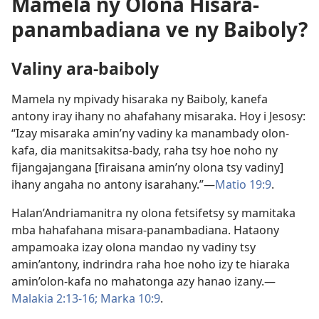
Mamela ny Olona Hisara-
panambadiana ve ny Baiboly?
Valiny ara-baiboly
Mamela ny mpivady hisaraka ny Baiboly, kanefa
antony iray ihany no ahafahany misaraka. Hoy i Jesosy:
“Izay misaraka amin’ny vadiny ka manambady olon-
kafa, dia manitsakitsa-bady, raha tsy hoe noho ny
fijangajangana [firaisana amin’ny olona tsy vadiny]
ihany angaha no antony isarahany.”—
Matio 19:9
.
Halan’Andriamanitra ny olona fetsifetsy sy mamitaka
mba hahafahana misara-panambadiana. Hataony
ampamoaka izay olona mandao ny vadiny tsy
amin’antony, indrindra raha hoe noho izy te hiaraka
amin’olon-kafa no mahatonga azy hanao izany.—
Malakia 2:13-16;
Marka 10:9
.