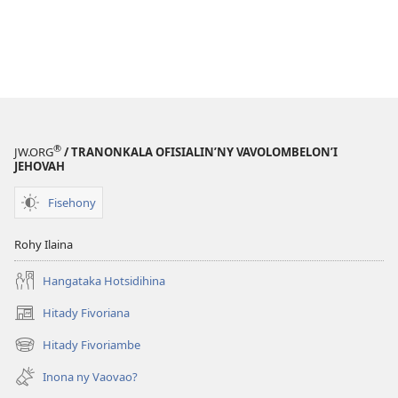
®
JW.ORG
/ TRANONKALA OFISIALIN’NY VAVOLOMBELON’I
JEHOVAH
Fisehony
Rohy Ilaina
Hangataka Hotsidihina
Hitady Fivoriana
(manokatra
rohy)
Hitady Fivoriambe
(manokatra
rohy)
Inona ny Vaovao?