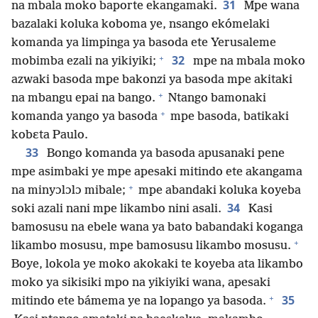
31
na mbala moko baporte ekangamaki.
Mpe wana
bazalaki koluka koboma ye, nsango ekómelaki
komanda ya limpinga ya basoda ete Yerusaleme
+
32
mobimba ezali na yikiyiki;
mpe na mbala moko
azwaki basoda mpe bakonzi ya basoda mpe akitaki
+
na mbangu epai na bango.
Ntango bamonaki
+
komanda yango ya basoda
mpe basoda, batikaki
kobɛta Paulo.
33
Bongo komanda ya basoda apusanaki pene
mpe asimbaki ye mpe apesaki mitindo ete akangama
+
na minyɔlɔlɔ mibale;
mpe abandaki koluka koyeba
34
soki azali nani mpe likambo nini asali.
Kasi
bamosusu na ebele wana ya bato babandaki koganga
+
likambo mosusu, mpe bamosusu likambo mosusu.
Boye, lokola ye moko akokaki te koyeba ata likambo
moko ya sikisiki mpo na yikiyiki wana, apesaki
+
35
mitindo ete bámema ye na lopango ya basoda.