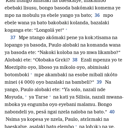
Kasi ntango amataki na baeskalye, makambo
ebebaki lisusu, bongo basoda bakómaki komema ye
36
mpo na mobulu ya ebele yango ya bato;
mpo
ebele wana ya bato bakobaki kolanda, bazalaki
+
koganga ete: “Longolá ye!”
37
Mpe ntango akómaki pene ya kokɔtisama na
lopango ya basoda, Paulo alobaki na komanda wana
ya basoda ete: “Nakoki koloba na yo mwa likambo?”
38
Alobaki ete: “Olobaka Grɛki?
Ezali mpenza yo te
Moezipito oyo, liboso ya mikolo oyo, abimisaki
+
botomboki
mpe akambaki na esobe mibali nkóto
39
minei (4 000) oyo bazalaki na bambeli?”
Na
yango, Paulo alobaki ete: “Ya solo, nazali nde
+
+
Moyuda,
ya Tarse
na kati ya Silisia, nazali mwana-
mboka ya engumba oyo eyebani malamu. Bongo
40
nabondeli yo, pesá ngai nzela naloba na bato.”
Nsima ya kopesa ye nzela, Paulo, atɛlɛmaki na
+
baeskalye, asalaki bato elembo
na lobɔkɔ na ye.