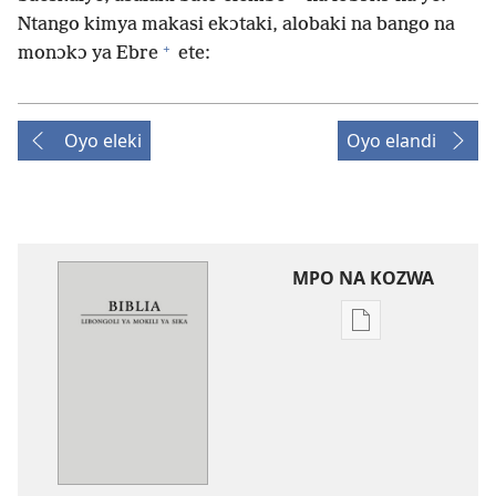
Ntango kimya makasi ekɔtaki, alobaki na bango na
+
monɔkɔ ya Ebre
ete:
Oyo eleki
Oyo elandi
MPO NA KOZWA
Ndenge
ya
kozwa
mikanda
New
World
Translation