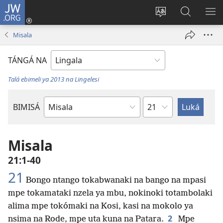
JW.ORG
Kokɔta
na
Tyá
Luká
BI
site
monɔkɔ
JW.ORG
ME
Misala
(fungolá
mosusu
fenɛtrɛ
TÁNGÁ NA
mosusu)
Talá ebimeli ya 2013 na Lingelesi
Mokapo
BIMISÁ
Mokanda
ya
Biblia
Misala
21:1-40
21
Bongo ntango tokabwanaki na bango na mpasi
mpe tokamataki nzela ya mbu, nokinoki totambolaki
alima mpe tokómaki na Kosi, kasi na mokolo ya
2
nsima na Rode, mpe uta kuna na Patara.
Mpe