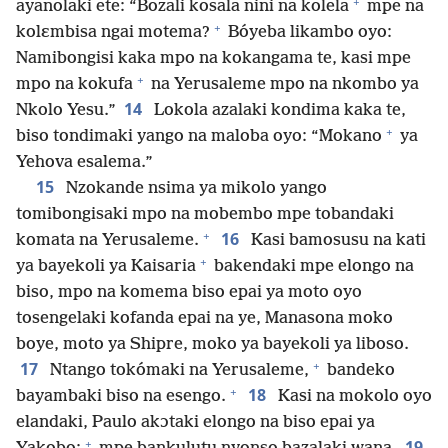
+
ayanolaki ete: “Bozali kosala nini na kolela
mpe na
+
kolɛmbisa ngai motema?
Bóyeba likambo oyo:
Namibongisi kaka mpo na kokangama te, kasi mpe
+
mpo na kokufa
na Yerusaleme mpo na nkombo ya
14
Nkolo Yesu.”
Lokola azalaki kondima kaka te,
+
biso tondimaki yango na maloba oyo: “Mokano
ya
Yehova esalema.”
15
Nzokande nsima ya mikolo yango
tomibongisaki mpo na mobembo mpe tobandaki
+
16
komata na Yerusaleme.
Kasi bamosusu na kati
+
ya bayekoli ya Kaisaria
bakendaki mpe elongo na
biso, mpo na komema biso epai ya moto oyo
tosengelaki kofanda epai na ye, Manasona moko
boye, moto ya Shipre, moko ya bayekoli ya liboso.
+
17
Ntango tokómaki na Yerusaleme,
bandeko
+
18
bayambaki biso na esengo.
Kasi na mokolo oyo
elandaki, Paulo akɔtaki elongo na biso epai ya
+
19