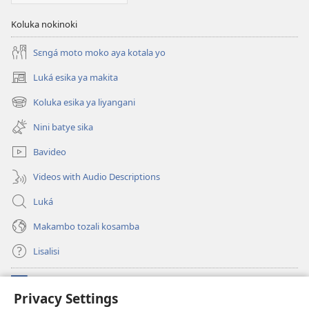
Koluka nokinoki
Sɛngá moto moko aya kotala yo
Luká esika ya makita
(fungolá
fenɛtrɛ
Koluka esika ya liyangani
(fungolá
mosusu)
fenɛtrɛ
Nini batye sika
mosusu)
Bavideo
Videos with Audio Descriptions
Luká
Makambo tozali kosamba
Lisalisi
Makabo
(fungolá
Privacy Settings
fenɛtrɛ