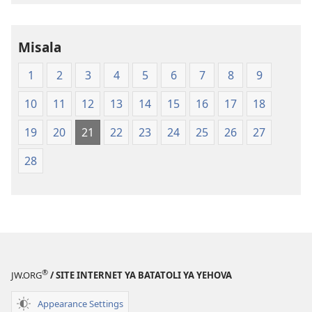
of
the
Misala
Holy
Scriptures
1
2
3
4
5
6
7
8
9
(Softcover
Edition)
10
11
12
13
14
15
16
17
18
19
20
21
22
23
24
25
26
27
28
®
JW.ORG
/ SITE INTERNET YA BATATOLI YA YEHOVA
Appearance Settings