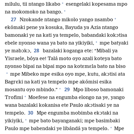
+
milulu, tii ntango likabo
esengelaki kopesama mpo
+
na mokomoko na bango.
+
27
Nzokande ntango mikolo yango nsambo
ekómaki pene ya kosuka, Bayuda ya Azia ntango
bamonaki ye na kati ya tempelo, babandaki kokɔtisa
+
ebele nyonso wana ya bato na yikiyiki,
mpe batyaki
28
ye mabɔkɔ,
bazalaki koganga ete: “Mibali ya
Yisraele, bóya ee! Talá moto oyo azali koteya bato
nyonso bipai na bipai mpo na kotɛmɛla bato na biso
+
mpe Mibeko mpe esika oyo mpe, kutu, akɔtisi ata
Bagrɛki na kati ya tempelo mpe akómisi esika
+
29
mosantu oyo mbindo.”
Mpo liboso bamonaki
+
Trofimi
Moefese na engumba elongo na ye, yango
wana bazalaki kokanisa ete Paulo akɔtisaki ye na
30
tempelo.
Mpe engumba mobimba ekɔtaki na
+
yikiyiki,
mpe bato bayanganaki; mpe basimbaki
+
Paulo mpe babendaki ye libándá ya tempelo.
Mpe