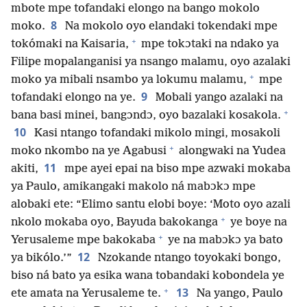
mbote mpe tofandaki elongo na bango mokolo
8
moko.
Na mokolo oyo elandaki tokendaki mpe
+
tokómaki na Kaisaria,
mpe tokɔtaki na ndako ya
Filipe mopalanganisi ya nsango malamu, oyo azalaki
+
moko ya mibali nsambo ya lokumu malamu,
mpe
9
tofandaki elongo na ye.
Mobali yango azalaki na
+
bana basi minei, bangɔndɔ, oyo bazalaki kosakola.
10
Kasi ntango tofandaki mikolo mingi, mosakoli
+
moko nkombo na ye Agabusi
alongwaki na Yudea
11
akiti,
mpe ayei epai na biso mpe azwaki mokaba
ya Paulo, amikangaki makolo ná mabɔkɔ mpe
alobaki ete: “Elimo santu elobi boye: ‘Moto oyo azali
+
nkolo mokaba oyo, Bayuda bakokanga
ye boye na
+
Yerusaleme mpe bakokaba
ye na mabɔkɔ ya bato
12
ya bikólo.’”
Nzokande ntango toyokaki bongo,
biso ná bato ya esika wana tobandaki kobondela ye
+
13
ete amata na Yerusaleme te.
Na yango, Paulo