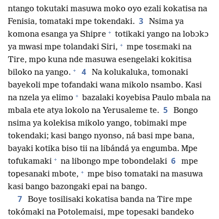
ntango tokutaki masuwa moko oyo ezali kokatisa na
3
Fenisia, tomataki mpe tokendaki.
Nsima ya
+
komona esanga ya Shipre
totikaki yango na lobɔkɔ
+
ya mwasi mpe tolandaki Siri,
mpe tosɛmaki na
Tire, mpo kuna nde masuwa esengelaki kokitisa
+
4
biloko na yango.
Na kolukaluka, tomonaki
bayekoli mpe tofandaki wana mikolo nsambo. Kasi
+
na nzela ya elimo
bazalaki koyebisa Paulo mbala na
5
mbala ete atya lokolo na Yerusaleme te.
Bongo
nsima ya kolekisa mikolo yango, tobimaki mpe
tokendaki; kasi bango nyonso, ná basi mpe bana,
bayaki kotika biso tii na libándá ya engumba. Mpe
+
6
tofukamaki
na libongo mpe tobondelaki
mpe
+
topesanaki mbote,
mpe biso tomataki na masuwa
kasi bango bazongaki epai na bango.
7
Boye tosilisaki kokatisa banda na Tire mpe
tokómaki na Potolemaisi, mpe topesaki bandeko