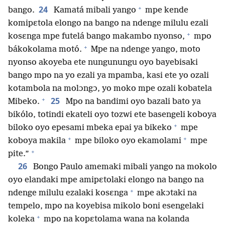
+
24
bango.
Kamatá mibali yango
mpe kende
komipɛtola elongo na bango na ndenge milulu ezali
+
kosɛnga mpe futelá bango makambo nyonso,
mpo
+
bákokolama motó.
Mpe na ndenge yango, moto
nyonso akoyeba ete nungunungu oyo bayebisaki
bango mpo na yo ezali ya mpamba, kasi ete yo ozali
kotambola na molɔngɔ, yo moko mpe ozali kobatela
+
25
Mibeko.
Mpo na bandimi oyo bazali bato ya
bikólo, totindi ekateli oyo tozwi ete basengeli koboya
+
biloko oyo epesami mbeka epai ya bikeko
mpe
+
+
koboya makila
mpe biloko oyo ekamolami
mpe
+
pite.”
26
Bongo Paulo amemaki mibali yango na mokolo
oyo elandaki mpe amipɛtolaki elongo na bango na
+
ndenge milulu ezalaki kosɛnga
mpe akɔtaki na
tempelo, mpo na koyebisa mikolo boni esengelaki
+
koleka
mpo na kopɛtolama wana na kolanda