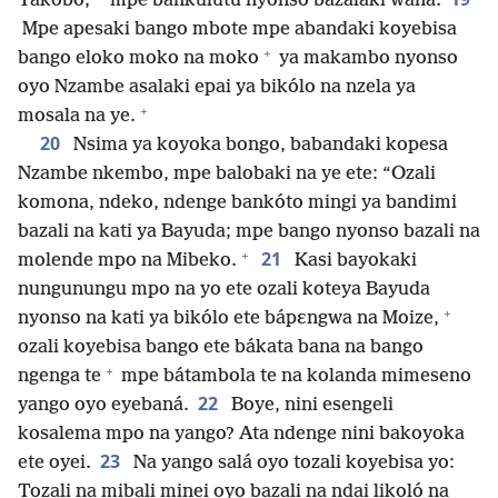
Yakobo;
mpe bankulutu nyonso bazalaki wana.
Mpe apesaki bango mbote mpe abandaki koyebisa
+
bango eloko moko na moko
ya makambo nyonso
oyo Nzambe asalaki epai ya bikólo na nzela ya
+
mosala na ye.
20
Nsima ya koyoka bongo, babandaki kopesa
Nzambe nkembo, mpe balobaki na ye ete: “Ozali
komona, ndeko, ndenge bankóto mingi ya bandimi
bazali na kati ya Bayuda; mpe bango nyonso bazali na
+
21
molende mpo na Mibeko.
Kasi bayokaki
nungunungu mpo na yo ete ozali koteya Bayuda
+
nyonso na kati ya bikólo ete bápɛngwa na Moize,
ozali koyebisa bango ete bákata bana na bango
+
ngenga te
mpe bátambola te na kolanda mimeseno
22
yango oyo eyebaná.
Boye, nini esengeli
kosalema mpo na yango? Ata ndenge nini bakoyoka
23
ete oyei.
Na yango salá oyo tozali koyebisa yo:
Tozali na mibali minei oyo bazali na ndai likoló na