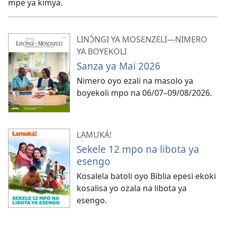
mpe ya kimya.
LINƆ́NGI YA MOSƐNZƐLI—NIMERO
YA BOYEKOLI
Sanza ya Mai 2026
Nimero oyo ezali na masolo ya
boyekoli mpo na 06/07–​09/08/2026.
LAMUKÁ!
Sekele 12 mpo na libota ya
esengo
Kosalela batoli oyo Biblia epesi ekoki
kosalisa yo ozala na libota ya
esengo.