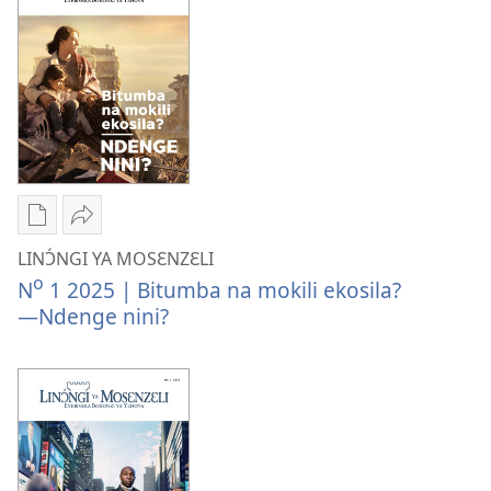
MOSƐNZƐLI
na
Kimya
mokili?
ekokɔta
na
mokili?
Ndenge
Tindá
ya
LINƆ́NGI
LINƆ́NGI YA MOSƐNZƐLI
kozwa
YA
o
N
1 2025 | Bitumba na mokili ekosila?​
mikanda
MOSƐNZƐLI
—⁠Ndenge nini?
LINƆ́NGI
Bitumba
YA
na
MOSƐNZƐLI
mokili
Bitumba
ekosila?​
na
—⁠Ndenge
mokili
nini?
ekosila?​