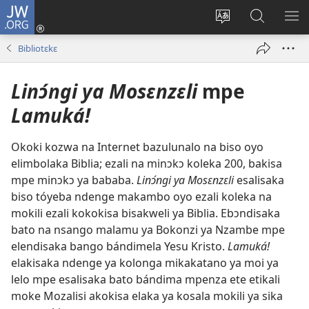
JW.ORG
Kokɔta
na
Tyá
Luká
BI
site
monɔkɔ
JW.ORG
ME
Bibliotɛkɛ
(fungolá
mosusu
fenɛtrɛ
Linɔ́ngi ya Mosɛnzɛli
mpe
mosusu)
Lamuká!
Okoki kozwa na Internet bazulunalo na biso oyo
elimbolaka Biblia; ezali na minɔkɔ koleka 200, bakisa
mpe minɔkɔ ya bababa.
Linɔ́ngi ya Mosɛnzɛli
esalisaka
biso tóyeba ndenge makambo oyo ezali koleka na
mokili ezali kokokisa bisakweli ya Biblia. Ebɔndisaka
bato na nsango malamu ya Bokonzi ya Nzambe mpe
elendisaka bango bándimela Yesu Kristo.
Lamuká!
elakisaka ndenge ya kolonga mikakatano ya moi ya
lelo mpe esalisaka bato bándima mpenza ete etikali
moke Mozalisi akokisa elaka ya kosala mokili ya sika