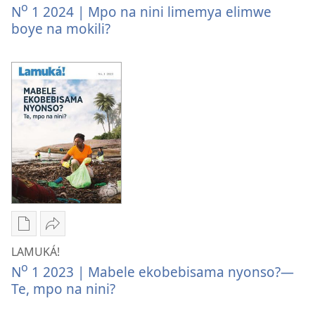
kozwa
Mpo
o
N
1 2024 | Mpo na nini limemya elimwe
mikanda
na
boye na mokili?
LAMUKÁ!
nini
Mpo
limemya
na
elimwe
nini
boye
limemya
na
elimwe
mokili?
boye
na
mokili?
Ndenge
Tindá
ya
LAMUKÁ!
LAMUKÁ!
kozwa
Mabele
o
N
1 2023 | Mabele ekobebisama nyonso?—
mikanda
ekobebisama
Te, mpo na nini?
LAMUKÁ!
nyonso?