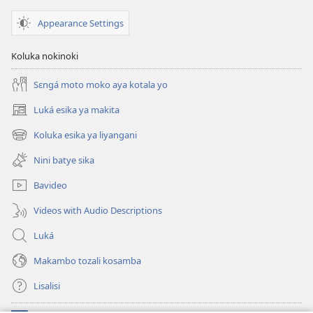
YA
—
ya
BOYEKOLI
NIMERO
Mars
Appearance Settings
Sanza
YA
2026
Koluka nokinoki
ya
BOYEKOLI
Mars
Sanza
Sɛngá moto moko aya kotala yo
2026
ya
Mars
Luká esika ya makita
(fungolá
2026
fenɛtrɛ
Koluka esika ya liyangani
(fungolá
mosusu)
fenɛtrɛ
Nini batye sika
mosusu)
Bavideo
Videos with Audio Descriptions
Luká
Makambo tozali kosamba
Lisalisi