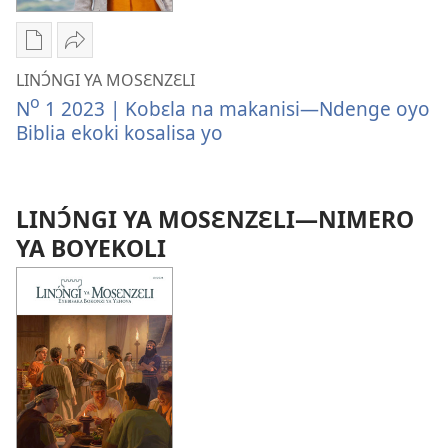
osala
bokeseni?
Ndenge
Tindá
ya
LINƆ́NGI
LINƆ́NGI YA MOSƐNZƐLI
kozwa
YA
o
N
1 2023 | Kobɛla na makanisi—Ndenge oyo
mikanda
MOSƐNZƐLI
Biblia ekoki kosalisa yo
LINƆ́NGI
Kobɛla
YA
na
MOSƐNZƐLI
makanisi
LINƆ́NGI YA MOSƐNZƐLI—NIMERO
Kobɛla
—
YA BOYEKOLI
na
Ndenge
makanisi
oyo
—
Biblia
Ndenge
ekoki
oyo
kosalisa
Biblia
yo
ekoki
kosalisa
yo