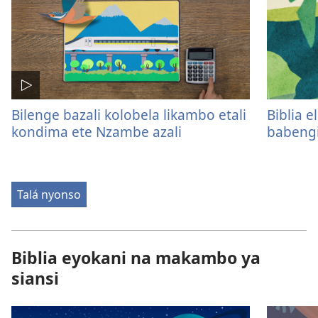
Bilenge bazali kolobela likambo etali
Biblia 
kondima ete Nzambe azali
babeng
Talá nyonso
Biblia eyokani na makambo ya
siansi