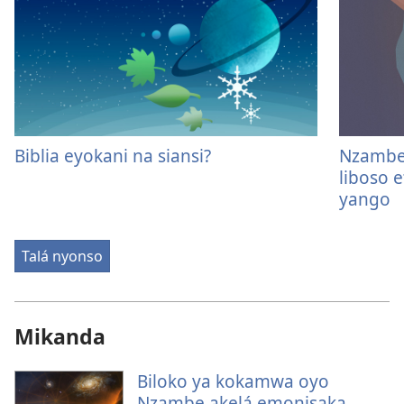
Biblia eyokani na siansi?
Nzambe 
liboso 
yango
Talá nyonso
Mikanda
Biloko ya kokamwa oyo
Nzambe akelá emonisaka