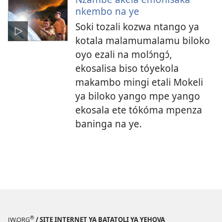
nkembo na ye
Soki tozali kozwa ntango ya
kotala malamumalamu biloko
oyo ezali na molɔ́ngɔ́,
ekosalisa biso tóyekola
makambo mingi etali Mokeli
ya biloko yango mpe yango
ekosala ete tókóma mpenza
baninga na ye.
®
JW.ORG
/ SITE INTERNET YA BATATOLI YA YEHOVA