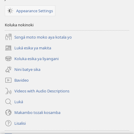
Appearance Settings
Koluka nokinoki
Sɛngá moto moko aya kotala yo
Luká esika ya makita
(fungolá
fenɛtrɛ
Koluka esika ya liyangani
(fungolá
mosusu)
fenɛtrɛ
Nini batye sika
mosusu)
Bavideo
Videos with Audio Descriptions
Luká
Makambo tozali kosamba
Lisalisi