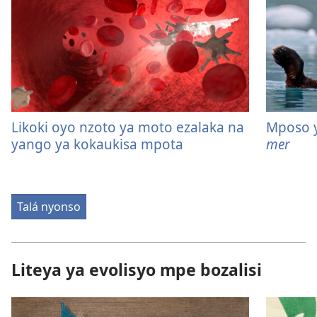
Likoki oyo nzoto ya moto ezalaka na
Mposo 
yango ya kokaukisa mpota
mer
Talá nyonso
Liteya ya evolisyo mpe bozalisi