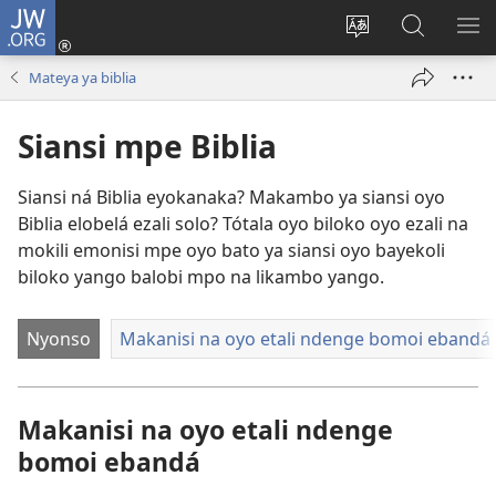
JW.ORG
Kokɔta
na
Tyá
Luká
BI
site
monɔkɔ
JW.ORG
ME
Mateya ya biblia
(fungolá
mosusu
fenɛtrɛ
Siansi mpe Biblia
mosusu)
Siansi ná Biblia eyokanaka? Makambo ya siansi oyo
Biblia elobelá ezali solo? Tótala oyo biloko oyo ezali na
mokili emonisi mpe oyo bato ya siansi oyo bayekoli
biloko yango balobi mpo na likambo yango.
Nyonso
Makanisi na oyo etali ndenge bomoi ebandá
Makanisi na oyo etali ndenge
bomoi ebandá