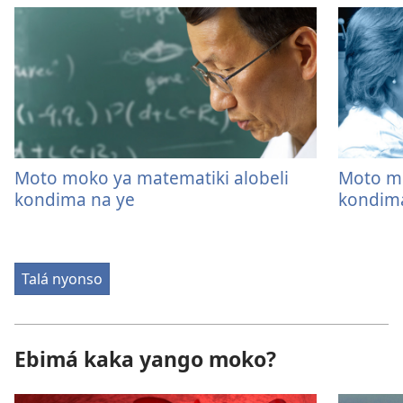
Moto moko ya matematiki alobeli
Moto mo
kondima na ye
kondim
Talá nyonso
Ebimá kaka yango moko?