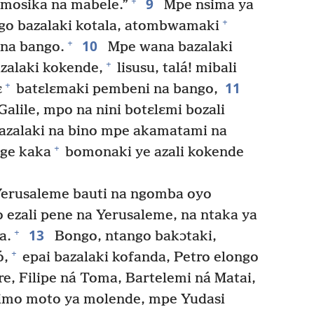
9
+
 mosika na mabele.”
Mpe nsima ya
+
o bazalaki kotala, atombwamaki
10
+
 na bango.
Mpe wana bazalaki
+
azalaki kokende,
lisusu, talá! mibali
11
+
ɛ
batɛlɛmaki pembeni na bango,
Galile, mpo na nini botɛlɛmi bozali
o azalaki na bino mpe akamatami na
+
nge kaka
bomonaki ye azali kokende
erusaleme bauti na ngomba oyo
 ezali pene na Yerusaleme, na ntaka ya
13
+
a.
Bongo, ntango bakɔtaki,
+
ó,
epai bazalaki kofanda, Petro elongo
, Filipe ná Toma, Bartelemi ná Matai,
imo moto ya molende, mpe Yudasi