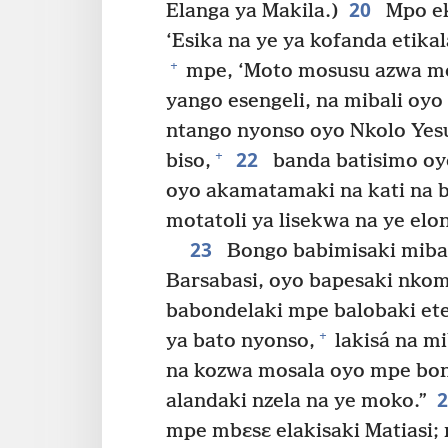
20
Elanga ya Makila.)
Mpo ek
‘Esika na ye ya kofanda etik
+
mpe, ‘Moto mosusu azwa mo
yango esengeli, na mibali oyo
ntango nyonso oyo Nkolo Yesu
22
+
biso,
banda batisimo oy
oyo akamatamaki na kati na b
motatoli ya lisekwa na ye elon
23
Bongo babimisaki mibal
Barsabasi, oyo bapesaki nkom
babondelaki mpe balobaki et
+
ya bato nyonso,
lakisá na mi
na kozwa mosala oyo mpe bo
alandaki nzela na ye moko.”
mpe mbɛsɛ elakisaki Matiasi