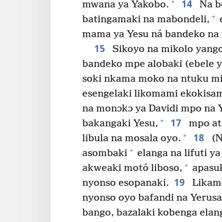
14
+
mwana ya Yakobo.
Na b
+
batingamaki na mabondeli,
e
mama ya Yesu ná bandeko na y
15
Sikoyo na mikolo yango,
bandeko mpe alobaki (ebele y
soki nkama moko na ntuku mib
esengelaki likomami ekokisa
na monɔkɔ ya Davidi mpo na 
17
+
bakangaki Yesu,
mpo atá
18
+
libula na mosala oyo.
(N
+
asombaki
elanga na lifuti 
+
akweaki motó liboso,
apasuk
19
nyonso esopanaki.
Likamb
nyonso oyo bafandi na Yerus
bango, bazalaki kobenga ela