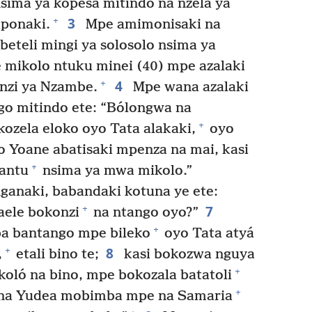
sima ya kopesa mitindo na nzela ya
3
+
aponaki.
Mpe amimonisaki na
eteli mingi ya solosolo nsima ya
mikolo ntuku minei (40) mpe azalaki
4
+
nzi ya Nzambe.
Mpe wana azalaki
go mitindo ete: “Bólongwa na
+
ozela eloko oyo Tata alakaki,
oyo
 Yoane abatisaki mpenza na mai, kasi
+
santu
nsima ya mwa mikolo.”
anaki, babandaki kotuna ye ete:
7
+
raele bokonzi
na ntango oyo?”
+
ba bantango mpe bileko
oyo Tata atyá
8
+
,
etali bino te;
kasi bokozwa nguya
+
koló na bino, mpe bokozala batatoli
+
a Yudea mobimba mpe na Samaria