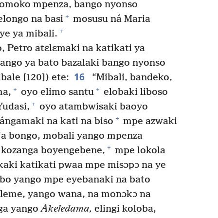
omoko mpenza, bango nyonso
+
longo na basi
mosusu ná Maria
+
e ya mibali.
 Petro atɛlɛmaki na katikati ya
ango ya bato bazalaki bango nyonso
16
ale [120]) ete:
“Mibali, bandeko,
+
+
ma,
oyo elimo santu
elobaki liboso
+
Yudasi,
oyo atambwisaki baoyo
+
ngamaki na kati na biso
mpe azwaki
a bongo, mobali yango mpenza
+
ya kozanga boyengebene,
mpe lokola
aki katikati pwaa mpe misɔpɔ na ye
o yango mpe eyebanaki na bato
aleme, yango wana, na monɔkɔ na
nga yango
Akeledama,
elingi koloba,