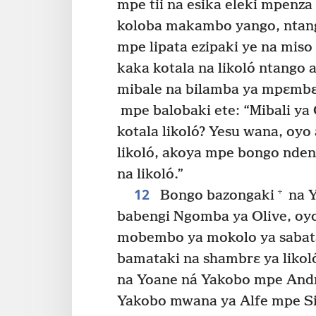
mpe tii na esika eleki mpenza
koloba makambo yango, ntang
mpe lipata ezipaki ye na miso
kaka kotala na likoló ntango 
mibale na bilamba ya mpɛmb
mpe balobaki ete: “Mibali ya 
kotala likoló? Yesu wana, oy
likoló, akoya mpe bongo nde
na likoló.”
12
+
Bongo bazongaki
na Y
babengi Ngomba ya Olive, oyo
mobembo ya mokolo ya sabat
bamataki na shambrɛ ya likol
na Yoane ná Yakobo mpe Andre
Yakobo mwana ya Alfe mpe S