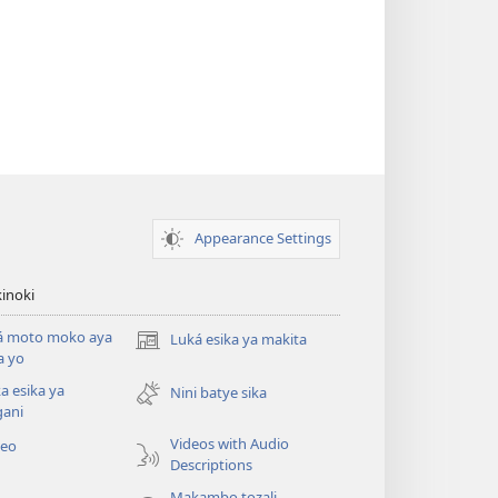
Appearance Settings
inoki
á moto moko aya
Luká esika ya makita
(fungolá
a yo
fenɛtrɛ
a esika ya
mosusu)
Nini batye sika
gani
Videos with Audio
deo
Descriptions
Makambo tozali