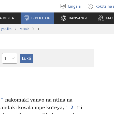
Lingala
Kokɔta na 
Poná
(fungo
monɔkɔ
fenɛtr
A BIBLIA
BIBLIOTƐKƐ
BANSANGO
MAK
mosus
 ya Sika
Misala
1
Mokapo
+
nakomaki yango na ntina na
2
+
andaki kosala mpe koteya,
tii