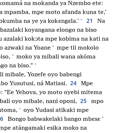
omamá na mokanda ya Nzembo ete:
ala mpamba, mpe moto afanda kuna te,’
21
+
kumba na ye ya kokɛngɛla.’
Na
 bazalaki koyangana elongo na biso
 azalaki kokɔta mpe kobima na kati na
+
o azwaki na Yoane
mpe tii mokolo
+
iso,
moko ya mibali wana akóma
+
go na biso.”
i mibale, Yozefe oyo babengi
24
bo Yusutusi, ná Matiasi.
Mpe
e: “Ee Yehova, yo moto oyebi mitema
25
bali oyo mibale, nani oponi,
mpo
+
ntoma,
oyo Yudasi atikaki mpe
26
+
Bongo babwakelaki bango mbɛsɛ
; mpe atángamaki esika moko na