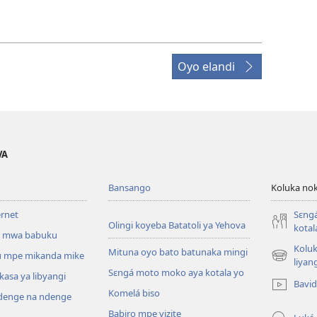
Oyo elandi
VA
Bansango
Koluka nok
ernet
Sɛng
Olingi koyeba Batatoli ya Yehova
kotal
 mwa babuku
Koluk
Mituna oyo bato batunaka mingi
 mpe mikanda mike
(fungolá
liyan
Sɛngá moto moko aya kotala yo
fenɛtrɛ
kasa ya libyangi
Bavi
mosusu)
Komelá biso
enge na ndenge
Babiro mpe vizite