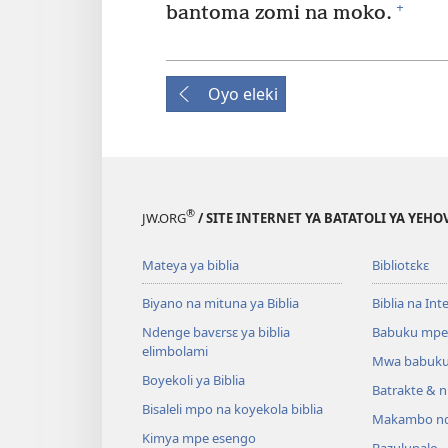
+
bantoma zomi na moko.
Oyo eleki
®
JW.ORG
/ SITE INTERNET YA BATATOLI YA YEHO
Mateya ya biblia
Bibliotɛkɛ
Biyano na mituna ya Biblia
Biblia na Int
Ndenge bavɛrsɛ ya biblia
Babuku mpe
elimbolami
Mwa babuku
Boyekoli ya Biblia
Batrakte & n
Bisaleli mpo na koyekola biblia
Makambo nd
Kimya mpe esengo
Bazulunalo