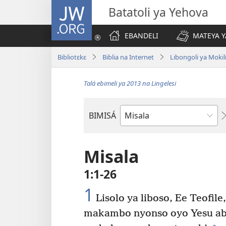
JW.ORG
Batatoli ya Yehova
EBANDELI
MATEYA Y
Bibliotɛkɛ
Biblia na Internet
Libongoli ya Mokili
Talá ebimeli ya 2013 na Lingelesi
BIMISÁ
Mokanda
ya
Biblia
Misala
1:1-26
1
Lisolo ya liboso, Ee Teofile,
makambo nyonso oyo Yesu ab
+