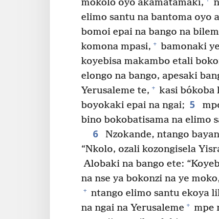
mokolo oyo akamatamaki,
n
elimo santu na bantoma oyo 
bomoi epai na bango na bilemb
+
komona mpasi,
bamonaki ye 
koyebisa makambo etali boko
elongo na bango, apesaki ban
+
Yerusaleme te,
kasi bókoba k
5
boyokaki epai na ngai;
mpo
bino bokobatisama na elimo 
6
Nzokande, ntango bayang
“Nkolo, ozali kozongisela Yis
Alobaki na bango ete: “Koye
na nse ya bokonzi na ye moko
+
ntango elimo santu ekoya li
+
na ngai na Yerusaleme
mpe n