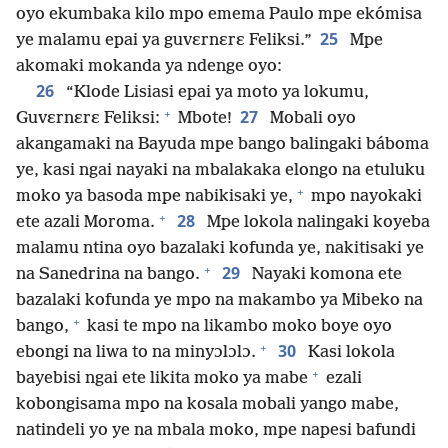
oyo ekumbaka kilo mpo emema Paulo mpe ekómisa
25
ye malamu epai ya guvɛrnɛrɛ Feliksi.”
Mpe
akomaki mokanda ya ndenge oyo:
26
“Klode Lisiasi epai ya moto ya lokumu,
+
27
Guvɛrnɛrɛ Feliksi:
Mbote!
Mobali oyo
akangamaki na Bayuda mpe bango balingaki báboma
ye, kasi ngai nayaki na mbalakaka elongo na etuluku
+
moko ya basoda mpe nabikisaki ye,
mpo nayokaki
+
28
ete azali Moroma.
Mpe lokola nalingaki koyeba
malamu ntina oyo bazalaki kofunda ye, nakitisaki ye
+
29
na Sanedrina na bango.
Nayaki komona ete
bazalaki kofunda ye mpo na makambo ya Mibeko na
+
bango,
kasi te mpo na likambo moko boye oyo
+
30
ebongi na liwa to na minyɔlɔlɔ.
Kasi lokola
+
bayebisi ngai ete likita moko ya mabe
ezali
kobongisama mpo na kosala mobali yango mabe,
natindeli yo ye na mbala moko, mpe napesi bafundi