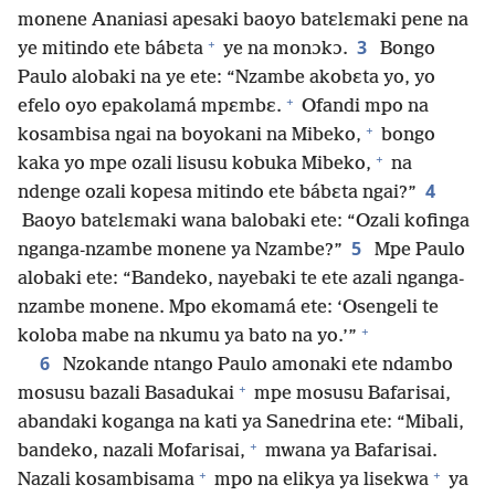
monene Ananiasi apesaki baoyo batɛlɛmaki pene na
+
3
ye mitindo ete bábɛta
ye na monɔkɔ.
Bongo
Paulo alobaki na ye ete: “Nzambe akobɛta yo, yo
+
efelo oyo epakolamá mpɛmbɛ.
Ofandi mpo na
+
kosambisa ngai na boyokani na Mibeko,
bongo
+
kaka yo mpe ozali lisusu kobuka Mibeko,
na
4
ndenge ozali kopesa mitindo ete bábɛta ngai?”
Baoyo batɛlɛmaki wana balobaki ete: “Ozali kofinga
5
nganga-nzambe monene ya Nzambe?”
Mpe Paulo
alobaki ete: “Bandeko, nayebaki te ete azali nganga-
nzambe monene. Mpo ekomamá ete: ‘Osengeli te
+
koloba mabe na nkumu ya bato na yo.’”
6
Nzokande ntango Paulo amonaki ete ndambo
+
mosusu bazali Basadukai
mpe mosusu Bafarisai,
abandaki koganga na kati ya Sanedrina ete: “Mibali,
+
bandeko, nazali Mofarisai,
mwana ya Bafarisai.
+
+
Nazali kosambisama
mpo na elikya ya lisekwa
ya