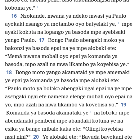
liboso ete akóma pene, biso tokomibongisa mpo na
+
koboma ye.”
16
Nzokande, mwana ya ndeko mwasi ya Paulo
+
ayokaki nsango ya motambo oyo batyelaki ye,
mpe
ayaki kokɔta na lopango ya basoda mpe ayebisaki
17
yango Paulo.
Bongo Paulo abengaki moko ya
bakonzi ya basoda epai na ye mpe alobaki ete:
“Memá mwana mobali oyo epai ya komanda ya
basoda, mpo azali na mwa likambo ya koyebisa ye.”
18
Bongo moto yango akamataki ye mpe amemaki
ye epai ya komanda ya basoda mpe alobaki ete:
“Paulo moto ya bolɔkɔ abengaki ngai epai na ye mpe
asɛngaki ngai ete namema elenge mobali oyo epai na
19
yo, mpo azali na mwa likambo ya koyebisa yo.”
+
Komanda ya basoda akamataki ye
na lobɔkɔ mpe
abendanaki pembeni mpe abandaki kotuna ye na
esika ya bango mibale kaka ete: “Olingi koyebisa
20
ngai nini?”
Ye alobaki ete: “Bayuda bayokani ete