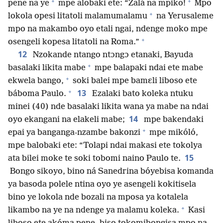
+
+
pene na ye
mpe alobaki ete: “Zalá na mpiko!
Mpo
+
lokola opesi litatoli malamumalamu
na Yerusaleme
mpo na makambo oyo etali ngai, ndenge moko mpe
+
osengeli kopesa litatoli na Roma.”
12
Nzokande ntango ntɔngɔ etanaki, Bayuda
+
basalaki likita mabe
mpe balapaki ndai ete mabe
+
ekwela bango,
soki balei mpe bamɛli liboso ete
+
13
báboma Paulo.
Ezalaki bato koleka ntuku
minei (40) nde basalaki likita wana ya mabe na ndai
14
oyo ekangani na elakeli mabe;
mpe bakendaki
+
epai ya banganga-nzambe bakonzi
mpe mikóló,
mpe balobaki ete: “Tolapi ndai makasi ete tokolya
15
ata bilei moke te soki tobomi naino Paulo te.
Bongo sikoyo, bino ná Sanedrina bóyebisa komanda
ya basoda polele ntina oyo ye asengeli kokitisela
bino ye lokola nde bozali na mposa ya kotalela
+
likambo na ye na ndenge ya malamu koleka.
Kasi