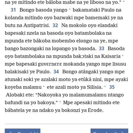
+
na ye mitindo ete báloba mabe na ye liboso na yo.”
+
31
Bongo basoda yango
bakamataki Paulo na
kolanda mitindo oyo bazwaki mpe bamemaki ye na
32
butu na Antipatrisi.
Na mokolo oyo elandaki
bapesaki nzela na basoda oyo batambolaka na
mpunda ete bákoba mobembo elongo na ye, mpe
33
bango bazongaki na lopango ya basoda.
Basoda
+
oyo batambolaka na mpunda bakɔtaki na Kaisaria
mpe bapesaki guvɛrnɛrɛ mokanda yango mpe lisusu
34
balakisaki ye Paulo.
Bongo atángaki yango mpe
atunaki soki ye azalaki moto ya etúká nini, mpe ayaki
+
+
35
koyeba malamu
ete azali moto ya Silisia.
Alobaki ete: “Nakoyoka yo malamumalamu ntango
+
bafundi na yo bakoya.”
Mpe apesaki mitindo ete
bábatela ye na ndako ya bokonzi ya Erode.