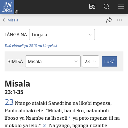
JW.ORG
Kokɔta
na
Tyá
Luká
BI
site
monɔkɔ
JW.ORG
ME
Misala
(fungolá
mosusu
fenɛtrɛ
TÁNGÁ NA
mosusu)
Talá ebimeli ya 2013 na Lingelesi
Mokapo
BIMISÁ
Mokanda
ya
Biblia
Misala
23:1-35
23
Ntango atalaki Sanedrina na likebi mpenza,
Paulo alobaki ete: “Mibali, bandeko, natamboli
+
liboso ya Nzambe na lisosoli
ya pɛto mpenza tii na
2
mokolo ya lelo.”
Na yango, nganga-nzambe