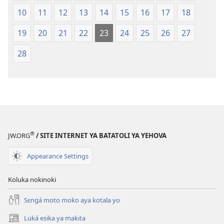
Edition)
10
11
12
13
14
15
16
17
18
19
20
21
22
23
24
25
26
27
28
®
JW.ORG
/ SITE INTERNET YA BATATOLI YA YEHOVA
Appearance Settings
Koluka nokinoki
Sɛngá moto moko aya kotala yo
Luká esika ya makita
(fungolá