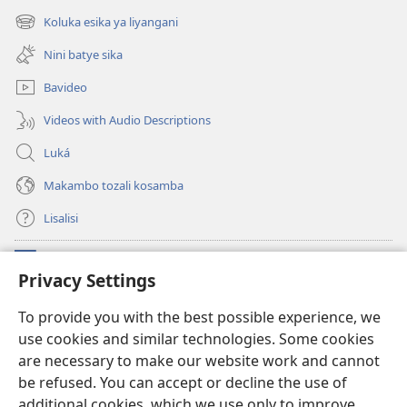
fenɛtrɛ
Koluka esika ya liyangani
(fungolá
mosusu)
fenɛtrɛ
Nini batye sika
mosusu)
Bavideo
Videos with Audio Descriptions
Luká
Makambo tozali kosamba
Lisalisi
Makabo
(fungolá
Privacy Settings
fenɛtrɛ
mosusu)
Watchtower Mikanda oyo ezali na Internet
To provide you with the best possible experience, we
(fungolá
use cookies and similar technologies. Some cookies
fenɛtrɛ
®
JW Hub
mosusu)
are necessary to make our website work and cannot
(fungolá
fenɛtrɛ
be refused. You can accept or decline the use of
®
Programɛ
JW Library
mosusu)
additional cookies, which we use only to improve