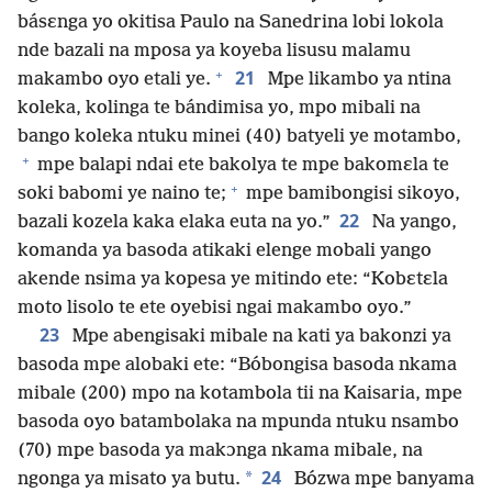
básɛnga yo okitisa Paulo na Sanedrina lobi lokola
nde bazali na mposa ya koyeba lisusu malamu
+
21
makambo oyo etali ye.
Mpe likambo ya ntina
koleka, kolinga te bándimisa yo, mpo mibali na
bango koleka ntuku minei (40) batyeli ye motambo,
+
mpe balapi ndai ete bakolya te mpe bakomɛla te
+
soki babomi ye naino te;
mpe bamibongisi sikoyo,
22
bazali kozela kaka elaka euta na yo.”
Na yango,
komanda ya basoda atikaki elenge mobali yango
akende nsima ya kopesa ye mitindo ete: “Kobɛtɛla
moto lisolo te ete oyebisi ngai makambo oyo.”
23
Mpe abengisaki mibale na kati ya bakonzi ya
basoda mpe alobaki ete: “Bóbongisa basoda nkama
mibale (200) mpo na kotambola tii na Kaisaria, mpe
basoda oyo batambolaka na mpunda ntuku nsambo
(70) mpe basoda ya makɔnga nkama mibale, na
24
*
ngonga ya misato ya butu.
Bózwa mpe banyama