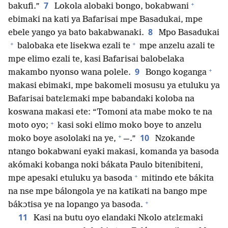
+
7
bakufi.”
Lokola alobaki bongo, bokabwani
ebimaki na kati ya Bafarisai mpe Basadukai, mpe
8
ebele yango ya bato bakabwanaki.
Mpo Basadukai
+
+
balobaka ete lisekwa ezali te
mpe anzelu azali te
mpe elimo ezali te, kasi Bafarisai balobelaka
+
9
makambo nyonso wana polele.
Bongo koganga
makasi ebimaki, mpe bakomeli mosusu ya etuluku ya
Bafarisai batɛlɛmaki mpe babandaki koloba na
koswana makasi ete: “Tomoni ata mabe moko te na
+
moto oyo;
kasi soki elimo moko boye to anzelu
+
10
moko boye asololaki na ye,
—.”
Nzokande
ntango bokabwani eyaki makasi, komanda ya basoda
akómaki kobanga noki bákata Paulo bitenibiteni,
+
mpe apesaki etuluku ya basoda
mitindo ete bákita
na nse mpe bálongola ye na katikati na bango mpe
+
bákɔtisa ye na lopango ya basoda.
11
Kasi na butu oyo elandaki Nkolo atɛlɛmaki