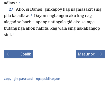
+
adlaw.”
27
Ako, si Daniel, ginkapoy kag nagmasakit sing
+
pila ka adlaw.
Dayon nagbangon ako kag nag-
+
alagad sa hari;
apang natingala gid ako sa mga
butang nga akon nakita, kag wala sing nakahangop
+
sini.
Ibalik
Masunod
Copyright para sa sini nga publikasyon