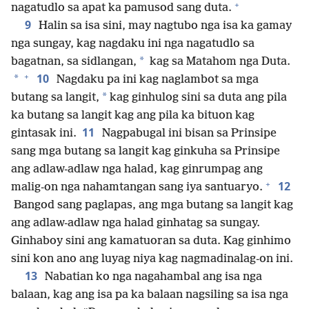
+
nagatudlo sa apat ka pamusod sang duta.
9
Halin sa isa sini, may nagtubo nga isa ka gamay
nga sungay, kag nagdaku ini nga nagatudlo sa
*
bagatnan, sa sidlangan,
kag sa Matahom nga Duta.
+
10
*
Nagdaku pa ini kag naglambot sa mga
*
butang sa langit,
kag ginhulog sini sa duta ang pila
ka butang sa langit kag ang pila ka bituon kag
11
gintasak ini.
Nagpabugal ini bisan sa Prinsipe
sang mga butang sa langit kag ginkuha sa Prinsipe
ang adlaw-adlaw nga halad, kag ginrumpag ang
+
12
malig-on nga nahamtangan sang iya santuaryo.
Bangod sang paglapas, ang mga butang sa langit kag
ang adlaw-adlaw nga halad ginhatag sa sungay.
Ginhaboy sini ang kamatuoran sa duta. Kag ginhimo
sini kon ano ang luyag niya kag nagmadinalag-on ini.
13
Nabatian ko nga nagahambal ang isa nga
balaan, kag ang isa pa ka balaan nagsiling sa isa nga