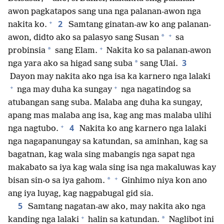
awon pagkatapos sang una nga palanan-awon nga
+
2
nakita ko.
Samtang ginatan-aw ko ang palanan-
+
*
awon, didto ako sa palasyo sang Susan
sa
+
*
probinsia
sang Elam.
Nakita ko sa palanan-awon
3
*
nga yara ako sa higad sang suba
sang Ulai.
Dayon may nakita ako nga isa ka karnero nga lalaki
+
+
nga may duha ka sungay
nga nagatindog sa
atubangan sang suba. Malaba ang duha ka sungay,
apang mas malaba ang isa, kag ang mas malaba ulihi
+
4
nga nagtubo.
Nakita ko ang karnero nga lalaki
nga nagapanungay sa katundan, sa aminhan, kag sa
bagatnan, kag wala sing mabangis nga sapat nga
makabato sa iya kag wala sing isa nga makaluwas kay
+
*
bisan sin-o sa iya gahom.
Ginhimo niya kon ano
ang iya luyag, kag nagpabugal gid sia.
5
Samtang nagatan-aw ako, may nakita ako nga
+
*
kanding nga lalaki
halin sa katundan.
Naglibot ini