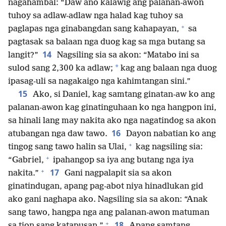
nagahambal: “Daw ano kalawig ang palanan-awon
tuhoy sa adlaw-adlaw nga halad kag tuhoy sa
+
paglapas nga ginabangdan sang kahapayan,
sa
pagtasak sa balaan nga duog kag sa mga butang sa
14
langit?”
Nagsiling sia sa akon: “Matabo ini sa
*
sulod sang 2,300 ka adlaw;
kag ang balaan nga duog
ipasag-uli sa nagakaigo nga kahimtangan sini.”
15
Ako, si Daniel, kag samtang ginatan-aw ko ang
palanan-awon kag ginatinguhaan ko nga hangpon ini,
sa hinali lang may nakita ako nga nagatindog sa akon
16
atubangan nga daw tawo.
Dayon nabatian ko ang
+
tingog sang tawo halin sa Ulai,
kag nagsiling sia:
+
“Gabriel,
ipahangop sa iya ang butang nga iya
+
17
nakita.”
Gani nagpalapit sia sa akon
ginatindugan, apang pag-abot niya hinadlukan gid
ako gani naghapa ako. Nagsiling sia sa akon: “Anak
sang tawo, hangpa nga ang palanan-awon matuman
+
18
sa tion sang katapusan.”
Apang samtang