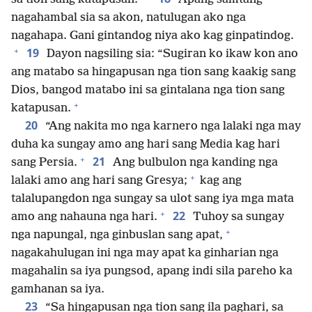
nagahambal sia sa akon, natulugan ako nga
nagahapa. Gani gintandog niya ako kag ginpatindog.
+
19
Dayon nagsiling sia: “Sugiran ko ikaw kon ano
ang matabo sa hingapusan nga tion sang kaakig sang
Dios, bangod matabo ini sa gintalana nga tion sang
+
katapusan.
20
“Ang nakita mo nga karnero nga lalaki nga may
duha ka sungay amo ang hari sang Media kag hari
+
21
sang Persia.
Ang bulbulon nga kanding nga
+
lalaki amo ang hari sang Gresya;
kag ang
talalupangdon nga sungay sa ulot sang iya mga mata
+
22
amo ang nahauna nga hari.
Tuhoy sa sungay
+
nga napungal, nga ginbuslan sang apat,
nagakahulugan ini nga may apat ka ginharian nga
magahalin sa iya pungsod, apang indi sila pareho ka
gamhanan sa iya.
23
“Sa hingapusan nga tion sang ila paghari, sa