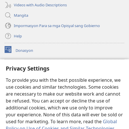
Videos with Audio Descriptions
Mangita
Impormasyon Para sa mga Opisyal sang Gobierno
Help
Donasyon
(opens
new
window)
Watchtower ONLINE LIBRARY™
Privacy Settings
(opens
new
®
JW Hub
To provide you with the best possible experience, we
window)
(opens
use cookies and similar technologies. Some cookies
new
JW Library
window)
are necessary to make our website work and cannot
be refused. You can accept or decline the use of
Watchtower Library
additional cookies, which we use only to improve
your experience. None of this data will ever be sold or
used for marketing. To learn more, read the
Global
Policy on Use of Cookies and Similar Technologies
.