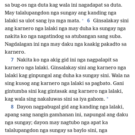
sa bug-os nga duta kag wala ini nagadapat sa duta.
May talalupangdon nga sungay ang kanding nga
+
6
lalaki sa ulot sang iya mga mata.
Ginsalakay sini
ang karnero nga lalaki nga may duha ka sungay nga
nakita ko nga nagatindog sa atubangan sang suba.
Nagdalagan ini nga may daku nga kaakig pakadto sa
karnero.
7
Nakita ko nga akig gid ini nga nagpalapit sa
karnero nga lalaki. Ginsalakay sini ang karnero nga
lalaki kag ginpungal ang duha ka sungay sini. Wala na
sing kusog ang karnero nga lalaki sa pagbato. Gani
gintumba sini kag gintasak ang karnero nga lalaki,
*
kag wala sing nakaluwas sini sa iya gahom.
8
Dayon nagpabugal gid ang kanding nga lalaki,
apang sang nangin gamhanan ini, napungal ang daku
nga sungay; dayon may nagtubo nga apat ka
talalupangdon nga sungay sa baylo sini, nga