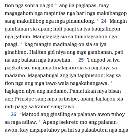
*
tion nga sobra na gid
ang ila paglapas, may
magagahom nga mapintas nga hari nga makahangop
24
*
sang makalilibog nga mga pinamulong.
Mangin
gamhanan sia apang indi paagi sa iya kaugalingon
nga gahom. Manglaglag sia sa tumalagsahon nga
*
paagi,
kag mangin madinalag-on sia sa iya
ginahimo. Halitan gid niya ang mga gamhanan, pati
+
25
na ang balaan nga katawhan.
Tungod sa iya
pagkatuso, magamadinalag-on sia sa pagdaya sa
madamo. Magapabugal ang iya tagipusuon; kag sa
*
tion nga ang mga tawo wala nagakahangawa,
laglagon niya ang madamo. Pamatukan niya bisan
ang Prinsipe sang mga prinsipe, apang laglagon sia
indi paagi sa kamot sang tawo.
26
“Matuod ang ginsiling sa palanan-awon tuhoy
*
sa mga adlaw.
Apang isekreto mo ang palanan-
awon, kay nagapatuhoy pa ini sa palaabuton nga mga