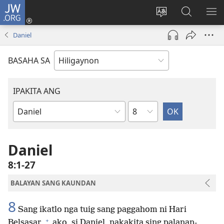
JW.ORG
Mag-
log
Islan
Mangita
IPA
In
ang
sa
AN
Daniel
(opens
lenguahe
JW.ORG
ME
new
sang
BASAHA SA
window)
site
IPAKITA ANG
Kapitulo
Libro
sang
Biblia
Daniel
8:1-27
BALAYAN SANG KAUNDAN
8
Sang ikatlo nga tuig sang paggahom ni Hari
+
Belsasar,
ako, si Daniel, nakakita sing palanan-