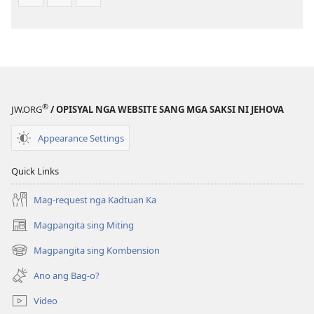
Balaan
nga
nga
Kasulatan
Kasulatan
(2014 nga
(2014 nga
Edisyon)
Edisyon)
®
JW.ORG
/ OPISYAL NGA WEBSITE SANG MGA SAKSI NI JEHOVA
Appearance Settings
Quick Links
Mag-request nga Kadtuan Ka
Magpangita sing Miting
(opens
new
Magpangita sing Kombension
(opens
window)
new
Ano ang Bag-o?
window)
Video