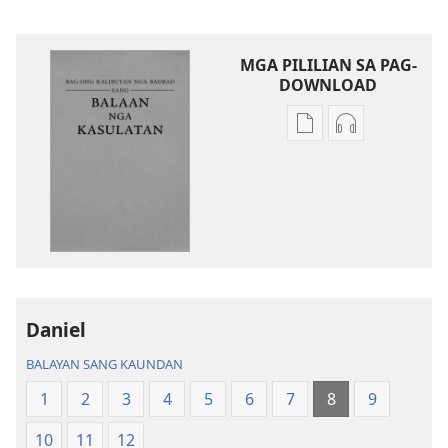
MGA PILILIAN SA PAG-
DOWNLOAD
Mga
Mga
opsyon
opsyon
sa
sa
pag-
pag-
download
download
sang
sang
mga
audio
publikasyon
Bag-
Bag-
ong
Daniel
ong
Kalibutan
BALAYAN SANG KAUNDAN
Kalibutan
nga
nga
Badbad
1
2
3
4
5
6
7
8
9
Badbad
sang
10
11
12
sang
Balaan