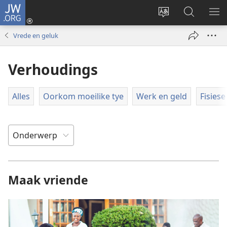
JW.ORG
Meld
aan
Verander
Soek
VE
(maak
taal
op
KIE
Vrede en geluk
nuwe
van
JW.ORG
venster
webwerf
Verhoudings
oop)
Alles
Oorkom moeilike tye
Werk en geld
Fisies
Maak vriende