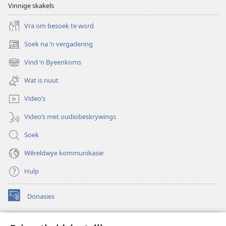
Vinnige skakels
Vra om besoek te word
Soek na ’n vergadering
(maak
nuwe
Vind ’n Byeenkoms
(maak
venster
nuwe
oop)
Wat is nuut
venster
oop)
Video’s
Video’s met oudiobeskrywings
Soek
Wêreldwye kommunikasie
Hulp
Donasies
(maak
nuwe
venster
Wagtoring – AANLYN BIBLIOTEEK