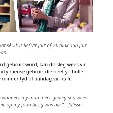
sê ‘Ek is lief vir jou’ of ‘Ek dink aan jou’,
han.
d gebruik word, kan dit sleg wees vir
arty mense gebruik die heeltyd hulle
e minder tyd of aandag vir hulle
tye wanneer my man meer geneig sou wees
ie op my foon besig was nie.” – Julissa.