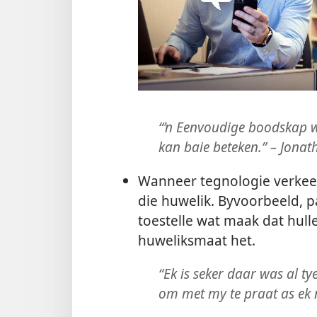
“’n Eenvoudige boodskap wat 
kan baie beteken.” – Jonat
Wanneer tegnologie verkeer
die huwelik. Byvoorbeeld, p
toestelle wat maak dat hull
huweliksmaat het.
“Ek is seker daar was al 
om met my te praat as ek n