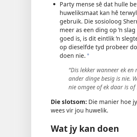
Party mense sê dat hulle be
huweliksmaat kan hê terwyl h
gebruik. Die sosioloog Sher
meer as een ding op ’n slag
goed is, is dit eintlik ’n sl
op dieselfde tyd probeer do
doen nie.
a
“Dis lekker wanneer ek en
ander dinge besig is nie. W
nie omgee of ek daar is of 
Die slotsom:
Die manier hoe jy
wees vir jou huwelik.
Wat jy kan doen