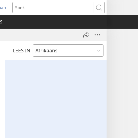
aan
ak
Soek
we
S
ster
)
LEES IN