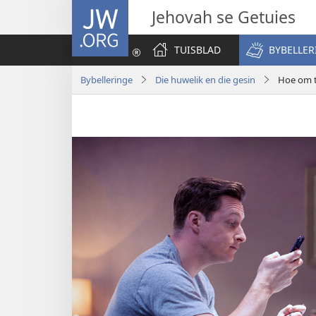
JW.ORG
Jehovah se Getuies
TUISBLAD
BYBELLER
Bybelleringe
Die huwelik en die gesin
Hoe om t