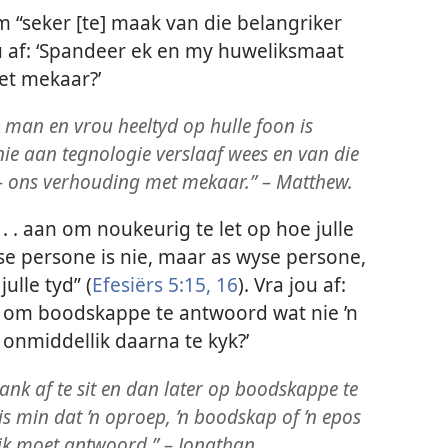
 “seker [te] maak van die belangriker
ou af: ‘Spandeer ek en my huweliksmaat
et mekaar?’
n man en vrou heeltyd op hulle foon is
nie aan tegnologie verslaaf wees en van die
 – ons verhouding met mekaar.” –
Matthew.
 . . aan om noukeurig te let op hoe julle
yse persone is nie, maar as wyse persone,
ulle tyd” (
Efesiërs 5:15, 16
). Vra jou af:
sit om boodskappe te antwoord wat nie ’n
 onmiddellik daarna te kyk?’
ank af te sit en dan later op boodskappe te
s min dat ’n oproep, ’n boodskap of ’n epos
lik moet antwoord.” – Jonathan.