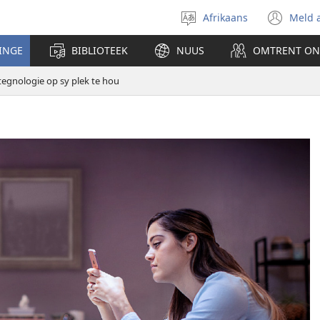
Afrikaans
Meld 
Kies
(ma
taal
nu
INGE
BIBLIOTEEK
NUUS
OMTRENT ON
ven
oop
egnologie op sy plek te hou