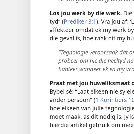
Los jou werk by die werk.
Die 
tyd” (
Prediker 3:1
). Vra jou af:
affekteer omdat ek my werk by 
die geval is, hoe raak dit my h
“Tegnologie veroorsaak dat o
probeer om nie die heeltyd na 
hanteer wanneer ek en my vro
Praat met jou huweliksmaat o
Bybel sê: “Laat elkeen nie sy e
ander persoon” (
1 Korintiërs 1
hoe elkeen van julle tegnologi
moet maak, as dit nodig is. Jy 
hierdie artikel gebruik om mee