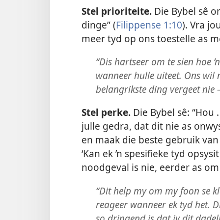
Stel prioriteite.
Die Bybel sê om
dinge” (
Filippense 1:10
). Vra j
meer tyd op ons toestelle as m
“Dis hartseer om te sien hoe ’
wanneer hulle uiteet. Ons wil 
belangrikste ding vergeet nie
Stel perke.
Die Bybel sê: “Hou .
julle gedra, dat dit nie as onw
en maak die beste gebruik van j
‘Kan ek ’n spesifieke tyd opsy
noodgeval is nie, eerder as om
“Dit help my om my foon se kl
reageer wanneer ek tyd het. Di
so dringend is dat jy dit dade