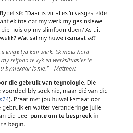
Bybel sê: “Daar is vir alles ’n vasgestelde
 ‘Laat ek toe dat my werk my gesinslewe
die huis op my slimfoon doen? As dit
uwelik? Wat sal my huweliksmaat sê?’
ns enige tyd kan werk. Ek moes hard
my selfoon te kyk en werksituasies te
u bymekaar is nie.” – Matthew.
or die gebruik van tegnologie.
Die
ie voordeel bly soek nie, maar dié van die
0:24
). Praat met jou huweliksmaat oor
e gebruik en watter veranderinge julle
kan die deel
punte om te bespreek
in
 te begin.