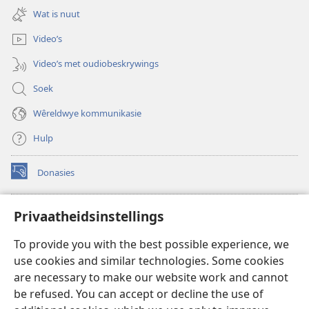
nuwe
oop)
Wat is nuut
venster
oop)
Video’s
Video’s met oudiobeskrywings
Soek
Wêreldwye kommunikasie
Hulp
Donasies
(maak
nuwe
venster
Wagtoring – AANLYN BIBLIOTEEK
Privaatheidsinstellings
(maak
oop)
nuwe
®
JW Hub
To provide you with the best possible experience, we
venster
(maak
oop)
use cookies and similar technologies. Some cookies
nuwe
®
JW Library
venster
are necessary to make our website work and cannot
oop)
be refused. You can accept or decline the use of
Watchtower Library