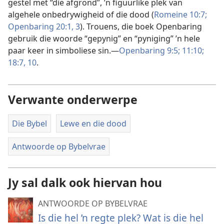
gestel met “die afgrond”, ’n figuurlike plek van
algehele onbedrywigheid of die dood (
Romeine 10:7;
Openbaring 20:1,
3
). Trouens, die boek Openbaring
gebruik die woorde “gepynig” en “pyniging” ’n hele
paar keer in simboliese sin.—
Openbaring 9:5;
11:10;
18:7,
10
.
Verwante onderwerpe
Die Bybel
Lewe en die dood
Antwoorde op Bybelvrae
Jy sal dalk ook hiervan hou
ANTWOORDE OP BYBELVRAE
Is die hel ’n regte plek? Wat is die hel