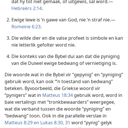
dat hy tot niet gemaak, of uitgewis, sal word.—
Hebreërs 2:14
.
Ewige lewe is ’n gawe van God, nie ’n straf nie.—
Romeine 6:23
.
Die wilde dier en die valse profeet is simbole en kan
nie letterlik gefolter word nie.
Die konteks van die Bybel dui aan dat die pyniging
van die Duiwel ewige bedwang of vernietiging is.
Die woorde wat in die Bybel vir “gepynig” en “pyniging”
gebruik word, kan ook “’n toestand van bedwang”
beteken. Byvoorbeeld, die Griekse woord vir
“pynigers” wat in
Matteus 18:34
gebruik word, word in
baie vertalings met “tronkbewaarders” weergegee,
wat die verband tussen die woorde “pyniging” en
“bedwang” toon. Ook in die parallelle verslae in
Matteus 8:29 en
Lukas 8:30, 31
word “pynig” gelyk