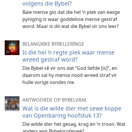
volgens die Bybel?
Baie mense glo dat die hel ’n plek van ewige
pyniging is waar goddelose mense gestraf
word. Maar is dit wat die Bybel vir ons leer?
BELANGRIKE BYBELLERINGE
Is die hel ’n regte plek waar mense
wreed gestraf word?
Die Bybel sê vir ons dat “God liefde [is]”, en
daarom sal hy mense nooit wreed straf vir
hulle vorige sondes nie.
ANTWOORDE OP BYBELVRAE
Wat is die wilde dier met sewe koppe
van Openbaring hoofstuk 13?
Die wilde dier het gesag, krag en ’n troon. Wat
anders wys Bybelprofesieë?