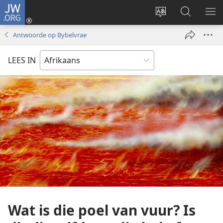
JW.ORG
Meld
aan
Verander
Soek
VE
(maak
taal
op
KIE
Antwoorde op Bybelvrae
nuwe
van
JW.ORG
venster
webwerf
LEES IN
oop)
Wat is die poel van vuur? Is