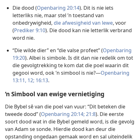
Die dood (
Openbaring 20:14
). Dit is nie iets
letterliks nie, maar stel ’n toestand van
onbedrywigheid,
die afwesigheid van lewe
, voor
(
Prediker 9:10
). Die dood kan nie letterlik verbrand
word nie.
“Die wilde dier” en “die valse profeet” (
Openbaring
19:20
). Albei is simbole. Is dit dan nie redelik om tot
die gevolgtrekking te kom dat die poel waarin dit
gegooi word, ook ’n simbool is nie?—
Openbaring
13:11, 12;
16:13
.
’n Simbool van ewige vernietiging
Die Bybel sê van die poel van vuur: “Dit beteken die
tweede dood” (
Openbaring 20:14;
21:8
). Die eerste
soort dood wat in die Bybel gemeld word, is die gevolg
van Adam se sonde. Hierdie dood kan deur die
opstanding ongedaan gemaak word en sal uiteindelik