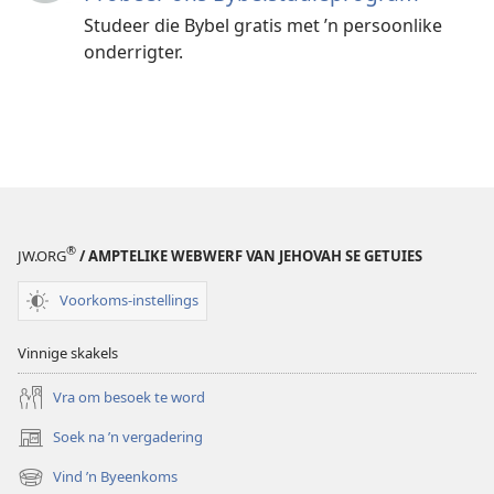
Studeer die Bybel gratis met ’n persoonlike
onderrigter.
®
JW.ORG
/ AMPTELIKE WEBWERF VAN JEHOVAH SE GETUIES
Voorkoms-instellings
Vinnige skakels
Vra om besoek te word
Soek na ’n vergadering
(maak
nuwe
Vind ’n Byeenkoms
(maak
venster