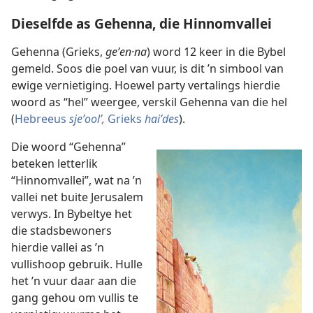
Dieselfde as Gehenna, die Hinnomvallei
Gehenna (Grieks,
geʹen·na
) word 12 keer in die Bybel
gemeld. Soos die poel van vuur, is dit ’n simbool van
ewige vernietiging. Hoewel party vertalings hierdie
woord as “hel” weergee, verskil Gehenna van die hel
(
Hebreeus
sjeʼoolʹ,
Grieks
haiʹdes
).
Die woord “Gehenna”
beteken letterlik
“Hinnomvallei”, wat na ’n
vallei net buite Jerusalem
verwys. In Bybeltye het
die stadsbewoners
hierdie vallei as ’n
vullishoop gebruik. Hulle
het ’n vuur daar aan die
gang gehou om vullis te