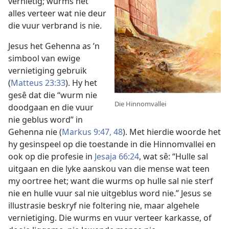
vernietig; wurms het
alles verteer wat nie deur
die vuur verbrand is nie.
Jesus het Gehenna as ’n
simbool van ewige
vernietiging gebruik
(
Matteus 23:33
). Hy het
gesê dat die “wurm nie
Die Hinnomvallei
doodgaan en die vuur
nie geblus word” in
Gehenna nie (
Markus 9:47, 48
). Met hierdie woorde het
hy gesinspeel op die toestande in die Hinnomvallei en
ook op die profesie in
Jesaja 66:24
, wat sê: “Hulle sal
uitgaan en die lyke aanskou van die mense wat teen
my oortree het; want die wurms op hulle sal nie sterf
nie en hulle vuur sal nie uitgeblus word nie.” Jesus se
illustrasie beskryf nie foltering nie, maar algehele
vernietiging. Die wurms en vuur verteer karkasse, of