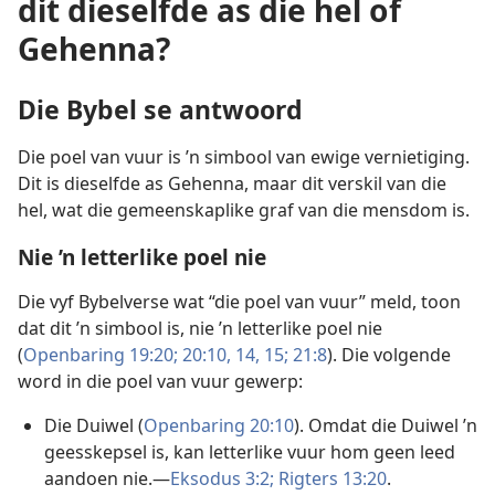
dit dieselfde as die hel of
Gehenna?
Die Bybel se antwoord
Die poel van vuur is ’n simbool van ewige vernietiging.
Dit is dieselfde as Gehenna, maar dit verskil van die
hel, wat die gemeenskaplike graf van die mensdom is.
Nie ’n letterlike poel nie
Die vyf Bybelverse wat “die poel van vuur” meld, toon
dat dit ’n simbool is, nie ’n letterlike poel nie
(
Openbaring 19:20;
20:10,
14, 15;
21:8
). Die volgende
word in die poel van vuur gewerp:
Die Duiwel (
Openbaring 20:10
). Omdat die Duiwel ’n
geesskepsel is, kan letterlike vuur hom geen leed
aandoen nie.—
Eksodus 3:2;
Rigters 13:20
.