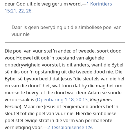
deur God uit die weg geruim word.—
1 Korintiërs
15:21, 22,
26
.
Daar is geen bevryding uit die simboliese poel van
vuur nie
Die poel van vuur stel ’n ander, of tweede, soort dood
voor. Hoewel dit ook ’n toestand van algehele
onbedrywigheid voorstel, is dit anders, want die Bybel
sê niks oor ’n opstanding uit die tweede dood nie. Die
Bybel sê byvoorbeeld dat Jesus “die sleutels van die hel
en van die dood” het, wat toon dat hy die mag het om
mense te bevry uit die dood wat deur Adam se sonde
veroorsaak is (
Openbaring 1:18;
20:13
,
King James
Version
). Maar nie Jesus of enigiemand anders het ’n
sleutel tot die poel van vuur nie. Hierdie simboliese
poel stel ewige straf in die vorm van permanente
vernietiging voor.—
2 Tessalonisense 1:9
.