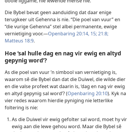
dooie liggame, nie lewende mense nie.
Die Bybel bevat geen aanduiding dat daar enige
terugkeer uit Gehenna is nie. “Die poel van vuur” en
“die vurige Gehenna” stel albei permanente, ewige
vernietiging voor.—
Openbaring 20:14, 15;
21:8;
Matteus 18:9
.
Hoe ‘sal hulle dag en nag vir ewig en altyd
gepynig word’?
As die poel van vuur ’n simbool van vernietiging is,
waarom sê die Bybel dan dat die Duiwel, die wilde dier
en die valse profeet wat daarin is, ‘dag en nag vir ewig
en altyd gepynig sal word’? (
Openbaring 20:10
). Kyk na
vier redes waarom hierdie pyniging nie letterlike
foltering is nie:
As die Duiwel vir ewig gefolter sal word, moet hy vir
ewig aan die lewe gehou word. Maar die Bybel sê