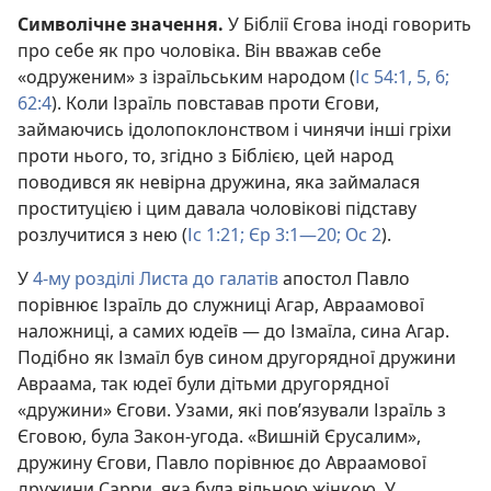
Символічне значення.
У Біблії Єгова іноді говорить
про себе як про чоловіка. Він вважав себе
«одруженим» з ізраїльським народом (
Іс 54:1,
5, 6;
62:4
). Коли Ізраїль повставав проти Єгови,
займаючись ідолопоклонством і чинячи інші гріхи
проти нього, то, згідно з Біблією, цей народ
поводився як невірна дружина, яка займалася
проституцією і цим давала чоловікові підставу
розлучитися з нею (
Іс 1:21;
Єр 3:1—20;
Ос 2
).
У
4-му розділі Листа до галатів
апостол Павло
порівнює Ізраїль до служниці Агар, Авраамової
наложниці, а самих юдеїв — до Ізмаїла, сина Агар.
Подібно як Ізмаїл був сином другорядної дружини
Авраама, так юдеї були дітьми другорядної
«дружини» Єгови. Узами, які пов’язували Ізраїль з
Єговою, була Закон-угода. «Вишній Єрусалим»,
дружину Єгови, Павло порівнює до Авраамової
дружини Сарри, яка була вільною жінкою. У