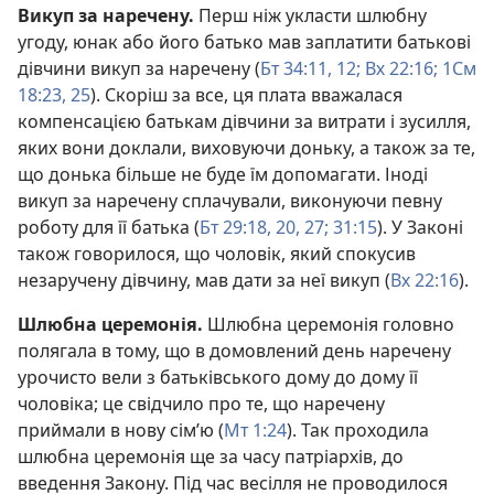
Викуп за наречену.
Перш ніж укласти шлюбну
угоду, юнак або його батько мав заплатити батькові
дівчини викуп за наречену (
Бт 34:11, 12;
Вх 22:16;
1См
18:23,
25
). Скоріш за все, ця плата вважалася
компенсацією батькам дівчини за витрати і зусилля,
яких вони доклали, виховуючи доньку, а також за те,
що донька більше не буде їм допомагати. Іноді
викуп за наречену сплачували, виконуючи певну
роботу для її батька (
Бт 29:18,
20,
27;
31:15
). У Законі
також говорилося, що чоловік, який спокусив
незаручену дівчину, мав дати за неї викуп (
Вх 22:16
).
Шлюбна церемонія.
Шлюбна церемонія головно
полягала в тому, що в домовлений день наречену
урочисто вели з батьківського дому до дому її
чоловіка; це свідчило про те, що наречену
приймали в нову сім’ю (
Мт 1:24
). Так проходила
шлюбна церемонія ще за часу патріархів, до
введення Закону. Під час весілля не проводилося