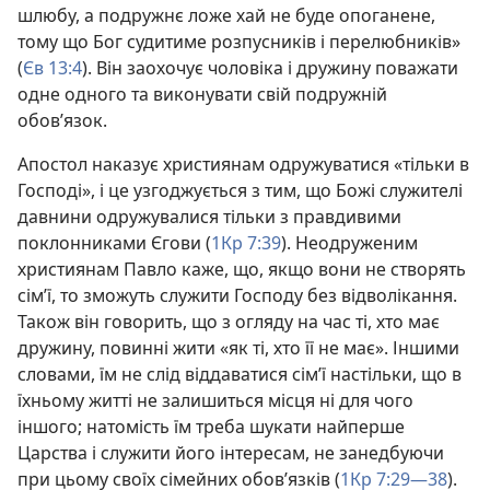
шлюбу, а подружнє ложе хай не буде опоганене,
тому що Бог судитиме розпусників і перелюбників»
(
Єв 13:4
). Він заохочує чоловіка і дружину поважати
одне одного та виконувати свій подружній
обов’язок.
Апостол наказує християнам одружуватися «тільки в
Господі», і це узгоджується з тим, що Божі служителі
давнини одружувалися тільки з правдивими
поклонниками Єгови (
1Кр 7:39
). Неодруженим
християнам Павло каже, що, якщо вони не створять
сім’ї, то зможуть служити Господу без відволікання.
Також він говорить, що з огляду на час ті, хто має
дружину, повинні жити «як ті, хто її не має». Іншими
словами, їм не слід віддаватися сім’ї настільки, що в
їхньому житті не залишиться місця ні для чого
іншого; натомість їм треба шукати найперше
Царства і служити його інтересам, не занедбуючи
при цьому своїх сімейних обов’язків (
1Кр 7:29—38
).