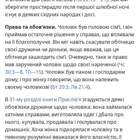
зберігати простирадло після першої шлюбної ночі
існує в деяких східних народах і досі.
Права та обов’язки.
Чоловік був головою сім’ї, і він
приймав остаточне рішення у справах, що впливали
на її благополуччя. Він міг навіть скасувати обітницю
своєї дружини чи доньки, якщо вважав, що ця
обітниця зашкодить сім’ї. Очевидно, таке ж право
мав заручений чоловік щодо своєї нареченої (
Чс
30:3—8,
10—15
). Чоловік був паном і господарем
дому, і про жінку говорили, що вона належить
своєму чоловікові (
Бт 20:3;
Лв 21:4
).
В
31-му розділі книги Прислів’я
згадуються деякі
обов’язки дружини щодо чоловіка: вона займалася
хатніми справами, виготовляла одяг і дбала про
нього, купувала, продавала і піклувалася про
домашніх. Хоча жінка підкорялася чоловіку та в
певному розумінні вважалася його власністю, її