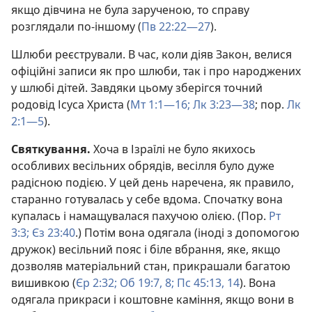
якщо дівчина не була зарученою, то справу
розглядали по-іншому (
Пв 22:22—27
).
Шлюби реєстрували. В час, коли діяв Закон, велися
офіційні записи як про шлюби, так і про народжених
у шлюбі дітей. Завдяки цьому зберігся точний
родовід Ісуса Христа (
Мт 1:1—16;
Лк 3:23—38
; пор.
Лк
2:1—5
).
Святкування.
Хоча в Ізраїлі не було якихось
особливих весільних обрядів, весілля було дуже
радісною подією. У цей день наречена, як правило,
старанно готувалась у себе вдома. Спочатку вона
купалась і намащувалася пахучою олією. (Пор.
Рт
3:3;
Єз 23:40
.) Потім вона одягала (іноді з допомогою
дружок) весільний пояс і біле вбрання, яке, якщо
дозволяв матеріальний стан, прикрашали багатою
вишивкою (
Єр 2:32;
Об 19:7, 8;
Пс 45:13, 14
). Вона
одягала прикраси і коштовне каміння, якщо вони в