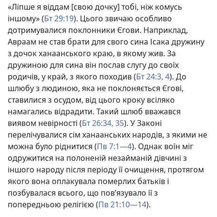
«Ліпше я віддам [свою дочку] тобі, ніж комусь
іншому» (
Бт 29:19
). Цього звичаю особливо
дотримувалися поклонники Єгови. Наприклад,
Авраам не став брати для свого сина Ісака дружину
з дочок ханаанського краю, в якому жив. За
дружиною для сина він послав слугу до своїх
родичів, у край, з якого походив (
Бт 24:3, 4
). До
шлюбу з людиною, яка не поклоняється Єгові,
ставилися з осудом, від цього кроку всіляко
намагались відрадити. Такий шлюб вважався
виявом невірності (
Бт 26:34, 35
). У Законі
перелічувалися сім ханаанських народів, з якими не
можна було ріднитися (
Пв 7:1—4
). Однак воїн міг
одружитися на полоненій незайманій дівчині з
іншого народу після періоду її очищення, протягом
якого вона оплакувала померлих батьків і
позбувалася всього, що пов’язувало її з
попередньою релігією (
Пв 21:10—14
).