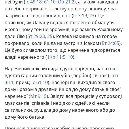
неї були (
Іс 49:18;
61:10;
Об 21:2
), а також накидала
на себе покривало — легку прозору тканину, яка
закривала її від голови до ніг (
Іс 3:19,
23
). Це
пояснює, як Лавану вдалося так легко обманути
Якова і чому той не зрозумів, що замість Рахілі йому
дали Лію (
Бт 29:23,
25
). Ревека накинула на голову
покривало, коли йшла на зустріч з Ісаком (
Бт 24:65
).
Це було символом того, що наречена підкоряється
владі нареченого (
1Кр 11:5,
10
).
Наречений теж виглядав дуже нарядно, часто він
вдягав гарний головний убір (тюрбан) і вінок (
Псн
3:11
, прим.;
Іс 61:10
). Ввечері він виходив зі свого
дому і разом з друзями йшов до дому батьків своєї
нареченої (
Мт 9:15
). Звідти вся процесія у супроводі
музикантів, співаків і нерідко людей, які несли
світильники, рушала до дому нареченого або до
дому його батька.
Процесія привертала неабияку увагу перехожих.