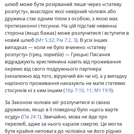
шлюб може бути розірваний лише через «статеву
розпусту», внаслідок якої невірний чоловік або
дружина стає одним тілом з особою, з якою має
протизаконні стосунки. На цій підставі невинна
сторона (якщо бажає) може розлучитися і вступити в
новий шлюб (
Мт 5:32;
Рм 7:2, 3
). В усіх інших
випадках — коли не було вчинено «статеву
розпусту» (грец.
порне́йа
) — Грецькі Писання
відраджують християнина навіть від проживання
окремо від свого подружнього партнера
(незалежно від того, віруючий він чи ні), а у випадку
нарізного проживання наказують не мати статевих
стосунків ні з ким іншим (
1Кр 7:10, 11;
Мт 19:9
).
За Законом чоловік міг розлучитися зі своєю
дружиною, якщо в її поведінці було «щось варте
осуду» (
Пв 24:1
). Звичайно, мова не йде про
перелюб, адже за нього карали смертю. Це могла
бути крайня неповага до чоловіка чи його рідних