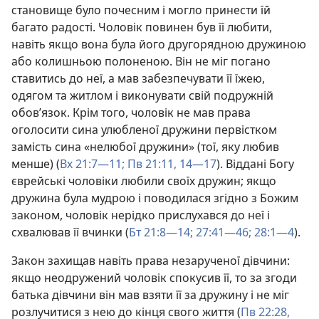
становище було почесним і могло принести їй
багато радості. Чоловік повинен був її любити,
навіть якщо вона була його другорядною дружиною
або колишньою полоненою. Він не міг погано
ставитись до неї, а мав забезпечувати її їжею,
одягом та житлом і виконувати свій подружній
обов’язок. Крім того, чоловік не мав права
оголосити сина улюбленої дружини первістком
замість сина «нелюбої дружини» (тої, яку любив
менше) (
Вх 21:7—11;
Пв 21:11,
14—17
). Віддані Богу
єврейські чоловіки любили своїх дружин; якщо
дружина була мудрою і поводилася згідно з Божим
законом, чоловік нерідко прислухався до неї і
схвалював її вчинки (
Бт 21:8—14;
27:41—46;
28:1—4
).
Закон захищав навіть права незарученої дівчини:
якщо неодружений чоловік спокусив її, то за згоди
батька дівчини він мав взяти її за дружину і не міг
розлучитися з нею до кінця свого життя (
Пв 22:28,