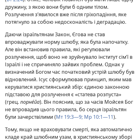
дружину, з якою вони були б одним тілом.
Розлучення з’явилося вже після гріхопадіння, яке
потягнуло за собою недосконалість і деградацію.
Даючи ізраїльтянам Закон, Єгова не став
впроваджувати норму шлюбу, яка була напочатку.
Але він встановив правила, які регулювали
розлучення, щоб воно не зруйнувало інститут сім’ї в
Ізраїлі і не спричиняло зайвих проблем. Однак у
визначений Богом час початковий устрій шлюбу був
відновлений. Ісус сформулював принцип, яким мав
керуватися християнський збір: єдиною законною
підставою для розлучення є «статева розпуста»
(грец.
порне́йа
). Він пояснив, що за часів Мойсея Бог
не впровадив цього правила, бо серця ізраїльтян
були зачерствілими (
Мт 19:3—9;
Мр 10:1—11
).
Тому, якщо не враховувати смерті, яка автоматично
кладе край шлюбним узам, в християнському зборі