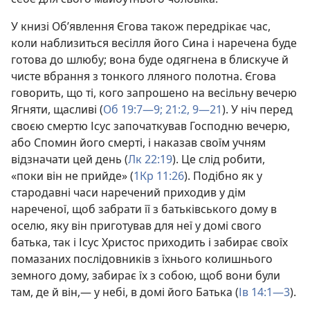
У книзі Об’явлення Єгова також передрікає час,
коли наблизиться весілля його Сина і наречена буде
готова до шлюбу; вона буде одягнена в блискуче й
чисте вбрання з тонкого лляного полотна. Єгова
говорить, що ті, кого запрошено на весільну вечерю
Ягняти, щасливі (
Об 19:7—9;
21:2,
9—21
). У ніч перед
своєю смертю Ісус започаткував Господню вечерю,
або Спомин його смерті, і наказав своїм учням
відзначати цей день (
Лк 22:19
). Це слід робити,
«поки він не прийде» (
1Кр 11:26
). Подібно як у
стародавні часи наречений приходив у дім
нареченої, щоб забрати її з батьківського дому в
оселю, яку він приготував для неї у домі свого
батька, так і Ісус Христос приходить і забирає своїх
помазаних послідовників з їхнього колишнього
земного дому, забирає їх з собою, щоб вони були
там, де й він,— у небі, в домі його Батька (
Ів 14:1—3
).