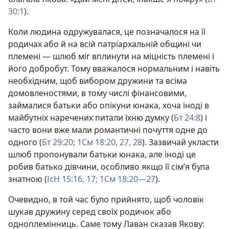
30:1
).
Коли людина одружувалася, це позначалося на її
родичах або й на всій патріархальній общині чи
племені — шлюб міг вплинути на міцність племені і
його добробут. Тому вважалося нормальним і навіть
необхідним, щоб вибором дружини та всіма
домовленостями, в тому числі фінансовими,
займалися батьки або опікуни юнака, хоча іноді в
майбутніх наречених питали їхню думку (
Бт 24:8
) і
часто вони вже мали романтичні почуття одне до
одного (
Бт 29:20;
1См 18:20,
27, 28
). Зазвичай укласти
шлюб пропонували батьки юнака, але іноді це
робив батько дівчини, особливо якщо її сім’я була
знатною (
ІсН 15:16, 17;
1См 18:20—27
).
Очевидно, в той час було прийнято, щоб чоловік
шукав дружину серед своїх родичок або
одноплемінниць. Саме тому Лаван сказав Якову: