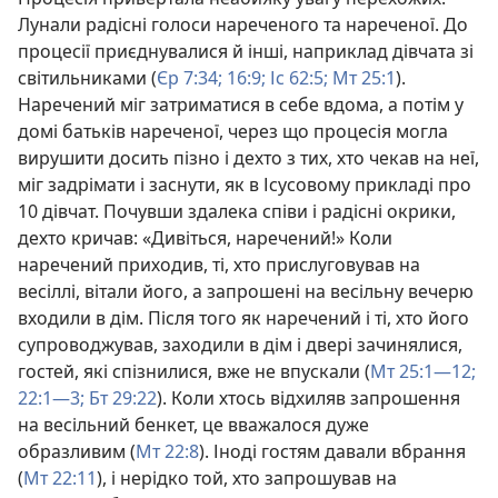
Лунали радісні голоси нареченого та нареченої. До
процесії приєднувалися й інші, наприклад дівчата зі
світильниками (
Єр 7:34;
16:9;
Іс 62:5;
Мт 25:1
).
Наречений міг затриматися в себе вдома, а потім у
домі батьків нареченої, через що процесія могла
вирушити досить пізно і дехто з тих, хто чекав на неї,
міг задрімати і заснути, як в Ісусовому прикладі про
10 дівчат. Почувши здалека співи і радісні окрики,
дехто кричав: «Дивіться, наречений!» Коли
наречений приходив, ті, хто прислуговував на
весіллі, вітали його, а запрошені на весільну вечерю
входили в дім. Після того як наречений і ті, хто його
супроводжував, заходили в дім і двері зачинялися,
гостей, які спізнилися, вже не впускали (
Мт 25:1—12;
22:1—3;
Бт 29:22
). Коли хтось відхиляв запрошення
на весільний бенкет, це вважалося дуже
образливим (
Мт 22:8
). Іноді гостям давали вбрання
(
Мт 22:11
), і нерідко той, хто запрошував на