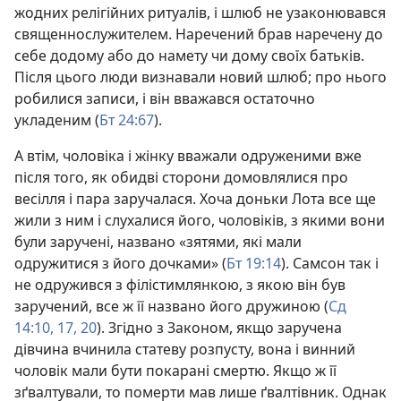
жодних релігійних ритуалів, і шлюб не узаконювався
священнослужителем. Наречений брав наречену до
себе додому або до намету чи дому своїх батьків.
Після цього люди визнавали новий шлюб; про нього
робилися записи, і він вважався остаточно
укладеним (
Бт 24:67
).
А втім, чоловіка і жінку вважали одруженими вже
після того, як обидві сторони домовлялися про
весілля і пара заручалася. Хоча доньки Лота все ще
жили з ним і слухалися його, чоловіків, з якими вони
були заручені, названо «зятями, які мали
одружитися з його дочками» (
Бт 19:14
). Самсон так і
не одружився з філістимлянкою, з якою він був
заручений, все ж її названо його дружиною (
Сд
14:10,
17,
20
). Згідно з Законом, якщо заручена
дівчина вчинила статеву розпусту, вона і винний
чоловік мали бути покарані смертю. Якщо ж її
зґвалтували, то померти мав лише ґвалтівник. Однак