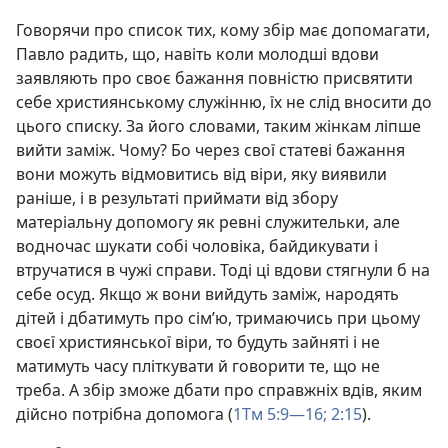
Говорячи про список тих, кому збір має допомагати,
Павло радить, що, навіть коли молодші вдови
заявляють про своє бажання повністю присвятити
себе християнському служінню, їх не слід вносити до
цього списку. За його словами, таким жінкам ліпше
вийти заміж. Чому? Бо через свої статеві бажання
вони можуть відмовитись від віри, яку виявили
раніше, і в результаті приймати від збору
матеріальну допомогу як ревні служительки, але
водночас шукати собі чоловіка, байдикувати і
втручатися в чужі справи. Тоді ці вдови стягнули б на
себе осуд. Якщо ж вони вийдуть заміж, народять
дітей і дбатимуть про сім’ю, тримаючись при цьому
своєї християнської віри, то будуть зайняті і не
матимуть часу пліткувати й говорити те, що не
треба. А збір зможе дбати про справжніх вдів, яким
дійсно потрібна допомога (
1Тм 5:9—16;
2:15
).