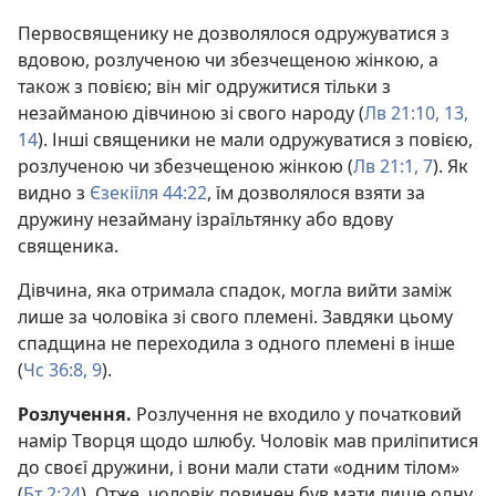
Первосвященику не дозволялося одружуватися з
вдовою, розлученою чи збезчещеною жінкою, а
також з повією; він міг одружитися тільки з
незайманою дівчиною зі свого народу (
Лв 21:10,
13,
14
). Інші священики не мали одружуватися з повією,
розлученою чи збезчещеною жінкою (
Лв 21:1,
7
). Як
видно з
Єзекіїля 44:22
, їм дозволялося взяти за
дружину незайману ізраїльтянку або вдову
священика.
Дівчина, яка отримала спадок, могла вийти заміж
лише за чоловіка зі свого племені. Завдяки цьому
спадщина не переходила з одного племені в інше
(
Чс 36:8, 9
).
Розлучення.
Розлучення не входило у початковий
намір Творця щодо шлюбу. Чоловік мав приліпитися
до своєї дружини, і вони мали стати «одним тілом»
(
Бт 2:24
). Отже, чоловік повинен був мати лише одну