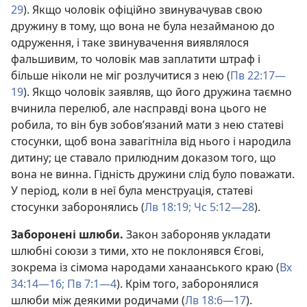
29
). Якщо чоловік офіційно звинувачував свою
дружину в тому, що вона не була незайманою до
одруження, і таке звинувачення виявлялося
фальшивим, то чоловік мав заплатити штраф і
більше ніколи не міг розлучитися з нею (
Пв 22:17—
19
). Якщо чоловік заявляв, що його дружина таємно
вчинила перелюб, але насправді вона цього не
робила, то він був зобов’язаний мати з нею статеві
стосунки, щоб вона завагітніла від нього і народила
дитину; це ставало прилюдним доказом того, що
вона не винна. Гідність дружини слід було поважати.
У період, коли в неї була менструація, статеві
стосунки заборонялись (
Лв 18:19;
Чс 5:12—28
).
Заборонені шлюби.
Закон забороняв укладати
шлюбні союзи з тими, хто не поклонявся Єгові,
зокрема із сімома народами ханаанського краю (
Вх
34:14—16;
Пв 7:1—4
). Крім того, заборонялися
шлюби між деякими родичами (
Лв 18:6—17
).