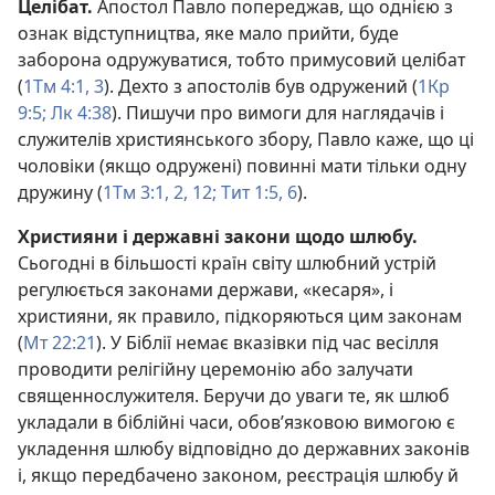
Целібат.
Апостол Павло попереджав, що однією з
ознак відступництва, яке мало прийти, буде
заборона одружуватися, тобто примусовий целібат
(
1Тм 4:1,
3
). Дехто з апостолів був одружений (
1Кр
9:5;
Лк 4:38
). Пишучи про вимоги для наглядачів і
служителів християнського збору, Павло каже, що ці
чоловіки (якщо одружені) повинні мати тільки одну
дружину (
1Тм 3:1, 2,
12;
Тит 1:5, 6
).
Християни і державні закони щодо шлюбу.
Сьогодні в більшості країн світу шлюбний устрій
регулюється законами держави, «кесаря», і
християни, як правило, підкоряються цим законам
(
Мт 22:21
). У Біблії немає вказівки під час весілля
проводити релігійну церемонію або залучати
священнослужителя. Беручи до уваги те, як шлюб
укладали в біблійні часи, обов’язковою вимогою є
укладення шлюбу відповідно до державних законів
і, якщо передбачено законом, реєстрація шлюбу й