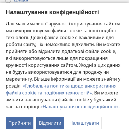
Налаштування конфіденційності
Пожертви
(відкривається
у
Для максимальної зручності користування сайтом
новому
ми використовуємо файли cookie та інші подібні
ОНЛАЙН-БІБЛІОТЕКА Товариства «Вартова башта»™
(відкривається
вікні)
технології. Деякі файли cookie є важливими для
у
®
JW Hub
роботи сайту, і їх неможливо відхилити. Ви можете
новому
(відкривається
вікні)
прийняти або відхилити додаткові файли cookie,
у
®
JW Library
новому
які використовуються лише для покращення
вікні)
зручності користування сайтом. Жодні з цих даних
Watchtower Library
не будуть використовуватися для продажу чи
маркетингу. Більше інформації ви можете знайти у
розділі
«Глобальна політика щодо використання
файлів cookie та подібних технологій»
. Ви можете
Copyright
© 2026 Watch Tower Bible and Tract Society of Pennsylvania.
змінити налаштування файлів cookie у будь-який
УМОВИ ВИКОРИСТАННЯ
|
ПОЛІТИКА КОНФІДЕНЦІЙНОСТІ
|
час на сторінці
«Налаштування конфіденційності»
.
НАЛАШТУВАННЯ КОНФІДЕНЦІЙНОСТІ
Прийняти
Відхилити
Налаштувати