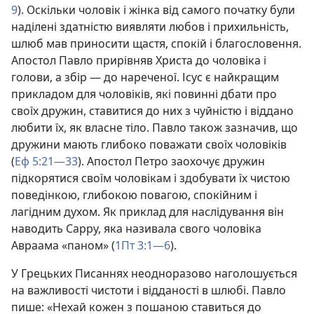
9
). Оскільки чоловік і жінка від самого початку були
наділені здатністю виявляти любов і прихильність,
шлюб мав приносити щастя, спокій і благословення.
Апостол Павло прирівняв Христа до чоловіка і
голови, а збір — до нареченої. Ісус є найкращим
прикладом для чоловіків, які повинні дбати про
своїх дружин, ставитися до них з чуйністю і віддано
любити їх, як власне тіло. Павло також зазначив, що
дружини мають глибоко поважати своїх чоловіків
(
Еф 5:21—33
). Апостол Петро заохочує дружин
підкорятися своїм чоловікам і здобувати їх чистою
поведінкою, глибокою повагою, спокійним і
лагідним духом. Як приклад для наслідування він
наводить Сарру, яка називала свого чоловіка
Авраама «паном» (
1Пт 3:1—6
).
У Грецьких Писаннях неодноразово наголошується
на важливості чистоти і відданості в шлюбі. Павло
пише: «Нехай кожен з пошаною ставиться до