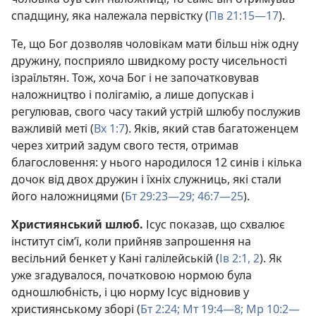
спадщину, яка належала первістку (
Пв 21:15—17
).
Те, що Бог дозволяв чоловікам мати більш ніж одну
дружину, посприяло швидкому росту чисельності
ізраїльтян. Тож, хоча Бог і не започатковував
наложництво і полігамію, а лише допускав і
регулював, свого часу такий устрій шлюбу послужив
важливій меті (
Вх 1:7
). Яків, який став багатоженцем
через хитрий задум свого тестя, отримав
благословення: у нього народилося 12 синів і кілька
дочок від двох дружин і їхніх служниць, які стали
його наложницями (
Бт 29:23—29;
46:7—25
).
Християнський шлюб.
Ісус показав, що схвалює
інститут сім’ї, коли прийняв запрошення на
весільний бенкет у Кані галілейській (
Ів 2:1, 2
). Як
уже згадувалося, початковою нормою була
одношлюбність, і цю норму Ісус відновив у
християнському зборі (
Бт 2:24;
Мт 19:4—8;
Мр 10:2—