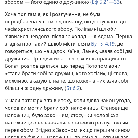
збором — його єдиною дружиною (
Еф 5:21—33
).
Хоча полігамія, як і розлучення, не була
передбачена Богом від початку, він допускав її до
часів християнського збору. Полігамні шлюби
з’явилися невдовзі після гріхопадіння Адама. Перша
згадка про такий шлюб міститься в
Буття 4:19
, де
говориться, що нащадок Каїна, Ламех, «взяв собі дві
дружини». Про деяких ангелів, «синів правдивого
Бога», розповідається, що перед Потопом вони
«стали брати собі за дружин, кого хотіли»; ці слова,
можливо, вказують на те, що кожен з них взяв собі
більш ніж одну дружину (
Бт 6:2
).
У часи патріархів та в епоху, коли діяла Закон-угода,
чоловіки могли брали собі наложниць. Становище
наложниці було законним; стосунки чоловіка з
наложницею не вважалися статевою розпустою чи
перелюбом. Згідно з Законом, якщо першим сином
чоловіка був син наложниці, то саме він отримував