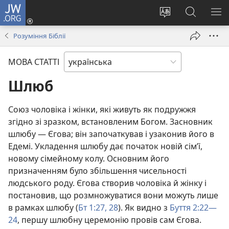
JW.ORG
Увійти
(відкривається
Змінити
Пошук
ПО
у
мову
на
М
Розуміння Біблії
новому
сайту
сайті
вікні)
JW.ORG
МОВА СТАТТІ
Шлюб
Союз чоловіка і жінки, які живуть як подружжя
згідно зі зразком, встановленим Богом. Засновник
шлюбу — Єгова; він започаткував і узаконив його в
Едемі. Укладення шлюбу дає початок новій сім’ї,
новому сімейному колу. Основним його
призначенням було збільшення чисельності
людського роду. Єгова створив чоловіка й жінку і
постановив, що розмножуватися вони можуть лише
в рамках шлюбу (
Бт 1:27, 28
). Як видно з
Буття 2:22—
24
, першу шлюбну церемонію провів сам Єгова.