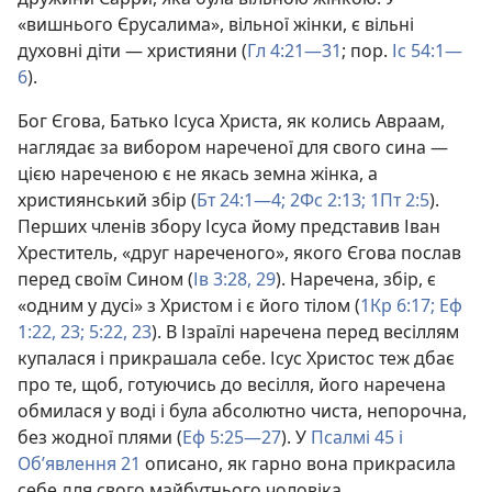
«вишнього Єрусалима», вільної жінки, є вільні
духовні діти — християни (
Гл 4:21—31
; пор.
Іс 54:1—
6
).
Бог Єгова, Батько Ісуса Христа, як колись Авраам,
наглядає за вибором нареченої для свого сина —
цією нареченою є не якась земна жінка, а
християнський збір (
Бт 24:1—4;
2Фс 2:13;
1Пт 2:5
).
Перших членів збору Ісуса йому представив Іван
Хреститель, «друг нареченого», якого Єгова послав
перед своїм Сином (
Ів 3:28, 29
). Наречена, збір, є
«одним у дусі» з Христом і є його тілом (
1Кр 6:17;
Еф
1:22, 23;
5:22, 23
). В Ізраїлі наречена перед весіллям
купалася і прикрашала себе. Ісус Христос теж дбає
про те, щоб, готуючись до весілля, його наречена
обмилася у воді і була абсолютно чиста, непорочна,
без жодної плями (
Еф 5:25—27
). У
Псалмі 45 і
Об’явлення 21
описано, як гарно вона прикрасила
себе для свого майбутнього чоловіка.