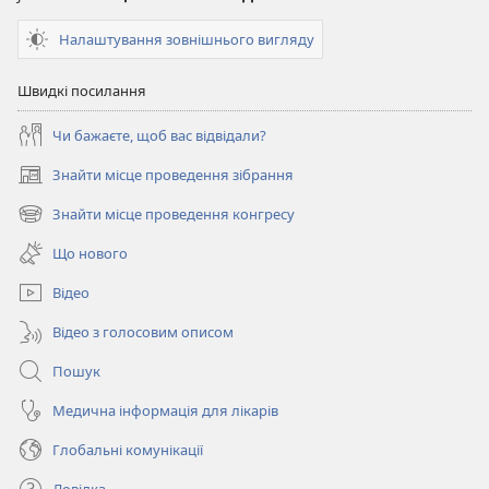
Налаштування зовнішнього вигляду
Швидкі посилання
Чи бажаєте, щоб вас відвідали?
Знайти місце проведення зібрання
(відкривається
у
Знайти місце проведення конгресу
(відкривається
новому
у
вікні)
Що нового
новому
вікні)
Відео
Відео з голосовим описом
Пошук
Медична інформація для лікарів
Глобальні комунікації
Довідка