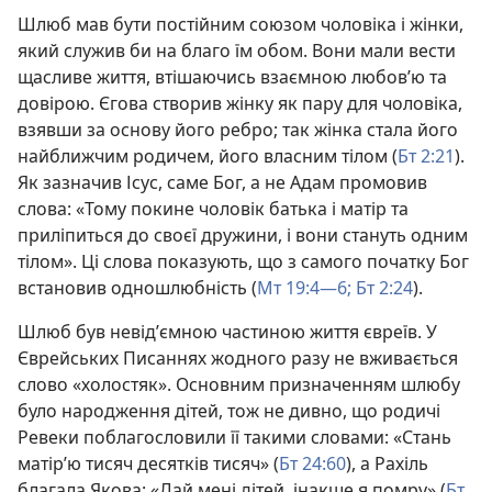
Шлюб мав бути постійним союзом чоловіка і жінки,
який служив би на благо їм обом. Вони мали вести
щасливе життя, втішаючись взаємною любов’ю та
довірою. Єгова створив жінку як пару для чоловіка,
взявши за основу його ребро; так жінка стала його
найближчим родичем, його власним тілом (
Бт 2:21
).
Як зазначив Ісус, саме Бог, а не Адам промовив
слова: «Тому покине чоловік батька і матір та
приліпиться до своєї дружини, і вони стануть одним
тілом». Ці слова показують, що з самого початку Бог
встановив одношлюбність (
Мт 19:4—6;
Бт 2:24
).
Шлюб був невід’ємною частиною життя євреїв. У
Єврейських Писаннях жодного разу не вживається
слово «холостяк». Основним призначенням шлюбу
було народження дітей, тож не дивно, що родичі
Ревеки поблагословили її такими словами: «Стань
матір’ю тисяч десятків тисяч» (
Бт 24:60
), а Рахіль
благала Якова: «Дай мені дітей, інакше я помру» (
Бт