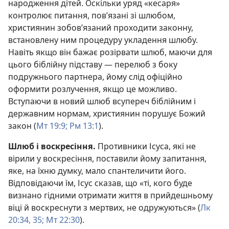
народження дітей. Оскільки уряд «кесаря»
контролює питання, пов’язані зі шлюбом,
християнин зобов’язаний проходити законну,
встановлену ним процедуру укладення шлюбу.
Навіть якщо він бажає розірвати шлюб, маючи для
цього біблійну підставу — перелюб з боку
подружнього партнера, йому слід офіційно
оформити розлучення, якщо це можливо.
Вступаючи в новий шлюб всупереч біблійним і
державним нормам, християнин порушує Божий
закон (
Мт 19:9;
Рм 13:1
).
Шлюб і воскресіння.
Противники Ісуса, які не
вірили у воскресіння, поставили йому запитання,
яке, на їхню думку, мало спантеличити його.
Відповідаючи їм, Ісус сказав, що «ті, кого буде
визнано гідними отримати життя в прийдешньому
віці й воскреснути з мертвих, не одружуються» (
Лк
20:34, 35;
Мт 22:30
).