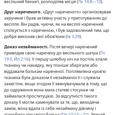
весільний бенкет, розподіляв місця (
Лк 14:8—10
).
Друг нареченого.
«Друг нареченого» організовував
заручини і брав активну участь у приготуваннях до
весілля. Він радів, чуючи, як на весіллі наречений
спілкується з нареченою, і був задоволений тим, що
добре виконав свої обов’язки (
Ів 3:29
).
Доказ незайманості.
Після вечері наречений
приводив свою наречену до весільного шатра (
Пс
19:5;
Йл 2:16
). У першу шлюбну ніч на постіль клали
тканину чи накидку, яку пізніше зберігали або
віддавали батькам нареченої. Поплямлена кров’ю
тканина була доказом її незайманості і служила
захистом, якщо згодом її звинувачували в тому, що
до одруження вона мала статеві стосунки чи
займалася проституцією. За відсутності такого
доказу її могли каменувати за те, що, виходячи
заміж, вона вдала із себе незайману дівчину і
зганьбила дім свого батька (
Пв 22:13—21
). Звичай