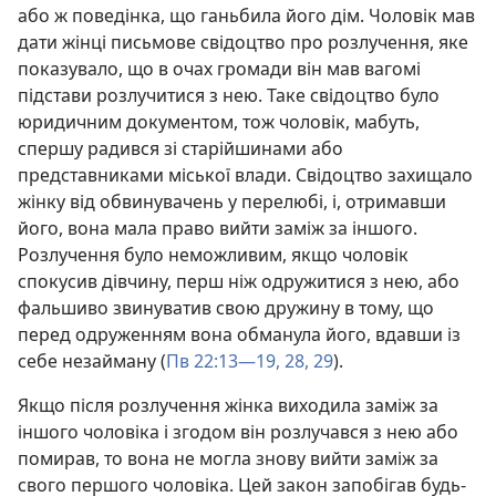
або ж поведінка, що ганьбила його дім. Чоловік мав
дати жінці письмове свідоцтво про розлучення, яке
показувало, що в очах громади він мав вагомі
підстави розлучитися з нею. Таке свідоцтво було
юридичним документом, тож чоловік, мабуть,
спершу радився зі старійшинами або
представниками міської влади. Свідоцтво захищало
жінку від обвинувачень у перелюбі, і, отримавши
його, вона мала право вийти заміж за іншого.
Розлучення було неможливим, якщо чоловік
спокусив дівчину, перш ніж одружитися з нею, або
фальшиво звинуватив свою дружину в тому, що
перед одруженням вона обманула його, вдавши із
себе незайману (
Пв 22:13—19,
28, 29
).
Якщо після розлучення жінка виходила заміж за
іншого чоловіка і згодом він розлучався з нею або
помирав, то вона не могла знову вийти заміж за
свого першого чоловіка. Цей закон запобігав будь-