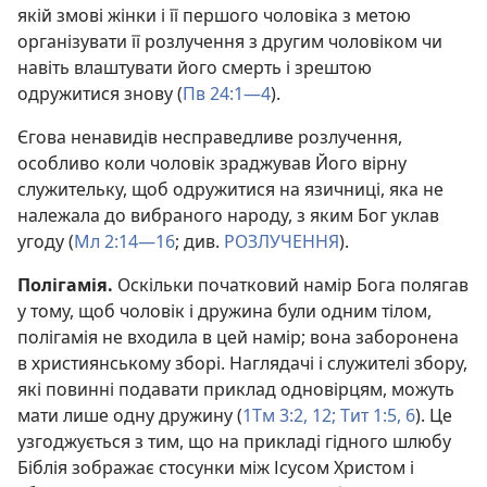
якій змові жінки і її першого чоловіка з метою
організувати її розлучення з другим чоловіком чи
навіть влаштувати його смерть і зрештою
одружитися знову (
Пв 24:1—4
).
Єгова ненавидів несправедливе розлучення,
особливо коли чоловік зраджував Його вірну
служительку, щоб одружитися на язичниці, яка не
належала до вибраного народу, з яким Бог уклав
угоду (
Мл 2:14—16
; див.
РОЗЛУЧЕННЯ
).
Полігамія.
Оскільки початковий намір Бога полягав
у тому, щоб чоловік і дружина були одним тілом,
полігамія не входила в цей намір; вона заборонена
в християнському зборі. Наглядачі і служителі збору,
які повинні подавати приклад одновірцям, можуть
мати лише одну дружину (
1Тм 3:2,
12;
Тит 1:5, 6
). Це
узгоджується з тим, що на прикладі гідного шлюбу
Біблія зображає стосунки між Ісусом Христом і