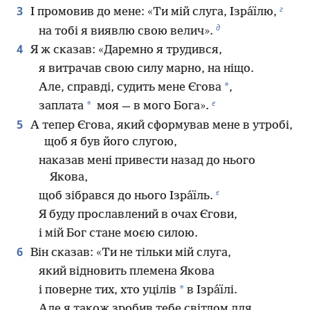
г
3
І промовив до мене: «Ти мій слуга, Ізра́їлю,
д
на тобі я виявлю свою велич».
4
Я ж сказав: «Даремно я трудився,
я витрачав свою силу марно, на ніщо.
*
Але, справді, судить мене Єгова
,
е
*
заплата
моя — в мого Бога».
5
А тепер Єгова, який сформував мене в утробі,
щоб я був його слугою,
наказав мені привести назад до нього
Якова,
є
щоб зібрався до нього Ізра́їль.
Я буду прославлений в очах Єгови,
і мій Бог стане моєю силою.
6
Він сказав: «Ти не тільки мій слуга,
який відновить племена Якова
*
і поверне тих, хто уцілів
в Ізра́їлі.
Але я також зробив тебе світлом для