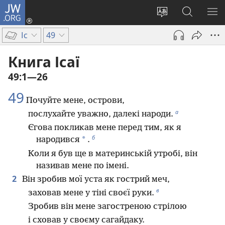
JW.ORG
Увійти
(відкривається
Змінити
Пошук
ПО
у
мову
на
М
Іс
49
новому
сайту
сайті
вікні)
JW.ORG
Книга Ісаї
49:1—26
49
Почуйте мене, острови,
а
послухайте уважно, далекі народи.
Єгова покликав мене перед тим, як я
б
*
народився
.
Коли я був ще в материнській утробі, він
називав мене по імені.
2
Він зробив мої уста як гострий меч,
в
заховав мене у тіні своєї руки.
Зробив він мене загостреною стрілою
і сховав у своєму сагайдаку.