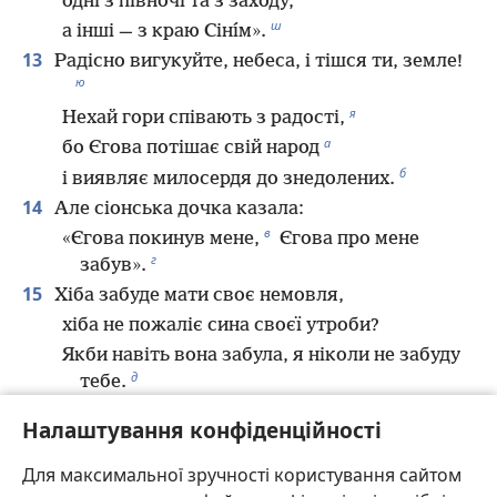
одні з півночі та з заходу,
ш
а інші — з краю Сінı́м».
13
Радісно вигукуйте, небеса, і тішся ти, земле!
ю
я
Нехай гори співають з радості,
а
бо Єгова потішає свій народ
б
і виявляє милосердя до знедолених.
14
Але сіонська дочка казала:
в
«Єгова покинув мене,
Єгова про мене
г
забув».
15
Хіба забуде мати своє немовля,
хіба не пожаліє сина своєї утроби?
Якби навіть вона забула, я ніколи не забуду
д
тебе.
16
Поглянь! Я вирізьбив тебе на своїх долонях.
Налаштування конфіденційності
Мури твої завжди переді мною.
17
Для максимальної зручності користування сайтом
Сини твої вже поспішають,