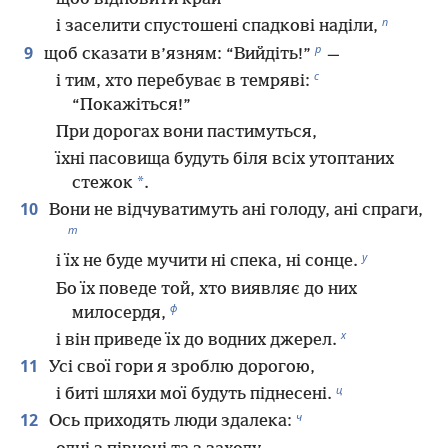
п
і заселити спустошені спадкові наділи,
р
9
щоб сказати в’язням: “Вийдіть!”
—
с
і тим, хто перебуває в темряві:
“Покажіться!”
При дорогах вони пастимуться,
їхні пасовища будуть біля всіх утоптаних
*
стежок
.
10
Вони не відчуватимуть ані голоду, ані спраги,
т
у
і їх не буде мучити ні спека, ні сонце.
Бо їх поведе той, хто виявляє до них
ф
милосердя,
х
і він приведе їх до водних джерел.
11
Усі свої гори я зроблю дорогою,
ц
і биті шляхи мої будуть піднесені.
ч
12
Ось приходять люди здалека: