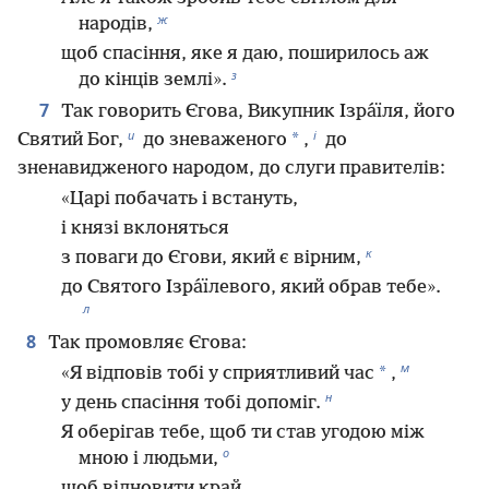
ж
народів,
щоб спасіння, яке я даю, поширилось аж
з
до кінців землі».
7
Так говорить Єгова, Викупник Ізра́їля, його
и
і
*
Святий Бог,
до зневаженого
,
до
зненавидженого народом, до слуги правителів:
«Царі побачать і встануть,
і князі вклоняться
к
з поваги до Єгови, який є вірним,
до Святого Ізра́їлевого, який обрав тебе».
л
8
Так промовляє Єгова:
м
*
«Я відповів тобі у сприятливий час
,
н
у день спасіння тобі допоміг.
Я оберігав тебе, щоб ти став угодою між
о
мною і людьми,
щоб відновити край