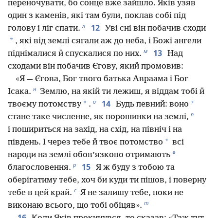
переночувати, бо сонце вже зайшло. Яків узяв
один з каменів, які там були, поклав собі під
л
12
голову і ліг спати.
Уві сні він побачив сходи
*
, які від землі сягали аж до неба, і Божі ангели
м
13
піднімалися й спускалися по них.
Над
сходами він побачив Єгову, який промовив:
«Я — Єгова, Бог твого батька Авраама і Бог
н
Ісака.
Землю, на якій ти лежиш, я віддам тобі й
о
14
*
*
твоєму потомству
.
Будь певний: воно
п
стане таке численне, як порошинки на землі,
і пошириться на захід, на схід, на північ і на
*
південь. І через тебе й твоє потомство
всі
*
народи на землі обов’язково отримають
р
15
благословення.
Я ж буду з тобою та
оберігатиму тебе, хоч би куди ти пішов, і поверну
с
тебе в цей край.
Я не залишу тебе, поки не
т
виконаю всього, що тобі обіцяв».
16