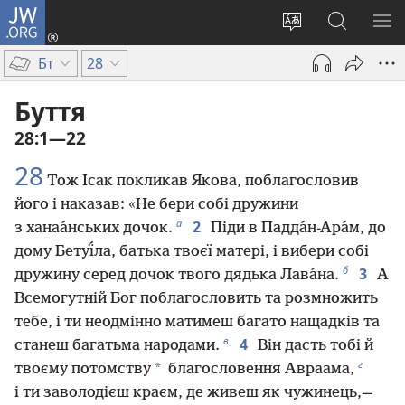
JW.ORG
Увійти
(відкривається
Змінити
Пошук
ПО
у
мову
на
М
Бт
28
новому
сайту
сайті
вікні)
JW.ORG
Буття
28:1—22
28
Тож Ісак покликав Якова, поблагословив
його і наказав: «Не бери собі дружини
а
2
з ханаа́нських дочок.
Піди в Падда́н-Ара́м, до
дому Бетуї́ла, батька твоєї матері, і вибери собі
б
3
дружину серед дочок твого дядька Лава́на.
А
Всемогутній Бог поблагословить та розмножить
тебе, і ти неодмінно матимеш багато нащадків та
в
4
станеш багатьма народами.
Він дасть тобі й
г
*
твоєму потомству
благословення Авраама,
і ти заволодієш краєм, де живеш як чужинець,—