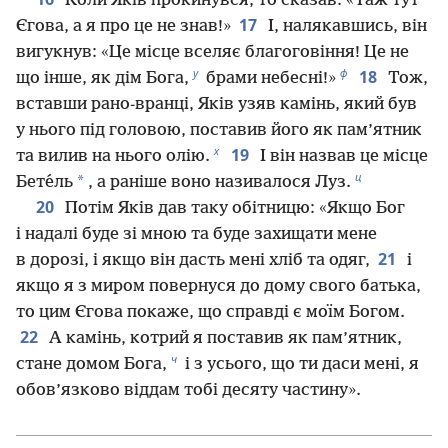
Коли Яків прокинувся, то сказав: «Таж тут
17
Єгова, а я про це не знав!»
І, налякавшись, він
вигукнув: «Це місце вселяє благоговіння! Це не
у
ф
18
що інше, як дім Бога,
брами небесні!»
Тож,
вставши рано-вранці, Яків узяв камінь, який був
у нього під головою, поставив його як пам’ятник
х
19
та вилив на нього олію.
І він назвав це місце
ц
*
Бете́ль
, а раніше воно називалося Луз.
20
Потім Яків дав таку обітницю: «Якщо Бог
і надалі буде зі мною та буде захищати мене
21
в дорозі, і якщо він дасть мені хліб та одяг,
і
якщо я з миром повернуся до дому свого батька,
то цим Єгова покаже, що справді є моїм Богом.
22
А камінь, котрий я поставив як пам’ятник,
ч
стане домом Бога,
і з усього, що ти даси мені, я
обов’язково віддам тобі десяту частину».