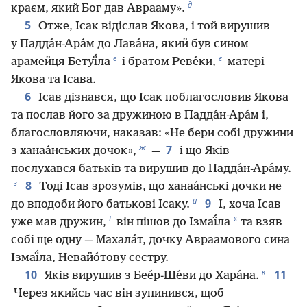
д
краєм, який Бог дав Аврааму».
5
Отже, Ісак відіслав Якова, і той вирушив
у Падда́н-Ара́м до Лава́на, який був сином
е
є
арамейця Бетуї́ла
і братом Реве́ки,
матері
Якова та Ісава.
6
Ісав дізнався, що Ісак поблагословив Якова
та послав його за дружиною в Падда́н-Ара́м і,
благословляючи, наказав: «Не бери собі дружини
ж
7
з ханаа́нських дочок»,
—
і що Яків
послухався батьків та вирушив до Падда́н-Ара́му.
з
8
Тоді Ісав зрозумів, що ханаа́нські дочки не
и
9
до вподоби його батькові Ісаку.
І, хоча Ісав
і
*
уже мав дружин,
він пішов до Ізмаї́ла
та взяв
собі ще одну — Махала́т, дочку Авраамового сина
Ізмаї́ла, Невайо́тову сестру.
к
10
11
Яків вирушив з Бее́р-Ше́ви до Хара́на.
Через якийсь час він зупинився, щоб