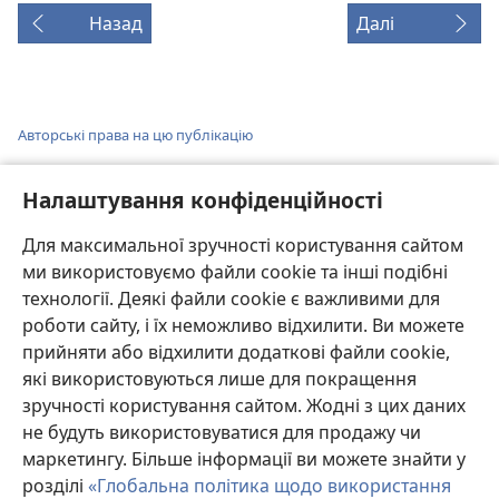
Назад
Далі
Авторські права на цю публікацію
Copyright
©
2026
Watch Tower Bible and Tract Society of
Pennsylvania.
Налаштування конфіденційності
УМОВИ ВИКОРИСТАННЯ
|
ПОЛІТИКА КОНФІДЕНЦІЙНОСТІ
|
НАЛАШТУВАННЯ КОНФІДЕНЦІЙНОСТІ
Для максимальної зручності користування сайтом
ми використовуємо файли cookie та інші подібні
технології. Деякі файли cookie є важливими для
роботи сайту, і їх неможливо відхилити. Ви можете
прийняти або відхилити додаткові файли cookie,
які використовуються лише для покращення
зручності користування сайтом. Жодні з цих даних
не будуть використовуватися для продажу чи
маркетингу. Більше інформації ви можете знайти у
розділі
«Глобальна політика щодо використання