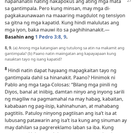
napananatili nating
nakapokus ang ating mga mata
sa gantimpala. Pero kung minsan, may mga di-
pagkakaunawaan na maaaring magdulot ng tensiyon
sa gitna ng mga kapatid. Kung hindi malulutas ang
mga iyon, baka mauwi ito sa paghihinanakit.—
Basahin ang
1 Pedro 3:8, 9
.
8, 9.
(a) Anong mga katangian ang tutulong sa atin na makamit ang
gantimpala? (b) Paano natin maiingatan ang kapayapaan kung
nasaktan tayo ng isang kapatid?
8
Hindi natin dapat hayaang mapagkaitan tayo ng
gantimpala dahil sa hinanakit. Paano? Hinimok ni
Pablo ang mga taga-Colosas: “Bilang mga pinili ng
Diyos, banal at iniibig, damtan ninyo ang inyong sarili
ng magiliw na pagmamahal na may habag, kabaitan,
kababaan ng pag-iisip, kahinahunan, at mahabang
pagtitiis. Patuloy ninyong pagtiisan ang isa’t isa at
lubusang patawarin ang isa’t isa kung ang sinuman ay
may dahilan sa pagrereklamo laban sa iba. Kung