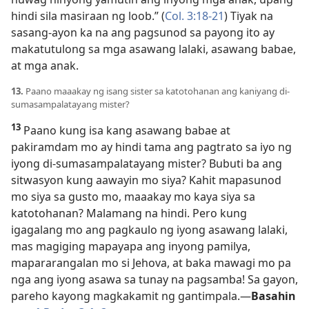
hindi sila masiraan ng loob.” (
Col. 3:18-21
) Tiyak na
sasang-ayon ka na ang pagsunod sa payong ito ay
makatutulong sa mga asawang lalaki, asawang babae,
at mga anak.
13.
Paano maaakay ng isang sister sa katotohanan ang kaniyang di-
sumasampalatayang mister?
13
Paano kung isa kang asawang babae at
pakiramdam mo ay hindi tama ang pagtrato sa iyo ng
iyong di-sumasampalatayang mister? Bubuti ba ang
sitwasyon kung aawayin mo siya? Kahit mapasunod
mo siya sa gusto mo, maaakay mo kaya siya sa
katotohanan? Malamang na hindi. Pero kung
igagalang mo ang pagkaulo ng iyong asawang lalaki,
mas magiging mapayapa ang inyong pamilya,
mapararangalan mo si Jehova, at baka mawagi mo pa
nga ang iyong asawa sa tunay na pagsamba! Sa gayon,
pareho kayong magkakamit ng gantimpala.—
Basahin