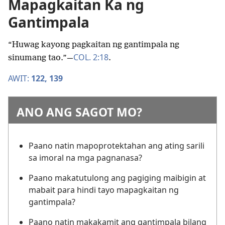
Mapagkaitan Ka ng
Gantimpala
“Huwag kayong pagkaitan ng gantimpala ng
COL. 2:18
sinumang tao.”—
.
AWIT:
122,
139
ANO ANG SAGOT MO?
Paano natin mapoprotektahan ang ating sarili
sa imoral na mga pagnanasa?
Paano makatutulong ang pagiging maibigin at
mabait para hindi tayo mapagkaitan ng
gantimpala?
Paano natin makakamit ang gantimpala bilang