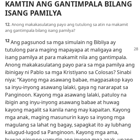
KAMTIN ANG GANTIMPALA BILANG
ISANG PAMILYA
12.
Anong makakasulatang payo ang tutulong sa atin na makamit
ang gantimpala bilang isang pamilya?
12
Ang pagsunod sa mga simulain ng Bibliya ay
tutulong para maging mapayapa at
maligaya ang
isang pamilya at para makamit nila ang gantimpala.
Anong makakasulatang payo para sa mga pamilya ang
ibinigay ni Pablo sa mga Kristiyano sa Colosas? Sinabi
niya: “Kayong mga asawang babae, magpasakop kayo
sa inyu-inyong asawang lalaki, gaya ng nararapat sa
Panginoon. Kayong mga asawang lalaki, patuloy na
ibigin ang inyu-inyong asawang babae at huwag
kayong magalit sa kanila nang may kapaitan. Kayong
mga anak, maging masunurin kayo sa inyong mga
magulang sa lahat ng bagay, sapagkat ito ay lubhang
kalugud-lugod sa Panginoon. Kayong mga ama,
huwag ninyong yamutin ang inyong mga anak, upang