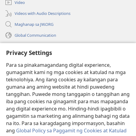
bagong
Video
window)
Videos with Audio Descriptions
Maghanap sa JW.ORG
Global Communication
Help
Privacy Settings
Donasyon
(may
Para sa pinakamagandang digital experience,
bubukas
gumagamit kami ng mga cookies at katulad na mga
na
Watchtower ONLINE LIBRARY™
teknolohiya. Ang ilang cookies ay kailangan para
(may
bagong
gumana ang aming website at hindi puwedeng
bubukas
window)
®
JW Hub
na
tanggihan. Puwede mong tanggapin o tanggihan ang
(may
bagong
bubukas
iba pang cookies na ginagamit para mas mapaganda
window)
®
JW Library
na
ang digital experience mo. Hinding-hindi ipagbibili o
bagong
gagamitin sa marketing ang alinmang bahagi ng data
window)
®
Watchtower Library
na ito. Para sa karagdagang impormasyon, basahin
ang
Global Policy sa Paggamit ng Cookies at Katulad