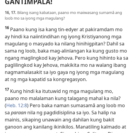
GANTIMPALA!
16, 17.
Bilang isang kabataan, paano mo maiiwasang sumamâ ang
loob mo sa iyong mga magulang?
16
Paano kung isa kang tin-edyer at pakiramdam mo
ay hindi ka naiintindihan ng iyong Kristiyanong mga
magulang o masyado ka nilang hinihigpitan? Dahil sa
sama ng loob, baka mag-alinlangan ka kung gusto mo
ngang maglingkod kay Jehova. Pero kung hihinto ka sa
paglilingkod kay Jehova, makikita mo na walang ibang
nagmamalasakit sa iyo gaya ng iyong mga magulang
at ng mga kapatid sa kongregasyon.
17
Kung hindi ka itutuwid ng mga magulang mo,
paano mo malalaman kung talagang mahal ka nila?
(
Heb. 12:8
) Pero baka naman sumasamâ ang loob mo
sa
paraan
nila ng pagdidisiplina sa iyo. Sa halip na
mainis, sikaping unawain ang dahilan kung bakit
ganoon ang kanilang ikinikilos. Manatiling kalmado at