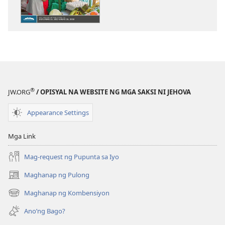
download
download
ng
ng
publikasyon
audio
ANG
ANG
BANTAYAN
BANTAYAN
—
—
EDISYON
EDISYON
PARA
PARA
®
JW.ORG
/ OPISYAL NA WEBSITE NG MGA SAKSI NI JEHOVA
SA
SA
PAG-
PAG-
Appearance Settings
AARAL
AARAL
Nobyembre 2017
Nobyembre 2
Mga Link
Mag-request ng Pupunta sa Iyo
Maghanap ng Pulong
(may
bubukas
Maghanap ng Kombensiyon
(may
na
bubukas
bagong
Ano’ng Bago?
na
window)