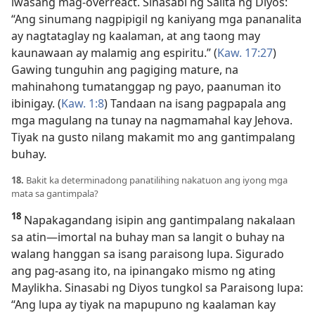
iwasang mag-overreact. Sinasabi ng Salita ng Diyos:
“Ang sinumang nagpipigil ng kaniyang mga pananalita
ay nagtataglay ng kaalaman, at ang taong may
kaunawaan ay malamig ang espiritu.” (
Kaw. 17:27
)
Gawing tunguhin ang pagiging mature, na
mahinahong tumatanggap ng payo, paanuman ito
ibinigay. (
Kaw. 1:8
) Tandaan na isang pagpapala ang
mga magulang na tunay na nagmamahal kay Jehova.
Tiyak na gusto nilang makamit mo ang gantimpalang
buhay.
18.
Bakit ka determinadong panatilihing nakatuon ang iyong mga
mata sa gantimpala?
18
Napakagandang isipin ang gantimpalang nakalaan
sa atin—imortal na buhay man sa langit o buhay na
walang hanggan sa isang paraisong lupa. Sigurado
ang pag-asang ito, na ipinangako mismo ng ating
Maylikha. Sinasabi ng Diyos tungkol sa Paraisong lupa:
“Ang lupa ay tiyak na mapupuno ng kaalaman kay