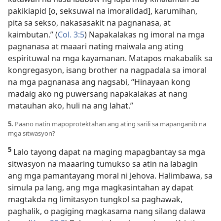
pakikiapid [o, seksuwal na imoralidad], karumihan,
pita sa sekso, nakasasakit na pagnanasa, at
kaimbutan.” (
Col. 3:5
) Napakalakas ng imoral na mga
pagnanasa at maaari nating maiwala ang ating
espirituwal na mga kayamanan. Matapos makabalik sa
kongregasyon, isang brother na nagpadala sa imoral
na mga pagnanasa ang nagsabi, “Hinayaan kong
madaig ako ng puwersang napakalakas at nang
matauhan ako, huli na ang lahat.”
5.
Paano natin mapoprotektahan ang ating sarili sa mapanganib na
mga sitwasyon?
5
Lalo tayong dapat na maging mapagbantay sa mga
sitwasyon na maaaring tumukso sa atin na labagin
ang mga pamantayang moral ni Jehova. Halimbawa, sa
simula pa lang, ang mga magkasintahan ay dapat
magtakda ng limitasyon tungkol sa paghawak,
paghalik, o pagiging magkasama nang silang dalawa