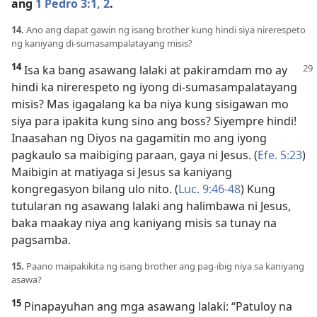
ang
1 Pedro 3:1, 2
.
14.
Ano ang dapat gawin ng isang brother kung hindi siya nirerespeto
ng kaniyang di-sumasampalatayang misis?
14
Isa ka bang asawang lalaki at pakiramdam mo ay
hindi ka nirerespeto ng iyong di-sumasampalatayang
misis? Mas igagalang ka ba niya kung sisigawan mo
siya para ipakita kung sino ang boss? Siyempre hindi!
Inaasahan ng Diyos na gagamitin mo ang iyong
pagkaulo sa maibiging paraan, gaya ni Jesus. (
Efe. 5:23
)
Maibigin at matiyaga si Jesus sa kaniyang
kongregasyon bilang ulo nito. (
Luc. 9:46-48
) Kung
tutularan ng asawang lalaki ang halimbawa ni Jesus,
baka maakay niya ang kaniyang misis sa tunay na
pagsamba.
15.
Paano maipakikita ng isang brother ang pag-ibig niya sa kaniyang
asawa?
15
Pinapayuhan ang mga asawang lalaki: “Patuloy na