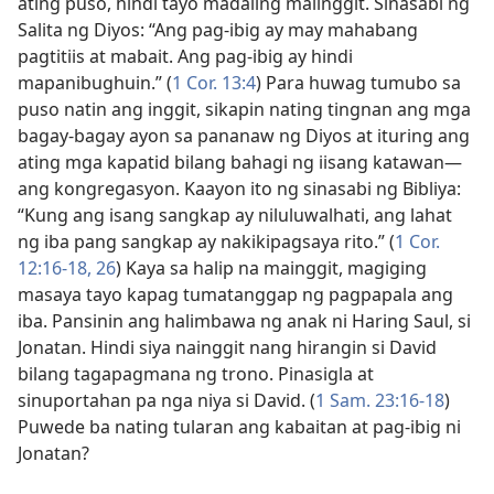
ating puso, hindi tayo madaling maiinggit. Sinasabi ng
Salita ng Diyos: “Ang pag-ibig ay may mahabang
pagtitiis at mabait. Ang pag-ibig ay hindi
mapanibughuin.” (
1 Cor. 13:4
) Para huwag tumubo sa
puso natin ang inggit, sikapin nating tingnan ang mga
bagay-bagay ayon sa pananaw ng Diyos at ituring ang
ating mga kapatid bilang bahagi ng iisang katawan—
ang kongregasyon. Kaayon ito ng sinasabi ng Bibliya:
“Kung ang isang sangkap ay niluluwalhati, ang lahat
ng iba pang sangkap ay nakikipagsaya rito.” (
1 Cor.
12:16-18,
26
) Kaya sa halip na mainggit, magiging
masaya tayo kapag tumatanggap ng pagpapala ang
iba. Pansinin ang halimbawa ng anak ni Haring Saul, si
Jonatan. Hindi siya nainggit nang hirangin si David
bilang tagapagmana ng trono. Pinasigla at
sinuportahan pa nga niya si David. (
1 Sam. 23:16-18
)
Puwede ba nating tularan ang kabaitan at pag-ibig ni
Jonatan?