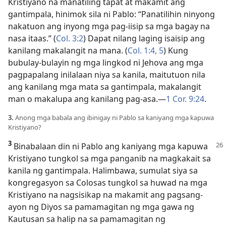
Kristiyano na manatiling tapat at makamit ang
gantimpala, hinimok sila ni Pablo: “Panatilihin ninyong
nakatuon ang inyong mga pag-iisip sa mga bagay na
nasa itaas.” (
Col. 3:2
) Dapat nilang laging isaisip ang
kanilang makalangit na mana. (
Col. 1:4, 5
) Kung
bubulay-bulayin ng mga lingkod ni Jehova ang mga
pagpapalang inilalaan niya sa kanila, maitutuon nila
ang kanilang mga mata sa gantimpala, makalangit
man o makalupa ang kanilang pag-asa.—
1 Cor. 9:24
.
3.
Anong mga babala ang ibinigay ni Pablo sa kaniyang mga kapuwa
Kristiyano?
3
Binabalaan din ni Pablo ang kaniyang mga kapuwa
Kristiyano tungkol sa mga panganib na magkakait sa
kanila ng gantimpala. Halimbawa, sumulat siya sa
kongregasyon sa Colosas tungkol sa huwad na mga
Kristiyano na nagsisikap na makamit ang pagsang-
ayon ng Diyos sa pamamagitan ng mga gawa ng
Kautusan sa halip na sa pamamagitan ng