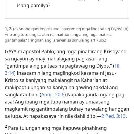
isang pamilya?
1, 2.
(a) Anong gantimpala ang inaasam ng mga lingkod ng Diyos? (b)
Ano ang tutulong sa atin na maituon ang ating mga mata sa
gantimpala? (Tingnan ang larawan sa simula ng artikulo.)
GAYA ni apostol Pablo, ang mga pinahirang Kristiyano
sa ngayon ay may mahalagang pag-asa—ang
“gantimpala ng paitaas na pagtawag ng Diyos.” (
Fil.
3:14
) Inaasam nilang maglingkod kasama ni Jesu-
Kristo sa kaniyang makalangit na Kaharian at
makipagtulungan sa kaniya na gawing sakdal ang
sangkatauhan. (
Apoc. 20:6
) Napakaganda ngang pag-
asa! Ang ibang mga tupa naman ay umaasang
magkamit ng gantimpalang buhay na walang hanggan
sa lupa. At napakasaya rin nila dahil dito!—
2 Ped. 3:13
.
2
Para tulungan ang mga kapuwa pinahirang