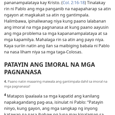
pananampalataya kay Kristo. (
Col. 2:16-18
) Tinalakay
rin ni Pablo ang mga panganib na napapaharap sa atin
ngayon at magkakait sa atin ng gantimpala.
Halimbawa, ipinaliwanag niya kung paano lalabanan
ang imoral na mga pagnanasa at kung paano aayusin
ang mga problema sa mga kapananampalataya at sa
mga kapamilya. Mahalaga rin sa atin ang payo niya.
Kaya suriin natin ang ilan sa maibiging babala ni Pablo
na nasa liham niya sa mga taga-Colosas.
PATAYIN ANG IMORAL NA MGA
PAGNANASA
4.
Paano natin maaaring maiwala ang gantimpala dahil sa imoral na
mga pagnanasa?
4
Matapos ipaalaala sa mga kapatid ang kanilang
napakagandang pag-asa, isinulat ni Pablo: “Patayin
ninyo, kung gayon, ang mga sangkap ng inyong
katawan na nasa ibabaw ng lupa may kinalaman sa