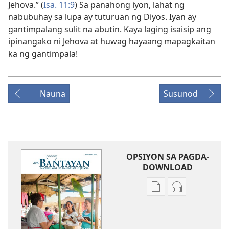
Jehova.” (
Isa. 11:9
) Sa panahong iyon, lahat ng
nabubuhay sa lupa ay tuturuan ng Diyos. Iyan ay
gantimpalang sulit na abutin. Kaya laging isaisip ang
ipinangako ni Jehova at huwag hayaang mapagkaitan
ka ng gantimpala!
Nauna
Susunod
OPSIYON SA PAGDA-
DOWNLOAD
Opsiyon
Opsiyon
sa
sa
pagda-
pagda-