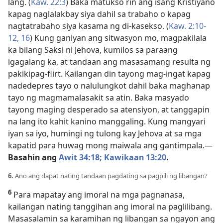
lang. (
Kaw. 22:3
) Baka matukso rin ang isang Kristiyano
kapag naglalakbay siya dahil sa trabaho o kapag
nagtatrabaho siya kasama ng di-kasekso. (
Kaw. 2:10-
12,
16
) Kung ganiyan ang sitwasyon mo, magpakilala
ka bilang Saksi ni Jehova, kumilos sa paraang
igagalang ka, at tandaan ang masasamang resulta ng
pakikipag-flirt. Kailangan din tayong mag-ingat kapag
nadedepres tayo o nalulungkot dahil baka maghanap
tayo ng magmamalasakit sa atin. Baka masyado
tayong maging desperado sa atensiyon, at tanggapin
na lang ito kahit kanino manggaling. Kung mangyari
iyan sa iyo, humingi ng tulong kay Jehova at sa mga
kapatid para huwag mong maiwala ang gantimpala.—
Basahin ang
Awit 34:18;
Kawikaan 13:20
.
6.
Ano ang dapat nating tandaan pagdating sa pagpili ng libangan?
6
Para mapatay ang imoral na mga pagnanasa,
kailangan nating tanggihan ang imoral na paglilibang.
Masasalamin sa karamihan ng libangan sa ngayon ang