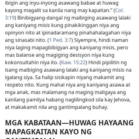
ibigin ang inyu-inyong asawang babae at huwag
kayong magalit sa kanila nang may kapaitan.” (
Col.
3:19
) Binibigyang-dangal ng maibiging asawang lalaki
ang kaniyang misis kung pinakikinggan niya ang
opinyon nito at ipinadaramang pinahahalagahan niya
ang sinasabi nito. (
1 Ped. 3:7
) Siyempre, hindi naman
niya laging mapagbibigyan ang kaniyang misis, pero
mas balanse ang magiging desisyon niya kung
kokonsultahin niya ito. (
Kaw. 15:22
) Hindi pipilitin ng
isang maibiging asawang lalaki ang kaniyang misis na
igalang siya. Sa halip sisikapin niyang makamit ang
respeto nito. Kung mahal niya ang kaniyang asawa at
mga anak, mas malamang na maging maligaya ang
kanilang pamilya habang naglilingkod sila kay Jehova,
at makakamit nila ang gantimpalang buhay.
MGA KABATAAN—HUWAG HAYAANG
MAPAGKAITAN KAYO NG