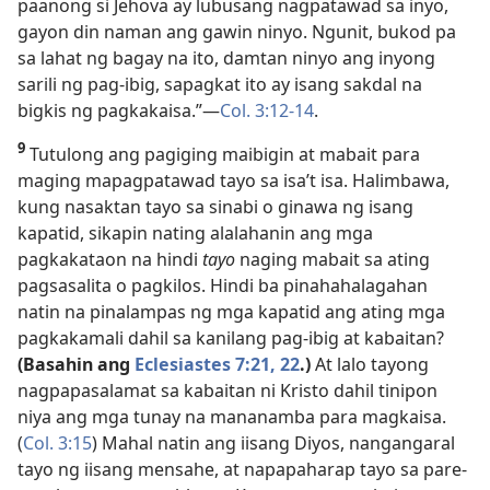
paanong si Jehova ay lubusang nagpatawad sa inyo,
gayon din naman ang gawin ninyo. Ngunit, bukod pa
sa lahat ng bagay na ito, damtan ninyo ang inyong
sarili ng pag-ibig, sapagkat ito ay isang sakdal na
bigkis ng pagkakaisa.”—
Col. 3:12-14
.
9
Tutulong ang pagiging maibigin at mabait para
maging mapagpatawad tayo sa isa’t isa. Halimbawa,
kung nasaktan tayo sa sinabi o ginawa ng isang
kapatid, sikapin nating alalahanin ang mga
pagkakataon na hindi
tayo
naging mabait sa ating
pagsasalita o pagkilos. Hindi ba pinahahalagahan
natin na pinalampas ng mga kapatid ang ating mga
pagkakamali dahil sa kanilang pag-ibig at kabaitan?
(Basahin ang
Eclesiastes 7:21, 22
.)
At lalo tayong
nagpapasalamat sa kabaitan ni Kristo dahil tinipon
niya ang mga tunay na mananamba para magkaisa.
(
Col. 3:15
) Mahal natin ang iisang Diyos, nangangaral
tayo ng iisang mensahe, at napapaharap tayo sa pare-