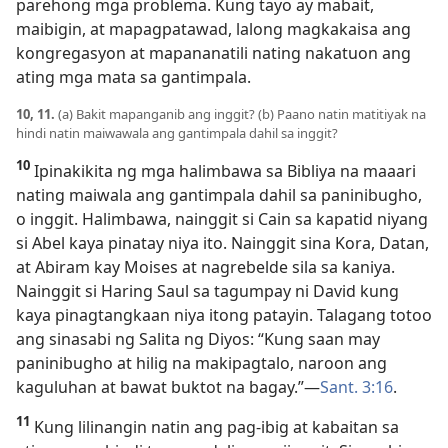
parehong mga problema. Kung tayo ay mabait,
maibigin, at mapagpatawad, lalong magkakaisa ang
kongregasyon at mapananatili nating nakatuon ang
ating mga mata sa gantimpala.
10, 11.
(a) Bakit mapanganib ang inggit? (b) Paano natin matitiyak na
hindi natin maiwawala ang gantimpala dahil sa inggit?
10
Ipinakikita ng mga halimbawa sa Bibliya na maaari
nating maiwala ang gantimpala dahil sa paninibugho,
o inggit. Halimbawa, nainggit si Cain sa kapatid niyang
si Abel kaya pinatay niya ito. Nainggit sina Kora, Datan,
at Abiram kay Moises at nagrebelde sila sa kaniya.
Nainggit si Haring Saul sa tagumpay ni David kung
kaya pinagtangkaan niya itong patayin. Talagang totoo
ang sinasabi ng Salita ng Diyos: “Kung saan may
paninibugho at hilig na makipagtalo, naroon ang
kaguluhan at bawat buktot na bagay.”—
Sant. 3:16
.
11
Kung lilinangin natin ang pag-ibig at kabaitan sa