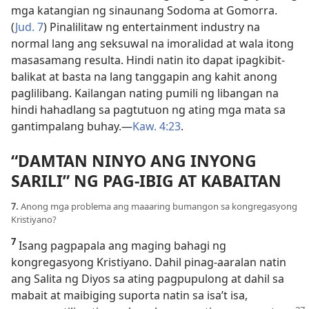
mga katangian ng sinaunang Sodoma at Gomorra.
(
Jud. 7
) Pinalilitaw ng entertainment industry na
normal lang ang seksuwal na imoralidad at wala itong
masasamang resulta. Hindi natin ito dapat ipagkibit-
balikat at basta na lang tanggapin ang kahit anong
paglilibang. Kailangan nating pumili ng libangan na
hindi hahadlang sa pagtutuon ng ating mga mata sa
gantimpalang buhay.—
Kaw. 4:23
.
“DAMTAN NINYO ANG INYONG
SARILI” NG PAG-IBIG AT KABAITAN
7.
Anong mga problema ang maaaring bumangon sa kongregasyong
Kristiyano?
7
Isang pagpapala ang maging bahagi ng
kongregasyong Kristiyano. Dahil pinag-aaralan natin
ang Salita ng Diyos sa ating pagpupulong at dahil sa
mabait at maibiging suporta natin sa isa’t isa,