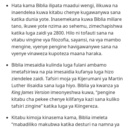
Hata kama Biblia ilipata maadui wengi, ilikuwa na
inaendelea kuwa kitabu chenye kugawanywa sana
katika dunia yote. Inasemekana kuwa Biblia miliare
tano, ikuwe yote nzima ao sehemu, zimechapishwa
katika luga zaidi ya 2800. Hilo ni tofauti sana na
vitabu vingine vya filozofia, sayansi, na vya mambo
mengine, vyenye pengine havigawanywe sana na
vyenye vinaweza kupoteza maana haraka.
Biblia imesaidia kulinda luga fulani ambamo
imetafsiriwa na pia imesaidia kufanya luga hizo
ziendelee zaidi. Tafsiri moja ya Kijerumani ya Martin
Luther ilisaidia sana luga hiyo. Biblia ya kwanza ya
King James Version
imeonyeshwa kuwa, “pengine
kitabu cha pekee chenye kilifanya kazi sana kuliko
tafsiri zingine” katika luga ya Kiingereza.
Kitabu kimoja kinasema kama, Biblia imeleta
“mabadiliko makubwa katika desturi na namna ya