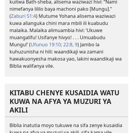
kuitwa Bath-sheba, alisema waziwazi hivi: “Nami
nimefanya lililo baya machoni pako [Mungu].”
(
Zaburi 51:4
) Mutume Yohana alisema waziwazi
kuwa alianguka chini mara mbili ili kuabudu
malaika. Malaika alimuambia hivi: ‘Ukuwe
muangalifu! Usifanye hivyo! . . . Umuabudu
Mungu!’ (
Ufunuo 19:10;
22:8, 9
) Jambo la
kuhuzunisha ni hili: waandikaji wa zamani
hawakuonyesha makosa yao, lakini waandikaji wa
Biblia walifanya vile.
KITABU CHENYE KUSAIDIA WATU
KUWA NA AFYA YA MUZURI YA
AKILI
Biblia inatutia moyo tukuwe na sifa zenye kusaidia
kuwa na afya ya muzuri ya akili, sifa kama vile