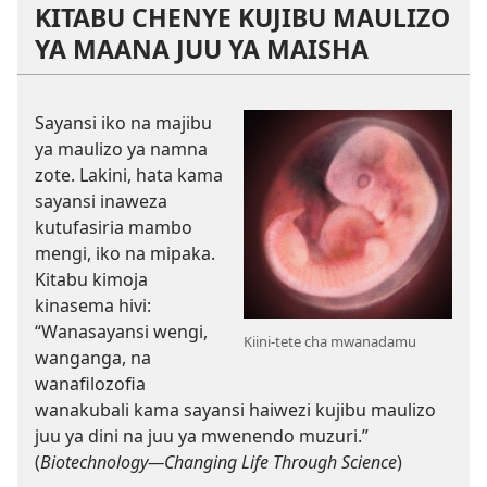
KITABU CHENYE KUJIBU MAULIZO
YA MAANA JUU YA MAISHA
Sayansi iko na majibu
ya maulizo ya namna
zote. Lakini, hata kama
sayansi inaweza
kutufasiria mambo
mengi, iko na mipaka.
Kitabu kimoja
kinasema hivi:
“Wanasayansi wengi,
Kiini-tete cha mwanadamu
wanganga, na
wanafilozofia
wanakubali kama sayansi haiwezi kujibu maulizo
juu ya dini na juu ya mwenendo muzuri.”
(
Biotechnology—Changing Life Through Science
)