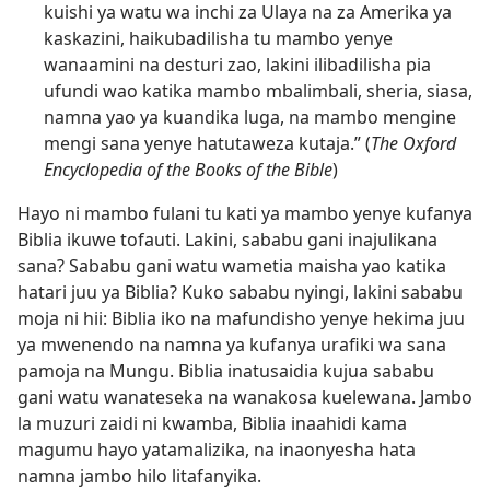
kuishi ya watu wa inchi za Ulaya na za Amerika ya
kaskazini, haikubadilisha tu mambo yenye
wanaamini na desturi zao, lakini ilibadilisha pia
ufundi wao katika mambo mbalimbali, sheria, siasa,
namna yao ya kuandika luga, na mambo mengine
mengi sana yenye hatutaweza kutaja.” (
The Oxford
Encyclopedia of the Books of the Bible
)
Hayo ni mambo fulani tu kati ya mambo yenye kufanya
Biblia ikuwe tofauti. Lakini, sababu gani inajulikana
sana? Sababu gani watu wametia maisha yao katika
hatari juu ya Biblia? Kuko sababu nyingi, lakini sababu
moja ni hii: Biblia iko na mafundisho yenye hekima juu
ya mwenendo na namna ya kufanya urafiki wa sana
pamoja na Mungu. Biblia inatusaidia kujua sababu
gani watu wanateseka na wanakosa kuelewana. Jambo
la muzuri zaidi ni kwamba, Biblia inaahidi kama
magumu hayo yatamalizika, na inaonyesha hata
namna jambo hilo litafanyika.