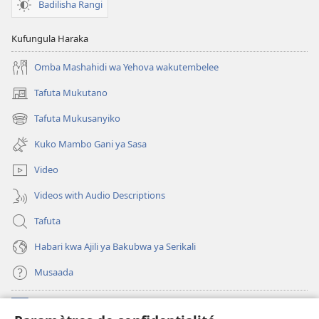
Badilisha Rangi
Kufungula Haraka
Omba Mashahidi wa Yehova wakutembelee
Tafuta Mukutano
(opens
new
Tafuta Mukusanyiko
(opens
window)
new
Kuko Mambo Gani ya Sasa
window)
Video
Videos with Audio Descriptions
Tafuta
Habari kwa Ajili ya Bakubwa ya Serikali
Musaada
Michango
(opens