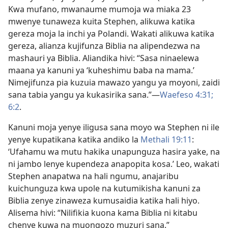
Kwa mufano, mwanaume mumoja wa miaka 23
mwenye tunaweza kuita Stephen, alikuwa katika
gereza moja la inchi ya Polandi. Wakati alikuwa katika
gereza, alianza kujifunza Biblia na alipendezwa na
mashauri ya Biblia. Aliandika hivi: “Sasa ninaelewa
maana ya kanuni ya ‘kuheshimu baba na mama.’
Nimejifunza pia kuzuia mawazo yangu ya moyoni, zaidi
sana tabia yangu ya kukasirika sana.”—
Waefeso 4:31;
6:2
.
Kanuni moja yenye iligusa sana moyo wa Stephen ni ile
yenye kupatikana katika andiko la
Methali 19:11
:
‘Ufahamu wa mutu hakika unapunguza hasira yake, na
ni jambo lenye kupendeza anapopita kosa.’ Leo, wakati
Stephen anapatwa na hali ngumu, anajaribu
kuichunguza kwa upole na kutumikisha kanuni za
Biblia zenye zinaweza kumusaidia katika hali hiyo.
Alisema hivi: “Nilifikia kuona kama Biblia ni kitabu
chenye kuwa na muongozo muzuri sana.”