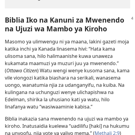
Biblia Iko na Kanuni za Mwenendo
na Ujuzi wa Mambo ya Kiroho
Masomo ya ulimwengu ni ya maana, lakini gazeti moja
katika inchi ya Kanada linasema hivi: “Hata kama
ulisoma sana, hilo halimaanishe kuwa unaweza
kukamata maamuzi ya muzuri juu ya mwenendo.”
(
Ottawa Citizen
) Watu wengi wenye kusoma sana, kama
vile viongozi katika biashara na serikali, wanasema
uongo, wanatumia njia za udanganyifu, na kuiba. Na
kulingana na uchunguzi wenye ulichapishwa na
Edelman, shirika la uhusiano kati ya watu, hilo
linafanya watu “wasiwaaminie kabisa.”
Biblia inakazia sana mwenendo na ujuzi wa mambo ya
kiroho. Inatusaidia kuelewa “uadilifu [haki] na hukumu
na unyoofu, njia yote ya yaliyo mema.” (
Methali 2:9
)