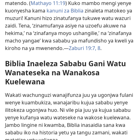
matendo. (
Mathayo 11:19
) Kuko mambo mengi yenye
kuonyesha kama
kanuni za Biblia
zinaleta matokeo ya
muzuri! Kanuni hizo zinatufanya tukuwe watu wazuri
zaidi. Tena, ‘zinamufanya asiye na uzoefu akuwe na
hekima,’ na ‘zinafanya moyo ushangilie,’ na ‘zinafanya
macho yangae’ kwa sababu ya mafundisho ya kweli ya
kiroho na ya mwenendo.—
Zaburi 19:7, 8
.
Biblia Inaeleza Sababu Gani Watu
Wanateseka na Wanakosa
Kuelewana
Wakati wachunguzi wanajifunza juu ya ugonjwa fulani
wenye kuambukiza, wanajaribu kujua sababu yenye
ilitokeza ugonjwa huo. Ni vile pia juu ya kujua sababu
yenye kufanya watu wateseke na wakose kuelewana.
Jambo lingine ni kwamba, Biblia inasaidia sana kwa
sababu iko na historia yetu ya tangu zamani, wakati
matatizo yetu yalianza.