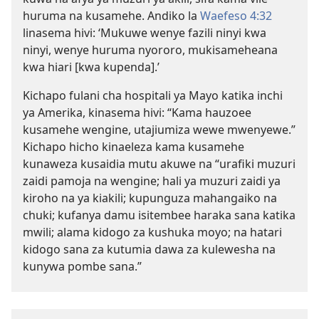
huruma na kusamehe. Andiko la
Waefeso 4:32
linasema hivi: ‘Mukuwe wenye fazili ninyi kwa
ninyi, wenye huruma nyororo, mukisameheana
kwa hiari [kwa kupenda].’
Kichapo fulani cha hospitali ya Mayo katika inchi
ya Amerika, kinasema hivi: “Kama hauzoee
kusamehe wengine, utajiumiza wewe mwenyewe.”
Kichapo hicho kinaeleza kama kusamehe
kunaweza kusaidia mutu akuwe na “urafiki muzuri
zaidi pamoja na wengine; hali ya muzuri zaidi ya
kiroho na ya kiakili; kupunguza mahangaiko na
chuki; kufanya damu isitembee haraka sana katika
mwili; alama kidogo za kushuka moyo; na hatari
kidogo sana za kutumia dawa za kulewesha na
kunywa pombe sana.”