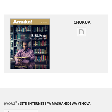
CHUKUA
Njia
mbalimbali
za
kuchukua
vichapo
vya
kielektroniki
AMUKA!
Biblia
Ni
Kitabu
Kizuri
®
JW.ORG
/ SITE ENTERNETE YA MASHAHIDI WA YEHOVA
Tu?