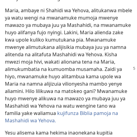
Maria, ambaye ni Shahidi wa Yehova, alitukanwa mbele
ya watu wengi na mwanamuke mumoja mwenye
mawazo ya mubaya juu ya Mashahidi, na mwanamuke
huyo alifanya fujo nyingi. Lakini, Maria alienda zake
kwa upole kuliko kumutukana pia. Mwanamuke
mwenye alimutukana alijisikia mubaya juu ya namna
alitenda na alitafuta Mashahidi wa Yehova. Kisha
mwezi moja hivi, wakati alionana tena na Maria,
alimukumbatia
na kumuomba musamaha. Zaidi ya
hiyo, mwanamuke huyo alitambua kama upole wa
Maria na namna alijizuia vilionyesha mambo yenye
aliamini. Hilo lilikuwa na matokeo gani? Mwanamuke
huyo mwenye alikuwa na mawazo ya mubaya juu ya
Mashahidi wa Yehova na watu wengine tano wa
familia yake waliamua
kujifunza Biblia pamoja na
Mashahidi wa Yehova.
Yesu alisema kama hekima inaonekana kupitia