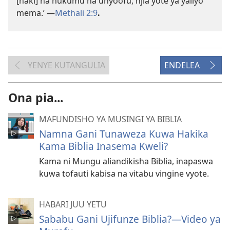
[haki] na hukumu na unyoofu, njia yote ya yaliyo
mema.’ —
Methali 2:9
.
YENYE KUTANGULIA
ENDELEA
Ona pia...
MAFUNDISHO YA MUSINGI YA BIBLIA
Namna Gani Tunaweza Kuwa Hakika
Kama Biblia Inasema Kweli?
Kama ni Mungu aliandikisha Biblia, inapaswa
kuwa tofauti kabisa na vitabu vingine vyote.
HABARI JUU YETU
Sababu Gani Ujifunze Biblia?—Video ya