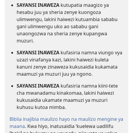
SAYANSI INAWEZA
kutupatia maagizo ya
hesabu juu ya sheria zenye kuongoza
ulimwengu, lakini haiwezi kutuambia sababu
gani ulimwengu uko ao sababu gani
unaongozwa na sheria zenye kupangwa
muzuri.
SAYANSI INAWEZA
kufasiria namna viungo vya
uzazi vinafanya kazi, lakini haiwezi kuleta
kanuni zenye zinaweza kukusaidia kukamata
maamuzi ya muzuri juu ya ngono.
SAYANSI INAWEZA
kufasiria namna kiini-tete
cha mwanadamu kinakomaa, lakini haiwezi
kukusaidia ukamate maamuzi ya muzuri
kuhusu kutoa mimba.
Biblia inajibia maulizo hayo na maulizo mengine ya
maana
. Kwa hiyo, inatusaidia ‘kuelewa uadilifu