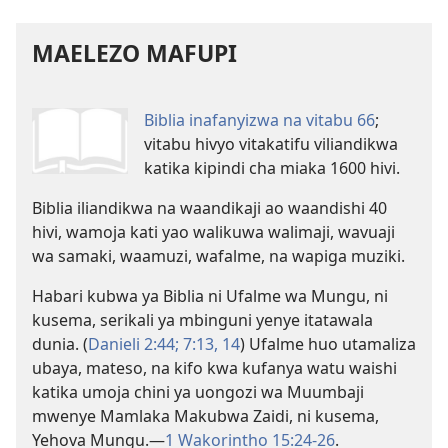
MAELEZO MAFUPI
Biblia inafanyizwa na vitabu 66
;
vitabu hivyo vitakatifu viliandikwa
katika kipindi cha miaka 1600 hivi.
Biblia iliandikwa
na waandikaji ao waandishi 40
hivi, wamoja kati yao walikuwa walimaji, wavuaji
wa samaki, waamuzi, wafalme, na wapiga muziki.
Habari kubwa ya Biblia ni
Ufalme wa Mungu
, ni
kusema, serikali ya mbinguni yenye itatawala
dunia. (
Danieli 2:44;
7:13, 14
) Ufalme huo utamaliza
ubaya, mateso, na kifo kwa kufanya watu waishi
katika umoja chini ya uongozi wa Muumbaji
mwenye Mamlaka Makubwa Zaidi, ni kusema,
Yehova Mungu.—
1 Wakorintho 15:24-26
.