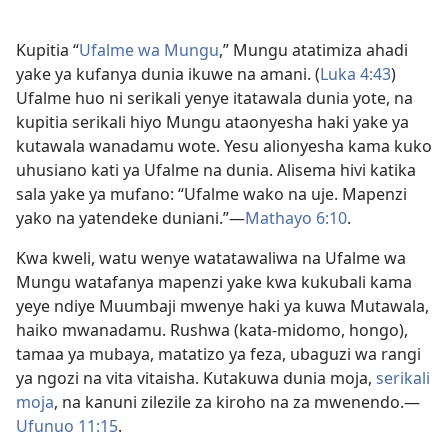
Kupitia “
Ufalme wa Mungu
,” Mungu atatimiza ahadi
yake ya kufanya dunia ikuwe na amani. (
Luka 4:43
)
Ufalme huo ni serikali yenye itatawala dunia yote, na
kupitia serikali hiyo Mungu ataonyesha haki yake ya
kutawala wanadamu wote. Yesu alionyesha kama kuko
uhusiano kati ya Ufalme na dunia. Alisema hivi katika
sala yake ya mufano: “Ufalme wako na uje. Mapenzi
yako na yatendeke duniani.”—
Mathayo 6:10
.
Kwa kweli, watu wenye watatawaliwa na Ufalme wa
Mungu watafanya mapenzi yake kwa kukubali kama
yeye ndiye Muumbaji mwenye haki ya kuwa Mutawala,
haiko mwanadamu. Rushwa (kata-midomo, hongo),
tamaa ya mubaya, matatizo ya feza, ubaguzi wa rangi
ya ngozi na vita vitaisha. Kutakuwa dunia moja,
serikali
moja
, na kanuni zilezile za kiroho na za mwenendo.—
Ufunuo 11:15
.