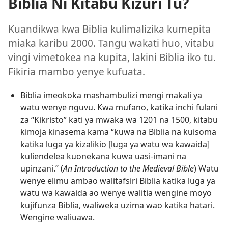
Biblia Ni Kitabu Kizuri Tu?
Kuandikwa kwa Biblia kulimalizika kumepita
miaka karibu 2000. Tangu wakati huo, vitabu
vingi vimetokea na kupita, lakini Biblia iko tu.
Fikiria mambo yenye kufuata.
Biblia imeokoka mashambulizi mengi makali ya
watu wenye nguvu. Kwa mufano, katika inchi fulani
za “Kikristo” kati ya mwaka wa 1201 na 1500, kitabu
kimoja kinasema kama “kuwa na Biblia na kuisoma
katika luga ya kizalikio [luga ya watu wa kawaida]
kuliendelea kuonekana kuwa uasi-imani na
upinzani.” (
An Introduction to the Medieval Bible
) Watu
wenye elimu ambao walitafsiri Biblia katika luga ya
watu wa kawaida ao wenye walitia wengine moyo
kujifunza Biblia, waliweka uzima wao katika hatari.
Wengine waliuawa.