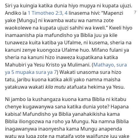
Siri ya kuingia katika dunia hiyo mupya ni kupata ujuzi.
Andiko la
1 Timotheo 2:3, 4
linasema hivi: “Mapenzi
yake [Mungu] ni kwamba watu wa namna zote
waokolewe na kupata ujuzi sahihi wa kweli.” Kweli hiyo
inamaanisha pia mafundisho ya Biblia juu ya kile
tunaweza kuita katiba ya Ufalme, ni kusema, sheria na
kanuni zenye kuongoza Ufalme huo. Mifano fulani ya
sheria na kanuni hizo inaweza kupatikana katika
Mahubiri ya Yesu Kristo ya Mulimani. (
Mathayo, sura
ya 5 mupaka sura ya 7
) Wakati unasoma sura hizo
tatu, jaribu kuona katika akili yako namna maisha
yatakuwa wakati
kila mutu
atafuata hekima ya Yesu.
Ni jambo la kushangaza kuona kama Biblia ni kitabu
chenye kugawanywa sana katika dunia yote? Hapana
kabisa! Mafundisho ya Biblia yanahakikisha kama
Biblia
iliongozwa na roho ya Mungu
. Na namna Biblia
inagawanywa inaonyesha kama Mungu anapenda
watu wa luga zote na mataifa yote wajifunze juu yake