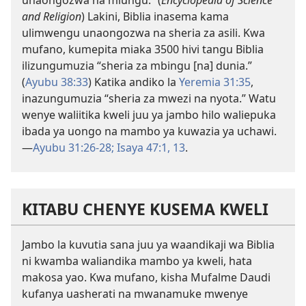
unaongozwa na miungu.” (
Encyclopedia of Science
and Religion
) Lakini, Biblia inasema kama
ulimwengu unaongozwa na sheria za asili. Kwa
mufano, kumepita miaka 3500 hivi tangu Biblia
ilizungumuzia “sheria za mbingu [na] dunia.”
(
Ayubu 38:33
) Katika andiko la
Yeremia 31:35
,
inazungumuzia “sheria za mwezi na nyota.” Watu
wenye waliitika kweli juu ya jambo hilo waliepuka
ibada ya uongo na mambo ya kuwazia ya uchawi.
—
Ayubu 31:26-28;
Isaya 47:1,
13
.
KITABU CHENYE KUSEMA KWELI
Jambo la kuvutia sana juu ya
waandikaji wa Biblia
ni kwamba waliandika mambo ya kweli, hata
makosa yao. Kwa mufano, kisha Mufalme Daudi
kufanya uasherati na mwanamuke mwenye