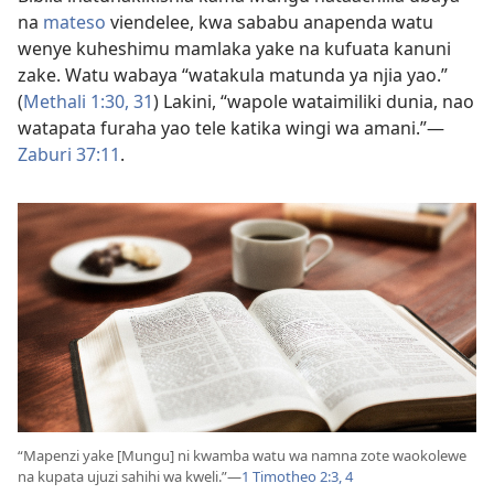
na
mateso
viendelee, kwa sababu anapenda watu
wenye kuheshimu mamlaka yake na kufuata kanuni
zake. Watu wabaya “watakula matunda ya njia yao.”
(
Methali 1:30, 31
) Lakini, “wapole wataimiliki dunia, nao
watapata furaha yao tele katika wingi wa amani.”—
Zaburi 37:11
.
“Mapenzi yake [Mungu] ni kwamba watu wa namna zote waokolewe
na kupata ujuzi sahihi wa kweli.”—
1 Timotheo 2:3, 4