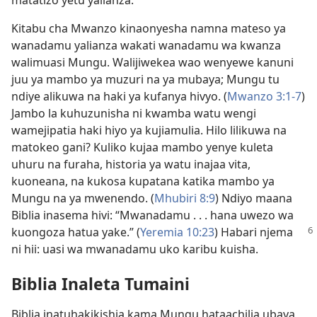
Kitabu cha Mwanzo kinaonyesha namna mateso ya
wanadamu yalianza wakati wanadamu wa kwanza
walimuasi Mungu. Walijiwekea wao wenyewe kanuni
juu ya mambo ya muzuri na ya mubaya; Mungu tu
ndiye alikuwa na haki ya kufanya hivyo. (
Mwanzo 3:1-7
)
Jambo la kuhuzunisha ni kwamba watu wengi
wamejipatia haki hiyo ya kujiamulia. Hilo lilikuwa na
matokeo gani? Kuliko kujaa mambo yenye kuleta
uhuru na furaha, historia ya watu inajaa vita,
kuoneana, na kukosa kupatana katika mambo ya
Mungu na ya mwenendo. (
Mhubiri 8:9
) Ndiyo maana
Biblia inasema hivi: “Mwanadamu . . . hana uwezo wa
kuongoza hatua yake.”
(
Yeremia 10:23
) Habari njema
ni hii: uasi wa mwanadamu uko karibu kuisha.
Biblia Inaleta Tumaini
Biblia inatuhakikishia kama Mungu hataachilia ubaya