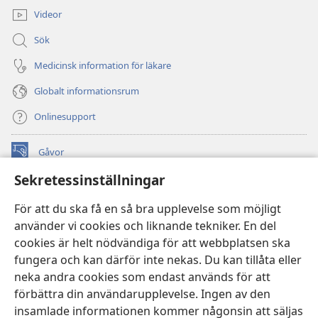
Videor
Sök
Medicinsk information för läkare
Globalt informationsrum
Onlinesupport
Gåvor
(öppnar
nytt
Sekretessinställningar
fönster)
Watchtower ONLINE LIBRARY™
(öppnar
För att du ska få en så bra upplevelse som möjligt
nytt
®
JW Hub
använder vi cookies och liknande tekniker. En del
fönster)
(öppnar
cookies är helt nödvändiga för att webbplatsen ska
nytt
®
JW Library
fönster)
fungera och kan därför inte nekas. Du kan tillåta eller
neka andra cookies som endast används för att
Watchtower Library
förbättra din användarupplevelse. Ingen av den
insamlade informationen kommer någonsin att säljas