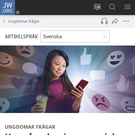
JW.ORG
Logga
in
Ändra
Sök
VIS
(öppnar
webbplatsens
på
ME
Ungdomar frågar
nytt
språk
jw.org
fönster)
ARTIKELSPRÅK
UNGDOMAR FRÅGAR