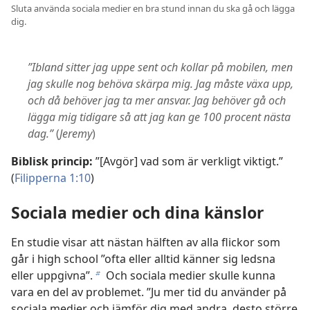
Sluta använda sociala medier en bra stund innan du ska gå och lägga
dig.
”Ibland sitter jag uppe sent och kollar på mobilen, men
jag skulle nog behöva skärpa mig. Jag måste växa upp,
och då behöver jag ta mer ansvar. Jag behöver gå och
lägga mig tidigare så att jag kan ge 100 procent nästa
dag.”
(
Jeremy
)
Biblisk princip:
”[Avgör] vad som är verkligt viktigt.”
(
Filipperna 1:10
)
Sociala medier och dina känslor
En studie visar att nästan hälften av alla flickor som
går i high school ”ofta eller alltid känner sig ledsna
eller uppgivna”.
Och sociala medier skulle kunna
b
vara en del av problemet. ”Ju mer tid du använder på
sociala medier och jämför dig med andra, desto större