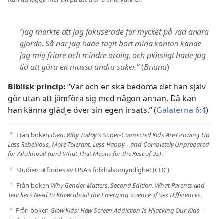
”Jag märkte att jag fokuserade för mycket på vad andra
gjorde. Så när jag hade tagit bort mina konton kände
jag mig friare och mindre orolig, och plötsligt hade jag
tid att göra en massa andra saker.”
(
Briana
)
Biblisk princip:
”Var och en ska bedöma det han själv
gör utan att jämföra sig med någon annan. Då kan
han känna glädje över sin egen insats.” (
Galaterna 6:4
)
Från boken
iGen: Why Today’s Super-Connected Kids Are Growing Up
a
Less Rebellious, More Tolerant, Less Happy – and Completely Unprepared
for Adulthood (and What That Means for the Rest of Us)
.
Studien utfördes av USA:s folkhälsomyndighet (CDC).
b
Från boken
Why Gender Matters, Second Edition: What Parents and
c
Teachers Need to Know about the Emerging Science of Sex Differences
.
Från boken
Glow Kids: How Screen Addiction Is Hijacking Our Kids—
d