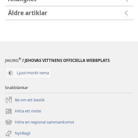
Äldre artiklar
®
JW.ORG
/ JEHOVAS VITTNENS OFFICIELLA WEBBPLATS
Ljust/mörkt tema
Snabblänkar
Be om ett besök
Hitta ett möte
(öppnar
nytt
Hitta en regional sammankomst
(öppnar
fönster)
nytt
Nytillagt
fönster)