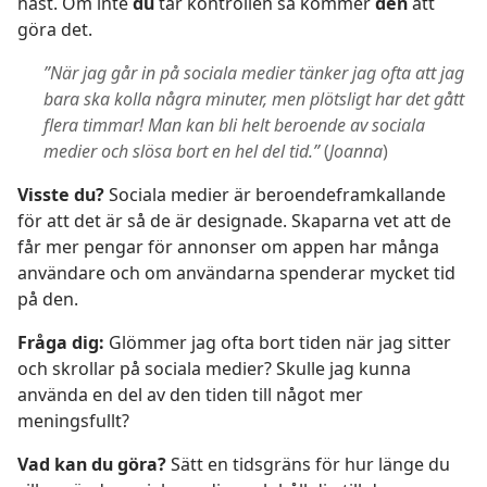
häst. Om inte
du
tar kontrollen så kommer
den
att
göra det.
”När jag går in på sociala medier tänker jag ofta att jag
bara ska kolla några minuter, men plötsligt har det gått
flera timmar! Man kan bli helt beroende av sociala
medier och slösa bort en hel del tid.”
(
Joanna
)
Visste du?
Sociala medier är beroendeframkallande
för att det är så de är designade. Skaparna vet att de
får mer pengar för annonser om appen har många
användare och om användarna spenderar mycket tid
på den.
Fråga dig:
Glömmer jag ofta bort tiden när jag sitter
och skrollar på sociala medier? Skulle jag kunna
använda en del av den tiden till något mer
meningsfullt?
Vad kan du göra?
Sätt en tidsgräns för hur länge du