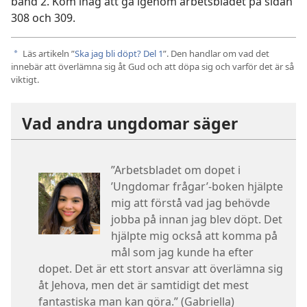
band 2. Kom ihåg att gå igenom arbetsbladet på sidan
308 och 309.
Läs artikeln ”
Ska jag bli döpt? Del 1
”. Den handlar om vad det
a
innebär att överlämna sig åt Gud och att döpa sig och varför det är så
viktigt.
Vad andra ungdomar säger
”Arbetsbladet om dopet i
’Ungdomar frågar’-boken hjälpte
mig att förstå vad jag behövde
jobba på innan jag blev döpt. Det
hjälpte mig också att komma på
mål som jag kunde ha efter
dopet. Det är ett stort ansvar att överlämna sig
åt Jehova, men det är samtidigt det mest
fantastiska man kan göra.” (Gabriella)