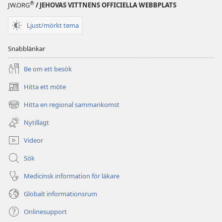
®
JW.ORG
/ JEHOVAS VITTNENS OFFICIELLA WEBBPLATS
Ljust/mörkt tema
Snabblänkar
Be om ett besök
Hitta ett möte
(öppnar
nytt
Hitta en regional sammankomst
(öppnar
fönster)
nytt
Nytillagt
fönster)
Videor
Sök
Medicinsk information för läkare
Globalt informationsrum
Onlinesupport