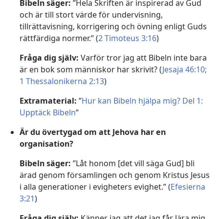
Bibeln säger:
”Hela Skriften är inspirerad av Gud
och är till stort värde för undervisning,
tillrättavisning, korrigering och övning enligt Guds
rättfärdiga normer.” (
2 Timoteus 3:16
)
Fråga dig själv:
Varför tror jag att Bibeln inte bara
är en bok som människor har skrivit? (
Jesaja 46:10;
1 Thessalonikerna 2:13
)
Extramaterial:
”
Hur kan Bibeln hjälpa mig? Del 1:
Upptäck Bibeln
”
Är du övertygad om att Jehova har en
organisation?
Bibeln säger:
”Låt honom [det vill säga Gud] bli
ärad genom församlingen och genom Kristus Jesus
i alla generationer i evigheters evighet.” (
Efesierna
3:21
)
Fråga dig själv:
Känner jag att det jag får lära mig