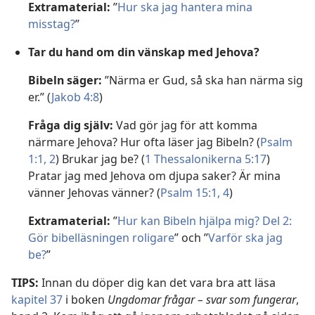
Extramaterial:
”
Hur ska jag hantera mina
misstag?
”
Tar du hand om din vänskap med Jehova?
Bibeln säger:
”Närma er Gud, så ska han närma sig
er.” (
Jakob 4:8
)
Fråga dig själv:
Vad gör jag för att komma
närmare Jehova? Hur ofta läser jag Bibeln? (
Psalm
1:1, 2
) Brukar jag be? (
1 Thessalonikerna 5:17
)
Pratar jag med Jehova om djupa saker? Är mina
vänner Jehovas vänner? (
Psalm 15:1,
4
)
Extramaterial:
”
Hur kan Bibeln hjälpa mig? Del 2:
Gör bibelläsningen roligare
” och ”
Varför ska jag
be?
”
TIPS:
Innan du döper dig kan det vara bra att läsa
kapitel 37
i boken
Ungdomar frågar – svar som fungerar
,