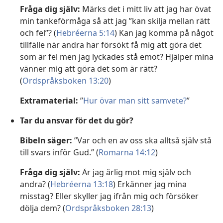
Fråga dig själv:
Märks det i mitt liv att jag har övat
min tankeförmåga så att jag ”kan skilja mellan rätt
och fel”? (
Hebréerna 5:14
) Kan jag komma på något
tillfälle när andra har försökt få mig att göra det
som är fel men jag lyckades stå emot? Hjälper mina
vänner mig att göra det som är rätt?
(
Ordspråksboken 13:20
)
Extramaterial:
”
Hur övar man sitt samvete?
”
Tar du ansvar för det du gör?
Bibeln säger:
”Var och en av oss ska alltså själv stå
till svars inför Gud.” (
Romarna 14:12
)
Fråga dig själv:
Är jag ärlig mot mig själv och
andra? (
Hebréerna 13:18
) Erkänner jag mina
misstag? Eller skyller jag ifrån mig och försöker
dölja dem? (
Ordspråksboken 28:13
)