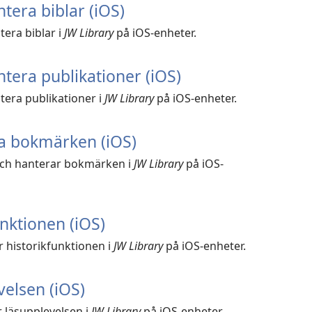
tera biblar (iOS)
tera biblar i
JW Library
på iOS-enheter.
tera publikationer (iOS)
tera publikationer i
JW Library
på iOS-enheter.
a bokmärken (iOS)
och hanterar bokmärken i
JW Library
på iOS-
nktionen (iOS)
 historikfunktionen i
JW Library
på iOS-enheter.
elsen (iOS)
 läsupplevelsen i
JW Library
på iOS-enheter.