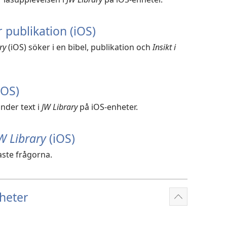
r publikation (iOS)
ry
(iOS) söker i en bibel, publikation och
Insikt i
iOS)
nder text i
JW Library
på iOS-enheter.
W Library
(iOS)
aste frågorna.
heter
Visa
fler