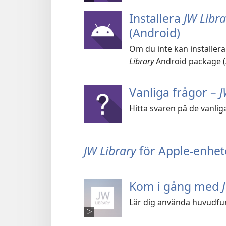
Installera
JW Libra
(Android)
Om du inte kan installer
Library
Android package (A
Vanliga frågor –
J
Hitta svaren på de vanlig
JW Library
för Apple-enhet
Kom i gång med
Lär dig använda huvudfu