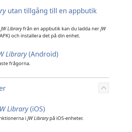
ry
utan tillgång till en appbutik
a
JW Library
från en appbutik kan du ladda ner
JW
PK) och installera det på din enhet.
W Library
(Android)
aste frågorna.
er
Visa
fler
JW Library
(iOS)
nktionerna i
JW Library
på iOS-enheter.