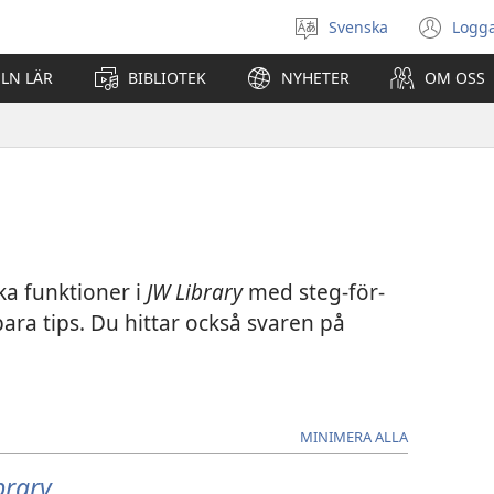
Svenska
Logga
Välj
(öp
språk
nyt
ELN LÄR
BIBLIOTEK
NYHETER
OM OSS
fön
ka funktioner i
JW Library
med steg-för-
ara tips. Du hittar också svaren på
MINIMERA ALLA
brary