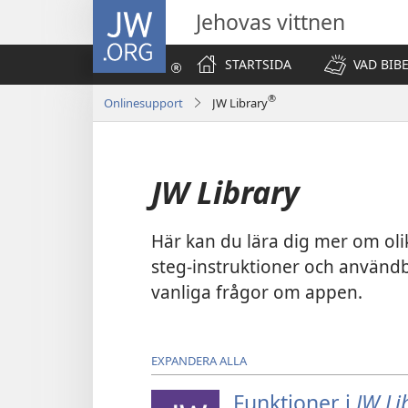
JW.ORG
Jehovas vittnen
STARTSIDA
VAD BIB
®
Onlinesupport
JW Library
JW Library
Här kan du lära dig mer om oli
steg-instruktioner och användb
vanliga frågor om appen.
EXPANDERA ALLA
Funktioner i
JW Li