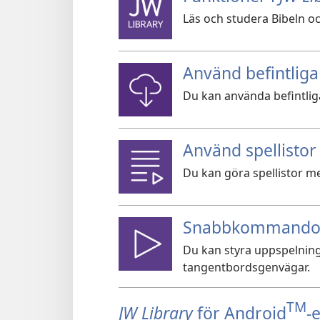
Läs och studera Bibeln oc
Använd befintliga
Du kan använda befintlig
Använd spellistor
Du kan göra spellistor med
Snabbkommandon
Du kan styra uppspelning
tangentbordsgenvägar.
TM
JW Library
för Android
-