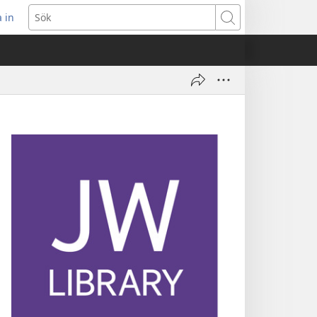
 in
pnar
Sök
t
ster)