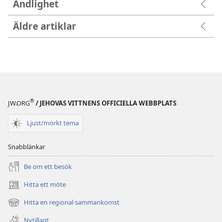
Andlighet
Äldre artiklar
®
JW.ORG
/ JEHOVAS VITTNENS OFFICIELLA WEBBPLATS
Ljust/mörkt tema
Snabblänkar
Be om ett besök
Hitta ett möte
(öppnar
nytt
Hitta en regional sammankomst
(öppnar
fönster)
nytt
Nytillagt