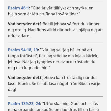
Psalm 46:1
:
”Gud är vår tillflykt och styrka, en
hjälp som är lätt att finna i svåra tider.”
Vad betyder det?
Be till Jehova så fort du känner
dig orolig. Han finns alltid där och vill hjälpa dig att
orka vidare.
Psalm 94:18, 19
:
”När jag sa: ’Jag håller på att
tappa fotfästet’, fick jag stöd av din lojala kärlek,
Jehova. När jag tyngdes ner av oro tröstade du
mig och lugnade mig.”
Vad betyder det?
Jehova kan trösta dig när du
läser Bibeln. Se till att läsa något från Bibeln varje
dag!
Psalm 139:23, 24
:
”Utforska mig, Gud, och … läs
mina oroande tankar. Se om jag dras till en farlig