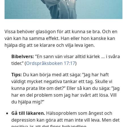
Vissa behöver glasögon för att kunna se bra. Och en
vän kan ha samma effekt. Han eller hon kanske kan
hjälpa dig att se klarare och vilja leva igen.
Bibelvers:
”En sann vän visar alltid kärlek … i svåra
tider.” (
Ordspråksboken 17:17
)
Tips:
Du kan börja med att säga: ”Jag har haft
väldigt mycket negativa tankar ett tag. Skulle vi
kunna prata lite om det?” Eller så kan du säga: ”Jag
har en del problem som jag har svårt att lösa. Vill
du hjälpa mig?”
Gå till läkaren.
Hälsoproblem som ångest och
depression kan göra att man inte vill leva. Men det
positiva är att det finns behandling.