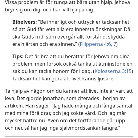
Vissa problem är för tunga att bära utan hjälp. Jehova
bryr sig om dig, och han vill hjälpa dig.
Bibelvers:
”Be innerligt och uttryck er tacksamhet,
så att Gud får veta alla era innersta önskningar. Då
ska Guds frid, som övergår allt förstånd, skydda
era hjärtan och era sinnen.” (
Filipperna 4:6, 7
)
Tips:
Det är bra att du berättar för Jehova om dina
problem, men försök också tänka ut åtminstone en
sak du kan tacka honom för i dag. (
Kolosserna 3:15
)
Tacksamhet kan göra att livet känns ljusare.
Ta hjälp av någon om du känner att livet inte är värt att
leva. Det gjorde Jonathan, som citerades i början av
artikeln. Han säger: ”Jag hade många och långa samtal
med mina föräldrar, och jag sökte vård. Och jag mår
mycket bättre nu. Även om det fortfarande går upp
och ner, så har jag inga självmordstankar längre.”