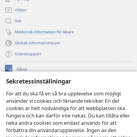
fönster)
Videor
Sök
Medicinsk information för läkare
Globalt informationsrum
Onlinesupport
Gåvor
(öppnar
nytt
Sekretessinställningar
fönster)
Watchtower ONLINE LIBRARY™
(öppnar
För att du ska få en så bra upplevelse som möjligt
nytt
®
JW Hub
använder vi cookies och liknande tekniker. En del
fönster)
(öppnar
cookies är helt nödvändiga för att webbplatsen ska
nytt
®
JW Library
fönster)
fungera och kan därför inte nekas. Du kan tillåta eller
neka andra cookies som endast används för att
Watchtower Library
förbättra din användarupplevelse. Ingen av den