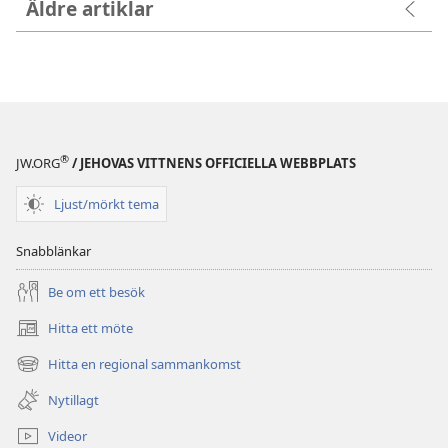
Äldre artiklar
®
JW.ORG
/ JEHOVAS VITTNENS OFFICIELLA WEBBPLATS
Ljust/mörkt tema
Snabblänkar
Be om ett besök
Hitta ett möte
(öppnar
nytt
Hitta en regional sammankomst
(öppnar
fönster)
nytt
Nytillagt
fönster)
Videor