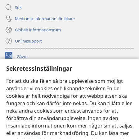
Sök
Medicinsk information för läkare
Globalt informationsrum
Onlinesupport
Gåvor
(öppnar
nytt
Sekretessinställningar
fönster)
Watchtower ONLINE LIBRARY™
(öppnar
För att du ska få en så bra upplevelse som möjligt
nytt
®
JW Hub
använder vi cookies och liknande tekniker. En del
fönster)
(öppnar
cookies är helt nödvändiga för att webbplatsen ska
nytt
®
JW Library
fönster)
fungera och kan därför inte nekas. Du kan tillåta eller
neka andra cookies som endast används för att
Watchtower Library
förbättra din användarupplevelse. Ingen av den
insamlade informationen kommer någonsin att säljas
eller användas för marknadsföring. Du kan läsa mer