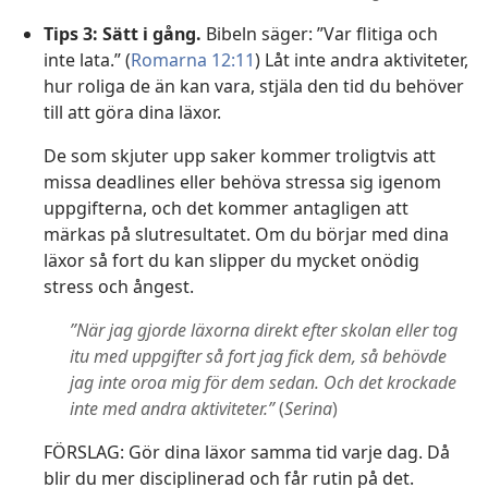
Tips 3: Sätt i gång.
Bibeln säger: ”Var flitiga och
inte lata.” (
Romarna 12:11
) Låt inte andra aktiviteter,
hur roliga de än kan vara, stjäla den tid du behöver
till att göra dina läxor.
De som skjuter upp saker kommer troligtvis att
missa deadlines eller behöva stressa sig igenom
uppgifterna, och det kommer antagligen att
märkas på slutresultatet. Om du börjar med dina
läxor så fort du kan slipper du mycket onödig
stress och ångest.
”När jag gjorde läxorna direkt efter skolan eller tog
itu med uppgifter så fort jag fick dem, så behövde
jag inte oroa mig för dem sedan. Och det krockade
inte med andra aktiviteter.”
(
Serina
)
FÖRSLAG: Gör dina läxor samma tid varje dag. Då
blir du mer disciplinerad och får rutin på det.