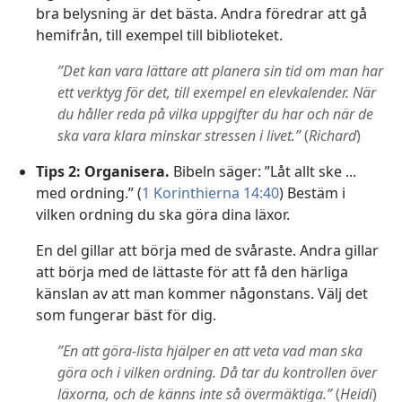
bra belysning är det bästa. Andra föredrar att gå
hemifrån, till exempel till biblioteket.
”Det kan vara lättare att planera sin tid om man har
ett verktyg för det, till exempel en elevkalender. När
du håller reda på vilka uppgifter du har och när de
ska vara klara minskar stressen i livet.”
(
Richard
)
Tips 2: Organisera.
Bibeln säger: ”Låt allt ske ...
med ordning.” (
1 Korinthierna 14:40
) Bestäm i
vilken ordning du ska göra dina läxor.
En del gillar att börja med de svåraste. Andra gillar
att börja med de lättaste för att få den härliga
känslan av att man kommer någonstans. Välj det
som fungerar bäst för dig.
”En att göra-lista hjälper en att veta vad man ska
göra och i vilken ordning. Då tar du kontrollen över
läxorna, och de känns inte så övermäktiga.”
(
Heidi
)