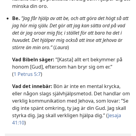
minska din oro.
Be.
”Jag får hjälp av att be, och att göra det högt så att
jag hör mig själv. Det gör att jag kan sätta ord på vad
det är jag oroar mig för, i stället för att bara ha det i
huvudet. Det hjälper mig också att inse att Jehova är
större än min oro.”
(
Laura
)
Vad Bibeln säger:
”[Kasta] allt ert bekymmer på
honom [Gud], eftersom han bryr sig om er.”
(
1 Petrus 5:7
)
Vad det innebär:
Bön är inte en mental krycka,
eller någon slags självhjälpsmetod. Det handlar om
verklig kommunikation med Jehova, som lovar: ”Se
dig inte spänt omkring, ty jag är din Gud. Jag skall
styrka dig. Jag skall verkligen hjälpa dig.” (
Jesaja
41:10
)