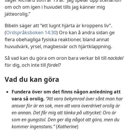
om och om igen i huvudet tills jag känner mig
jätteorolig.”
Bibeln säger att ”ett lugnt hjärta är kroppens liv”.
(
Ordspråksboken 14:30
) Oro kan å andra sidan ge
flera obehagliga fysiska reaktioner, bland annat
huvudvärk, yrsel, magbesvär och hjärtklappning.
Så vad kan du göra om oron bara verkar bli till
nackdel
för dig, och inte till
fördel
?
Vad du kan göra
Fundera över om det finns någon anledning att
vara så orolig.
”Att vara bekymrad över sånt man har
ansvar för är en sak, men att vara överdrivet orolig är
en annan. Det får mig att tänka på uttrycket: Oro är
som en gungstol. Den ger dig något att göra, men du
kommer ingenstans.”
(
Katherine
)