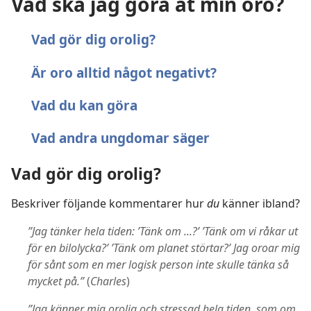
Vad ska jag göra åt min oro?
Vad gör dig orolig?
Är oro alltid något negativt?
Vad du kan göra
Vad andra ungdomar säger
Vad gör dig orolig?
Beskriver följande kommentarer hur
du
känner ibland?
”Jag tänker hela tiden: ’Tänk om ...?’ ’Tänk om vi råkar ut
för en bilolycka?’ ’Tänk om planet störtar?’ Jag oroar mig
för sånt som en mer logisk person inte skulle tänka så
mycket på.”
(
Charles
)
”Jag känner mig orolig och stressad hela tiden, som om