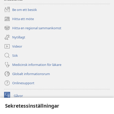
Be om ett besök
Hitta ett möte
(öppnar
nytt
Hitta en regional sammankomst
(öppnar
fönster)
nytt
Nytillagt
fönster)
Videor
Sök
Medicinsk information för läkare
Globalt informationsrum
Onlinesupport
Gåvor
(öppnar
nytt
Sekretessinställningar
fönster)
Watchtower ONLINE LIBRARY™
(öppnar