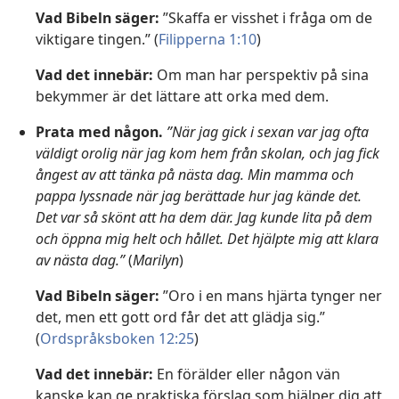
Vad Bibeln säger:
”Skaffa er visshet i fråga om de
viktigare tingen.” (
Filipperna 1:10
)
Vad det innebär:
Om man har perspektiv på sina
bekymmer är det lättare att orka med dem.
Prata med någon.
”När jag gick i sexan var jag ofta
väldigt orolig när jag kom hem från skolan, och jag fick
ångest av att tänka på nästa dag. Min mamma och
pappa lyssnade när jag berättade hur jag kände det.
Det var så skönt att ha dem där. Jag kunde lita på dem
och öppna mig helt och hållet. Det hjälpte mig att klara
av nästa dag.”
(
Marilyn
)
Vad Bibeln säger:
”Oro i en mans hjärta tynger ner
det, men ett gott ord får det att glädja sig.”
(
Ordspråksboken 12:25
)
Vad det innebär:
En förälder eller någon vän
kanske kan ge praktiska förslag som hjälper dig att