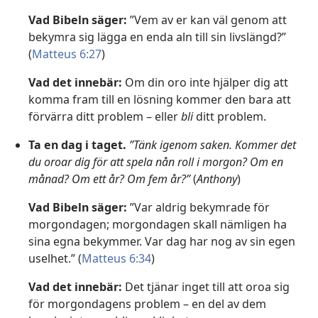
Vad Bibeln säger:
”Vem av er kan väl genom att
bekymra sig lägga en enda aln till sin livslängd?”
(
Matteus 6:27
)
Vad det innebär:
Om din oro inte hjälper dig att
komma fram till en lösning kommer den bara att
förvärra ditt problem – eller
bli
ditt problem.
Ta en dag i taget.
”Tänk igenom saken. Kommer det
du oroar dig för att spela nån roll i morgon? Om en
månad? Om ett år? Om fem år?”
(
Anthony
)
Vad Bibeln säger:
”Var aldrig bekymrade för
morgondagen; morgondagen skall nämligen ha
sina egna bekymmer. Var dag har nog av sin egen
uselhet.” (
Matteus 6:34
)
Vad det innebär:
Det tjänar inget till att oroa sig
för morgondagens problem – en del av dem