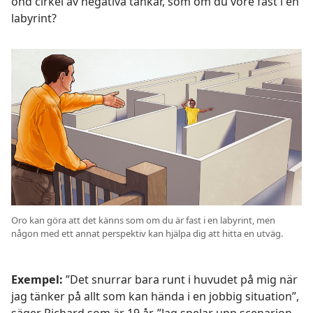
ond cirkel av negativa tankar, som om du vore fast i en
labyrint?
Oro kan göra att det känns som om du är fast i en labyrint, men
någon med ett annat perspektiv kan hjälpa dig att hitta en utväg.
Exempel:
”Det snurrar bara runt i huvudet på mig när
jag tänker på allt som kan hända i en jobbig situation”,
säger Richard som är 19 år. ”Jag spelar upp scenarion