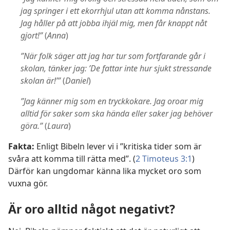
jag springer i ett ekorrhjul utan att komma nånstans.
Jag håller på att jobba ihjäl mig, men får knappt nåt
gjort!”
(
Anna
)
”När folk säger att jag har tur som fortfarande går i
skolan, tänker jag: ’De fattar inte hur sjukt stressande
skolan är!’”
(
Daniel
)
”Jag känner mig som en tryckkokare. Jag oroar mig
alltid för saker som ska hända eller saker jag behöver
göra.”
(
Laura
)
Fakta:
Enligt Bibeln lever vi i ”kritiska tider som är
svåra att komma till rätta med”. (
2 Timoteus 3:1
)
Därför kan ungdomar känna lika mycket oro som
vuxna gör.
Är oro alltid något negativt?