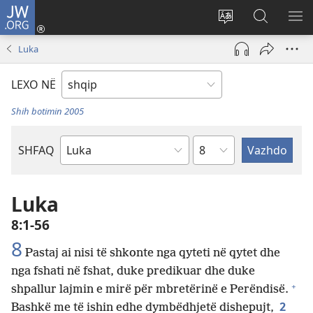
JW.ORG
Hyr
me
Ndrysho
Kërko
SH
identifikim
gjuhën
në
ME
Luka
(hap
e
JW.ORG
dritare
sitit
LEXO NË
të
re)
Shih botimin 2005
Kapitullit
SHFAQ
Librit
të
Biblës
Luka
8:1-56
8
Pastaj ai nisi të shkonte nga qyteti në qytet dhe
nga fshati në fshat, duke predikuar dhe duke
+
shpallur lajmin e mirë për mbretërinë e Perëndisë.
2
Bashkë me të ishin edhe dymbëdhjetë dishepujt,