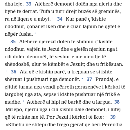
33
dha leje.
Atëherë demonët dolën nga njeriu dhe
hynë te derrat. Tufa u turr drejt buzës së greminës,
+
34
ra në liqen e u mbyt.
Kur panë ç’kishte
ndodhur, çobanët ikën dhe e çuan lajmin në qytet e
+
nëpër fusha.
35
Atëherë njerëzit dolën të shihnin ç’kishte
ndodhur, vajtën te Jezui dhe e gjetën njeriun nga i
cili dolën demonët, të veshur e me mendje të
shëndoshë, ulur te këmbët e Jezuit; dhe u frikësuan.
+
36
Ata që e kishin parë, u treguan se si ishte
+
37
shëruar i pushtuari nga demonët.
Prandaj, e
gjithë turma nga vendi përreth gerazenëve i kërkoi të
largohej nga ata, sepse i kishte pushtuar një frikë e
+
38
madhe.
Atëherë ai hipi në barkë dhe u largua.
Mirëpo, njeriu nga i cili kishin dalë demonët, i lutej
+
39
që të rrinte me të. Por Jezui i kërkoi të ikte:
«Kthehu në shtëpi dhe trego gjërat që bëri Perëndia