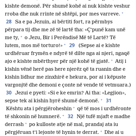
kishte demonë. Për shumë kohë ai nuk kishte veshur
+
rroba dhe nuk rrinte në shtëpi, por mes varreve.
28
Sa e pa Jezuin, ai bërtiti fort, ra përmbys
përpara tij dhe me zë të lartë tha: «Ç’punë kam unë
+
me ty,
o Jezu, Bir i Perëndisë Më të Lartë? Të
+
29
lutem, mos më torturo!»
(Sepse ai e kishte
urdhëruar frymën e ndyrë të dilte nga ai njeri, ngaqë
+
ajo e kishte mbërthyer për një kohë të gjatë.
Atij i
kishin vënë herë pas here njerëz që ta ruanin dhe e
kishin lidhur me zinxhirë e hekura, por ai i këpuste
vargonjtë dhe demoni e çonte në vende të vetmuara.)
30
Jezui e pyeti: «Si e ke emrin? Ai tha: «Legjion»,
+
31
sepse tek ai kishin hyrë shumë demonë.
+
Kështu ata i përgjëroheshin
që të mos i urdhëronte
+
32
të shkonin në humnerë.
Një tufë mjaft e madhe
+
derrash
po kulloste atje në mal, prandaj ata iu
+
përgjëruan t’i lejonte të hynin te derrat.
Dhe ai u