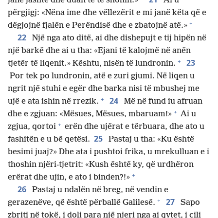
janë jashtë dhe duan të të shohin.»
Ai u
përgjigj: «Nëna ime dhe vëllezërit e mi janë këta që e
+
dëgjojnë fjalën e Perëndisë dhe e zbatojnë atë.»
22
Një nga ato ditë, ai dhe dishepujt e tij hipën në
një barkë dhe ai u tha: «Ejani të kalojmë në anën
+
23
tjetër të liqenit.» Kështu, nisën të lundronin.
Por tek po lundronin, atë e zuri gjumi. Në liqen u
ngrit një stuhi e egër dhe barka nisi të mbushej me
+
24
ujë e ata ishin në rrezik.
Më në fund iu afruan
+
dhe e zgjuan: «Mësues, Mësues, mbaruam!»
Ai u
+
zgjua, qortoi
erën dhe ujërat e tërbuara, dhe ato u
25
fashitën e u bë qetësi.
Pastaj u tha: «Ku është
besimi juaj?» Dhe ata i pushtoi frika, u mrekulluan e i
thoshin njëri-tjetrit: «Kush është ky, që urdhëron
+
erërat dhe ujin, e ato i binden?!»
26
Pastaj u ndalën në breg, në vendin e
+
27
gerazenëve, që është përballë Galilesë.
Sapo
zbriti në tokë, i doli para një njeri nga ai qytet, i cili