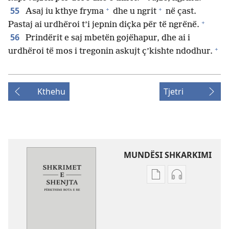
+
+
55
Asaj iu kthye fryma
dhe u ngrit
në çast.
+
Pastaj ai urdhëroi t’i jepnin diçka për të ngrënë.
56
Prindërit e saj mbetën gojëhapur, dhe ai i
+
urdhëroi të mos i tregonin askujt ç’kishte ndodhur.
Kthehu
Tjetri
MUNDËSI SHKARKIMI
Mundësitë
Mundësitë
e
e
shkarkimit
shkarkimit
për
për