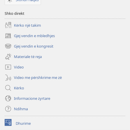
Shko direkt
Kërko një takim
Gjej vendin e mbledhjes
(hap
dritare
Gjej vendin e kongresit
(hap
të
dritare
re)
Materiale të reja
të
re)
Video
Video me përshkrime me zë
Kërko
Informacione zyrtare
Ndihma
Dhurime
(hap