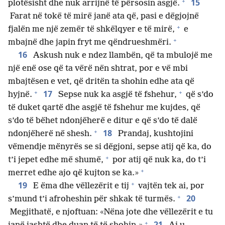
+
15
plotësisht dhe nuk arrijnë të përsosin asgjë.
Farat në tokë të mirë janë ata që, pasi e dëgjojnë
+
fjalën me një zemër të shkëlqyer e të mirë,
e
+
mbajnë dhe japin fryt me qëndrueshmëri.
16
Askush nuk e ndez llambën, që ta mbulojë me
një enë ose që ta vërë nën shtrat, por e vë mbi
mbajtësen e vet, që dritën ta shohin edhe ata që
+
+
17
hyjnë.
Sepse nuk ka asgjë të fshehur,
që s’do
të duket qartë dhe asgjë të fshehur me kujdes, që
s’do të bëhet ndonjëherë e ditur e që s’do të dalë
+
18
ndonjëherë në shesh.
Prandaj, kushtojini
vëmendje mënyrës se si dëgjoni, sepse atij që ka, do
+
t’i jepet edhe më shumë,
por atij që nuk ka, do t’i
+
merret edhe ajo që kujton se ka.»
+
19
E ëma dhe vëllezërit e tij
vajtën tek ai, por
+
20
s’mund t’i afroheshin për shkak të turmës.
Megjithatë, e njoftuan: «Nëna jote dhe vëllezërit e tu
+
21