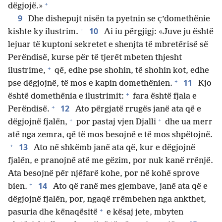
+
dëgjojë.»
9
Dhe dishepujt nisën ta pyetnin se ç’domethënie
+
10
kishte ky ilustrim.
Ai iu përgjigj: «Juve ju është
lejuar të kuptoni sekretet e shenjta të mbretërisë së
Perëndisë, kurse për të tjerët mbeten thjesht
+
ilustrime,
që, edhe pse shohin, të shohin kot, edhe
+
11
pse dëgjojnë, të mos e kapin domethënien.
Kjo
+
është domethënia e ilustrimit:
fara është fjala e
+
12
Perëndisë.
Ato përgjatë rrugës janë ata që e
+
+
dëgjojnë fjalën,
por pastaj vjen Djalli
dhe ua merr
atë nga zemra, që të mos besojnë e të mos shpëtojnë.
+
13
Ato në shkëmb janë ata që, kur e dëgjojnë
fjalën, e pranojnë atë me gëzim, por nuk kanë rrënjë.
Ata besojnë për njëfarë kohe, por në kohë sprove
+
14
bien.
Ato që ranë mes gjembave, janë ata që e
dëgjojnë fjalën, por, ngaqë rrëmbehen nga ankthet,
+
pasuria dhe kënaqësitë
e kësaj jete, mbyten