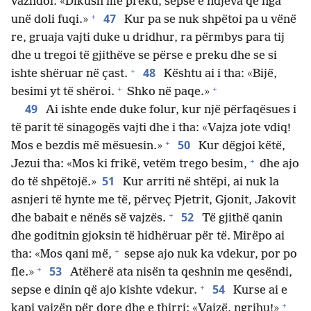
vazhdoi: «Dikush më preku, sepse e ndjeva që nga
+
47
unë doli fuqi.»
Kur pa se nuk shpëtoi pa u vënë
re, gruaja vajti duke u dridhur, ra përmbys para tij
dhe u tregoi të gjithëve se përse e preku dhe se si
+
48
ishte shëruar në çast.
Kështu ai i tha: «Bijë,
+
+
besimi yt të shëroi.
Shko në paqe.»
49
Ai ishte ende duke folur, kur një përfaqësues i
të parit të sinagogës vajti dhe i tha: «Vajza jote vdiq!
+
50
Mos e bezdis më mësuesin.»
Kur dëgjoi këtë,
+
Jezui tha: «Mos ki frikë, vetëm trego besim,
dhe ajo
51
do të shpëtojë.»
Kur arriti në shtëpi, ai nuk la
asnjeri të hynte me të, përveç Pjetrit, Gjonit, Jakovit
+
52
dhe babait e nënës së vajzës.
Të gjithë qanin
dhe goditnin gjoksin të hidhëruar për të. Mirëpo ai
+
tha: «Mos qani më,
sepse ajo nuk ka vdekur, por po
+
53
fle.»
Atëherë ata nisën ta qeshnin me qesëndi,
+
54
sepse e dinin që ajo kishte vdekur.
Kurse ai e
+
kapi vajzën për dore dhe e thirri: «Vajzë, ngrihu!»