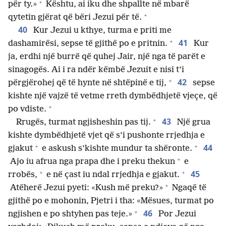
+
për ty.»
Kështu, ai iku dhe shpallte në mbarë
+
qytetin gjërat që bëri Jezui për të.
40
Kur Jezui u kthye, turma e priti me
+
41
dashamirësi, sepse të gjithë po e pritnin.
Kur
ja, erdhi një burrë që quhej Jair, një nga të parët e
sinagogës. Ai i ra ndër këmbë Jezuit e nisi t’i
+
42
përgjërohej që të hynte në shtëpinë e tij,
sepse
kishte një vajzë të vetme rreth dymbëdhjetë vjeçe, që
+
po vdiste.
+
43
Rrugës, turmat ngjisheshin pas tij.
Një grua
kishte dymbëdhjetë vjet që s’i pushonte rrjedhja e
+
+
44
gjakut
e askush s’kishte mundur ta shëronte.
+
Ajo iu afrua nga prapa dhe i preku thekun
e
+
+
45
rrobës,
e në çast iu ndal rrjedhja e gjakut.
+
Atëherë Jezui pyeti: «Kush më preku?»
Ngaqë të
gjithë po e mohonin, Pjetri i tha: «Mësues, turmat po
+
46
ngjishen e po shtyhen pas teje.»
Por Jezui