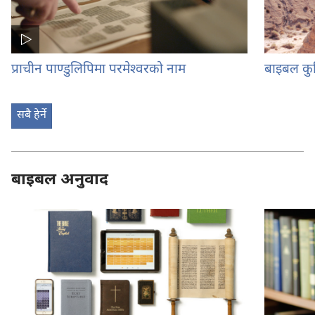
प्राचीन पाण्डुलिपिमा परमेश्‍वरको नाम
बाइबल कु
सबै हेर्ने
बाइबल अनुवाद