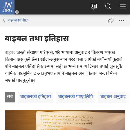
JW.ORG
प्रवेश
(ब्राउजरको
वेब
JW.ORG
मेनु
अर्को
साइटको
मा
देखा
बाइबलको शिक्षा
ट्याबमा
भाषा
खोज्नुहोस्‌
नयाँ
परिवर्तन
बाइबल तथा इतिहास
पृष्ठ
गर्ने
खुल्नेछ)
बाइबलजस्तो संरक्षण गरिएको, धेरै भाषामा अनुवाद र वितरण भएको
किताब अरु कुनै छैन। खोज-अनुसन्धान गरेर पत्ता लागेको नयाँ-नयाँ कुराले
पनि बाइबल ऐतिहासिक रूपमा सही छ भन्‍ने प्रमाण दिन्छ। तपाईँ जुनसुकै
धार्मिक पृष्ठभूमिबाट आउनुभए तापनि बाइबल अरू किताब भन्दा भिन्‍न
भएको पाउनुहुनेछ।
सबै
बाइबलको इतिहास
बाइबलको पाण्डुलिपि
बाइबल अनुवाद