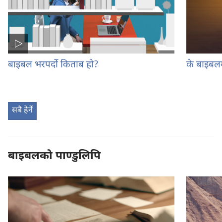
बाइबल भरपर्दो किताब हो?
के बाइबलम
सबै हेर्ने
बाइबलको पाण्डुलिपि