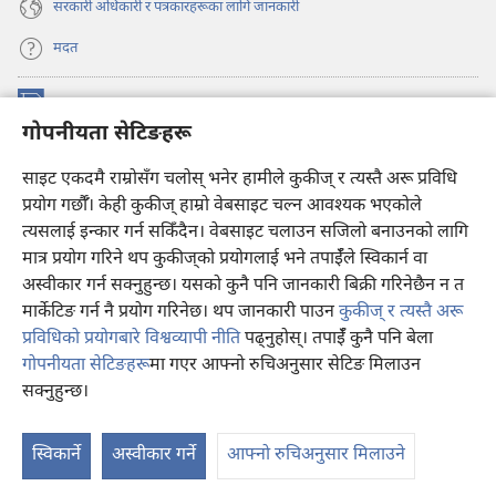
सरकारी अधिकारी र पत्रकारहरूका लागि जानकारी
मदत
अनुदान
(ब्राउजरको
गोपनीयता सेटिङहरू
अर्को
ट्याबमा
प्रहरीधरहरा अनलाइन लाइब्रेरी
नयाँ
(ब्राउजरको
साइट एकदमै राम्रोसँग चलोस् भनेर हामीले कुकीज् र त्यस्तै अरू प्रविधि
पृष्ठ
अर्को
प्रयोग गर्छौँ। केही कुकीज्‌ हाम्रो वेबसाइट चल्न आवश्यक भएकोले
®
JW Hub
खुल्नेछ)
ट्याबमा
(ब्राउजरको
त्यसलाई इन्कार गर्न सकिँदैन। वेबसाइट चलाउन सजिलो बनाउनको लागि
नयाँ
अर्को
मात्र प्रयोग गरिने थप कुकीज्‌को प्रयोगलाई भने तपाईँले स्विकार्न वा
पृष्ठ
JW लाइब्रेरी
एप
ट्याबमा
खुल्नेछ)
अस्वीकार गर्न सक्नुहुन्छ। यसको कुनै पनि जानकारी बिक्री गरिनेछैन न त
नयाँ
मार्केटिङ गर्न नै प्रयोग गरिनेछ। थप जानकारी पाउन
कुकीज् र त्यस्तै अरू
पृष्ठ
खुल्नेछ)
प्रविधिको प्रयोगबारे विश्वव्यापी नीति
पढ्नुहोस्। तपाईँ कुनै पनि बेला
गोपनीयता सेटिङहरू
मा गएर आफ्नो रुचिअनुसार सेटिङ मिलाउन
Copyright
© 2026 Watch Tower Bible and Tract Society of Pennsylvania.
सक्नुहुन्छ।
प्रयोगका सर्तहरू
|
गोपनीयता नीति
|
गोपनीयता सेटिङहरू
स्विकार्ने
अस्वीकार गर्ने
आफ्नो रुचिअनुसार मिलाउने