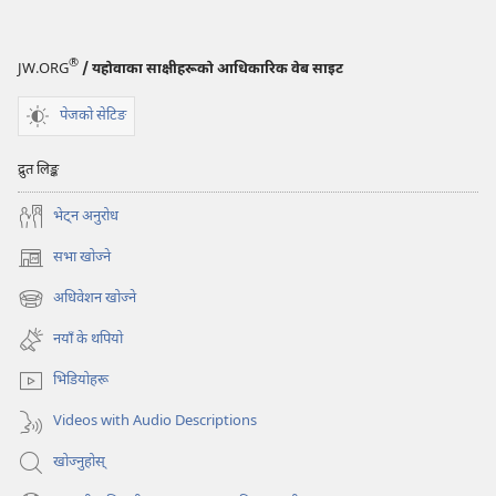
®
JW.ORG
/ यहोवाका साक्षीहरूको आधिकारिक वेब साइट
पेजको सेटिङ
द्रुत लिङ्क
भेट्‌न अनुरोध
सभा खोज्ने
(ब्राउजरको
अर्को
अधिवेशन खोज्ने
(ब्राउजरको
ट्याबमा
अर्को
नयाँ
नयाँ के थपियो
ट्याबमा
पृष्ठ
नयाँ
खुल्नेछ)
भिडियोहरू
पृष्ठ
खुल्नेछ)
Videos with Audio Descriptions
खोज्नुहोस्‌