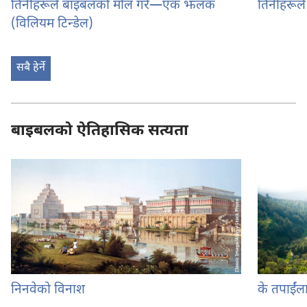
तिनीहरूले बाइबलको मोल गरे—एक झलक
तिनीहरूल
(विलियम टिन्डेल)
सबै हेर्ने
बाइबलको ऐतिहासिक सत्यता
निनवेको विनाश
के तपाईं