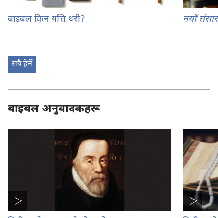
बाइबल किन यत्ति थरी?
नयाँ संसा
सबै हेर्ने
बाइबल अनुवादकहरू