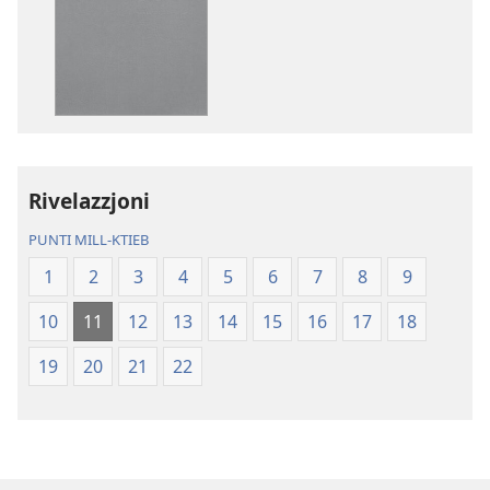
għad-
għad-
dawnlowds
dawnlowds
tal-
tar-
pubblikazzjonijiet
rikordings
diġitali
bl-
Traduzzjoni
awdjo
tad-
Traduzzjoni
Dinja
tad-
Rivelazzjoni
l-
Dinja
PUNTI MILL-KTIEB
Ġdida
l-
taʼ
Ġdida
1
2
3
4
5
6
7
8
9
l-
taʼ
10
11
12
13
14
15
16
17
18
Iskrittura
l-
Mqaddsa
Iskrittura
19
20
21
22
(Reviżjoni
Mqaddsa
tal-
(Reviżjoni
2013)
tal-
2013)