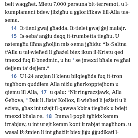
belt waqgħet. Mietu 7,000 persuna bit-terremot, u l-
kumplament bdew jibżgħu u gglorifikaw lill-Alla tas-
sema.
14
It-tieni gwaj għadda. It-tielet gwaj ġej malajr.
15
Is-sebaʼ anġlu daqq it-trumbetta tiegħu. U
nstemgħu ilħna għoljin mis-sema jgħidu: “Is-Saltna
t’Alla u tal-wieħed li għażel biex ikun il-Kristu qed
*
tmexxi fuq il-bnedmin, u hu
se jmexxi bħala re għal
dejjem taʼ dejjem.”
16
U l-24 anzjan li kienu bilqiegħda fuq it-tron
tagħhom quddiem Alla niżlu għarkopptejhom u
17
qiemu lil Alla,
u qalu: “Nirringrazzjawk, Alla
*
Ġeħova,
Dak li Jistaʼ Kollox, il-wieħed li jeżisti u li
eżista, għax int użajt il-qawwa kbira tiegħek u bdejt
18
tmexxi bħala re.
Imma l-popli tgħidx kemm
irrabjaw, u int urejt kemm kont irrabjat magħhom, u
wasal iż-żmien li int għażilt biex jiġu ġġudikati l-