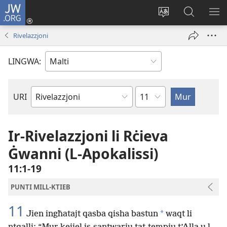
JW.ORG
Illoggja
(opens
Biddel
Fittex
UR
new
il-
f’JW.ORG
L-
Rivelazzjoni
window)
lingwa
ME
tas-
LINGWA:
sit
Kapitlu
URI
Ktieb
tal-
Bibbja
Ir-Rivelazzjoni li Rċieva
Ġwanni (L-Apokalissi)
11:1-19
PUNTI MILL-KTIEB
11
*
Jien ingħatajt qasba qisha bastun
waqt li