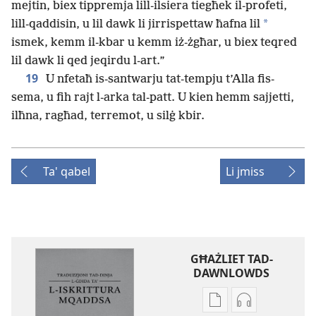
mejtin, biex tippremja lill-ilsiera tiegħek il-profeti,
*
lill-qaddisin, u lil dawk li jirrispettaw ħafna lil
ismek, kemm il-kbar u kemm iż-żgħar, u biex teqred
lil dawk li qed jeqirdu l-art.”
19
U nfetaħ is-santwarju tat-tempju t’Alla fis-
sema, u fih rajt l-arka tal-patt. U kien hemm sajjetti,
ilħna, ragħad, terremot, u silġ kbir.
Ta' qabel
Li jmiss
GĦAŻLIET TAD-
DAWNLOWDS
Għażliet
Għażliet