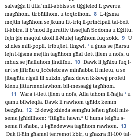
salvaġġa li titlaʼ mill-abbiss se tiġġieled fi gwerra
8
magħhom, tirbħilhom, u toqtolhom.
L-iġsma
mejtin tagħhom se jkunu fit-triq il-prinċipali tal-belt
il-kbira, li b’mod figurattiv tissejjaħ Sodoma u Eġittu,
9
fejn ġie maqtul ukoll il-Mulej tagħhom fuq zokk.
U
*
xi nies mill-popli, tribujiet, lingwi,
u ġnus se jħarsu
lejn l-iġsma mejtin tagħhom għal tlett ijiem u nofs, u
10
mhux se jħalluhom jindifnu.
Dawk li jgħixu fuq l-
art se jifirħu u jiċċelebraw minħabba li mietu, u se
jibagħtu rigali lil xulxin, għax dawn iż-żewġ profeti
kienu jitturmentawhom bil-messaġġ tagħhom.
11
*
Wara t-tlett ijiem u nofs, Alla tahom il-ħajja
u
qamu bilwieqfa. Dawk li rawhom tgħidx kemm
12
beżgħu.
Iż-żewġ xhieda semgħu leħen għoli mis-
sema jgħidilhom: “Itilgħu hawn.” U huma telgħu s-
13
sema fi sħaba, u l-għedewwa tagħhom rawhom.
Dak il-ħin għamel terremot kbir, u għaxra fil-100 tal-