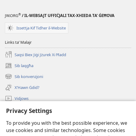
®
JW.ORG
/ IL-WEBSAJT UFFIĊJALI TAX-XHIEDA TA' ĠEĦOVA
Issettja Kif Tidher il-Website
Links taʼ Malajr
Saqsi Biex Jiġi Jżurek Xi Ħadd
Sib laqgħa
(opens
new
Sib konvenzjoni
(opens
window)
new
X’Hawn Ġdid?
window)
Vidjows
Fittex f’JW.ORG
Privacy Settings
To provide you with the best possible experience, we
Donazzjonijiet
(opens
use cookies and similar technologies. Some cookies
new