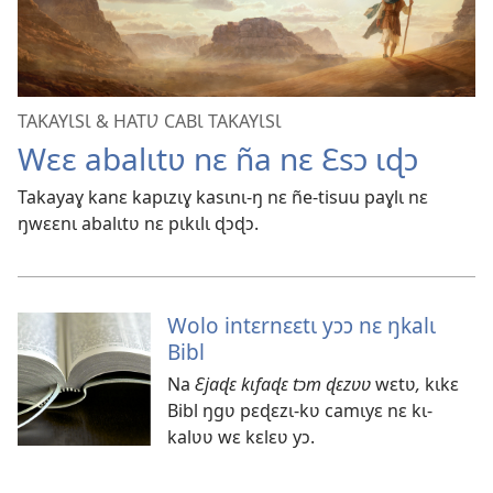
TAKAYƖSƖ & HATƲ CABƖ TAKAYƖSƖ
Wɛɛ abalɩtʋ nɛ ña nɛ Ɛsɔ ɩɖɔ
Takayaɣ kanɛ kapɩzɩɣ kasɩnɩ-ŋ nɛ ñe-tisuu paɣlɩ nɛ
ŋwɛɛnɩ abalɩtʋ nɛ pɩkɩlɩ ɖɔɖɔ.
Wolo intɛrnɛɛtɩ yɔɔ nɛ ŋkalɩ
Bibl
Na
Ɛjaɖɛ kɩfaɖɛ tɔm ɖɛzʋʋ
wɛtʋ
,
kɩkɛ
Bibl ŋgʋ pɛɖɛzɩ-kʋ camɩyɛ nɛ kɩ-
kalʋʋ wɛ kɛlɛʋ yɔ.