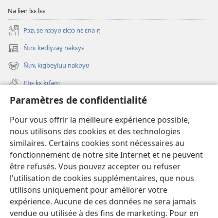
Na lien lɛɛ lɛɛ
Pɔzɩ se nɔɔyʋ ɛkɔɔ nɛ ɛna-ŋ
Ñɩnɩ kediɣzaɣ nakɛyɛ
(ouvre
une
Ñɩnɩ kigbeɣluu nakʋyʋ
(ouvre
nouvelle
une
fenêtre)
Ɛbɛ kɛ kɩfam
nouvelle
fenêtre)
Paramètres de confidentialité
Videowaa
Search
Pour vous offrir la meilleure expérience possible,
nous utilisons des cookies et des technologies
Sɩnʋʋ
similaires. Certains cookies sont nécessaires au
fonctionnement de notre site Internet et ne peuvent
Haɖɛ
(ouvre
être refusés. Vous pouvez accepter ou refuser
une
l'utilisation de cookies supplémentaires, que nous
nouvelle
Intɛrnɛɛtɩ yɔɔ takayɩsɩ ɖɩzɩyɛ
utilisons uniquement pour améliorer votre
(ouvre
fenêtre)
expérience. Aucune de ces données ne sera jamais
une
®
JW Hub
nouvelle
vendue ou utilisée à des fins de marketing. Pour en
(ouvre