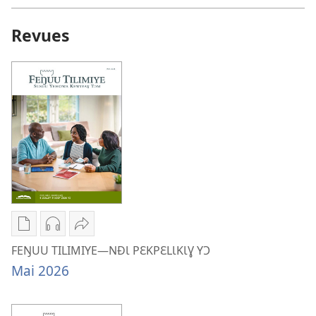
Revues
Options
Options
Tayɩ
de
de
FEŊUU
FEŊUU TILIMIYE—NĐƖ PƐKPƐLƖKƖƔ YƆ
téléchargement
téléchargement
TILIMIYE
Mai 2026
des
des
—
publications
enregistrements
NĐƖ