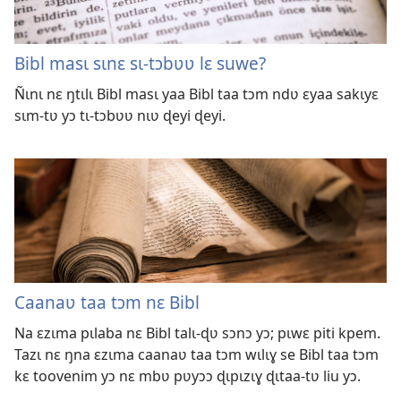
Bibl masɩ sɩnɛ sɩ-tɔbʋʋ lɛ suwe?
Ñɩnɩ nɛ ŋtɩlɩ Bibl masɩ yaa Bibl taa tɔm ndʋ ɛyaa sakɩyɛ
sɩm-tʋ yɔ tɩ-tɔbʋʋ nɩʋ ɖeyi ɖeyi.
Caanaʋ taa tɔm nɛ Bibl
Na ɛzɩma pɩlaba nɛ Bibl talɩ-ɖʋ sɔnɔ yɔ; pɩwɛ piti kpem.
Tazɩ nɛ ŋna ɛzɩma caanaʋ taa tɔm wɩlɩɣ se Bibl taa tɔm
kɛ toovenim yɔ nɛ mbʋ pʋyɔɔ ɖɩpɩzɩɣ ɖɩtaa-tʋ liu yɔ.