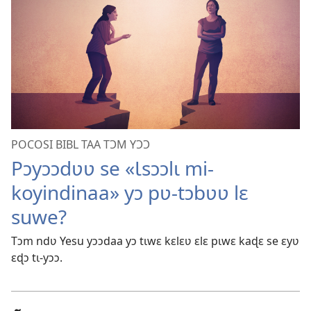
POCOSI BIBL TAA TƆM YƆƆ
Pɔyɔɔdʋʋ se «Ɩsɔɔlɩ mi-
koyindinaa» yɔ pʋ-tɔbʋʋ lɛ
suwe?
Tɔm ndʋ Yesu yɔɔdaa yɔ tɩwɛ kɛlɛʋ ɛlɛ pɩwɛ kaɖɛ se ɛyʋ
ɛɖɔ tɩ-yɔɔ.