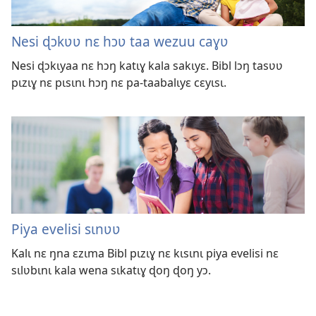
Nesi ɖɔkʋʋ nɛ hɔʋ taa wezuu caɣʋ
Nesi ɖɔkɩyaa nɛ hɔŋ katɩɣ kala sakɩyɛ. Bibl lɔŋ tasʋʋ
pɩzɩɣ nɛ pɩsɩnɩ hɔŋ nɛ pa-taabalɩyɛ cɛyɩsɩ.
Piya evelisi sɩnʋʋ
Kalɩ nɛ ŋna ɛzɩma Bibl pɩzɩɣ nɛ kɩsɩnɩ piya evelisi nɛ
sɩlʋbɩnɩ kala wena sɩkatɩɣ ɖoŋ ɖoŋ yɔ.