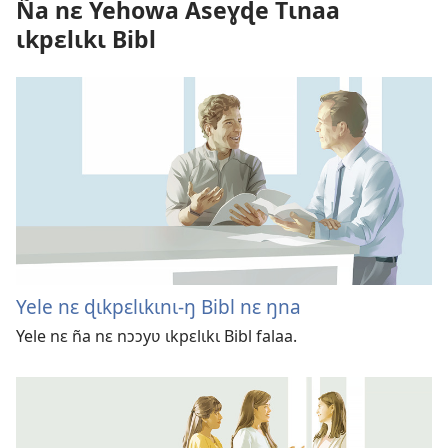
Ña nɛ Yehowa Aseɣɖe Tɩnaa
ɩkpɛlɩkɩ Bibl
Yele nɛ ɖɩkpɛlɩkɩnɩ-ŋ Bibl nɛ ŋna
Yele nɛ ña nɛ nɔɔyʋ ɩkpɛlɩkɩ Bibl falaa.