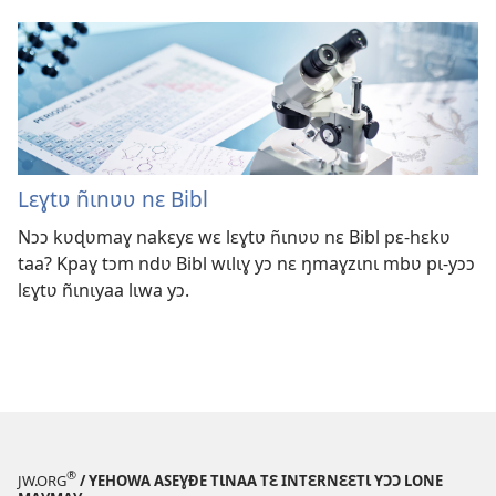
Lɛɣtʋ ñɩnʋʋ nɛ Bibl
Nɔɔ kʋɖʋmaɣ nakɛyɛ wɛ lɛɣtʋ ñɩnʋʋ nɛ Bibl pɛ-hɛkʋ
taa? Kpaɣ tɔm ndʋ Bibl wɩlɩɣ yɔ nɛ ŋmaɣzɩnɩ mbʋ pɩ-yɔɔ
lɛɣtʋ ñɩnɩyaa lɩwa yɔ.
®
JW.ORG
/ YEHOWA ASEƔĐE TƖNAA TƐ INTƐRNƐƐTƖ YƆƆ LONE