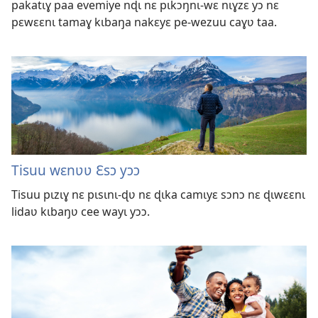
pakatɩɣ paa evemiye nɖɩ nɛ pɩkɔŋnɩ-wɛ nɩɣzɛ yɔ nɛ
pɛwɛɛnɩ tamaɣ kɩbaŋa nakɛyɛ pe-wezuu caɣʋ taa.
Tisuu wɛnʋʋ Ɛsɔ yɔɔ
Tisuu pɩzɩɣ nɛ pɩsɩnɩ-ɖʋ nɛ ɖɩka camɩyɛ sɔnɔ nɛ ɖɩwɛɛnɩ
lidaʋ kɩbaŋʋ cee wayɩ yɔɔ.