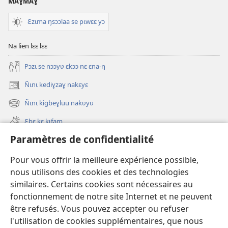
MAƔMAƔ
Ɛzɩma ŋsɔɔlaa se pɩwɛɛ yɔ
Na lien lɛɛ lɛɛ
Pɔzɩ se nɔɔyʋ ɛkɔɔ nɛ ɛna-ŋ
Ñɩnɩ kediɣzaɣ nakɛyɛ
(ouvre
une
Ñɩnɩ kigbeɣluu nakʋyʋ
(ouvre
nouvelle
une
fenêtre)
Ɛbɛ kɛ kɩfam
nouvelle
fenêtre)
Paramètres de confidentialité
Videowaa
Search
Pour vous offrir la meilleure expérience possible,
nous utilisons des cookies et des technologies
Sɩnʋʋ
similaires. Certains cookies sont nécessaires au
fonctionnement de notre site Internet et ne peuvent
Haɖɛ
(ouvre
être refusés. Vous pouvez accepter ou refuser
une
l'utilisation de cookies supplémentaires, que nous
nouvelle