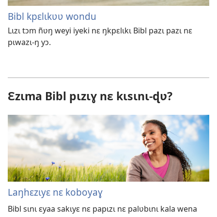
Bibl kpɛlɩkʋʋ wondu
Lɩzɩ tɔm ñʋŋ weyi iyeki nɛ ŋkpɛlɩkɩ Bibl pazɩ pazɩ nɛ
pɩwazɩ-ŋ yɔ.
Ɛzɩma Bibl pɩzɩɣ nɛ kɩsɩnɩ-ɖʋ?
Laŋhɛzɩyɛ nɛ koboyaɣ
Bibl sɩnɩ ɛyaa sakɩyɛ nɛ papɩzɩ nɛ palʋbɩnɩ kala wena