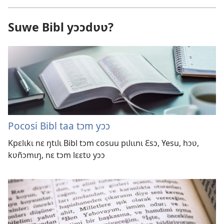
Suwe Bibl yɔɔdʋʋ?
Pocosi Bibl taa tɔm yɔɔ
Kpɛlɩkɩ nɛ ŋtɩlɩ Bibl tɔm cosuu pɩlɩɩnɩ Ɛsɔ, Yesu, hɔʋ,
kʋñɔmɩŋ, nɛ tɔm lɛɛtʋ yɔɔ