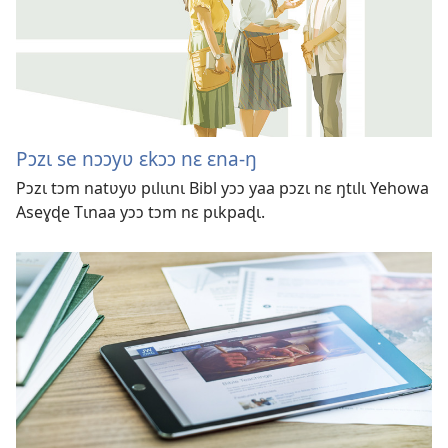
Pɔzɩ se nɔɔyʋ ɛkɔɔ nɛ ɛna-ŋ
Pɔzɩ tɔm natʋyʋ pɩlɩɩnɩ Bibl yɔɔ yaa pɔzɩ nɛ ŋtɩlɩ Yehowa
Aseɣɖe Tɩnaa yɔɔ tɔm nɛ pɩkpaɖɩ.