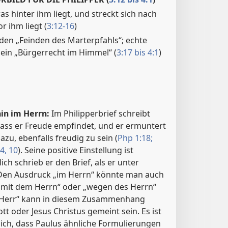
as hinter ihm liegt, und streckt sich nach
r ihm liegt (
3:12-16
)
den „Feinden des Marterpfahls“; echte
ein „Bürgerrecht im Himmel“ (
3:17 bis 4:1
)
in im Herrn:
Im Philipperbrief schreibt
ass er Freude empfindet, und er ermuntert
u, ebenfalls freudig zu sein (
Php 1:18;
4,
10
). Seine positive Einstellung ist
lich schrieb er den Brief, als er unter
 Den Ausdruck „im Herrn“ könnte man auch
 mit dem Herrn“ oder „wegen des Herrn“
„Herr“ kann in diesem Zusammenhang
t oder Jesus Christus gemeint sein. Es ist
lich, dass Paulus ähnliche Formulierungen