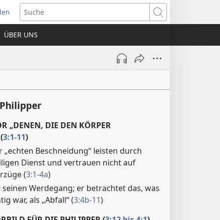
den
net
Suche
es
ÜBER UNS
ter)
Philipper
R „DENEN, DIE DEN KÖRPER
(
3:1-11
)
r „echten Beschneidung“ leisten durch
iligen Dienst und vertrauen nicht auf
rzüge (
3:1-4a
)
 seinen Werdegang; er betrachtet das, was
ig war, als „Abfall“ (
3:4b-11
)
RBILD FÜR DIE PHILIPPER (
3:12 bis 4:1
)