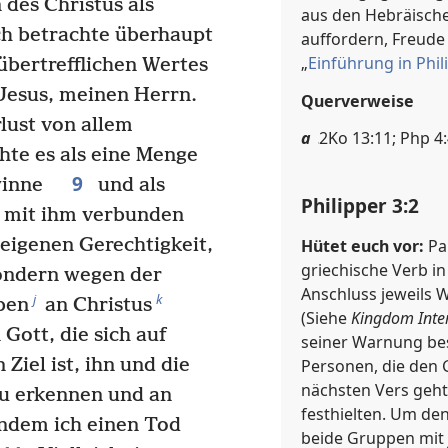
 des Christus als
aus den Hebräischen
h betrachte überhaupt
auffordern, Freude
„
Einführung in Phil
nübertrefflichen Wertes
 Jesus, meinen Herrn.
Querverweise
lust von allem
a
2Ko 13:11; Php 4:
te es als eine Menge
9
gewinne
und als
Philipper 3:2
r mit ihm verbunden
 eigenen Gerechtigkeit,
Hütet euch vor:
Pa
griechische Verb i
sondern wegen der
Anschluss jeweils
j
k
ben
an Christus
(Siehe
Kingdom Inter
Gott, die sich auf
seiner Warnung be
Ziel ist, ihn und die
Personen, die den 
nächsten Vers geht
u erkennen und an
festhielten. Um de
ndem ich einen Tod
beide Gruppen mit 