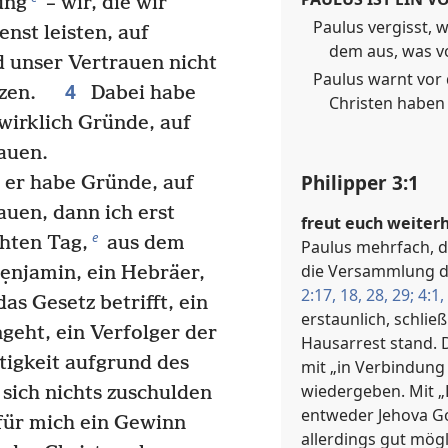
ung
– wir, die wir
Paulus vergisst, w
enst leisten, auf
dem aus, was vo
 unser Vertrauen nicht
Paulus warnt vor 
4
tzen.
Dabei habe
Christen haben 
wirklich Gründe, auf
auen.
Philipper 3:1
 er habe Gründe, auf
uen, dann ich erst
freut euch weiterh
e
hten Tag,
aus dem
Paulus mehrfach, d
die Versammlung daz
ẹnjamin, ein Hebräer,
2:17, 18,
28, 29;
4:1,
as Gesetz betrifft, ein
erstaunlich, schließ
geht, ein Verfolger der
Hausarrest stand.
igkeit aufgrund des
mit „in Verbindung
wiedergeben. Mit 
 sich nichts zuschulden
entweder Jehova Got
ür mich ein Gewinn
allerdings gut mög