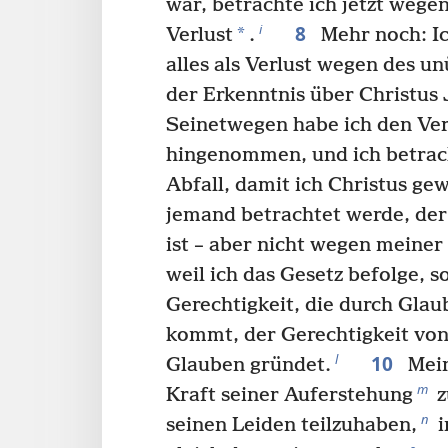
war, betrachte ich jetzt wegen
8
i
*
Verlust
.
Mehr noch: Ic
alles als Verlust wegen des u
der Erkenntnis über Christus
Seinetwegen habe ich den Ver
hingenommen, und ich betrach
Abfall, damit ich Christus 
jemand betrachtet werde, de
ist – aber nicht wegen meiner
weil ich das Gesetz befolge, 
Gerechtigkeit, die durch Glau
kommt, der Gerechtigkeit von 
10
l
Glauben gründet.
Mein 
m
Kraft seiner Auferstehung
z
n
seinen Leiden teilzuhaben,
i