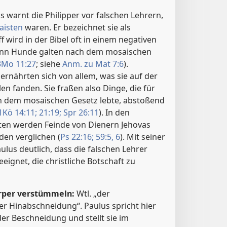
 warnt die Philipper vor falschen Lehrern,
aisten
waren. Er bezeichnet sie als
f wird in der Bibel oft in einem negativen
enn Hunde galten nach dem mosaischen
3Mo 11:27
; siehe
Anm. zu Mat 7:6
).
rnährten sich von allem, was sie auf der
len fanden. Sie fraßen also Dinge, die für
h dem mosaischen Gesetz lebte, abstoßend
1Kö 14:11;
21:19;
Spr 26:11
). In den
ten werden Feinde von Dienern Jehovas
en verglichen (
Ps 22:16;
59:5, 6
). Mit seiner
lus deutlich, dass die falschen Lehrer
eeignet, die christliche Botschaft zu
rper verstümmeln:
Wtl. „der
er Hinabschneidung“. Paulus spricht hier
er Beschneidung und stellt sie im