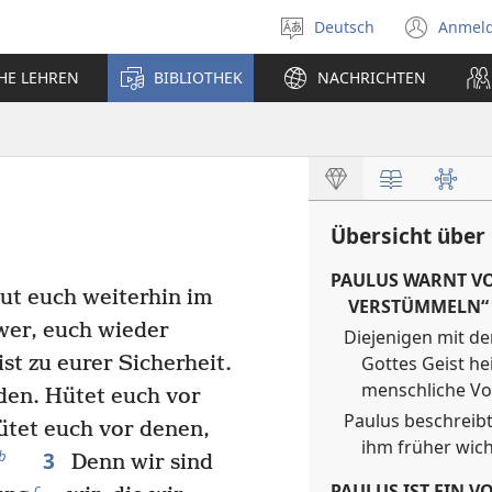
Deutsch
Anmel
Sprache
(öff
auswählen
neu
CHE LEHREN
BIBLIOTHEK
NACHRICHTEN
Fens
Übersicht über 
PAULUS WARNT VO
ut euch weiterhin im
VERSTÜMMELN“ 
hwer, euch wieder
Diejenigen mit de
Gottes Geist he
ist zu eurer Sicherheit.
menschliche Vo
en. Hütet euch vor
Paulus beschreibt
ütet euch vor denen,
ihm früher wicht
3
b
Denn wir sind
PAULUS IST EIN VO
c