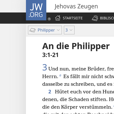
JW.ORG
Jehovas Zeugen
STARTSEITE
BIBLIS
Philipper
3
An die Philipper
3:1-21
3
Und nun, meine Brüder, fre
a
Herrn.
Es fällt mir nicht sc
dasselbe zu schreiben, und es 
2
Hütet euch vor den Hund
denen, die Schaden stiften. H
die den Körper verstümmeln.