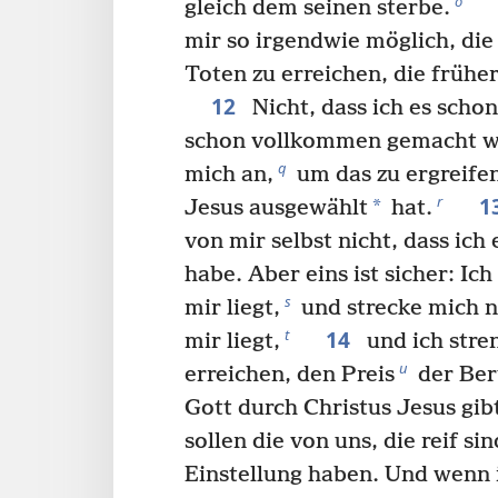
o
gleich dem seinen sterbe.
mir so irgendwie möglich, di
Toten zu erreichen, die früher
12
Nicht, dass ich es sch
schon vollkommen gemacht wu
q
mich an,
um das zu ergreife
1
r
*
Jesus ausgewählt
hat.
von mir selbst nicht, dass ich 
habe. Aber eins ist sicher: Ic
s
mir liegt,
und strecke mich n
14
t
mir liegt,
und ich stren
u
erreichen, den Preis
der Ber
Gott durch Christus Jesus gi
sollen die von uns, die reif sin
Einstellung haben. Und wenn i