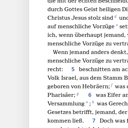
die mit der echten Beschneid
durch Gottes Geist heiligen Di
d
Christus Jesus stolz sind
und
*
auf menschliche Vorzüge
se
ich, wenn überhaupt jemand, 
menschliche Vorzüge zu vertr
Wenn jemand anders denkt,
menschliche Vorzüge zu vertra
5
recht:
beschnitten am ac
Volk Israel, aus dem Stamm B
f
geboren von Hebräern;
was d
6
g
Pharisäer;
was Eifer an
h
*
Versammlung
;
was Gerecht
Gesetzes betrifft, jemand, der
7
kommen ließ.
Doch was f