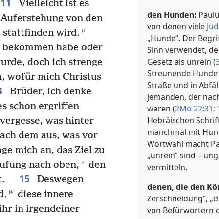
11
Vielleicht ist es
den Hunden:
Paulus
e Auferstehung von den
von denen viele
Jud
p
 stattfinden wird.
„Hunde“. Der Begrif
on bekommen habe oder
Sinn verwendet, d
Gesetz als unrein (
rde, doch ich strenge
Streunende Hunde e
n, wofür mich Christus
Straße und in Abfäl
3
Brüder, ich denke
jemanden, der nac
es schon ergriffen
waren (
2Mo 22:31;
Hebräischen Schrif
h vergesse, was hinter
manchmal mit Hund
ach dem aus, was vor
Wortwahl macht Pau
ge mich an, das Ziel zu
„unrein“ sind – ung
v
ufung nach oben,
den
vermitteln.
15
bt.
Deswegen
denen, die den Kö
w
d,
diese innere
Zerschneidung“, „d
hr in irgendeiner
von Befürwortern d