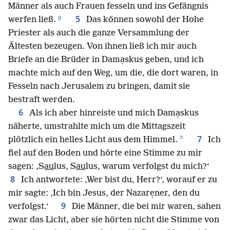
Männer als auch Frauen fesseln und ins Gefängnis
g
5
werfen ließ.
Das können sowohl der Hohe
Priester als auch die ganze Versammlung der
Ältesten bezeugen. Von ihnen ließ ich mir auch
Briefe an die Brüder in Damạskus geben, und ich
machte mich auf den Weg, um die, die dort waren, in
Fesseln nach Jerusalem zu bringen, damit sie
bestraft werden.
6
Als ich aber hinreiste und mich Damạskus
näherte, umstrahlte mich um die Mittagszeit
h
7
plötzlich ein helles Licht aus dem Himmel.
Ich
fiel auf den Boden und hörte eine Stimme zu mir
sagen: ‚S
au
lus, S
au
lus, warum verfolgst du mich?‘
8
Ich antwortete: ‚Wer bist du, Herr?‘, worauf er zu
mir sagte: ‚Ich bin Jesus, der Nazarẹner, den du
9
verfolgst.‘
Die Männer, die bei mir waren, sahen
zwar das Licht, aber sie hörten nicht die Stimme von