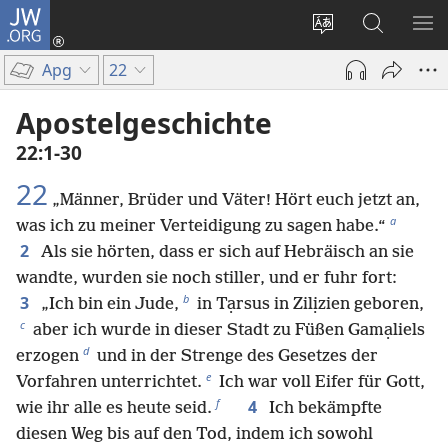
JW.ORG
Anmelden
(öffnet
Websitesprache
Suche
ME
neues
ändern
EI
Apg
22
Fenster)
Apostelgeschichte
22:1-30
22
„Männer, Brüder und Väter! Hört euch jetzt an,
a
was ich zu meiner Verteidigung zu sagen habe.“
2
Als sie hörten, dass er sich auf Hebräisch an sie
wandte, wurden sie noch stiller, und er fuhr fort:
b
3
„Ich bin ein Jude,
in Tạrsus in Zilịzien geboren,
c
aber ich wurde in dieser Stadt zu Füßen Gamạliels
d
erzogen
und in der Strenge des Gesetzes der
e
Vorfahren unterrichtet.
Ich war voll Eifer für Gott,
f
4
wie ihr alle es heute seid.
Ich bekämpfte
diesen Weg bis auf den Tod, indem ich sowohl