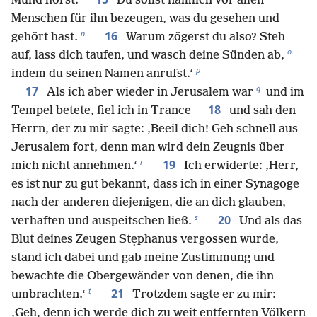
Mund hörst.
Du sollst nämlich vor allen
Menschen für ihn bezeugen, was du gesehen und
n
16
gehört hast.
Warum zögerst du also? Steh
o
auf, lass dich taufen, und wasch deine Sünden ab,
p
indem du seinen Namen anrufst.‘
q
17
Als ich aber wieder in Jerusalem war
und im
18
Tempel betete, fiel ich in Trance
und sah den
Herrn, der zu mir sagte: ‚Beeil dich! Geh schnell aus
Jerusalem fort, denn man wird dein Zeugnis über
r
19
mich nicht annehmen.‘
Ich erwiderte: ‚Herr,
es ist nur zu gut bekannt, dass ich in einer Synagoge
nach der anderen diejenigen, die an dich glauben,
s
20
verhaften und auspeitschen ließ.
Und als das
Blut deines Zeugen Stẹphanus vergossen wurde,
stand ich dabei und gab meine Zustimmung und
bewachte die Obergewänder von denen, die ihn
t
21
umbrachten.‘
Trotzdem sagte er zu mir:
‚Geh, denn ich werde dich zu weit entfernten Völkern