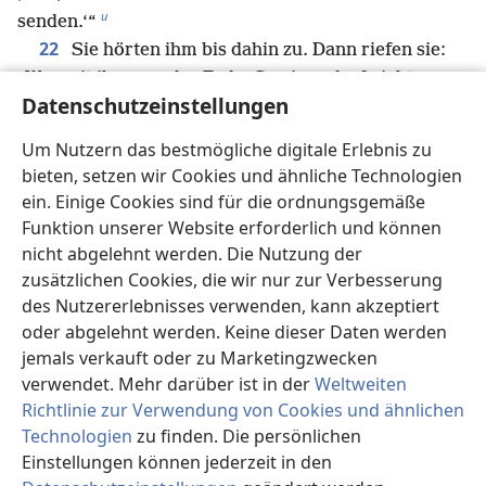
u
senden.‘“
22
Sie hörten ihm bis dahin zu. Dann riefen sie:
„Weg mit ihm von der Erde! So einer darf nicht
Datenschutzeinstellungen
23
leben!“
Weil sie schrien und ihre
Obergewänder herumwarfen und Staub in die Luft
Um Nutzern das bestmögliche digitale Erlebnis zu
v
24
schleuderten,
befahl der
bieten, setzen wir Cookies und ähnliche Technologien
Militärbefehlshaber, Paulus in die Kaserne zu führen
ein. Einige Cookies sind für die ordnungsgemäße
*
und ihn unter Peitschenhieben
zu verhören. So
Funktion unserer Website erforderlich und können
wollte er herausbekommen, warum wegen Paulus so
nicht abgelehnt werden. Die Nutzung der
25
ein Geschrei gemacht wurde.
Als sie Paulus
zusätzlichen Cookies, die wir nur zur Verbesserung
jedoch zum Auspeitschen ausgestreckt hatten, sagte
des Nutzererlebnisses verwenden, kann akzeptiert
oder abgelehnt werden. Keine dieser Daten werden
er zu dem Offizier, der dort stand: „Dürft ihr einen
jemals verkauft oder zu Marketingzwecken
w
*
*
Römer ohne Verurteilung
auspeitschen
?“
verwendet. Mehr darüber ist in der
Weltweiten
26
Als der Offizier das hörte, ging er zum
Richtlinie zur Verwendung von Cookies und ähnlichen
Militärbefehlshaber, erstattete Bericht und fragte:
Technologien
zu finden. Die persönlichen
„Was willst du jetzt tun? Dieser Mensch ist ein
Einstellungen können jederzeit in den
27
Römer.“
Da trat der Militärbefehlshaber zu