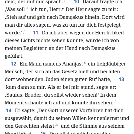
i
10
dem, der mit mir sprach.
Darauf fragte ich:
*
‚Was soll
ich tun, Herr?‘ Der Herr sagte zu mir:
‚Steh auf und geh nach Damạskus hinein. Dort wird
man dir alles sagen, was zu tun für dich festgelegt
j
11
wurde.‘
Da ich aber wegen der Herrlichkeit
dieses Lichts nichts sehen konnte, wurde ich von
meinen Begleitern an der Hand nach Damạskus
geführt.
k
12
Ein Mann namens Ananịas,
ein tiefgläubiger
Mensch, der sich an das Gesetz hielt und bei allen
13
dort wohnenden Juden einen guten Ruf hatte,
kam dann zu mir. Als er bei mir stand, sagte er:
‚S
au
lus, Bruder, du sollst wieder sehen!‘ In dem
l
Moment schaute ich auf und konnte ihn sehen.
14
Er sagte: ‚Der Gott unserer Vorfahren hat dich
ausgewählt, damit du seinen Willen kennenlernst und
m
den Gerechten siehst
und die Stimme aus seinem
15