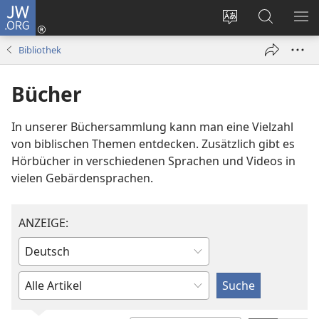
JW.ORG
Anmelden
(öffnet
Websitesprache
Suche
ME
neues
ändern
EI
Bibliothek
Fenster)
Bücher
In unserer Büchersammlung kann man eine Vielzahl
von biblischen Themen entdecken. Zusätzlich gibt es
Hörbücher in verschiedenen Sprachen und Videos in
vielen Gebärdensprachen.
ANZEIGE:
Eine
Sprache
Auswahl
eingeben
treffen
oder