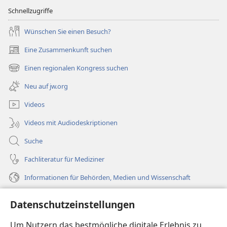
Schnellzugriffe
Wünschen Sie einen Besuch?
Eine Zusammenkunft suchen
(öffnet
neues
Einen regionalen Kongress suchen
(öffnet
Fenster)
neues
Neu auf jw.org
Fenster)
Videos
Videos mit Audiodeskriptionen
Suche
Fachliteratur für Mediziner
Informationen für Behörden, Medien und Wissenschaft
Hilfe
Datenschutzeinstellungen
Spenden
Um Nutzern das bestmögliche digitale Erlebnis zu
(öffnet