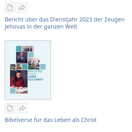
ganzen
Welt
Downloadoptionen
Teilen
für
Bericht
Bericht über das Dienstjahr 2023 der Zeugen
Veröffentlichungen
über
Jehovas in der ganzen Welt
Bericht
das
über
Dienstjahr
das
2023
Dienstjahr
der
2023
Zeugen
der
Jehovas
Zeugen
in
Jehovas
der
in
ganzen
der
Welt
ganzen
Welt
Downloadoptionen
Teilen
für
Bibelverse
Bibelverse für das Leben als Christ
Veröffentlichungen
für