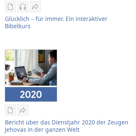
ganzen
Welt
Downloadoptionen
Downloadoptionen
Teilen
für
für
Glücklich
Glücklich – für immer. Ein interaktiver
Veröffentlichungen
Audio
–
Bibelkurs
Glücklich
Glücklich
für
–
–
immer.
für
für
Ein
immer.
immer.
interaktiver
Ein
Ein
Bibelkurs
interaktiver
interaktiver
Bibelkurs
Bibelkurs
Downloadoptionen
Teilen
für
Bericht
Bericht über das Dienstjahr 2020 der Zeugen
Veröffentlichungen
über
Jehovas in der ganzen Welt
Bericht
das