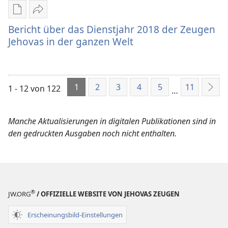
Downloadoptionen
Teilen
für
Bericht
Bericht über das Dienstjahr 2018 der Zeugen
Veröffentlichungen
über
Jehovas in der ganzen Welt
Bericht
das
über
Dienstjahr
das
2018
1
2
3
4
5
11
Dienstjahr
der
1 - 12 von 122
…
Weit
2018
Zeugen
der
Jehovas
Manche Aktualisierungen in digitalen Publikationen sind in
Zeugen
in
den gedruckten Ausgaben noch nicht enthalten.
Jehovas
der
in
ganzen
der
Welt
ganzen
Welt
®
JW.ORG
/ OFFIZIELLE WEBSITE VON JEHOVAS ZEUGEN
Erscheinungsbild-Einstellungen