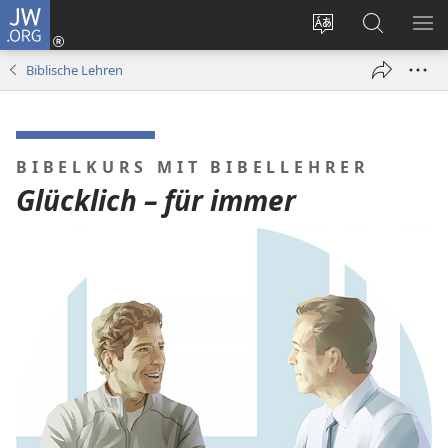
JW.ORG
Anmelden
(öffnet
Websitesprache
Suche
ME
neues
ändern
EI
Biblische Lehren
Fenster)
BIBELKURS MIT BIBELLEHRER
Glücklich – für immer