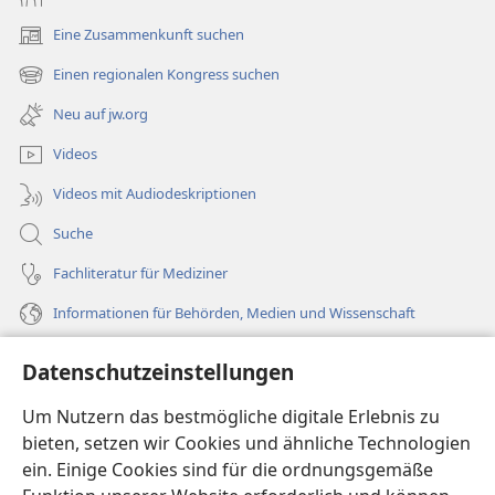
Eine Zusammenkunft suchen
(öffnet
neues
Einen regionalen Kongress suchen
(öffnet
Fenster)
neues
Neu auf jw.org
Fenster)
Videos
Videos mit Audiodeskriptionen
Suche
Fachliteratur für Mediziner
Informationen für Behörden, Medien und Wissenschaft
Hilfe
Datenschutzeinstellungen
Spenden
Um Nutzern das bestmögliche digitale Erlebnis zu
(öffnet
neues
bieten, setzen wir Cookies und ähnliche Technologien
Fenster)
ein. Einige Cookies sind für die ordnungsgemäße
Wachtturm ONLINE-BIBLIOTHEK
(öffnet