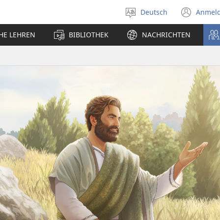
Deutsch
Anmel
Sprache
(öff
auswählen
neu
CHE LEHREN
BIBLIOTHEK
NACHRICHTEN
Fens