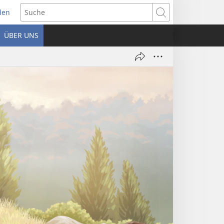
den
net
Suche
es
ÜBER UNS
ter)