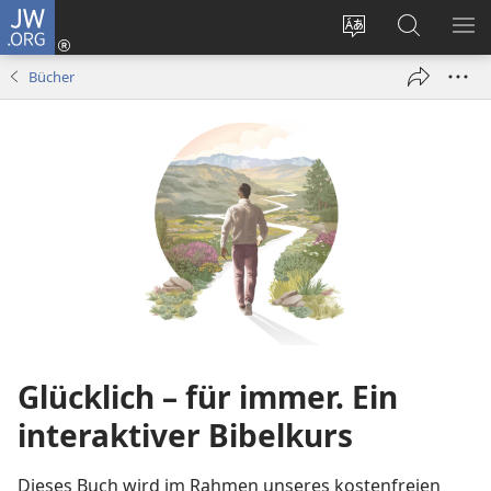
JW.ORG
Anmelden
(öffnet
Websitesprache
Suche
ME
neues
ändern
EI
Bücher
Fenster)
Glücklich – für immer. Ein
interaktiver Bibelkurs
Dieses Buch wird im Rahmen unseres kostenfreien