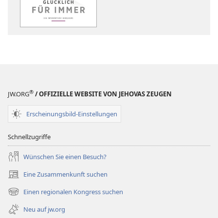
–
–
für
für
immer.
immer.
Ein
Ein
interaktiver
interaktiver
Bibelkurs
Bibelkurs
®
JW.ORG
/ OFFIZIELLE WEBSITE VON JEHOVAS ZEUGEN
Erscheinungsbild-Einstellungen
Schnellzugriffe
Wünschen Sie einen Besuch?
Eine Zusammenkunft suchen
(öffnet
neues
Einen regionalen Kongress suchen
(öffnet
Fenster)
neues
Neu auf jw.org
Fenster)