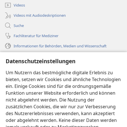
Videos
Videos mit Audiodeskriptionen
Suche
Fachliteratur für Mediziner
Informationen für Behörden, Medien und Wissenschaft
Hilfe
Datenschutzeinstellungen
Spenden
Um Nutzern das bestmögliche digitale Erlebnis zu
(öffnet
neues
bieten, setzen wir Cookies und ähnliche Technologien
Fenster)
ein. Einige Cookies sind für die ordnungsgemäße
Wachtturm ONLINE-BIBLIOTHEK
(öffnet
Funktion unserer Website erforderlich und können
neues
®
JW Hub
nicht abgelehnt werden. Die Nutzung der
Fenster)
(öffnet
zusätzlichen Cookies, die wir nur zur Verbesserung
neues
®
JW Library
Fenster)
des Nutzererlebnisses verwenden, kann akzeptiert
oder abgelehnt werden. Keine dieser Daten werden
®
Watchtower Library