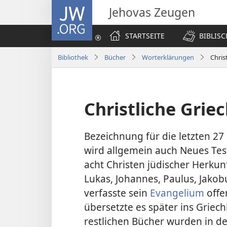
JW.ORG
Jehovas Zeugen
STARTSEITE
BIBLIS
Bibliothek
Bücher
Worterklärungen
Chris
Christliche Grie
Bezeichnung für die letzten 27 
wird allgemein auch Neues Te
acht Christen jüdischer Herkun
Lukas, Johannes, Paulus, Jakobu
verfasste sein
Evangelium
offe
übersetzte es später ins Griec
restlichen Bücher wurden in d