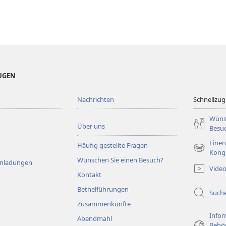
EUGEN
Nachrichten
Schnellzugr
Wüns
Über uns
Besu
Einen
Häufig gestellte Fragen
(öffnet
Kong
Wünschen Sie einen Besuch?
neues
Einladungen
Vide
Fenster)
Kontakt
Bethelführungen
Such
Zusammenkünfte
Infor
Abendmahl
Behö