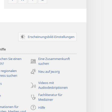
Erscheinungsbild-Einstellungen
iffe
chen Sie einen
Eine Zusammenkunft
(öffnet
ch?
suchen
neues
 regionalen
Neu auf jw.org
Fenster)
ress suchen
Videos mit
os
Audiodeskriptionen
Fachliteratur für
e
Mediziner
mationen für
Hilfe
rden, Medien und