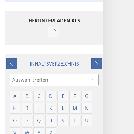
HERUNTERLADEN ALS
Downloadoptionen
für
Veröffentlichungen
Worterklärungen
INHALTSVERZEICHNIS
Zurück
Weiter
Suche
A
B
C
D
E
F
G
H
I
J
K
L
M
N
O
P
Q
R
S
T
U
V
W
Y
Z