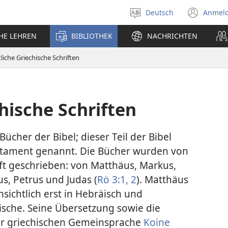
Deutsch
Anmel
Sprache
(öff
auswählen
neu
CHE LEHREN
BIBLIOTHEK
NACHRICHTEN
Fens
tliche Griechische Schriften
chische Schriften
Bücher der Bibel; dieser Teil der Bibel
stament genannt. Die Bücher wurden von
ft geschrieben: von Matthäus, Markus,
s, Petrus und Judas (
Rö 3:1, 2
). Matthäus
nsichtlich erst in Hebräisch und
hische. Seine Übersetzung sowie die
er griechischen Gemeinsprache
Koine