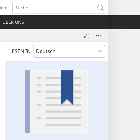
den
net
Suche
es
ÜBER UNS
ter)
LESEN IN